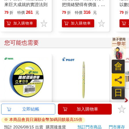
來巨大成就的實證法則
把情緒變得有價值，跟
以數
誰都能自在相處
生存
261
316
79
折
特價
元
79
折
特價
元
79
折
加入購物車
加入購物車
您可能也需要
會
員
日
北極熊美紋遮蔽膠帶
百樂果汁筆0.5 PURE
卡達C
立即結帳
加入購物車
24mm×30y藍
聯名 檸檬(限量)
849 
※ 本商品會員日滿額金幣加碼回饋最高15倍
ED.
81
38
88
折
特價
元
84
折
特價
元
特價
預計 2026/08/15 出貨
購買後進貨
預訂門市商品
門市庫存