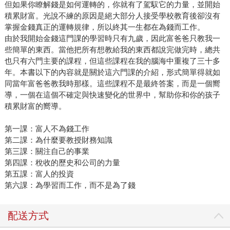
但如果你瞭解錢是如何運轉的，你就有了駕馭它的力量，並開始
積累財富。光說不練的原因是絕大部分人接受學校教育後卻沒有
掌握金錢真正的運轉規律，所以終其一生都在為錢而工作。
由於我開始金錢這門課的學習時只有九歲，因此富爸爸只教我一
些簡單的東西。當他把所有想教給我的東西都說完做完時，總共
也只有六門主要的課程，但這些課程在我的腦海中重複了三十多
年。本書以下的內容就是關於這六門課的介紹，形式簡單得就如
同當年富爸爸教我時那樣。這些課程不是最終答案，而是一個嚮
導，一個在這個不確定與快速變化的世界中，幫助你和你的孩子
積累財富的嚮導。
第一課：富人不為錢工作
第二課：為什麼要教授財務知識
第三課：關注自己的事業
第四課：稅收的歷史和公司的力量
第五課：富人的投資
第六課：為學習而工作，而不是為了錢
配送方式