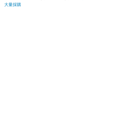
大量採購
加入購物車
加入購物車
您可能會喜歡
薰香花朵凛然綻放 (首
怪獸8號 特別篇 保科
攻殼機
刷限定版) 21
特休日小冊子套組[限
數位
加購]
213
180
85
折
特價
元
特價
元
特價
加入購物車
上市通知我