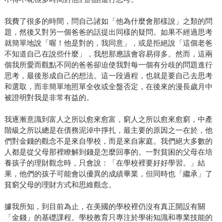
我費了很多的時間，問自己諸如「他為什麼會那樣說」之類的問
題，然後又對另一個爸爸的話提出同樣的疑問。如果不經過思考
就簡單地說「喔！他是對的，我同意」，或是拒絕說「這個老爸
不知道自己在說些什麼」，我想那應該會容易得多。然而，這兩
個我所愛而觀點不同的爸爸卻迫使我對每一個有分歧的問題進行
思考，最後形成自己的想法。這一段過程，也就是要自己去思考
和選取，而非簡單地照單全收或全盤否定，在後來的漫長歲月中
被證明對我是非常有益的。
我逐漸意識到富人之所以愈來愈富，窮人之所以愈來愈窮，中產
階級之所以總是在債務泥淖中掙扎，最主要的原因之一在於，他
們對金錢的觀念不是來自學校，而是來自家庭。我們絕大多數的
人都是從父母那裡瞭解到錢是怎麼回事的。一對貧困的父母在培
養孩子的理財觀念時，只會說：「在學校裡要好好學習。」結
果，他們的孩子可能會以優異的成績畢業，但同時也「繼承」了
貧窮父母的理財方式和思維觀念。
據我所知，到目前為止，在美國的學校裡仍沒有真正開設有關
「金錢」的基礎課程。學校教育只專注於學術知識和專業技能的