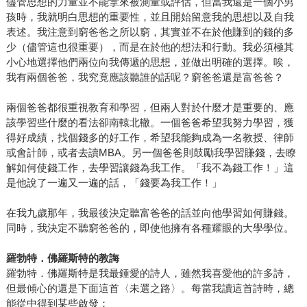
儘管思想的力量並不能拿來被測量或評估，但當我還是一個小男
孩時，我就明白思想的重要性，並且開始留意我的思想以及自我
表述。我注意到窮爸爸之所以窮，其實並不在於他賺到的錢的多
少（儘管這也很重要），而是在於他的想法和行動。我必須極其
小心地選擇他們兩位向我傳遞的思想，並做出明確的選擇。唉，
我有兩個爸爸，我究竟應該聽誰的話呢？窮爸爸還是富爸爸？
兩個爸爸都很重視教育和學習，但兩人對於什麼才是重要的、應
該學習些什麼的看法卻南轅北轍。一個爸爸希望我努力學習，獲
得好成績，找個錢多的好工作，希望我能夠成為一名教授、律師
或會計師，或者去讀MBA。另一個爸爸則鼓勵我學習賺錢，去瞭
解如何使錢工作，去學習讓錢為我工作。「我不為錢工作！」這
是他說了一遍又一遍的話，「錢要為我工作！」
在我九歲那年，我最後決定聽富爸爸的話並向他學習如何賺錢。
同時，我決定不聽窮爸爸的，即使他擁有各種耀眼的大學學位。
羅勃特．佛羅斯特的教誨
羅勃特．佛羅斯特是我最鍾愛的詩人，雖然我喜愛他的許多詩，
但最傾心的還是下面這首〈未選之路〉。每當我讀這首詩時，總
能從中得到某些啟發：