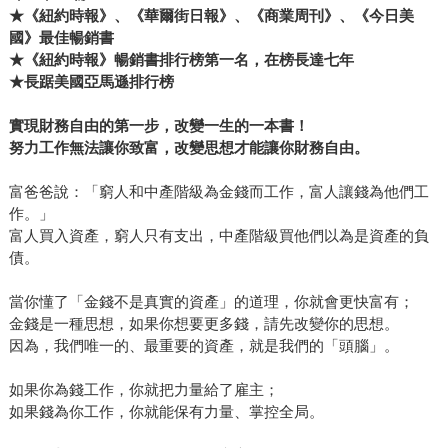
問題（父母打拚一輩子不就為了留點東西給你）。這本書不
★《紐約時報》、《華爾街日報》、《商業周刊》、《今日美
談那一％的富人，甚至不是前二○％，談的是我們身邊每一個
國》最佳暢銷書
普通家庭，每個人都能在這本書讀到自己和所愛之人的心
★《紐約時報》暢銷書排行榜第一名，在榜長達七年
★長踞美國亞馬遜排行榜
情。
實現財務自由的第一步，改變一生的一本書！
努力工作無法讓你致富，改變思想才能讓你財務自由。
富爸爸說：「窮人和中產階級為金錢而工作，富人讓錢為他們工
作。」
富人買入資產，窮人只有支出，中產階級買他們以為是資產的負
債。
當你懂了「金錢不是真實的資產」的道理，你就會更快富有；
金錢是一種思想，如果你想要更多錢，請先改變你的思想。
因為，我們唯一的、最重要的資產，就是我們的「頭腦」。
如果你為錢工作，你就把力量給了雇主；
如果錢為你工作，你就能保有力量、掌控全局。