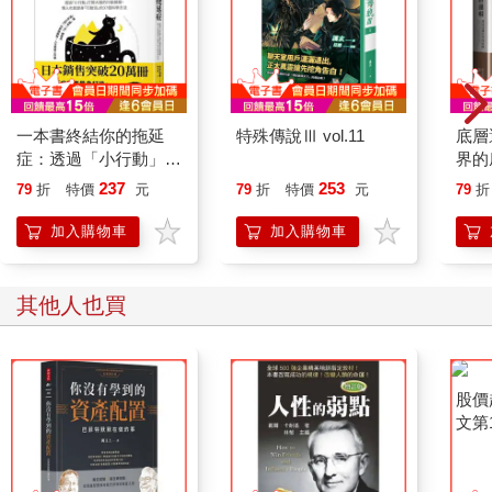
一本書終結你的拖延
特殊傳說Ⅲ vol.11
底層
症：透過「小行動」打
界的
開大腦的行動開關，懶
237
253
79
折
特價
元
79
折
特價
元
79
折
人也能變身「行動派」
的37個科學方法
加入購物車
加入購物車
其他人也買