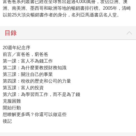
富爸爸系列叢書已經在全球售出超過4,000萬冊，攻佔亞洲、澳
洲、南美洲、墨西哥和歐洲等地的暢銷書排行榜。2005年，清崎
以前25大頂尖暢銷書作者的身分，名列亞馬遜書店名人堂。
目錄
20週年紀念序
前言／富爸爸，窮爸爸
第一課：富人不為錢工作
第二課：為什麼要教授財務知識
第三課：關注自己的事業
第四課：稅收的歷史和公司的力量
第五課：富人的投資
第六課：為學習而工作，而不是為了錢
克服困難
開始行動
想瞭解更多嗎？你還可以做這些
後記