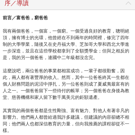
序／導讀
前言／富爸爸，窮爸爸
我有兩個爸爸，一個富，一個窮。一個受過良好的教育，聰明絕
頂，擁有博士的光環，他曾經在不到兩年的時間裡，修完了四年
制的大學學業，隨後又在史丹福大學、芝加哥大學和西北大學進
一步深造，並且在這些學校都拿到了全額獎學金；但與之相反的
是，我的另一個爸爸，連國中二年級都沒念完。
這麼說吧，兩位爸爸的事業都相當成功，一輩子都很勤奮，因
此，兩人都有著豐厚的收入。然而，其中一位爸爸終其一生都在
個人財務問題的泥沼中掙扎，另一位爸爸則成了夏威夷最富有的
人之一。一個爸爸留下一些待付的帳單；另一個爸爸在身後為教
堂、慈善機構和家人留下數千萬美元的鉅額遺產。
其實我的兩個爸爸都是生性剛強、富有魅力、對他人有著非凡的
影響力。他們兩人都曾給過我許多建議，但建議的內容卻總不相
同；他們兩人也都深信教育的力量，但向我推薦的課程卻從不一
樣。