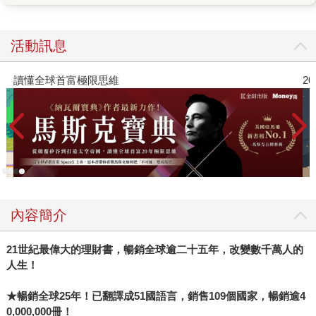
歲、甚至到了三四十幾歲仍回來和父母住。事實上，這已成
全球趨勢。在義大利，十八至三十四歲的男性有一半和父母
住，被稱為「mammoni」（媽媽的男孩）；在南韓叫「袋鼠
活動訊息
族」，說他們躲在父母的育兒袋裡。 經濟動態讓家庭愈來
愈緊密，但這早有遠因，作者從二十年前嬰兒潮世代對「教
讀懂全球首富極限思維
20
育」的執迷開始談起，當直升機父母過度製造菁英，對社
會、職場、個人會產生什麼連鎖效應？當千禧世代（目前三
十至四十五歲左右）來到了人生青壯期，卻發現房市已被架
上天梯，前代人甚至把梯子都收起，舉目茫然的他們剩下多
少選擇？ 然而，最終經濟只是背景，作者想談的是社會為
此付出的「無形代價」，當所謂「史上最大的財產轉移潮」
來襲，造成的是同代內的不公平，有無父母銀行的幫助（金
內容簡介
錢、房產、時間、人力，有形無形都算在內），將左右找工
作、買房、婚戀成家、生小孩的決定，這些人類的情感需求
21世紀最偉大的理財書，暢銷全球逾二十五年，改變數千萬人的
最後都化成了財務的算計。甚至，許多年輕人放棄了算計。
人生！
一路都有父母張開安全網的人看似幸運，卻仍可能有苦難
言，「成年期永不到來」的感覺並不好受；而當父母倒下，
★暢銷全球25年！已翻譯成51國語言，銷售109個國家，暢銷逾4
成年期絕對瞬間無情抵達，不能變現的房產如何支應長照的
0,000,000冊！