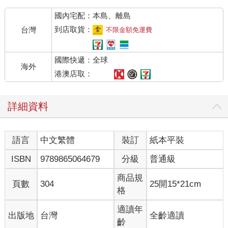
國內宅配：本島、離島
到店取貨：
台灣
不限金額免運費
國際快遞：全球
海外
港澳店取：
詳細資料
語言
中文繁體
裝訂
紙本平裝
ISBN
9789865064679
分級
普通級
商品規
頁數
304
25開15*21cm
格
適讀年
出版地
台灣
全齡適讀
齡