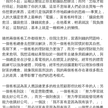
「我付不起」這種話會阻止你去動腦筋想辦法；而問「怎樣才能
付得起」則啟動了你的大腦。這並不意味著人們必須去買每一件
你想要的東西，這裡只是強調要不停地鍛練你的思維──事實上，
人的大腦是世界上最棒的「電腦」。富爸爸時常說：「腦袋愈用
愈活，腦袋愈活，賺錢就愈多。」在他看來，輕易就說「我負擔
不起」這類的話，基本上就是一種精神上的懶惰。
雖然兩個爸爸工作都很努力，但我注意到，當遇到錢的問題時，
一個爸爸總會去想辦法解決，而另一個爸爸則習慣於順其自然。
長期下來，一個爸爸的理財能力更強了，而另一個的理財能力則
愈來愈弱。我想這種結果類似於一個經常去健身房鍛練的人，與
一個總是坐在沙發上看電視的人在體質上的變化。經常性的體育
鍛練可以強身健體，同樣地，經常性的頭腦運動可以增加你獲得
財富的機會。就像我前面所說的，我的兩個爸爸存在著很多觀念
上的差異，連帶影響了他們的思考模式。
一個爸爸認為富人應該繳更多的稅去照顧那些比較不幸的人；另
一個爸爸則說：「稅是懲勤獎懶。」一個爸爸說：「努力學習就
能去好公司工作。」而另一個則會說：「努力學習就能發現將有
能力收購好公司。」一個說：「我不富有是因為我有孩子。」；
另一個則說：「我必須富有是因為我有孩子。」一個禁止在晚餐