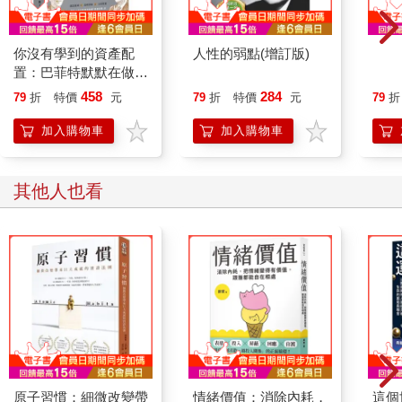
你沒有學到的資產配
人性的弱點(增訂版)
股價
置：巴菲特默默在做的
文第1
事
458
284
79
折
特價
元
79
折
特價
元
79
折
加入購物車
加入購物車
其他人也看
原子習慣：細微改變帶
情緒價值：消除內耗，
這個