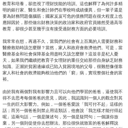
教育和培養，卻忽視了理財技能的培訓。這也解釋了為何許多精
明的銀行家、醫生和會計師們在學校時成績優異，但一輩子還是
要為財務問題傷腦筋；國家岌岌可危的債務問題在很大程度上也
應歸因於，那些做出財務決策的政治家和政府官員雖然受過高等
教育，卻很少甚至幾乎沒有接受過財務方面的必要培訓。
我常常在想，再過不久，當我們的社會有上百萬的人需要財務和
醫療救助時該怎麼辦？當然，家人和政府會救濟他們。可是，當
醫療基金和社會保障基金用盡時又該怎麼辦？這並非是杞人憂
天，如果我們繼續把教育子女理財的重任交給那些自身缺乏財務
知識、正瀕於貧困邊緣或已陷入貧困境地的父母，很難想像僅靠
家人和社會的救濟能夠根治他們的「窮」病，實現整個社會的富
裕。
由於我有兩個對我有影響力且可以向他們學習的爸爸，逼使我不
得不去思考每個爸爸的意見，因此，我認識到一個人的觀念對其
一生的巨大影響力。例如，一個爸爸愛說「我可付不起」這樣的
話；而另一個爸爸則禁止用這類話，他會說「我怎樣才能付得起
呢」這兩句話，一個是陳述句，另一個是疑問句；一個讓你放
棄，另一個則促使你去想辦法。那位很快就致富的爸爸解釋說