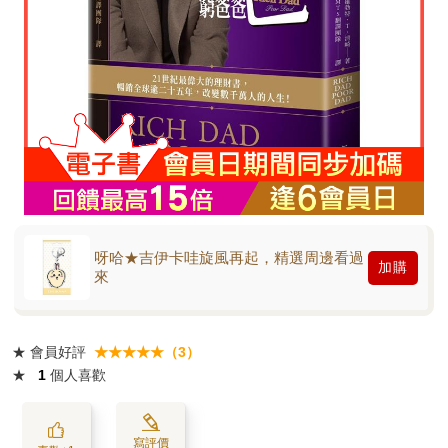
呀哈★吉伊卡哇旋風再起，精選周邊看過
加購
來
★
會員好評
★★★★★（3）
★
1
個人喜歡
寫評價