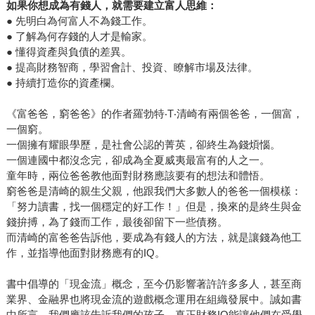
如果你想成為有錢人，就需要建立富人思維：
● 先明白為何富人不為錢工作。
● 了解為何存錢的人才是輸家。
● 懂得資產與負債的差異。
● 提高財務智商，學習會計、投資、瞭解市場及法律。
● 持續打造你的資產欄。
《富爸爸，窮爸爸》的作者羅勃特‧T‧清崎有兩個爸爸，一個富，
一個窮。
一個擁有耀眼學歷，是社會公認的菁英，卻終生為錢煩惱。
一個連國中都沒念完，卻成為全夏威夷最富有的人之一。
童年時，兩位爸爸教他面對財務應該要有的想法和體悟。
窮爸爸是清崎的親生父親，他跟我們大多數人的爸爸一個模樣：
「努力讀書，找一個穩定的好工作！」但是，換來的是終生與金
錢拚搏，為了錢而工作，最後卻留下一些債務。
而清崎的富爸爸告訴他，要成為有錢人的方法，就是讓錢為他工
作，並指導他面對財務應有的IQ。
書中倡導的「現金流」概念，至今仍影響著許許多多人，甚至商
業界、金融界也將現金流的遊戲概念運用在組織發展中。誠如書
中所言，我們應該告訴我們的孩子，真正財務IQ能讓他們在受學