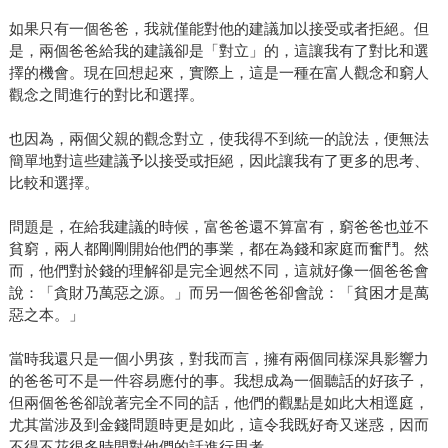
如果只有一個爸爸，我就僅能對他的建議加以接受或者拒絕。但
是，兩個爸爸給我的建議卻是「對立」的，這讓我有了對比和選
擇的機會。現在回想起來，實際上，這是一種在富人觀念和窮人
觀念之間進行的對比和選擇。
也因為，兩個父親的觀念對立，使我得不到統一的說法，便無法
簡單地對這些建議予以接受或拒絕，因此讓我有了更多的思考、
比較和選擇。
問題是，在給我建議的時候，富爸爸還不算富有，窮爸爸也並不
貧窮，兩人都剛剛開始他們的事業，都在為錢和家庭而奮鬥。然
而，他們對於錢的理解卻是完全迥然不同，這就好像一個爸爸會
說：「貪財乃萬惡之源。」而另一個爸爸卻會說：「貧困才是萬
惡之本。」
當時我還只是一個小男孩，對我而言，擁有兩個同樣深具影響力
的爸爸可不是一件容易應付的事。我想成為一個聽話的好孩子，
但兩個爸爸卻說著完全不同的話，他們的觀點是如此大相逕庭，
尤其當涉及到金錢問題時更是如此，這令我既好奇又迷惑，因而
不得不花很多時間對他們的話進行思考。