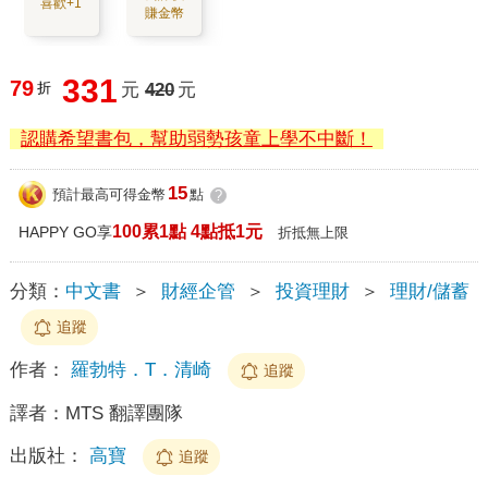
喜歡+1
賺金幣
331
79
折
元
420
元
認購希望書包，幫助弱勢孩童上學不中斷！
15
預計最高可得金幣
點
?
100累1點 4點抵1元
HAPPY GO享
折抵無上限
分類：
中文書
＞
財經企管
＞
投資理財
＞
理財/儲蓄
追蹤
作者：
羅勃特．T．清崎
追蹤
譯者：
MTS 翻譯團隊
出版社：
高寶
追蹤