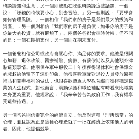
時談論錢和生意，另一個則鼓勵在吃飯時談論這些話題。一個
說：「賺錢的時候要小心，別去冒險。」另一個則說：「要學會
如何管理風險。」一個相信「我們家的房子是我們最大的投資和
資產」，另一個則相信「我們家的房子是負債，如果你的房子是
你最大的投資，就有麻煩了」。兩個爸爸都會準時付帳，但不同
的是：一個在期初支付，另一個則在期末支付。
一個爸爸相信公司或政府會關心你、滿足你的要求。他總是很關
心加薪、退休政策、醫療補貼、病假、有薪假期以及其他額外津
貼這類事情。他兩個在軍中服役二十年後獲得退休和社會保障金
的叔叔給他留下了深刻印象。他很喜歡軍隊對退役人員發放醫療
補貼和開辦福利的做法，也很喜歡透過大學教育繼而獲得穩定職
業的人生程式。對他而言，勞動保護和職位補貼有時看來比職業
本身更為重要。他經常說：「我辛辛苦苦為政府工作，我有權享
受這些待遇。」
另一個爸爸則信奉完全的經濟自立，他反對這種「理所應當」的
心理，並且認為正是這種心理造就了一批在經濟上依賴他人的弱
者。因此，他提倡競爭。