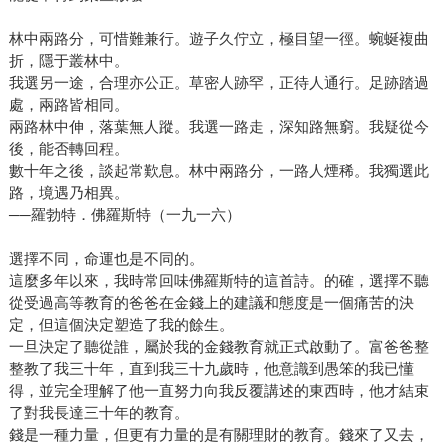
林中兩路分，可惜難兼行。遊子久佇立，極目望一徑。蜿蜒複曲
折，隱于叢林中。
我選另一途，合理亦公正。草密人跡罕，正待人通行。足跡踏過
處，兩路皆相同。
兩路林中伸，落葉無人蹤。我選一路走，深知路無窮。我疑從今
後，能否轉回程。
數十年之後，談起常歎息。林中兩路分，一路人煙稀。我獨選此
路，境遇乃相異。
──羅勃特．佛羅斯特（一九一六）
選擇不同，命運也是不同的。
這麼多年以來，我時常回味佛羅斯特的這首詩。的確，選擇不聽
從受過高等教育的爸爸在金錢上的建議和態度是一個痛苦的決
定，但這個決定塑造了我的餘生。
一旦決定了聽從誰，屬於我的金錢教育就正式啟動了。富爸爸整
整教了我三十年，直到我三十九歲時，他意識到愚笨的我已懂
得，並完全理解了他一直努力向我反覆講述的東西時，他才結束
了對我長達三十年的教育。
錢是一種力量，但更有力量的是有關理財的教育。錢來了又去，