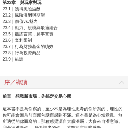
第
23
章 與玩家對玩
23.1｜獲得風險溢酬
23.2｜風險溢酬與期望
23.3｜價值vs.魅力
23.4｜動力、規模與最適組合
23.5｜聽謠言買，見事實賣
23.6｜套利限制
23.7｜行為財務基金的績效
23.8｜行為投資商品
23.9｜結語
序／導讀
前言 想戰勝市場，先搞定交易心態
這本書不是為你寫的，至少不是為理性思考的你所寫的，理性的
你可能會因為前面那句話而感到不滿。這本書是為心煩意亂、無
所適從的你而寫的，那種感覺源自大腦深層，大多來自潛意識。
我必須透過你──身為讀者的你──才能探究這些感覺。