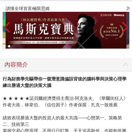
灣讀者可自行對應換算）劃分為六大階層，每一層以10倍為
讀懂全球首富極限思維
2
界，形成一條清晰的上升階梯，並為每一階段提供專屬的賺
錢、存錢、花錢、投資策略： 第1階是勉強糊口的「月光
族」，此時最重要的不是省錢，而是想盡辦法提高收入、建
立安全緩衝；第2階進入「雜貨自由」，開始有餘裕投資自
己，重點在於職涯發展與培養可變現的技能；第3階達到「餐
廳自由」，資產開始累積，核心策略是持續買進，讓錢開始
為你工作；第4階是「旅遊自由」，進入富人門檻，卻也是最
內容簡介
難突破的一層——高薪與儲蓄已觸及天花板，必須透過股權
與槓桿實現躍升；第5階達到「買房自由」，重點從成長轉為
行為財務學先驅帶你一窺潛意識偏誤背後的腦科學與決策心理學
保全，需分散風險並建立專業團隊；第6階則是「影響力自
練出勝過大盤的決策大腦
由」，財富不再只是消費工具，而是改變世界的手段，你需
要開始思考自己要留下什麼。 多數人之所以無法進階，甚
★ ★ ★ ★ ★諾貝爾經濟獎得主喬治‧阿克洛夫、《華爾街狂人》
至從階梯滑落，不是因為不努力，而是因為用錯策略：該拚
作者大衛．林韋伯、《信任因子》作者保羅．扎克一致推薦
收入時選擇省錢，該投資時猶豫不決，該分散風險時卻過度
集中。《財富階梯》的價值，在於幫助你看清自己的位置，
績效表現勝過大盤的投資人的最大共識——心態第一、策略第
讓每一個決策都有清楚依據。 無論你是為生活精打細算的
二、技術第三
掌握交易心態原理，不用日日盯盤、天天追高殺低，也能創造勝
社會新鮮人、已達「餐廳自由」的中產階級，或是思考如何