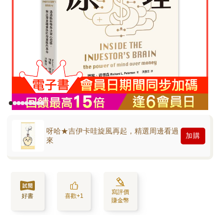
呀哈★吉伊卡哇旋風再起，精選周邊看過
加購
來
寫評價
好書
喜歡+1
賺金幣