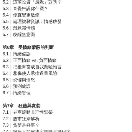
5.2｜這項投資「感覺」對嗎？
5.3｜直覺告訴你什麼？
5.4｜使直覺更敏銳
5.5｜處理複雜資訊：情感啟發
5.6｜潛意識情感
5.7｜喚醒無意識
第
6
章 受情緒蒙蔽的判斷
6.1｜情緒偏誤
6.2｜正面情緒 vs. 負面情緒
6.3｜把後悔當成自我應驗預言
6.4｜悲傷使人承擔過量風險
6.5｜恐懼與憤怒
6.6｜預測偏誤
6.7｜情緒管理
第
7
章 狂熱與貪婪
7.1｜券商煽動非理性繁榮
7.2｜股市狂潮解析
7.3｜貪婪是好事？
7.4｜投資人如何決定風險承擔程度