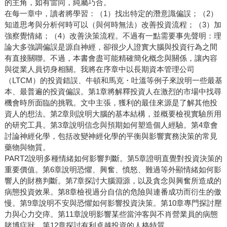
的主角，如有雷同，純屬巧合。
在每一章中，讀者將學習：（1）找出特定的潛意識偏誤；（2）
知道思考與分析何時可以（與何時無法）改善投資流程；（3）加
強察覺情緒；（4）改善決策流程。不過有一點需要事先聲明：理
論大多強調偏誤是源自神經，卻很少人證實大腦與投資行為之間
有直接關聯。不過，本書會盡可能精確簡化概念與關係，讓內容
與從業人員切身相關。我將在序章中以長期資本管理公司
（LTCM）的投資錯誤、牛頓和馬克・吐溫等例子來說明一些最基
本、最普遍的投資偏誤。第1章將解釋投資人在激烈的市場中找尋
機會時所面臨的挑戰。文中主張，獲利的最佳來源是了解其他投
資人的想法。第2章則說明大腦的基本結構，並概要檢視實驗所用
的研究工具。第3章說明信念與預期如何塑造個人經驗。第4章會
討論神經化學，包括改變神經化學的平衡與影響實務決策的常見
藥物與物質。
PART2說明多種情緒如何影響判斷。第5章證明直覺對投資決策的
重要價值。第6章說明恐懼、興奮、憤怒、難過等外顯情緒如何影
響人的財務判斷。第7章探討大腦淵源，以及貪念與興奮所造成的
病態投資效果。第8章檢視過分自信的危險與連番成功而衍生的傲
慢。第9章說明不安與恐懼如何影響投資決策。第10章專門探討壓
力與心力交瘁。第11章說明影響某些當沖客與不肖營業員的病態
賭博症狀。第12章探討有利卓越投資的人格特質。