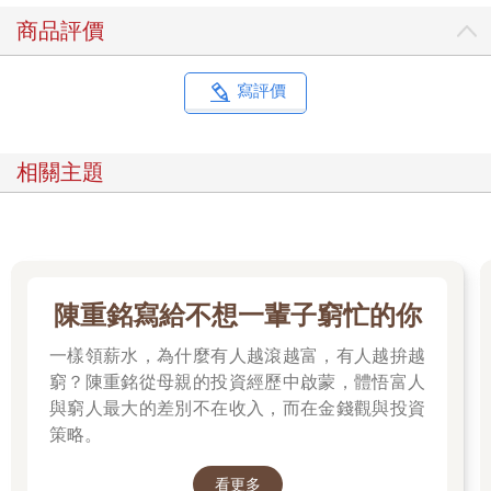
商品評價
3.4 | 信念與期待：安慰劑效應
有時候成功往目標邁進的預期會產生自我應驗預言（self-fulfilling
prophecy）；相信自己有能力達成目標，會啟動我們內部的資
寫評價
源，支持目標的達成。這種成功信念會激發支持性的神經化學物
質，提高身心的耐力。安慰劑效應（placebo effect）就是信念、
欲望與期待可以讓人改變生存狀態的例子。醫生為病人開藥時，
相關主題
代表病人可以復原的信念，這也強化了病人想要康復的動機。
康乃迪克大學的艾文・克希教授（Irving Kirsch）分析19種抗鬱劑
的臨床試驗，研究結論是：用藥效力有75%是源自於康復的預
期，而不是腦內化學物質的調整。克希表示：「關鍵因素在於我
們認為自己會變成怎樣，不需要靠藥物就能看到很大的轉變。」
在新藥研究中，有35%到75%的病人服用無效的糖果藥丸也能產
陳重銘寫給不想一輩子窮忙的你
生效果。幾世紀以來，西藥大多是安慰劑的效用。
在市場中，投資人的預期也會迅速反映在價格上。投資的祕訣主
一樣領薪水，為什麼有人越滾越富，有人越拚越
要是看投資人了解自己的預期、市場的預期以及經濟基本面的能
窮？陳重銘從母親的投資經歷中啟蒙，體悟富人
力。市場的預期和基本面脫軌時，未來更有可能出現和預期有關
與窮人最大的差別不在收入，而在金錢觀與投資
的情緒震撼。例如，高本益比的網路股飆漲遠超過合理的成長預
策略。
期時，顯然預期與實際的差距就會開始縮小，因為這些股票無法
讓投資人持續抱持不切實際的目標。
看更多