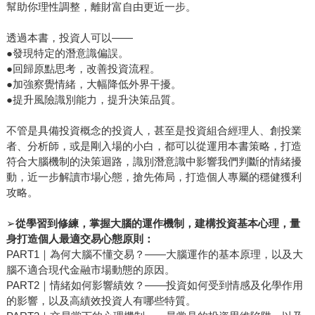
幫助你理性調整，離財富自由更近一步。
透過本書，投資人可以——
●發現特定的潛意識偏誤。
●回歸原點思考，改善投資流程。
●加強察覺情緒，大幅降低外界干擾。
●提升風險識別能力，提升決策品質。
不管是具備投資概念的投資人，甚至是投資組合經理人、創投業
者、分析師，或是剛入場的小白，都可以從運用本書策略，打造
符合大腦機制的決策迴路，識別潛意識中影響我們判斷的情緒擾
動，近一步解讀市場心態，搶先佈局，打造個人專屬的穩健獲利
攻略。
➢
從學習到修練，掌握大腦的運作機制，建構投資基本心理，量
身打造個人最適交易心態原則：
PART1｜為何大腦不懂交易？——大腦運作的基本原理，以及大
腦不適合現代金融市場動態的原因。
PART2｜情緒如何影響績效？——投資如何受到情感及化學作用
的影響，以及高績效投資人有哪些特質。