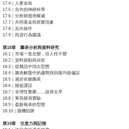
17.4｜人要金裝
17.5｜合作的神經科學
17.6｜分析師濫用權威
17.7｜共同基金與群聚現象
17.8｜反向操作
17.9｜投資行為建議
第
18
章 圖表分析與資料研究
18.1｜市場一直在變，但人性不變
18.2｜資料探勘與自欺
18.3｜從雜訊中找出型態
18.4｜圖表解盤中的趨勢與回復均值偏誤
18.5｜過於依賴圖表
18.6｜賭徒謬誤
18.7｜非理性繁榮……說得太早
18.8｜東吳賭局實驗
18.9｜盈餘報表的型態
18.10｜隨機陷阱
第
19
章 注意力與記憶