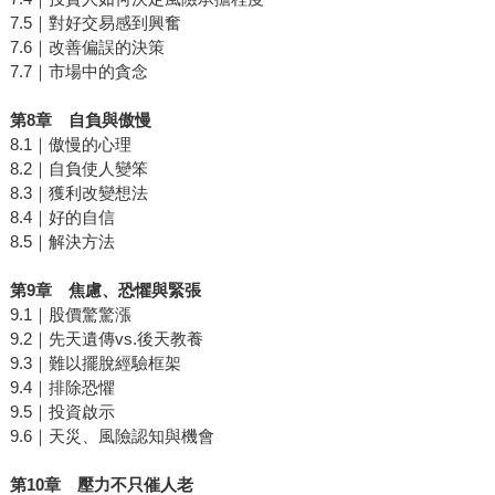
7.5｜對好交易感到興奮
7.6｜改善偏誤的決策
7.7｜市場中的貪念
第
8
章 自負與傲慢
8.1｜傲慢的心理
8.2｜自負使人變笨
8.3｜獲利改變想法
8.4｜好的自信
8.5｜解決方法
第
9
章 焦慮、恐懼與緊張
9.1｜股價驚驚漲
9.2｜先天遺傳vs.後天教養
9.3｜難以擺脫經驗框架
9.4｜排除恐懼
9.5｜投資啟示
9.6｜天災、風險認知與機會
第
10
章 壓力不只催人老