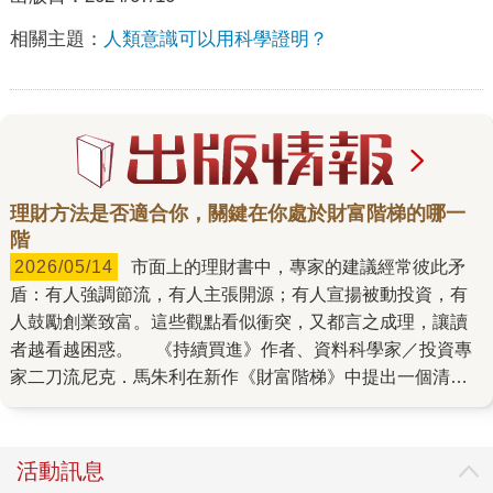
相關主題：
人類意識可以用科學證明？
理財方法是否適合你，關鍵在你處於財富階梯的哪一
階
2026/05/14
市面上的理財書中，專家的建議經常彼此矛
盾：有人強調節流，有人主張開源；有人宣揚被動投資，有
人鼓勵創業致富。這些觀點看似衝突，又都言之成理，讓讀
者越看越困惑。 《持續買進》作者、資料科學家／投資專
家二刀流尼克．馬朱利在新作《財富階梯》中提出一個清晰
且殘酷的答案：沒有一體適用的致富策略，只有對應你所處
財富階層的方法。問題不在理財建議有錯，而是使用的時機
不對。 《財富階梯》以數萬家庭、橫跨五十年的數據為基
活動訊息
礎，將財富依淨資產從0到1億美元（約新台幣0至30億元，台