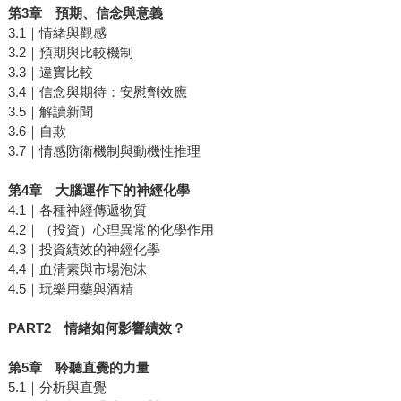
第
3
章 預期、信念與意義
3.1｜情緒與觀感
3.2｜預期與比較機制
3.3｜違實比較
3.4｜信念與期待：安慰劑效應
3.5｜解讀新聞
3.6｜自欺
3.7｜情感防衛機制與動機性推理
第
4
章 大腦運作下的神經化學
4.1｜各種神經傳遞物質
4.2｜（投資）心理異常的化學作用
4.3｜投資績效的神經化學
4.4｜血清素與市場泡沫
4.5｜玩樂用藥與酒精
PART2
情緒如何影響績效？
第
5
章 聆聽直覺的力量
5.1｜分析與直覺