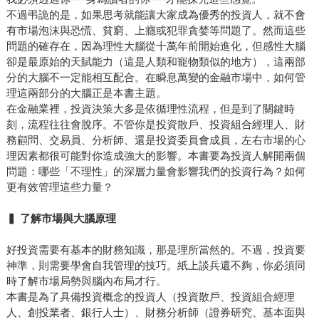
不過弔詭的是，如果思考就能讓大家成為優秀的投資人，就不會
有市場泡沫與恐慌、貧窮、上癮或犯罪貪婪等問題了。然而這些
問題的確存在，因為理性大腦從十萬年前開始進化，但感性大腦
卻是最原始的天賦能力（這是人類和寵物類似的地方），這兩部
分的大腦不一定能相互配合。在瞬息萬變的金融市場中，如何管
理這兩部分的大腦正是本書主題。
在金融業裡，投資決策大多是依循理性流程，但是到了關鍵時
刻，流程往往會脫序。不管你是投資散戶、投資組合經理人、財
務顧問、交易員、分析師、還是投資委員會成員，左右市場的心
理因素都很可能對你造成強大的影響。本書要為投資人解開兩個
問題：哪些「不理性」的深層力量會影響我們的投資行為？如何
更有效管理這些力量？
▍
了解市場與大腦原理
好投資需要有基本的財務知識，那是理所當然的。不過，投資要
神準，則需要學會自我管理的技巧。紙上談兵還不夠，你必須同
時了解市場局勢與腦內布局才行。
本書是為了具備投資概念的投資人（投資散戶、投資組合經理
人、創投業者、銀行人士）、財務分析師（證券研究、基本面與