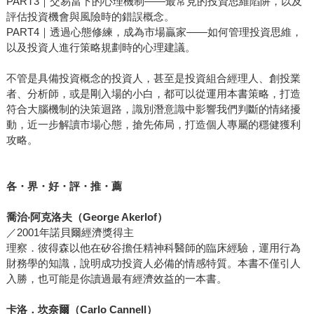
PART3｜交易當下的心理機制——最常見的投資思維陷阱，以及
評估投資機會與風險時的錯誤概念。
PART4｜透過心態修練，成為市場贏家——如何管理投資思維，
以及投資人進行策略規劃時的心理建議。
不管是具備投資概念的投資人，甚至是投資組合經理人、創投業
者、分析師，或是剛入場的小白，都可以從運用本書策略，打造
符合大腦機制的決策迴路，識別潛意識中影響我們判斷的情緒擾
動，近一步解讀市場心態，搶先佈局，打造個人專屬的穩健獲利
攻略。
各・界・好・評・推・薦
喬治‧阿克洛夫（
George Akerlof
）
／2001年諾貝爾經濟獎得主
理察．彼得森以他在矽谷擔任精神科醫師的臨床經驗，運用行為
財務學的知識，說明成功投資人必備的情感特質。本書不僅引人
入勝，也可能是你讀過最有經濟效益的一本書。
卡洛．坎奈爾（
Carlo Cannell
）