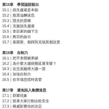
第
15
章 學習認賠殺出
15.1｜損失趨避是本能
15.2｜股票溢酬迷思
15.3｜隱含的賣權
15.4｜克服損失趨避
15.5｜拿莊家的錢下注
15.6｜教宗的啟示
15.7｜索羅斯、都鐸與克瑞莫都說賣
第
16
章 自制力
16.1｜把手拿開糖果罐
16.2｜為什麼大腦很難延遲享樂？
16.3｜在交易廳裡大賺一票
16.4｜加強自制力
16.5｜在市場恐慌時貪婪
第
17
章 避免陷入集體迷思
17.1｜群聚現象
17.2｜跟著大家行動比較安全
17.3｜權威影響你的決定