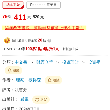
紙本平裝
Readmoo 電子書
411
79
折
元
520
元
認購希望書包，幫助弱勢孩童上學不中斷！
20
預計最高可得金幣
點
?
100累1點 4點抵1元
HAPPY GO享
折抵無上限
分類：
中文書
＞
財經企管
＞
投資理財
＞
投資學
追蹤
作者：
理察．彼得森
追蹤
譯者：
洪慧芳
出版社：
感電
追蹤
出版日：
2024/07/10