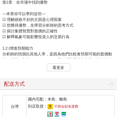
第1章 在市場中找到優勢
—本章你可以學到這些—
☑ 理解績效不好的主因是心理因素
☑ 想獲得優勢，先學習分析師的思考方式
☑ 探討集體智慧對股價的正確性
☑ 解釋氣象可能影響投資人的交易行為
1.2 |增進預期能力
分析師的預測比其他人準，是因為他們比較會預期可能的股價動
態。儒斯・富勒（Russ Fuller）是加州聖馬刁富勒與泰勒資產管
理公司（Fuller and Thaler Asset Management）的投資組合經理
看更多
人。富勒曾寫過：「比市場更好的預期是所有α（注：α與β是兩
個衡量基金績效的重要指標，α表示與市場無關的基金報酬，β測
量的是基金績效與市場的相關性。）的根本。」α是投資組合經理
配送方式
人高出標竿的績效值。標竿通常是指和基金買進的股票具有類似
規模、成長或價值特質的股票指數。
國內宅配：本島、離島
投資人該如何增進預期能力以提升α？富勒認為，投資人可以培養
以下三種優勢中的一種。第一，取得更多關於公司基本面或市場
到店取貨：
台灣
不限金額免運費
私有資訊。比較好的私有資訊通常是透過更好的研究流程取得，