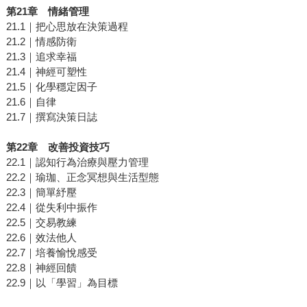
第
21
章 情緒管理
21.1｜把心思放在決策過程
21.2｜情感防衛
21.3｜追求幸福
21.4｜神經可塑性
21.5｜化學穩定因子
21.6｜自律
21.7｜撰寫決策日誌
第
22
章 改善投資技巧
22.1｜認知行為治療與壓力管理
22.2｜瑜珈、正念冥想與生活型態
22.3｜簡單紓壓
22.4｜從失利中振作
22.5｜交易教練
22.6｜效法他人
22.7｜培養愉悅感受
22.8｜神經回饋
22.9｜以「學習」為目標