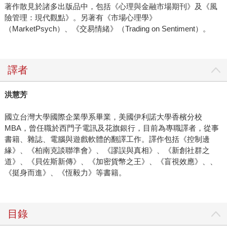
著作散見於諸多出版品中，包括《心理與金融市場期刊》及《風
險管理：現代觀點》。另著有《市場心理學》
（MarketPsych）、《交易情緒》（Trading on Sentiment）。
譯者
洪慧芳
國立台灣大學國際企業學系畢業，美國伊利諾大學香檳分校
MBA，曾任職於西門子電訊及花旗銀行，目前為專職譯者，從事
書籍、雜誌、電腦與遊戲軟體的翻譯工作。譯作包括《控制邊
緣》、《柏南克談聯準會》、《謬誤與真相》、《新創社群之
道》、《貝佐斯新傳》、《加密貨幣之王》、《盲視效應》、、
《挺身而進》、《恆毅力》等書籍。
目錄