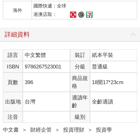
例如深入檢視公司的成長潛力、獲利品質、產品可行性或管理團
國際快遞：全球
隊等。
海外
富勒認為，第二種增進預期能力的方法是改善資料的處理。根據
港澳店取：
計量與電腦化的資訊處理，投資人可能在基本面與財務資料中找
出數學上的預測關係。此外，有些內行的分析師可以察覺企業資
詳細資料
料中的預測關係。
第三種增進預期能力的方式是了解投資人的行為偏誤。行為偏誤
是由兩種人造成的：（1）沒追求財富最大化的投資人；（2）犯
語言
中文繁體
裝訂
紙本平裝
系統性心理錯誤的投資人。想找出行為偏誤對股價的影響，需要
對心理學有深入的了解，但獲利可能很大。富勒與泰勒的投資組
ISBN
9786267523001
分級
普通級
合從成立開始，α就有平均近4%的水準，因此吸引許多公司跟著
模仿推出「行為財務學」基金。
商品規
頁數
396
18開17*23cm
⋯⋯⋯⋯⋯⋯⋯⋯
格
第3章 預期、信念與意義
適讀年
出版地
台灣
全齡適讀
—本章你可以學到這些—
齡
☑ 「預期性」情緒與「反應性」情緒對交易的影響
注音
級別
☑ 說明情緒強度差異的成因
☑ 分析比較心態使投資績效下滑的原因
中文書
＞
財經企管
＞
投資理財
＞
投資學
☑ 破除消息面的迷思
☑ 探討大腦為了減少負面情緒，使投資人過度樂觀