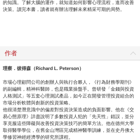
的知識。了解大腦的運作，就知道如何影響心理流程，進而改善
決策。讀完本書，讀者就有辦法理解未來精采可期的局勢。
作者
理察．彼得森（
Richard L. Peterson
）
市場心理顧問公司的創辦人與執行合夥人，《行為財務學期刊》
的副編輯，精神科醫師，也是職業操盤手。曾研發「金錢與投資
人格測試」等五套心理測試產品，如今正在開發管理投資組合的
市場分析軟體與創新的投資策略。
他很清楚潛意識中的偏差對投資決策造成的負面影響。他在《交
易心態原理》詳盡說明了多數投資人犯的「先天性」錯誤，並分
享克服這些障礙與改善投資決策技巧的簡單方法。他在德州大學
取得醫學學位，在舊金山灣區完成精神醫學訓練，並在史丹佛大
學修習神經經濟學的研究所課程。