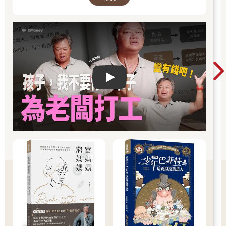
股票的本益比通常是反應投資人對成長的預期。諷刺的是，低本
益比股票（預期成長低）的長期表現往往優於高本益比股票，這
就是價值投資的一大宗旨（參見第23章）。價值投資策略之所以
效果好，是因為投資人預期低比較可能產生正面的驚喜，所以對
低本益比的股票會產生更多的正面感情。高本益比股票往往讓人
失望，因為「好消息」已經反映在價格裡了。
Play video
3.5 | 解讀新聞
每天股市收盤後，記者會請交易員解盤，說明當天市場變化的背
後原因。他們的解釋通常具體而合理，以最近事件的因果關係來
解釋股市行情。例如，1987年10月19日以後，全球股市崩盤，
BBC把市場暴跌歸因於理性的新聞性恐慌：「大家日益擔心利率
上漲與美元貶值，導致交易量減少。美國轟炸境外油井以報復伊
朗攻擊的消息導致行情更加惡化。」
其實BBC的邏輯有誤，因為它把恐慌全部歸結到最近的價格變動
與全球事件上。新聞與價格變動的確會影響投資人的情緒，這類
事件會對投資人的感覺產生正面的反饋效果，但是大家驚慌的程
度並不是反映稍微負面的消息，投資人早就已經等著在10月那天
驚慌了。
BBC發表那篇報導後，編輯事後坦承：「事件之後，關於市場崩
盤的原因，大家持續爭論了好幾年，但經濟學家一直無法提出引