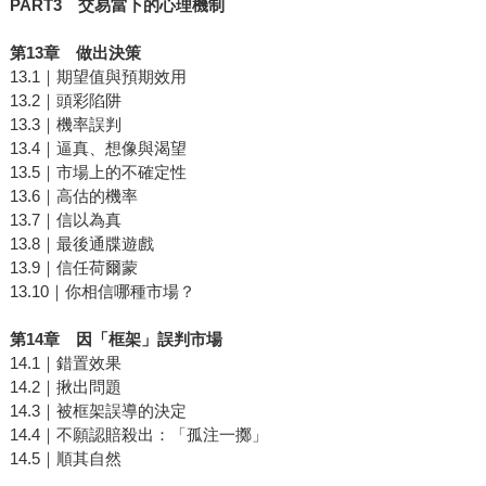
PART3
交易當下的心理機制
第
13
章 做出決策
13.1｜期望值與預期效用
13.2｜頭彩陷阱
13.3｜機率誤判
13.4｜逼真、想像與渴望
13.5｜市場上的不確定性
13.6｜高估的機率
13.7｜信以為真
13.8｜最後通牒遊戲
13.9｜信任荷爾蒙
13.10｜你相信哪種市場？
第
14
章 因「框架」誤判市場
14.1｜錯置效果
14.2｜揪出問題
14.3｜被框架誤導的決定
14.4｜不願認賠殺出：「孤注一擲」
14.5｜順其自然