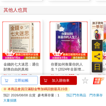
—本章你可以學到這些—
其他人也買
☑ 減少過度的風險觀感、壓力與不安的技巧
☑ 讓自己停止負面思考，並撰寫壓力日誌
☑ 簡單改變生活型態與舒壓建議
☑ 當自己的交易教練，學會從失利中重新振作的認知技巧
22.9｜以「學習」為目標
會
史丹佛大學的心理學家凱洛・德沃克（Carol Dweck）數十年來潛
心研究心態對成功的影響。她發現，雖然樂觀心態對成功很重
員
要，但對個人成長與學習感興趣及感到好奇會更有幫助。什麼原
因會讓人感到好奇與抱持開放心態？
金錢的七大迷思：通往
你要如何衡量你的人
13
日
德沃克檢視固定外部目標與動態內部目標對績效的影響。她用腦
財務自由的真相
生？(2024年全新增修
全新
電圖追蹤一群學生大腦皮質的電波活動，其中一部分學生主要是
版)哈佛商學院最重要
錄後
332
355
以績效為目標（對成就有固定信念），另一部分是以學習為目
79
折
特價
元
79
折
特價
元
79
折
的一堂課
件地
立即結帳
加入購物車
標。在此之前，德沃克已發現績效導向的學生比較無法從錯誤中
加入購物車
加入購物車
學習，在挑戰性高的任務上表現較差。在腦電圖檢測中，他們比
※ 本商品會員日滿額金幣加碼回饋最高15倍
較注意負面回饋，記住並從這類回饋中學習的時間較短。德沃克
預計 2026/08/08 出貨
參考庫存量：1
預訂門市商品
門市庫存
的證據顯示，想達成目標的人（例如財務獲利或高投資報酬）會
您可能也需要
大量採購
比注意學習與成長的人得到更糟的結果。