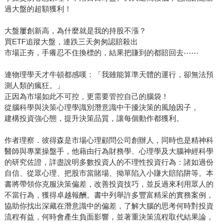
過大盤的超額獲利！
守住資產的高資產族群，本書都提供對應階段的數據與策
略，正如《高勝算決策》作者安妮．杜克的推薦：「作者馬
大盤屢創新高，為什麼就是我的持股不漲？
朱利建構出一套獨特架構，協助讀者評估各種選擇，並正視
買ETF追蹤大盤，連跌三天匆匆認賠殺出
其中往往被忽略的成本。這是一本令人耳目一新的誠實之
市場正夯，手癢忍不住換標的，結果把賺到的都賠回去⋯⋯
作，不僅有助於優化理財決策，也引導讀者重新思考何謂真
正重要的選擇。」誠摯推薦這本書給每一位渴望在財務與人
連物理學天才牛頓都感嘆：「我雖能算準天體的運行，卻無法預
生中持續進階的讀者。
測人類的瘋狂。」
正因為市場如此不可控，更需要管控自己的腦袋！
從腦科學與決策心理學識別潛意識中干擾決策的風險因子，
建構投資強心態，提升決策品質，讓每個動作都獲利。
作者理察．彼得森是市場心理顧問公司創辦人，同時也是精神科
醫師與專業操盤手，他藉由行為財務學、心理學及大腦神經科學
的研究佐證，詳盡說明多數投資人的不理性投資行為：諸如過份
自信、從眾心理、把股市當賭場、拗單陷入小賺大賠陷阱等。本
書將帶領你克服決策偏差，改善投資技巧，並反過來利用眾人的
不當行為，獲得卓越報酬。書中列舉許多豐富精采的實務案例，
協助你找出深藏在潛意識中的偏差，了解大腦的思考何時對投資
流程有益，何時會產生負面影響，並著重決策流程取代結果論，