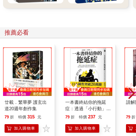
起黑色星期一的單一因素。」如今回顧往事，大家已經捨棄新聞
導致崩盤的說法，還給不確定性一個公道。
BBC為什麼想以單一因素解釋驚慌？或許是因為觀眾對不確定性
及失去掌控感到不安。當你聽到投資人驚慌時，你會馬上想知道
推薦必看
他們為什麼驚慌。「因為他們害怕」並不是令人滿意的解釋，
「因為他們過分自信」也不夠有說
服力，「因為利率上漲」剛好可以符合當時的心態。市場評論隨
便推論的缺點，就是直接把投資人的情緒（例如恐懼與貪婪）歸
因於最近的新聞事件，但是壞消息不一定會引起恐懼或改變市
場。為什麼有些新聞會引起恐懼，但幾個月後的類似新聞卻毫無
反應？投資人如何解讀新聞與事件，是看他們對未來的情緒看法
而定。樂觀的投資人把價格暴跌視為進場搶便宜的機會，悲觀的
人則把它看成全球金融體系崩盤的證據。
有趣的是，有時候非常負面的新聞也無法撼動樂觀的市場，非常
正面的新聞也無法挽救空頭市場。在這些時候，投資人集體受到
廿載．繁華夢 護玄出
一本書終結你的拖延
請解
情感防衛機制的左右。情感防衛機制是指投資人發現新聞和他們
道20週年創作集
症：透過「小行動」打
堅信的想法矛盾時，刻意扭曲詮釋新聞的自欺形式。
開大腦的行動開關，懶
315
237
79
折
特價
元
79
折
特價
元
79
折
人也能變身「行動派」
⋯⋯⋯⋯⋯⋯⋯⋯
的37個科學方法
加入購物車
加入購物車
第22章 改善投資技巧