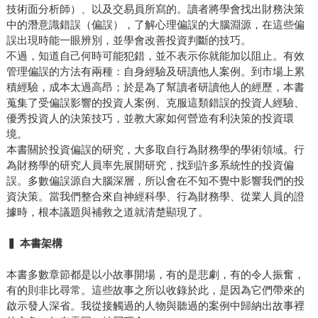
技術面分析師）、以及交易員所寫的。讀者將學會找出財務決策
中的潛意識錯誤（偏誤），了解心理偏誤的大腦淵源，在這些偏
誤出現時能一眼辨別，並學會改善投資判斷的技巧。
不過，知道自己何時可能犯錯，並不表示你就能加以阻止。有效
管理偏誤的方法有兩種：自身經驗及研讀他人案例。到市場上累
積經驗，成本太過高昂；於是為了幫讀者研讀他人的經歷，本書
蒐集了受偏誤影響的投資人案例、克服這類錯誤的投資人經驗、
優秀投資人的決策技巧，並教大家如何營造有利決策的投資環
境。
本書關於投資偏誤的研究，大多取自行為財務學的學術領域。行
為財務學的研究人員率先展開研究，找到許多系統性的投資偏
誤。多數偏誤源自大腦深層，所以會在不知不覺中影響我們的投
資決策。當我們整合來自神經科學、行為財務學、從業人員的證
據時，根本議題與補救之道就清楚顯現了。
▍
本書架構
本書多數章節都是以小故事開場，有的是悲劇，有的令人振奮，
有的則非比尋常。這些故事之所以收錄於此，是因為它們帶來的
啟示發人深省。我從接觸過的人物與聽過的案例中歸納出故事裡