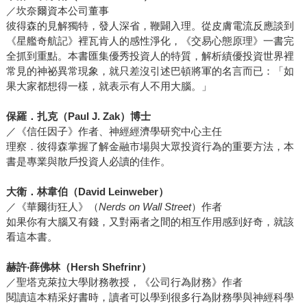
／坎奈爾資本公司董事
彼得森的見解獨特，發人深省，鞭闢入理。從皮膚電流反應談到
《星艦奇航記》裡瓦肯人的感性淨化，《交易心態原理》一書完
全抓到重點。本書匯集優秀投資人的特質，解析績優投資世界裡
常見的神祕異常現象，就只差沒引述巴頓將軍的名言而已：「如
果大家都想得一樣，就表示有人不用大腦。」
保羅．扎克（
Paul J. Zak
）博士
／《信任因子》作者、神經經濟學研究中心主任
理察．彼得森掌握了解金融市場與大眾投資行為的重要方法，本
書是專業與散戶投資人必讀的佳作。
大衛．林韋伯（
David Leinweber
）
／《華爾街狂人》（
Nerds on Wall Street
）作者
如果你有大腦又有錢，又對兩者之間的相互作用感到好奇，就該
看這本書。
赫許‧薛佛林（
Hersh Shefrinr
）
／聖塔克萊拉大學財務教授，《公司行為財務》作者
閱讀這本精采好書時，讀者可以學到很多行為財務學與神經科學