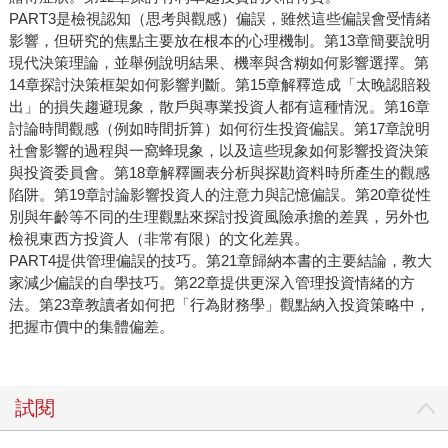
PART3是檢視認知（思考與觀感）偏誤，雖然這些偏誤會受情緒
影響，但研究的焦點主要放在根本的心理機制。第13章簡要說明
現代決策理論，並舉例說明結果、機率與含糊如何影響選擇。第
14章探討決策框架如何影響判斷。第15章解釋造成「太晚認賠殺
出」的損失趨避現象，散戶與專業投資人都有這種情況。第16章
討論時間觀感（例如時間折算）如何衍生投資偏誤。第17章說明
社會影響的過程與一窩蜂現象，以及這些現象如何影響投資決策
與投資委員會。第18章解釋圖表分析與探勘資料時所產生的觀感
陷阱。第19章討論影響投資人的注意力與記憶偏誤。第20章從性
別與年齡等不同的生理觀點來探討投資風險承擔的差異，另外也
檢視東西方投資人（非常有限）的文化差異。
PART4提供管理偏誤的技巧。第21章歸納本書的主要結論，教大
家減少偏誤的自學技巧。第22章提供更深入管理投資情緒的方
法。第23章教讀者如何把「行為財務學」觀點納入投資策略中，
把握市價中的集體偏差。
試閱