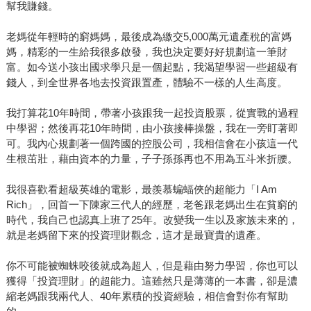
幫我賺錢。
老媽從年輕時的窮媽媽，最後成為繳交5,000萬元遺產稅的富媽
媽，精彩的一生給我很多啟發，我也決定要好好規劃這一筆財
富。如今送小孩出國求學只是一個起點，我渴望學習一些超級有
錢人，到全世界各地去投資跟置產，體驗不一樣的人生高度。
我打算花10年時間，帶著小孩跟我一起投資股票，從實戰的過程
中學習；然後再花10年時間，由小孩接棒操盤，我在一旁盯著即
可。我內心規劃著一個跨國的控股公司，我相信會在小孩這一代
生根茁壯，藉由資本的力量，子子孫孫再也不用為五斗米折腰。
我很喜歡看超級英雄的電影，最羨慕蝙蝠俠的超能力「I Am
Rich」，回首一下陳家三代人的經歷，老爸跟老媽出生在貧窮的
時代，我自己也認真上班了25年。改變我一生以及家族未來的，
就是老媽留下來的投資理財觀念，這才是最寶貴的遺產。
你不可能被蜘蛛咬後就成為超人，但是藉由努力學習，你也可以
獲得「投資理財」的超能力。這雖然只是薄薄的一本書，卻是濃
縮老媽跟我兩代人、40年累積的投資經驗，相信會對你有幫助