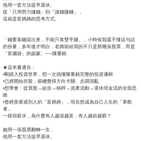
言，「成年期永不到來」的感覺並不好受；而當父母倒下，
他用一套方法提早退休。
成年期絕對瞬間無情抵達，不能變現的房產如何支應長照的
從「只用勞力賺錢」到「讓錢賺錢」，
問題（父母打拚一輩子不就為了留點東西給你）。這本書不
這就是富媽媽的思考方式。
談那一％的富人，甚至不是前二○％，談的是我們身邊每一個
普通家庭，每個人都能在這本書讀到自己和所愛之人的心
「錢要靠錢滾出來，不能只靠雙手賺。」小時候我還不懂這句話
情。
的份量，多年後才明白，老媽留給我的不只是那幾張股票，而是
「富腦袋」的啟蒙。──陳重銘
★這本書適合：
•剛踏入投資世界，想一次搞懂陳重銘完整的投資邏輯
•已經開始存股，卻總覺得方向卡關、步調混亂
•想學會：從買股→組合→槓桿→資產流動→退休現金流的全面思
維
•曾經羨慕過別人的「富媽媽」，現在想成為自己人生的「掌舵
者」
一樣領薪水，為什麼有人越滾越富，有人越拚越窮？
她用一張股票翻轉一生，
他用一套方法提早退休。