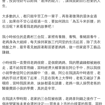
會，投資理財可以給我「選擇的能力」，讓我規劃自己想要的人
生。
大多數的人，都只能辛苦工作一輩子，再靠著微薄的退休金過
活，如果你不甘心這樣過一生，要如何跳出「為五斗米折腰」的
生活呢？來看看我老媽的故事吧！
我小時候住的是農村三合院，家裡有養雞、養鴨、養豬跟養牛，
老媽身為大媳婦，每天操持家族三代同堂的生活起居，除了洗衣
燒飯之外，最常看見她跟著鄰居婆婆媽媽，做一些家庭手工藝品
賺錢。
小時候我一直覺得老媽很窮，是個窮媽媽。我的壓歲錢都被她收
走，還不給我零用錢，當時經濟大權掌握在阿公手中，所以我很
小就學會從阿公的抽屜中「借」錢。阿公在我讀高中時過世，老
媽的手頭才寬裕了起來，只是在我考上大學時，老爸又確診了鼻
咽癌，當時我跟弟弟、妹妹都還在讀書，老媽一個人操勞老爸的
醫藥費跟小孩的學費，真的是辛苦。
在我讀大學時期，老家的三合院被收購，老媽拿到錢之後作了一
個改變家族未來命運的決定──買進未上市的台積電的股票。當時