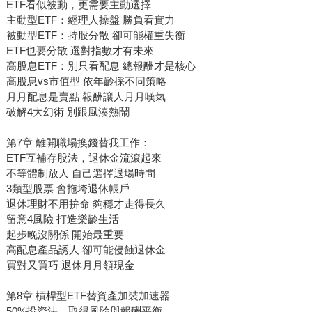
ETF看似被動，更需要主動選擇
主動型ETF：經理人操盤 勝負看實力
被動型ETF：持股分散 卻可能權重失衡
ETF也要分散 選對指數才有未來
高股息ETF：別只看配息 總報酬才是核心
高股息vs市值型 依年齡採不同策略
月月配息是賣點 報酬讓人月月嘆氣
破解4大幻術 別跟風湊熱鬧
第7章 離開職場換錢替我工作：
ETF互補存股法，退休金流滾起來
不等體制放人 自己選擇退場時間
3類型股票 會拖垮退休帳戶
退休理財不用拚命 夠穩才走得長久
留意4風險 打造樂齡生活
起步晚沒關係 開始最重要
高配息產品誘人 卻可能侵蝕退休金
買對又買巧 退休月月領現金
第8章 槓桿型ETF替資產加裝加速器
50%投資法，取得風險與報酬平衡