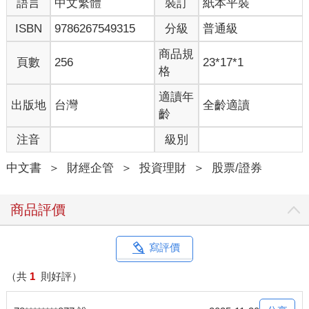
語言
中文繁體
裝訂
紙本平裝
ISBN
9786267549315
分級
普通級
商品規
頁數
256
23*17*1
格
適讀年
出版地
台灣
全齡適讀
齡
注音
級別
中文書
＞
財經企管
＞
投資理財
＞
股票/證券
商品評價
寫評價
（共
1
則好評）