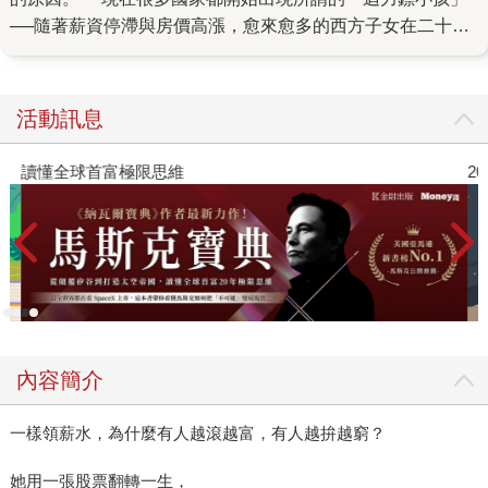
──隨著薪資停滯與房價高漲，愈來愈多的西方子女在二十幾
歲、甚至到了三四十幾歲仍回來和父母住。事實上，這已成
全球趨勢。在義大利，十八至三十四歲的男性有一半和父母
住，被稱為「mammoni」（媽媽的男孩）；在南韓叫「袋鼠
活動訊息
族」，說他們躲在父母的育兒袋裡。 經濟動態讓家庭愈來
愈緊密，但這早有遠因，作者從二十年前嬰兒潮世代對「教
讀懂全球首富極限思維
2
育」的執迷開始談起，當直升機父母過度製造菁英，對社
會、職場、個人會產生什麼連鎖效應？當千禧世代（目前三
十至四十五歲左右）來到了人生青壯期，卻發現房市已被架
上天梯，前代人甚至把梯子都收起，舉目茫然的他們剩下多
少選擇？ 然而，最終經濟只是背景，作者想談的是社會為
此付出的「無形代價」，當所謂「史上最大的財產轉移潮」
來襲，造成的是同代內的不公平，有無父母銀行的幫助（金
內容簡介
錢、房產、時間、人力，有形無形都算在內），將左右找工
作、買房、婚戀成家、生小孩的決定，這些人類的情感需求
一樣領薪水，為什麼有人越滾越富，有人越拚越窮？
最後都化成了財務的算計。甚至，許多年輕人放棄了算計。
一路都有父母張開安全網的人看似幸運，卻仍可能有苦難
她用一張股票翻轉一生，