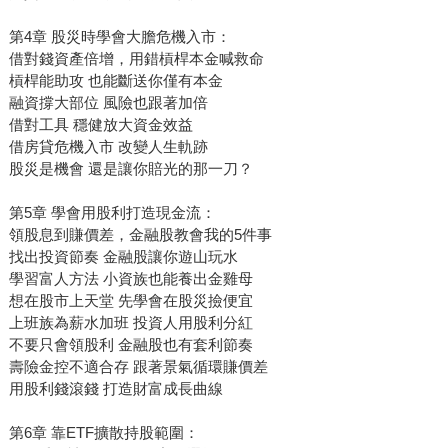
第4章 股災時學會大膽危機入市：
借對錢資產倍增，用錯槓桿本金喊救命
槓桿能助攻 也能斷送你僅有本金
融資撐大部位 風險也跟著加倍
借對工具 穩健放大資金效益
借房貸危機入市 改變人生軌跡
股災是機會 還是讓你賠光的那一刀？
第5章 學會用股利打造現金流：
領股息到賺價差，金融股教會我的5件事
找出投資節奏 金融股讓你遊山玩水
學習富人方法 小資族也能養出金雞母
想在股市上天堂 先學會在股災撿便宜
上班族為薪水加班 投資人用股利分紅
不要只會領股利 金融股也有套利節奏
壽險金控不適合存 跟著景氣循環賺價差
用股利錢滾錢 打造財富成長曲線
第6章 靠ETF擴散持股範圍：