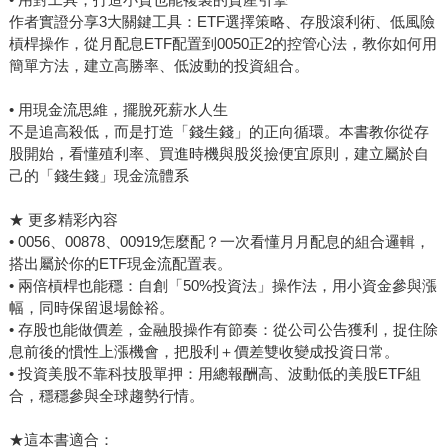
作者實證分享3大關鍵工具：ETF選擇策略、存股滾利術、低風險
槓桿操作，從月配息ETF配置到0050正2的控管心法，教你如何用
簡單方法，建立高勝率、低波動的投資組合。
• 用現金流思維，擺脫死薪水人生
不是追高殺低，而是打造「錢生錢」的正向循環。本書教你從存
股開始，看懂殖利率、買進時機與股災撿便宜原則，建立屬於自
己的「錢生錢」現金流體系
★ 更多精彩內容
• 0056、00878、00919怎麼配？一次看懂月月配息的組合邏輯，
搭出屬於你的ETF現金流配置表。
• 兩倍槓桿也能穩：自創「50%投資法」操作法，用小資金參與漲
幅，同時保留退場餘裕。
• 存股也能做價差，金融股操作有節奏：從公司公告獲利，捉住除
息前後的慣性上漲機會，把股利＋價差雙收變成投資日常。
• 投資美股不靠科技股單押：用總報酬高、波動低的美股ETF組
合，穩穩參與全球趨勢行情。
★這本書適合：