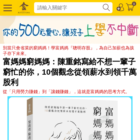
0
別當只會省菜的窮媽媽！學富媽媽『聰明存股』，為自己加薪也為孩
子存下未來。
富媽媽窮媽媽：陳重銘寫給不想一輩子
窮忙的你，10個觀念從領薪水到領千萬
股利
從「只用勞力賺錢」到「讓錢賺錢」，這就是富媽媽的思考方式。