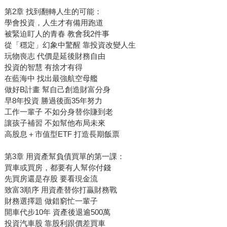
第2章 找到翻轉人生的可能：
學會投資，人生才有備用跑道
被緊迫盯人的青春 教會我2件事
從「穩定」幻象中驚醒 靠投資改變人生
玩物喪志 代價是延後財務自由
投資的智慧 有捨才有得
在藍海中 找出最強航空母艦
做好B計畫 幫自己創造財富分身
早8年投資 勝過後面35年努力
工作一輩子 不如分身替你賺到老
讓孩子補習 不如幫他布局未來
高股息＋市值型ETF 打造長期飯票
第3章 用資產幫負債買單的第一課：
買車或買房，都要有人幫你付錢
先買房還是存股 要看現金流
致富3順序 用資產替你打贏財務戰
財務選擇題 做錯窮忙一輩子
開車代步10年 資產後退逾500萬
投資汽車股 靠股利跟價差買車