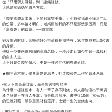
從「只用勞力賺錢」到「讓錢賺錢」，
這就是富媽媽的思考方式。
「錢要靠錢滾出來，不能只靠雙手賺。」小時候我還不懂這句話
的份量，多年後才明白，老媽留給我的不只是那幾張股票，而是
「富腦袋」的啟蒙。──陳重銘
她沒學過財經，卻堅信好公司值得長期持有，30年默默抱出9位數
的身價。
他從一位兼兩份教職的高職老師，一步步走到如今年領千萬股利
的自由人生。
這不只是金錢的傳承，更是一種跨世代的思維延續。
★翻開這本書，學會富媽媽思考，打造錢替你工作的資產系統
•富人不靠高薪致富，而是靠選擇與順序
為什麼一樣賺薪水，有人一輩子存不到錢，有人卻能滾出千萬資
產？關鍵不在收入多寡，而是觀念順序。書中從10個「富vs窮」
的思維對照，幫你重整財務選擇，改變一生的金錢走向。
• 用對工具，打造小資也能複製的資產引擎