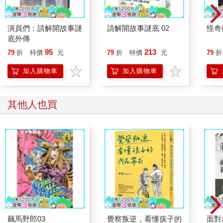
演員們：請解開故事謎
請解開故事謎底 02
怪奇
底外傳
95
213
79
折
特價
元
79
折
特價
元
79
折
加入購物車
加入購物車
其他人也買
飆馬野郎03
覺察叛逆，看懂孩子的
面對