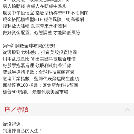
窮人怕賠錢 有錢人在賠錢中進步
股災中學撿便宜 指數型槓桿型ETF不怕倒閉
現金搭配槓桿型ETF 穩住風險、衝高報酬
複利放大漲幅 跌深帶來暴衝獲利
做好資金配置、心態調整 才能降低風險
第9章 開啟全球布局的視野：
從選股到4大指數，打造美股投資地圖
用本益成長比 算出美國科技股合理價
好股票抱緊處理 領股利就能養活你
費城半導體指數：全球科技巨頭齊聚
道瓊工業指數：藍籌代表聚焦民生龍頭
那斯達克100 指數：匯集新創科技龍頭
標普500指數：最能代表美國市場
序／導讀
從沒得選，
到選擇自己的人生！