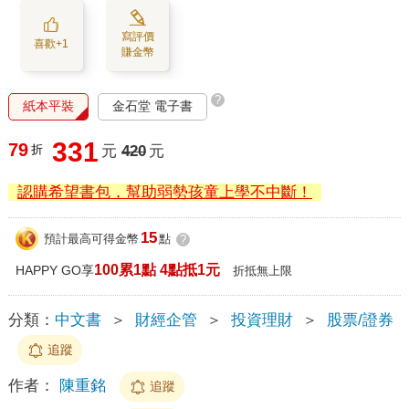
寫評價
喜歡+1
賺金幣
?
紙本平裝
金石堂 電子書
331
79
折
元
420
元
認購希望書包，幫助弱勢孩童上學不中斷！
15
預計最高可得金幣
點
?
100累1點 4點抵1元
HAPPY GO享
折抵無上限
分類：
中文書
＞
財經企管
＞
投資理財
＞
股票/證券
追蹤
作者：
陳重銘
追蹤