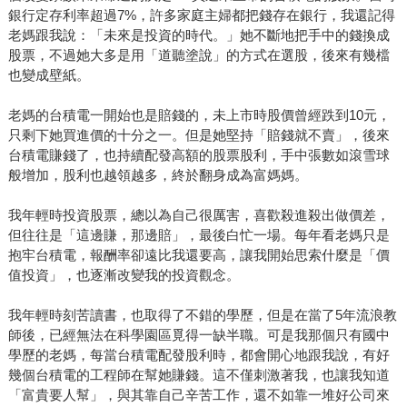
銀行定存利率超過7%，許多家庭主婦都把錢存在銀行，我還記得
老媽跟我說：「未來是投資的時代。」她不斷地把手中的錢換成
股票，不過她大多是用「道聽塗說」的方式在選股，後來有幾檔
也變成壁紙。
老媽的台積電一開始也是賠錢的，未上市時股價曾經跌到10元，
只剩下她買進價的十分之一。但是她堅持「賠錢就不賣」，後來
台積電賺錢了，也持續配發高額的股票股利，手中張數如滾雪球
般增加，股利也越領越多，終於翻身成為富媽媽。
我年輕時投資股票，總以為自己很厲害，喜歡殺進殺出做價差，
但往往是「這邊賺，那邊賠」，最後白忙一場。每年看老媽只是
抱牢台積電，報酬率卻遠比我還要高，讓我開始思索什麼是「價
值投資」，也逐漸改變我的投資觀念。
我年輕時刻苦讀書，也取得了不錯的學歷，但是在當了5年流浪教
師後，已經無法在科學園區覓得一缺半職。可是我那個只有國中
學歷的老媽，每當台積電配發股利時，都會開心地跟我說，有好
幾個台積電的工程師在幫她賺錢。這不僅刺激著我，也讓我知道
「富貴要人幫」，與其靠自己辛苦工作，還不如靠一堆好公司來