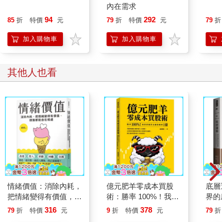
內在需求
94
292
85
折
特價
元
79
折
特價
元
79
折
加入購物車
加入購物車
其他人也看
情緒價值：消除內耗，
億元肥羊零成本買股
底層
把情緒變得有價值，跟
術：勝率 100%！我靠
界的
誰都能自在相處
借錢買金融股賺到 1
316
378
79
折
特價
元
9
折
特價
元
79
折
億