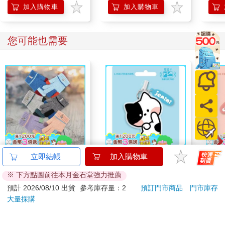
加入購物車
加入購物車
您可能也需要
比得兔跳色兒童刺繡手
minini SuperCard名牌
mini
立即結帳
加入購物車
套-15cm-GL5633-2雙
造型悠遊卡-jenini【受
造型悠
※ 下方點圖前往本月金石堂強力推薦
入
託代銷】
託代
488
179
81
折
特價
元
特價
元
特價
預計 2026/08/10 出貨
參考庫存量：2
預訂門市商品
門市庫存
大量採購
加入購物車
加入購物車