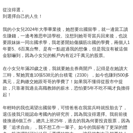
從沒得選，
到選擇自己的人生！
我的小女兒2024年大學畢業後，她想要出國留學，就一邊當工讀
生賺錢，一邊考雅思申請學校。沒想到她哥哥當兵回來後，也說
要跟妹妹一同出國求學，我老婆開始傷腦筋出國的學費，兩個人1
年要5、6百萬台幣。是有一點超過我的想像，但是我沒有被這個
金額嚇到，因為小女兒的帳戶內有近2千萬元的股票。
在小女兒年滿20歲之後，我就要她去券商開戶，記得是在她讀大
三時，幫她買進10張538元的台積電（2330），如今也賺到500多
萬元，足夠繳交她跟哥哥的學費了！如果我不懂得從股市中提
款，只靠著我過去高職教師的薪水，恐怕要5年不吃不喝才負擔得
起！
年輕時的我也渴望出國留學，可惜爸爸在我當兵時就投胎去了，
退伍後我只能認命考國內的研究所，因為我沒得選擇。我前前後
後換過6個工作，總共上班25年，過去的我為何要投資股票，因為
要「追求自由」，我不想工作一輩子。如今的我卻有了更深的體