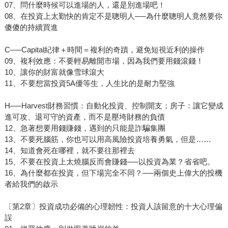
07、問什麼時候可以進場的人，還是別進場吧！
08、在投資上太勤快的肯定不是聰明人──為什麼聰明人竟然要你
傻傻的持續買進
C──Capital紀律＋時間＝複利的奇蹟，避免短視近利的操作
09、複利效應：不要輕易離開市場，因為我們要用錢滾錢！
10、讓你的財富就像雪球滾大
11、不要想當投資5A優等生，人生比的是耐力堅強
H──Harvest財務習慣：自動化投資、控制開支；房子：讓它變成
進可攻、退可守的資產，而不是壓垮財務的負債
12、急著想要用錢賺錢，遇到的只能是詐騙集團
13、不要死腦筋，你也可以用高風險投資培養勇氣，但是……
14、知道會死在哪裡，就不要往那裡去
15、不要在投資上太燒腦反而會賺錢──以投資為業？省省吧。
16、為什麼都在投資，但下場完全不同？──兩個史上偉大的投機
者給我們的啟示
〔第2章〕投資成功必備的心理韌性：投資人該留意的十大心理偏
誤