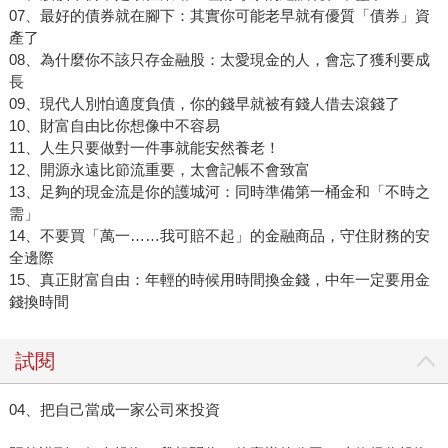
07、最好的債券就在腳下：其實你可能老早就有優質「債券」資
產了
08、為什麼你不該只存金融股：太愛現金的人，會忘了獲利要成
長
09、現代人別怕適度負債，你的錢早就被有錢人借去滾錢了
10、財富自由比你想像中不容易
11、人生只要做對一件事就能安然養老！
12、開源永遠比節流重要，太會記帳不會致富
13、足夠的現金流是你的護城河：同時準備第一桶金和「不時之
需」
14、不要買「萬一……我可賠不起」的金融商品，守住財務的安
全邊際
15、真正財富自由：年輕的時候用時間換金錢，中年一定要用金
錢換時間
試閱
04、把自己當成一家公司來投資