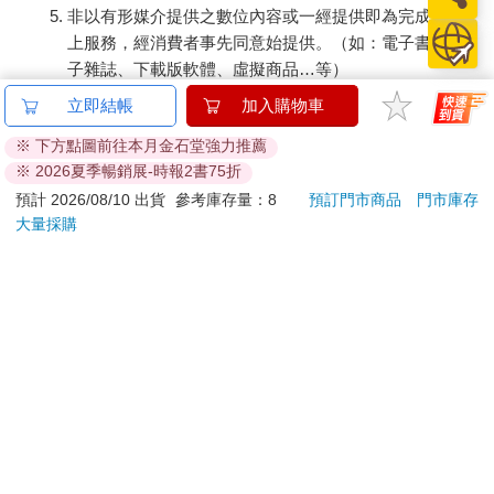
提醒您！！
金石堂及銀行均不會請您操作ATM! 如接獲電話要求您前往
ATM提款機，請不要聽從指示，以免受騙上當！
退換貨須知：
**提醒您，鑑賞期不等於試用期，退回商品須為全新狀態**
依據「消費者保護法」第19條及行政院消費者保護處公告之
「通訊交易解除權合理例外情事適用準則」，以下商品購買
後，除商品本身有瑕疵外，將不提供7天的猶豫期：
易於腐敗、保存期限較短或解約時即將逾期。（如：生
鮮食品）
依消費者要求所為之客製化給付。（客製化商品）
報紙、期刊或雜誌。（含MOOK、外文雜誌）
經消費者拆封之影音商品或電腦軟體。
非以有形媒介提供之數位內容或一經提供即為完成之線
上服務，經消費者事先同意始提供。（如：電子書、電
子雜誌、下載版軟體、虛擬商品…等）