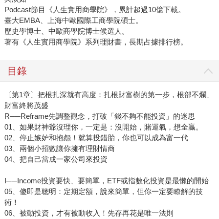
Podcast節目《人生實用商學院》，累計超過10億下載。
臺大EMBA、上海中歐國際工商學院碩士。
歷史學博士、中歐商學院博士候選人。
著有《人生實用商學院》系列理財書，長期占據排行榜。
目錄
〔第1章〕把根扎深就有高度：扎根財富樹的第一步，根部不爛、
財富終將茂盛
R──Reframe先調整觀念，打破「錢不夠不能投資」的迷思
01、如果財神爺沒理你，一定是：沒開始，賭運氣，想全贏。
02、停止嫉妒和抱怨！就算投錯胎，你也可以成為富一代
03、兩個小招數讓你擁有理財情商
04、把自己當成一家公司來投資
I──Income投資要快、要簡單，ETF或指數化投資是最懶的開始
05、傻即是聰明：定期定額，說來簡單，但你一定要瞭解的技
術！
06、被動投資，才有被動收入！先存再花是唯一法則