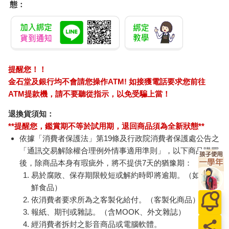
NEW拾光V-25K橫線簡
MP木柄去油砧板刷-4
小呸
約筆記本-橄香
入
子君
240
448
特價
元
64
折
特價
元
86
折
加入購物車
加入購物車
訂購/退換貨須知
加入金石堂 LINE 官方帳號『完成綁定』，隨時掌握出貨動
態：