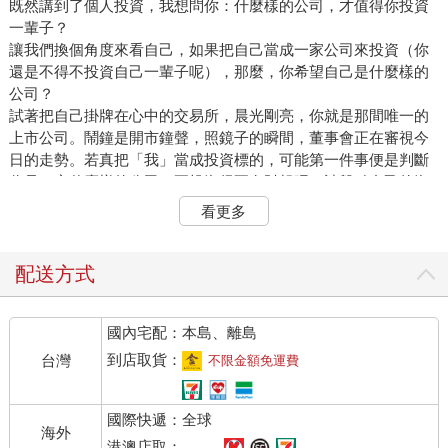
既然講到了個人投資，我想問你：什麼樣的公司，才值得你投資
一輩子？
讓我們換個角度來看自己，如果把自己當成一家公司來投資（你
還是不得不投資自己一輩子呢），那麼，你希望自己是什麼樣的
公司？
試著把自己掛牌在心中的交易所，晨光剛亮，你就是那間唯一的
上市公司。鬧鐘是開市鐘聲，照鏡子的瞬間，董事會正在審視今
日的走勢。若真把「我」當成投資標的，可能第一件事便是判斷
你是一家什麼樣的公司？要投資得要有財報吧？請盤點自己的資
產負債：房子和現金是你的有形資產，知識與技能是無形資產，
看更多
健康是生產線，朋友與家人是策略聯盟，而負債與你的壞習慣則
列在負債一欄。財報不必向外界粉飾，卻要對自己誠實。
其次，任何績優企業都重視現金流與風險管理。你的「現金」除
配送方式
了真的現金之外，還有你的時間與專注力；一天二十四小時若全
數流向社群滑動與無效應酬，就是收不回的應收帳款。你的好習
國內宅配：本島、離島
慣會給未來預留流動資金─ 正向的情緒狀況，運動習慣─ 就是你
這家公司的「護城河」或「預備金」，必須足以抵禦市場暴風，
到店取貨：
台灣
不限金額免運費
萬一遇上突發的風險，比如突發疾病、情感破裂或失業。上述的
資產和策略聯盟，往往能救你這家公司於傾頹之時。
國際快遞：全球
第三，任何公司想要持盈保泰，都要持續研發、投資創新，一家
海外
停滯的公司最終被市場淘汰；一個停止學習的人，市值也會折
港澳店取：