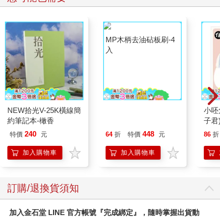
余博教你用200張圖學
給存股新手的財富翻滾
底層
會K線算價：5分鐘算
筆記【隨書附贈：存股
界的
出買進與賣出的價位，
新手SOP小冊】：最
277
300
79
折
特價
元
79
折
特價
元
79
折
下單會更賺（熱銷再
適合小資族的「金融股
版）
543規律」，用薪水4
加入購物車
加入購物車
萬輕鬆打造年收股息
20萬！
您可能也需要