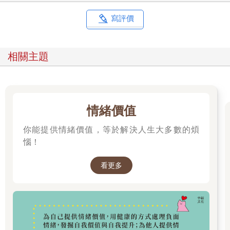
是說你不需要很聰明，不需有什麼洞燭機先的智慧，但要有某種
氣質。
寫評價
你一定想問什麼是「特殊的賺錢氣質」對吧？
我想了許久，得到的結論是：某種不急著賺錢的優雅。巴菲特以
長期投資和價值投資著稱，而非急於短期獲利。他曾經說過，他
相關主題
最理想的持有股票時間是永遠，即使被他相中的企業在短期間內
表現不如預期，他也會堅定持有。他強調，投資者最重要的特質
是「好脾性」（Temperament），而非聰明，並認為市場的波動
對長期投資者來說，反而是好事，因為，投資者可以在低價時買
進。
情緒價值
但是他所說的「低價」，並不是感覺中的低價，而是研究過財
你能提供情緒價值，等於解決人生大多數的煩
報、公司治理與趨勢之後所判斷出來的低價。這一切都依賴理性
判斷。
惱！
如果一個公式，可以寫出這種「特殊的賺錢氣質」，那必然是理
性＋耐心= 長期競爭優勢。
看更多
適如其度的優雅是必須的，我幾乎沒有看過毛躁焦慮、容易暴跳
如雷的人，能夠維持長期財富。相反地，對於理財有一定原則
的，不會隨便放棄底線的人，至少都能得到安穩。你要避開某些
「大家都會踩踏的陷阱」，如此才能做到優雅。這就是我們接下
來要講的內容了。投資，常是一場你的自我對話。跟自己的心理