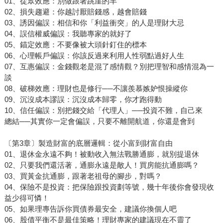
01、從眾效應：別做跟著跳崖的羊
02、損失趨避：你越討厭賠錢感，越會賠錢
03、誘因偏誤：相信和你「利益衝突」的人是理財大忌
04、誤信權威偏誤：我聽專家的就好了
05、錨定效應：不要像被大頭針釘住的標本
06、心理帳戶偏誤：你該反過來利用人性弱點過好人生
07、互惠偏誤：金錢觀老是混了感情觀？別把理智和感情混為一
談
08、破梯效應：理財也是修行──不讓羨慕嫉妒恨操縱你
09、沉沒成本謬誤：沉沒成本歸零，你才跑得動
10、信任偏誤：別把錢交給「代理人」──投資不難，自己來
總結──其實你一定會偏誤，只要不離開航道，你還是會到
〔第3章〕製造財富的底層邏輯：從小富到財富自由
01、退休金永遠不夠！被動收入無法戰勝通膨，就別提退休
02、只要我們還活著，通膨永遠是敵人！買房能抗通膨嗎？
03、買黃金抗通膨，跟著老祖母的腳步，對嗎？
04、保險不是投資：把保險跟投資劃等號，幾十年後你會發現收
益少得可憐！
05、如果理專告訴你買債券最安全，建議你換個人吧
06、股債平衡不是最佳策略！理財專家的建議現在不靈了