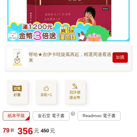
呀哈★吉伊卡哇旋風再起，精選周邊看過
加購
來
寫評價
好書
喜歡+1
賺金幣
?
紙本平裝
金石堂 電子書
Readmoo 電子書
356
79
折
元
450
元