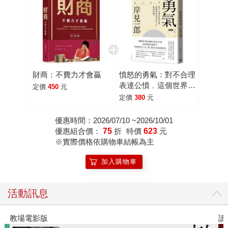
財商：不費力才會贏
憤怒的勇氣：對不合理
表達公憤﹐這個世界與
定價
450
元
你的人生就會改變。
定價
380
元
優惠時間：2026/07/10 ~2026/10/01
優惠組合價：
75
折
特價
623
元
※實際價格依購物車結帳為主
加入購物車
活動訊息
教場電影版
讀