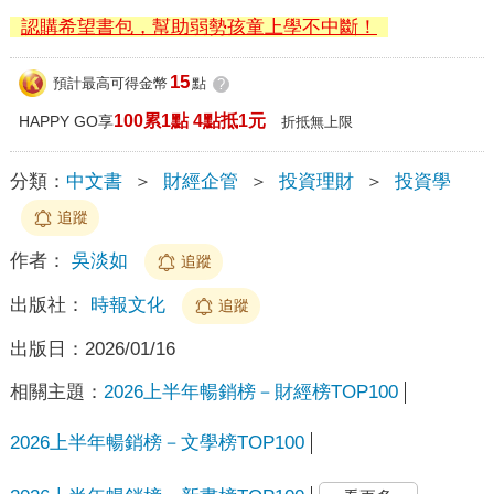
認購希望書包，幫助弱勢孩童上學不中斷！
15
預計最高可得金幣
點
?
100累1點 4點抵1元
HAPPY GO享
折抵無上限
分類：
中文書
＞
財經企管
＞
投資理財
＞
投資學
追蹤
作者：
吳淡如
追蹤
出版社：
時報文化
追蹤
出版日：
2026/01/16
相關主題：
2026上半年暢銷榜－財經榜TOP100
2026上半年暢銷榜－文學榜TOP100