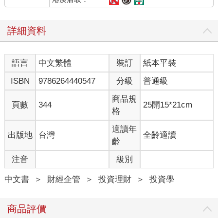
舊。每本書、每次課程、每段斜桿過程，都是研發支出。短期看
似成本，長期卻可擴產能、給你不同的知識啟發，開出新產品
詳細資料
線。把好奇心當成研發部門主管，解決問題的能力當成你的危機
小組，允許它們帶隊實驗，你才能像發現生命中的新天新地。
當然，優良企業還講究公司治理。嘿，你既是大股東，也是執行
語言
中文繁體
裝訂
紙本平裝
長，還身兼獨立董事。麻煩訂一份章程：你的使命在哪裡。你要
創造獲利，還要懂得「分紅」：分給自己，也分給幫助你的人；
ISBN
9786264440547
分級
普通級
你的公司越厚待股東與員工，才繼續壯大。
最後，記得在每年歲末舉行股東會─其實最重要股東只有你自
商品規
頁數
344
25開15*21cm
己：檢視今年業績，關注成長，修正失誤；同時也別忘了發放股
格
息─ 給自己一次旅行或完成有趣挑戰的機會。如此循環，你這一
家「自己」股份有限公司便能在時間這條長線上，走出穩健而獨
適讀年
出版地
台灣
全齡適讀
特的技術線圖。
齡
好的公司絕對不是慌亂的草台班子，想獲利，不能沒有章法。
注音
級別
以個人來說，想要致富，也得有「樣子」，沒有樣子的，就算一
時贏了什麼，也叫做「暴發戶」。暴發戶經不起長時間考驗。
中文書
＞
財經企管
＞
投資理財
＞
投資學
想賺錢，要有不急著賺錢的優雅
巴菲特曾經說：「股市賺錢的必備條件是『特殊的賺錢氣質』，
商品評價
不必有過人的智慧，精明與投資獲利之間不能畫上等號。」也就