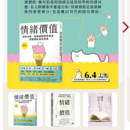
溝通，必須要成功。
04、把自己當成一家公司來投資
既然講到了個人投資，我想問你：什麼樣的公司，才值得你投資
一輩子？
讓我們換個角度來看自己，如果把自己當成一家公司來投資（你
還是不得不投資自己一輩子呢），那麼，你希望自己是什麼樣的
公司？
試著把自己掛牌在心中的交易所，晨光剛亮，你就是那間唯一的
上市公司。鬧鐘是開市鐘聲，照鏡子的瞬間，董事會正在審視今
日的走勢。若真把「我」當成投資標的，可能第一件事便是判斷
你是一家什麼樣的公司？要投資得要有財報吧？請盤點自己的資
產負債：房子和現金是你的有形資產，知識與技能是無形資產，
健康是生產線，朋友與家人是策略聯盟，而負債與你的壞習慣則
列在負債一欄。財報不必向外界粉飾，卻要對自己誠實。
其次，任何績優企業都重視現金流與風險管理。你的「現金」除
了真的現金之外，還有你的時間與專注力；一天二十四小時若全
數流向社群滑動與無效應酬，就是收不回的應收帳款。你的好習
慣會給未來預留流動資金─ 正向的情緒狀況，運動習慣─ 就是你
這家公司的「護城河」或「預備金」，必須足以抵禦市場暴風，