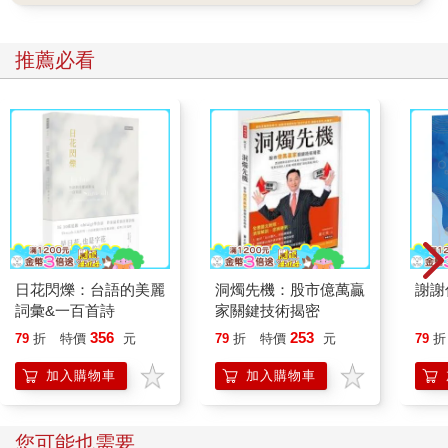
萬一遇上突發的風險，比如突發疾病、情感破裂或失業。上述的
資產和策略聯盟，往往能救你這家公司於傾頹之時。
推薦必看
第三，任何公司想要持盈保泰，都要持續研發、投資創新，一家
停滯的公司最終被市場淘汰；一個停止學習的人，市值也會折
舊。每本書、每次課程、每段斜桿過程，都是研發支出。短期看
似成本，長期卻可擴產能、給你不同的知識啟發，開出新產品
線。把好奇心當成研發部門主管，解決問題的能力當成你的危機
小組，允許它們帶隊實驗，你才能像發現生命中的新天新地。
當然，優良企業還講究公司治理。嘿，你既是大股東，也是執行
長，還身兼獨立董事。麻煩訂一份章程：你的使命在哪裡。你要
創造獲利，還要懂得「分紅」：分給自己，也分給幫助你的人；
你的公司越厚待股東與員工，才繼續壯大。
最後，記得在每年歲末舉行股東會─其實最重要股東只有你自
日花閃爍：台語的美麗
洞燭先機：股市億萬贏
謝謝
己：檢視今年業績，關注成長，修正失誤；同時也別忘了發放股
詞彙&一百首詩
家關鍵技術揭密
息─ 給自己一次旅行或完成有趣挑戰的機會。如此循環，你這一
356
253
79
折
特價
元
79
折
特價
元
79
折
家「自己」股份有限公司便能在時間這條長線上，走出穩健而獨
特的技術線圖。
加入購物車
加入購物車
好的公司絕對不是慌亂的草台班子，想獲利，不能沒有章法。
以個人來說，想要致富，也得有「樣子」，沒有樣子的，就算一
時贏了什麼，也叫做「暴發戶」。暴發戶經不起長時間考驗。
其他人也看