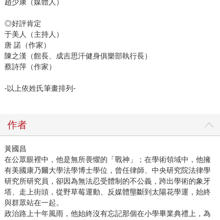
趙少康（媒體人）
◎好評肯定
于美人（主持人）
唐 諾（作家）
陳之漢（館長、成吉思汗健身俱樂部執行長）
蔡詩萍（作家）
-以上依姓氏筆畫排列-
作者
黃國昌
在公眾眼裡中，他是無所畏懼的「戰神」；在學術領域中，他擁
有美國康乃爾大學法學博士學位，曾任律師、中央研究院法律學
研究所研究員，卻因為無法忍受體制的不公義，跨出學術的象牙
塔、走上街頭，從野草莓運動、反媒體壟斷到太陽花學運，始終
與群眾站在一起。
政治路上十年風雨，他始終沒有忘記那個在小學畢業典禮上，為