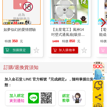
如夢似幻的愛情體驗
【太星電工】風神14
【電
吋壁式通風扇(吸排風
能成
機)
我的
350
850
特價
元
特價
元
特價
1499
預購限定
加入購物車
訂購/退換貨須知
加入金石堂 LINE 官方帳號『完成綁定』，隨時掌握出貨動
態：