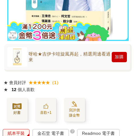
呀哈★吉伊卡哇旋風再起，精選周邊看過
加購
來
★
會員好評
★★★★★（1）
★
12
個人喜歡
寫評價
好書
喜歡+1
賺金幣
?
紙本平裝
金石堂 電子書
Readmoo 電子書