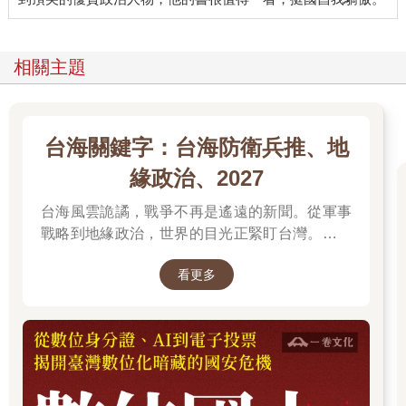
滷味、啤酒與工頭父親的義氣
相關主題
父親雖然學歷不高，但非常負責。在工廠裡，他不僅是管理者，
更像是工人們的大哥。
我記憶中最鮮明的畫面，就是父親常把工人們帶回家吃飯。那不
是什麼應酬，而是真正的「兄弟」。
台海關鍵字：台海防衛兵推、地
下班後，家裡的餐桌總是擠滿了人。父親招呼著那些叔叔伯伯
們，桌上擺滿了切好的滷味，大家大口喝著啤酒、大聲聊天。他
緣政治、2027
們談論著工作的辛苦，談論著未來的希望。假日的時候，這群工
人也常來家裡串門子。
台海風雲詭譎，戰爭不再是遙遠的新聞。從軍事
父親就把這群工人當作最好的朋友，工作在一起，生活也混在一
戰略到地緣政治，世界的目光正緊盯台灣。我們
起。年幼的我穿梭在大人之間，仰望著父親豪爽的笑容。在他身
無法選擇風暴是否到來，但可以選擇用知識面對
上，我看見基層勞動者的辛勞，以及一種江湖般的義氣與尊重。
看更多
未來。
那是父親教給我的第一堂課：人的價值不在於職位高低，而在於
你是否把別人當「人」看。
那時候的我以為，這種充滿媽媽的飯菜香、啤酒氣泡與工人們歡
笑聲的日子，會永遠持續下去。直到1984年那個寒冷的冬夜，敲