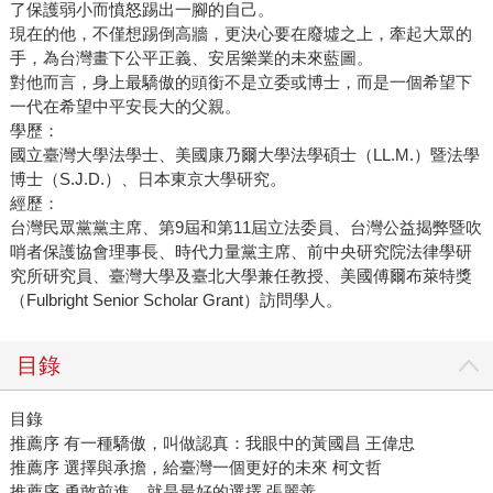
了保護弱小而憤怒踢出一腳的自己。
現在的他，不僅想踢倒高牆，更決心要在廢墟之上，牽起大眾的
手，為台灣畫下公平正義、安居樂業的未來藍圖。
對他而言，身上最驕傲的頭銜不是立委或博士，而是一個希望下
一代在希望中平安長大的父親。
學歷：
國立臺灣大學法學士、美國康乃爾大學法學碩士（LL.M.）暨法學
博士（S.J.D.）、日本東京大學研究。
經歷：
台灣民眾黨黨主席、第9屆和第11屆立法委員、台灣公益揭弊暨吹
哨者保護協會理事長、時代力量黨主席、前中央研究院法律學研
究所研究員、臺灣大學及臺北大學兼任教授、美國傅爾布萊特獎
（Fulbright Senior Scholar Grant）訪問學人。
目錄
目錄
推薦序 有一種驕傲，叫做認真：我眼中的黃國昌 王偉忠
推薦序 選擇與承擔，給臺灣一個更好的未來 柯文哲
推薦序 勇敢前進，就是最好的選擇 張麗善