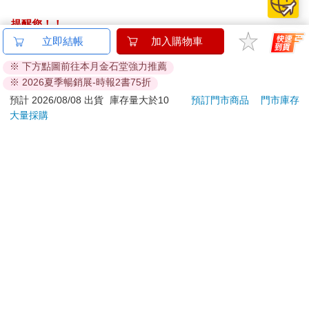
提醒您！！
金石堂及銀行均不會請您操作ATM! 如接獲電話要求您前往
立即結帳
加入購物車
ATM提款機，請不要聽從指示，以免受騙上當！
※ 下方點圖前往本月金石堂強力推薦
※ 2026夏季暢銷展-時報2書75折
退換貨須知：
預計 2026/08/08 出貨
庫存量大於10
預訂門市商品
門市庫存
**提醒您，鑑賞期不等於試用期，退回商品須為全新狀態**
大量採購
依據「消費者保護法」第19條及行政院消費者保護處公告之
「通訊交易解除權合理例外情事適用準則」，以下商品購買
後，除商品本身有瑕疵外，將不提供7天的猶豫期：
易於腐敗、保存期限較短或解約時即將逾期。（如：生
鮮食品）
依消費者要求所為之客製化給付。（客製化商品）
報紙、期刊或雜誌。（含MOOK、外文雜誌）
經消費者拆封之影音商品或電腦軟體。
非以有形媒介提供之數位內容或一經提供即為完成之線
上服務，經消費者事先同意始提供。（如：電子書、電
子雜誌、下載版軟體、虛擬商品…等）
已拆封之個人衛生用品。（如：內衣褲、刮鬍刀、除毛