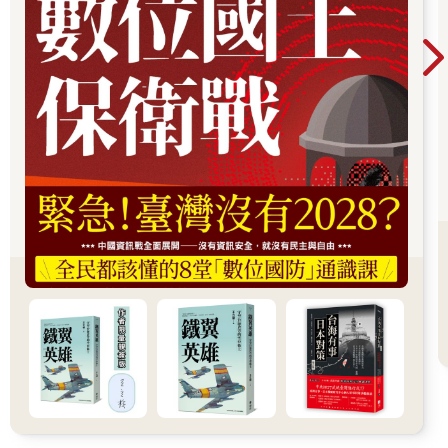
門聲響起。
赤腳翻牆的「黑帶」班長
在那個巨大的變故發生之前，我的童年其實並非全無煩惱。
但我唯二的煩惱，現在想起來都帶著一種甜味：一個是因為經常
偷跑出去玩、回家被父母毒打；另一個則是從小就罹患的嚴重氣
喘，有時嚴重到晚上根本無法入睡，天一亮媽媽就得揹著我去醫
院。
為了改善我的氣喘，爸媽在我三年級時送我去學跆拳道。這項決
定不僅改善了我的體質，更意外點滿了我的「戰鬥技能」。
那時的我，幾乎每次月考都是全班第一名，但我其實不喜歡跟所
謂的「好學生」混在一起。我覺得他們太計較分數，太難相處。
我的死黨們，全是考試名次倒數的同學。跟他們在一起，我感到
輕鬆自在、無拘無束。
我們玩得瘋狂，為了怕媽媽聽到我偷跑出門的聲音，我不敢開正
門，而是將鞋子提在手上、赤腳翻過自家的圍牆溜出去。當然，
回家時我也早就做好了被狠狠修理的心理準備，但即使如此，我