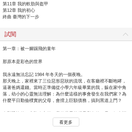
第11章 我的軟肋與盔甲
第12章 我的初心
終曲 臺灣的下一步
試閱
第一章：被一腳踢飛的童年
那原本是彩色的世界
我永遠無法忘記 1984 年冬天的一個夜晚。
那天晚上，家裡來了三位惡形惡狀的流氓，在客廳裡不斷咆哮，
逼著爸媽還錢。當時正準備從小學六年級畢業的我，躲在家中角
落，幼小的心靈無法理解：為什麼這樣的事會發生在我們家？為
什麼平日勤儉樸實的父母，會揹上巨額債務，搞到黑道上門？
在那恐怖的一夜降臨之前，我的世界曾經是彩色的，是一個幸福
的小康家庭。
看更多