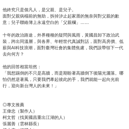
他終究只是個凡人，是父親、是兒子。
面對父親病榻前的無助，拆掉汐止起家厝的無奈與對父親的歉
意；兒子聯絡簿上永遠空白的「父親欄」……
十年的政治路途，外界種種的疑問與風雨，黃國昌卸下政治武
裝，跨出同溫層，與各界、年輕世代真誠對話，面對高房價、低
薪與AI科技浪潮，面對臺灣社會的集體焦慮，我們該帶領下一代
去向何方？
他的回答相當坦然：
「我想踢倒的不只是高牆，而是期盼著高牆倒下後陽光灑落。哪
怕仍然逆著風，只要我們牽起彼此的手，我們就能一起向光前
行，迎向新台灣人的未來！」
◎專文推薦
王偉忠（製作人）
柯文哲（找黃國昌重出江湖的人）
張麗善（雲林縣長）