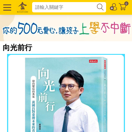
0
向光前行