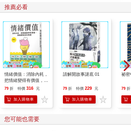
依然樂此不疲。那時我非常羨慕我的死黨們，他們從來不會因為
推薦必看
「出去玩」而挨揍，只有在發成績單那天會被打，而我卻是為了
玩耍天天在冒險。
從小學一年級一路當班長到畢業的我就是個孩子王，在班上有兩
個任務：對內，協助老師維持秩序；對外，就是當班上同學被欺
負時，揪齊兄弟去討回公道。隨著跆拳道練到了黑帶，我在「執
行任務」時更是如虎添翼。代價就是，媽媽經常得來學校向被我
揍的同學家長道歉，然後把我拖回家再打一頓。
那時的大豐國小旁還是一片稻田，我家出去也就是一片田（現在
情緒價值：消除內耗，
請解開故事謎底 01
祕密
的二十張路靠近中正路一帶）。日子雖然偶有皮肉痛，但心靈是
把情緒變得有價值，跟
富足的。假日姊姊練鋼琴，爸爸帶我們回汐止老家探親，一切看
誰都能自在相處
似穩固而美好。
316
229
79
折
特價
元
79
折
特價
元
79
折
加入購物車
加入購物車
您可能也需要