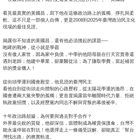
看見最真實的黃國昌，寫下他在這條政治路上的孤獨、掙扎與柔
軟。這不只是一部個人自傳，更是2008到2025年臺灣政治民主化
現場的最佳見證。
揭露你不知道的黃國昌，還有他必須擔起的課題──
咆哮的戰神，從小就是學霸
沒有傲人家世，因為家中負債，中學的他陪母親在行天宮賣香還
遇到老師；他建中畢業，卻棄醫從法；為了賺取學費，當起補習
班的獎金獵人！
從街頭學運到國會殿堂，他見證的臺灣民主
看他自剖從街頭走向體制的心路歷程，從太陽花學運的激昂，在
國會遭兩大黨夾擊的孤獨；更首度揭露當年離開時代力量、拒絕
執政黨招攬，以及經歷黨內同志不解與背叛的幕後祕辛。
十年政治路顛簸，為何要與過去對手合作？
外界最尖銳的質疑，他卻深信，當體制成為權貴保護傘，台灣不
能永遠停留在對抗！他選擇走上一條備受誤解、卻能真正「幫台
灣找出路」的務實軌道。