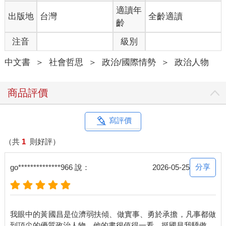
適讀年
出版地
台灣
全齡適讀
牆的那一邊是學校，這一邊是樂園
齡
注音
級別
那時候，父親的薪水足以支撐全家，我們在新店買了一棟有後
院、可以種樹的大房子。
中文書
＞
社會哲思
＞
政治/國際情勢
＞
政治人物
那房子真的很大，距離我就讀的新店大豐國小，僅僅只有一道牆
的距離。那是我童年最得意的捷徑--上課時爬牆過去，放學再爬牆
商品評價
回來，方便至極。
小學時期的我，過得超級快樂。習慣早起的我，總是陪爸爸吃完
寫評價
早餐，六點多就翻牆到了學校。絕大多數的時間，我都在玩。從
彈珠、尪仔標（紅仔標）、烤地瓜、看漫畫、抓青蛙，一路玩到
（共
1
則好評）
游泳、躲避球、籃球、棒球。對那時的我來說，功課是在學校就
能順手解決的小事，考試則是月考前兩天才需要面對的問題。
分享
go**************966 說：
2026-05-25
家裡永遠有媽媽煮好熱騰騰的飯菜，那是身為家庭主婦的她，給
予我們最安穩的守護。她在閒暇時還去學裁縫、學插花，把家裡
打理得井井有條。每天玩累了回家，就是吃飯、睡覺，天塌下來
我眼中的黃國昌是位濟弱扶傾、做實事、勇於承擔，凡事都做
都有爸媽頂著。