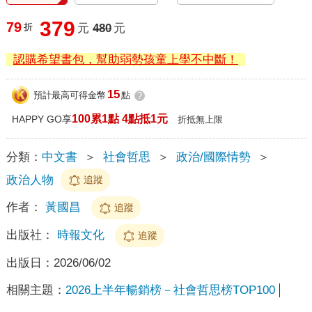
379
79
折
元
480
元
認購希望書包，幫助弱勢孩童上學不中斷！
15
預計最高可得金幣
點
?
100累1點 4點抵1元
HAPPY GO享
折抵無上限
分類：
中文書
＞
社會哲思
＞
政治/國際情勢
＞
政治人物
追蹤
作者：
黃國昌
追蹤
出版社：
時報文化
追蹤
出版日：
2026/06/02
相關主題：
2026上半年暢銷榜－社會哲思榜TOP100