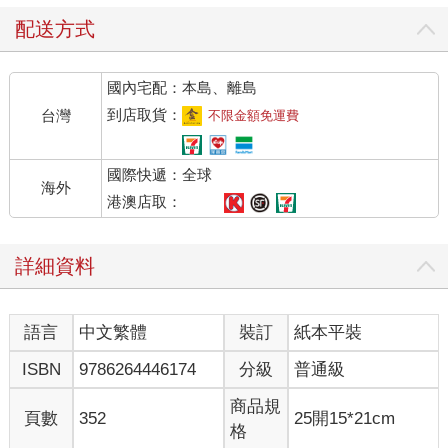
從汐止到新店：家族的流變
配送方式
我們的家族根基在汐止。聽長輩說，我的太祖父在日治時期是一
位備受敬重的「漢文」老師，在地方上頗有聲望，也積累了一些
國內宅配：本島、離島
農地。但命運弄人，從曾祖父、祖父到我父親，都不愛讀書，家
族也從文人轉為務農，日子過得相當清苦。為了養家，父親退伍
到店取貨：
台灣
不限金額免運費
後甚至去當過採礦工人，每天陷在暗無天日的礦坑中，用生命換
取微薄的薪水。
國際快遞：全球
海外
1973 年，也就是我出生的那一年，為了讓三個小孩過上更好的日
港澳店取：
子，父母做了一個重大的決定--舉家搬往新店。
詳細資料
那正是台灣經濟起飛的年代，台灣製造的帳蓬在海外炙手可熱。
父親在新店的一間工廠學習染布技術，隨著老闆賺錢擴廠、搬遷
到三芝，父親也憑著苦幹實幹，從學徒一路爬升到染布部主任。
語言
中文繁體
裝訂
紙本平裝
從我有記憶以來，只有小學畢業的父親，總是清晨六點就起床，
ISBN
9786264446174
分級
普通級
吃完母親準備的早餐後，便出門前往遠在三芝的工廠。他用自己
的勞力，還有原本健康的肺，在充滿有機溶劑的環境中吸著毒
商品規
頁數
352
25開15*21cm
氣、從事染布工作。而國中沒畢業的母親則專心操持家務。他們
格
共同撐起了一個溫暖平靜的家。