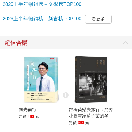
2026上半年暢銷榜－文學榜TOP100
2026上半年暢銷榜－新書榜TOP100
看更多
超值合購
向光前行
跟著茵樂去旅行：跨界
小提琴家蘇子茵的琴旅
定價
480
元
協奏曲，用文字記錄心
定價
390
元
的視界