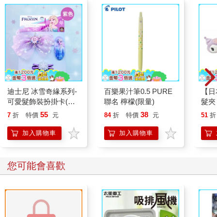
迪士尼 冰雪奇緣系列-
百樂果汁筆0.5 PURE
【日
可愛髮飾裝扮掛卡(紫
聯名 檸檬(限量)
髮夾
色)
夾 
55
38
7
折
特價
元
84
折
特價
元
51
折
Kit
加入購物車
加入購物車
您可能會喜歡