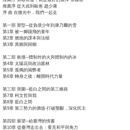
推薦序 從大叔到歐爸 趙少康
序 曲 在微光中，我們一起走
第一部 塑型─從負債少年到康乃爾的雪
第1章 被一腳踢飛的童年
第2章 燃燒的課本與法槌
第3章 異鄉與歸鄉
第二部 衝撞─體制外的火與體制內的冰
第4章 太陽花與政治叢林
第5章 孤獨的揭弊者
第6章 轉身之後：離開時代力量
第三部 突圍─藍白之間的第三條路
第7章 柯文哲與我
第8章 藍白之間
第9章 第三勢力的價值-打破壟斷，深化民主
第四部 展望─給臺灣的情書
第10章 從臺灣走出去：看見和平與角力