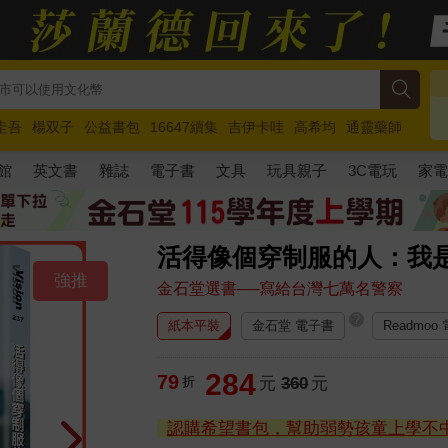
圭吾
楊双子
公益書包
16647續集
吉伊卡哇
高希均
通靈藥師
路邊攤新作
馬斯克
玩具總動員5
超慢跑
館
英文書
雜誌
電子書
文具
玩具親子
3C電玩
家
活得像個穿制服的人：我
強推
金石堂選書──寫給台灣七萬名警察
?
紙本平裝
金石堂 電子書
Readmoo
284
79
折
元
360
元
認購希望書包，幫助弱勢孩童上學不