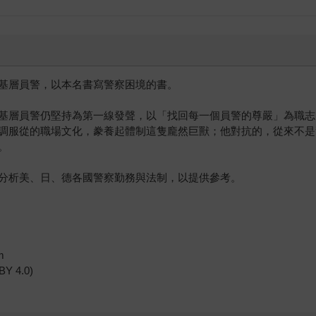
基層員警，以本名書寫警察困境的書。
基層員警仍堅持為第一線發聲，以「找回每一個員警的尊嚴」為職志
調服從的職場文化，豢養起體制這隻龐然巨獸；他對抗的，從來不是
。
分析美、日、德各國警察勤務與法制，以提供參考。
m
 BY 4.0)