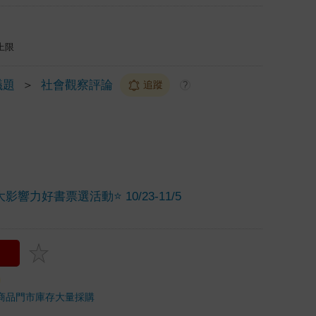
上限
議題
＞
社會觀察評論
追蹤
?
大影響力好書票選活動⭐ 10/23-11/5
商品
門市庫存
大量採購