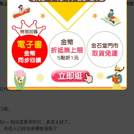
加上強調服從的職場文化，豢養起體制這隻龐然巨獸，王惀宇期待從
。
它代表的是──
口氣。
刻──我沒需要用到它，真是太好了。
，有些人已經沒有機會退勤了。