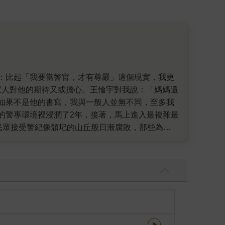
家人對他的期待又或擔心。王惀宇對我說：「媽媽還
 如果不是他的書寫，我與一般人並無不同，至多我
的警專環境裡浸潤了2年，接著，馬上進入最複雜最
民眾接受警紀像頹圮的山丘般日漸腐敗，那些為追
命財產是受警察所保護，若在我們的日常生活裡，警
我們一般民眾是否也在無形中推了一把？例如我們
員警疲於奔命；而當員警無權處理，我們再次對警察
從的警界，豈容任何一個人寫出最根本與內在的弊
般民眾也不該逃避的課題。因為若所有人都覺得警界
問題在哪裡，一如為本書書寫推薦序的前檢察官吳