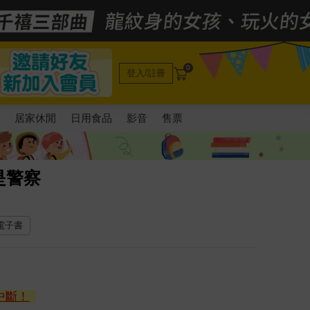
0
登入/註冊
電
居家休閒
日用食品
影音
售票
是警察
 電子書
中斷！