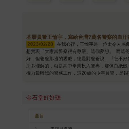
基層員警王惀宇，寫給台灣7萬名警察的血汗
2023/02/20
在我心裡，王惀宇是一位太令人感佩的警察，他在《活得像個穿制服的人──我是警察》新書裡寫著：比起「我要當警官，才有尊嚴」這個現實，我更
想實現「大家當警察很有尊嚴」這個夢想。 而這
好，但爸爸那邊的親戚，總是對爸爸說：『怎不好
所多理解的，就是高中畢業投入警專，那像白紙般
權力最暗黑的警務工作，這20歲的少年員警，是
求績效不擇手段，抖顫走在法律鋼索上…… 但你
察是我們無法忽視的存在，是否我們都該對警察有
是否將一一○當許願機，所有的問題只要打給一一
金石堂好好聽
失望，加深彼此的不信任與重重裂痕。 但這是一
病？基層員警王惀宇是冒著從此無法再升遷、成為
曲目
沉痾深且暗，因為所有原本具理想性的警員一旦成
忻穎所寫：「至少，人們必須看到問題。」 謝謝
1
書店員導讀