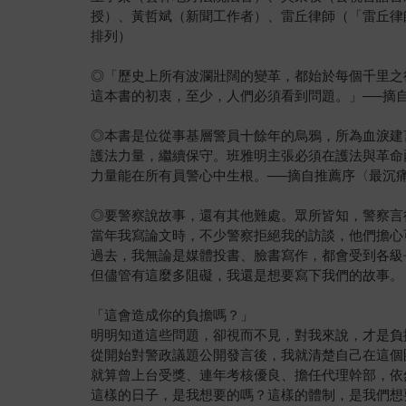
授）、黃哲斌（新聞工作者）、雷丘律師（「雷丘律
排列）
◎「歷史上所有波瀾壯闊的變革，都始於每個千里之
這本書的初衷，至少，人們必須看到問題。」──摘
◎本書是位從事基層警員十餘年的烏鴉，所為血淚建
護法力量，繼續保守。班雅明主張必須在護法與革命
力量能在所有員警心中生根。──摘自推薦序〈最沉
◎要警察說故事，還有其他難處。眾所皆知，警察言
當年我寫論文時，不少警察拒絕我的訪談，他們擔心
過去，我無論是媒體投書、臉書寫作，都會受到各級
但儘管有這麼多阻礙，我還是想要寫下我們的故事。
「這會造成你的負擔嗎？」
明明知道這些問題，卻視而不見，對我來說，才是負
從開始對警政議題公開發言後，我就清楚自己在這個
就算曾上台受獎、連年考核優良、擔任代理幹部，依
這樣的日子，是我想要的嗎？這樣的體制，是我們想