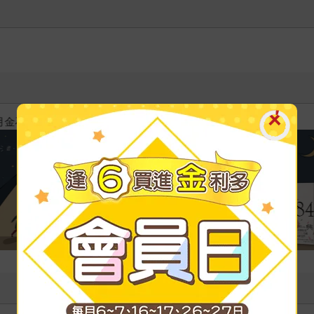
飢餓遊戲前傳贈早優券