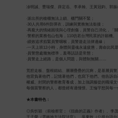
凃明誠、曹瑞傑、薛定岳、李承翰、王黃冠鈞、郭振
‧派出所的槍櫃無法上鎖、櫃門關不緊；
‧30人共用6件防彈衣，訓練與實務無法銜接；
‧再龐大的情緒困境與心理創傷，員警自己消化，「
‧警察的業務包山包海，110彷若台灣民眾的許願機。
‧績效追求掐緊員警咽喉，員警遊走法律邊緣；
‧一天上班12小時，身體與靈魂永遠疲憊，壽命比民眾
‧員警懲處幾無標準，羞辱話語是常態；
‧員警走上絕路，是個人問題，與體制無關……
荒腔走板、盤根錯結、層層疊疊的沉痾，是基層員警
他背負著他們，記憶著他們，也寫下他們。他告訴自
權威、封閉的警察教育養成，加上強調服從的職場文
每個當警察的人，都曾經有過憧憬。王惀宇想與每一
★本書特色：
◎吳忻穎 （前檢察官；《扭曲的正義》作者）、李
王子榮（雲林地方法院法官）、吳東牧（公視台語台