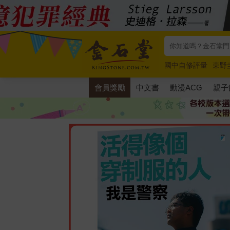
國中自修評量
東野
唯紅花綻放
奧德賽
會員獎勵
中文書
動漫ACG
親子