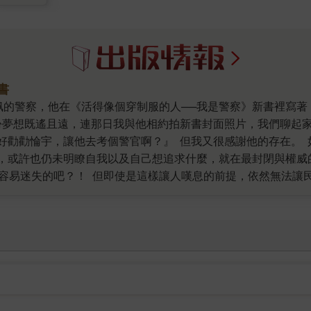
書
份夢想既遙且遠，連那日我與他相約拍新書封面照片，我們聊起
好勸勸惀宇，讓他去考個警官啊？』 但我又很感謝他的存在。
，或許也仍未明瞭自我以及自己想追求什麼，就在最封閉與權威
很容易迷失的吧？！ 但即使是這樣讓人嘆息的前提，依然無法讓
知曉台灣有多少名警察嗎？有近七萬名。若我們仍期待我們的生
更深刻的了解？了解他們的難處、困境，甚或沉淪的原因，甚至
○，就期待能獲得解決。但那些多數不屬於警察的勤務，只能讓
本在艱困與險峻中所寫下的書。因為極其封閉、權威，又強調服
黑名單……的風險，述說著這一些除了台灣7萬名員警，我們一
為高層，都快速被體制所收編，那麼，是不是就該有人清楚說明
王惀宇，如此勇敢地讓我們看見警界問題。