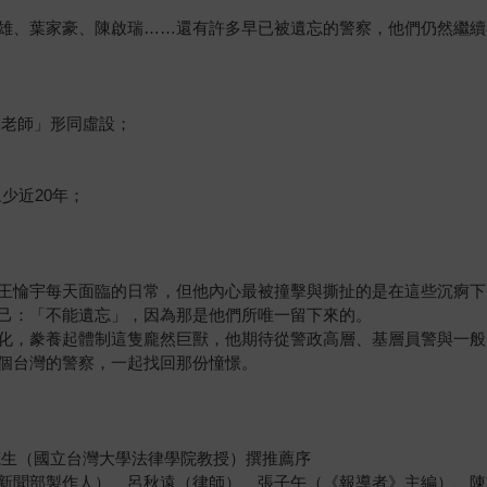
雄、葉家豪、陳啟瑞……還有許多早已被遺忘的警察，他們仍然繼續
關老師」形同虛設；
少近20年；
王惀宇每天面臨的日常，但他內心最被撞擊與撕扯的是在這些沉痾下
己：「不能遺忘」，因為那是他們所唯一留下來的。
化，豢養起體制這隻龐然巨獸，他期待從警政高層、基層員警與一般
個台灣的警察，一起找回那份憧憬。
茂生（國立台灣大學法律學院教授）撰推薦序
新聞部製作人）、呂秋遠（律師）、張子午（《報導者》主編）、陳