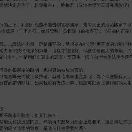
師就決定是你了」粉專版主）、劉梅君（政治大學勞工研究所教授）
行的足下。我們到底能不能告別警察國家，走向真正的法治國家？取
自推薦序〈千里之行，始於覺醒〉吳忻穎（前檢察官；《扭曲的正義
言……護法的力量一定是保守的，當想要在外頭利用革命的力量推翻
兩力量間找出純淨的力量，這樣才能維持、保護住每個人的尊嚴。而
痛的指控，也是用鮮血寫出的悲哀〉李茂生（國立台灣大學法律學院
行受到很嚴格的限制，也很容易被放大言論。
可能會曝光而被上級找碴。就連這本書也是如此，為了保護關係人，
長官的密切關注。如果我沒有做這些事，應該可以過上更輕鬆的人生
擔。
圈子將永不翻身，但又如何？
然無法解決這些問題。無論再怎麼努力配合上級要求，還是無法幫助
要的嗎？這樣的警察，是這個社會需要的嗎？