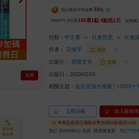
10
預計最高可得金幣
點
?
100累1點 4點抵1元
HAPPY GO享
折抵無
分類：
中文書
＞
社會哲思
＞
社會
作者：
王惀宇
追蹤
?
出版社：
寶瓶文化
追蹤
?
出版日：
2023/02/03
加購
相關主題：
金石堂強力推薦
⭐2023十
立即結帳
加入購物車
※ 本商品會員日滿額金幣加碼回饋最高15倍
寫評價
預計 2026/08/11 出貨
購買後進貨
預訂門市
賺金幣