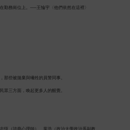
在勤務崗位上。──王惀宇〈他們依然在這裡〉
，那些被拋棄與犧牲的員警同事。
民眾三方面，喚起更多人的醒覺。
志恆（諮商心理師）、葉浩（政治大學政治系副教