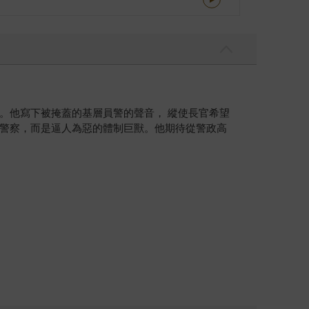
。他寫下被掩蓋的基層員警的聲音， 縱使長官希望
警察，而是逼人為惡的體制巨獸。他期待從警政高