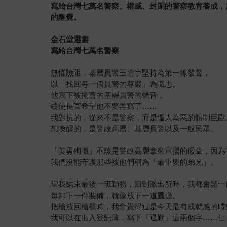
寫給台灣七萬名警察。權威、封閉的警察教育養成，
的醒覺。
金石堂選書
寫給台灣七萬名警察
無懼險阻，基層員警王惀宇堅持為第一線發聲，
以「找回每一個員警的尊嚴」為職志。
他寫下被掩蓋的基層員警的聲音，
縱使長官希望他不要再寫了……
我對抗的，從來不是警察，而是逼人為惡的體制巨獸
想喚醒的，是警政高層、基層員警以及一般民眾。
「英勇殉職」不該是警政高層拿來宣揚的徽章，因為
我們沒能守護那些被他們稱為「最重要的弟兄」。
當我結束最後一班勤務，回到派出所時，我都會鬆一
每卸下一件裝備，就像放下一道重擔。
把槍放回槍櫃時，我會覺得這是今天最有成就感的時
我可以在出入登記薄，寫下「退勤」這兩個字……但