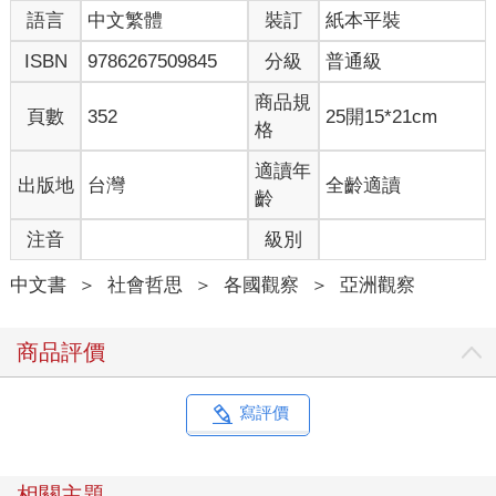
語言
中文繁體
裝訂
紙本平裝
東協（ASEAN）十國當中，我親眼見證中國的經濟和政治影響力
迅速擴大，無論是主導當地的巨型土地開發計劃，還是出口至各
ISBN
9786267509845
分級
普通級
國的高鐵建設。這些外部觀察的經驗，後來都在我剖析中國新移
民現象時發揮作用。
商品規
頁數
352
25開15*21cm
格
我首次留意到在日中國人社群，是在二○一八年。定居東京後，我
逐漸將目光投向坐落在埼玉縣南部的「新西川口唐人街」，並頻
適讀年
出版地
台灣
全齡適讀
繁前往採訪。在名為」芝園團地「的巨大住宅社區中，中國居民
齡
比例已達約百分之五十。有些家庭是從原本新華僑聚居的高田馬
注音
級別
場和池袋遷來，也有如科技業工程師等新一代中國移民直接流
入。一家又一家「道地中餐館」在周邊街區湧現。在我目睹日中
中文書
＞
社會哲思
＞
各國觀察
＞
亞洲觀察
居民藉著自治會等組織的力量，努力想化解同住一地所引發的摩
擦衝突，我也深切感受到日本政府在移民政策上的缺席。如今回
想，那或許可說是揭開《潤日》序章的起點。
商品評價
接著在二○二二年十一月新冠疫情之下，數百名在日中國人因「白
紙運動」聚集在JR新宿站南口，我察覺到某種新變化正在發生。
寫評價
當晚活動結束，我與《東洋經濟》編輯西村豪太先生移動到附近
的台灣餐館聚會，西村先生提出「今後在中國境外的中國人，將
會是理解中國的重要資訊來源」的觀點。我深以為然，並開始追
相關主題