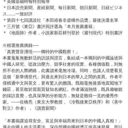
＊英國金融時報特別報導
＊日本読売新聞、産経新聞、毎日新聞、朝日新聞、日経ビジネ
ス……一致好評
＊第四十七回講談社「本田靖春非虛構作品獎」最後決選名單
＊三月號《東亞》書評與評選為「本月推薦書籍」
＊《地面師》作者，小說家新莊耕刊登於《週刊現代》特別書評
※精選推薦摘錄──
「真實聲音湧現——獨特的中國觀察！」
本書蒐集無數鮮活的訪談與證言，集結成一本獨到的中國論述與
中國人研究。從政治壓力、競爭社會的現實、各種價值觀，到無
所不在的人際網絡，此書讀來毫無冷場。同時，也讓人清楚看見
這個「新華僑世代」與過去來到日本的華人之間的差異。作者不
僅精通中文與英文，更有驚人的膽識。既能毫無後盾地直闖地下
錢莊，甚至敢於當面質疑知名網紅。作者滿溢熱情，既具備敏銳
的採訪直覺，也具深厚的分析能力，無疑是難得一見的優秀作
家。——佐橋亮（東京大學教授，《冷戰後東亞秩序》和《美中
對立》作者），《讀賣新聞》
「本書揭露追尋安全、富足與幸福而來到日本的中國人真相！」
過去中國人的主流看法，深信母國中國經濟正值高速發展，所以