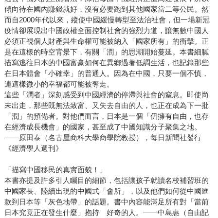
傾向待在國內賺錢就好，沒有必要跑到其他國家當二等公民。然
而自2000年代以來，縱使中國緩慢轉型至法治社會，但一場新冠
疫情卻展現出中國政權全面控制社會的強烈力道，讓無數中國人
必須正視個人財產與生命權可能被納入「國家所有」的衝擊。正
是在這樣的時空背景下，有關「潤」的思潮開始蔓延。本書細膩
描寫逃往日本的中國富豪如何在異鄉過著低調生活，也記錄那些
在日本體會「小確幸」的普通人。因為在中國，只要一個不慎，
連這樣微小的幸福都可能被奪走。
這些「潤者」深刻感受到中國經濟的停滯與社會的窒息。即使尚
未出走，那些既無法致富、又失去自由的人，也正在成為下一批
「潤」的預備者。對他們而言，日本是一個「仍擁有自由，也存
在經濟成長機會」的國家，甚至成了中國知識分子聚集之地。
——原田泰（名古屋商科大學商學院教授），每日新聞社發行
《經濟學人週刊》
「描寫中國移民的真實面貌！」
本書亦提及許多引人矚目的細節，包括讓孩子就讀名校補習班的
中國家長、陸續出現的中國式「會所」，以及他們如何從中國匯
款到日本等「灰色地帶」的話題。書中內容能滿足所有對「當前
日本究竟正在發生什麼」抱持 好奇的人。——中島惠（自由記