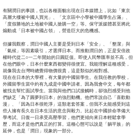
有關潤日的事蹟，也以各種面貌出現在日本媒體上，比如「東京
高層大樓被中國人買光」、「文京區中小學被中國學生占滿」、
「度假勝地的土地被中國人搶購一空」等。保守派媒體甚至將此
煽動成「日本被中國占領」，營造巨大的危機感。
但據我觀察，潤日中國人主要是受到日本「安全」、「整潔」與
「氣候」等因素吸引，才選擇日本。而推動潤日的，正是安倍政
權時代從二○一二年開始的日圓貶值。即使人民幣匯率並不高，但
在他們眼中，日本什麼東西都變得很便宜。我能理解這種感受，
就像我去台灣時總覺得物價很貴，這是類似的相對感。
現在在日本的大學裡，有大量的中國留學生。在我任教的學校，
外國留學生當中約有九成是中國申請者。因為我會中文，每年都
被找去幫忙面試學生。當我與他們口試接觸時，卻強烈感受到他
們缺乏「為了圓夢到日本」的強烈動機。他們常說自己「喜歡動
漫」、「因為日本很乾淨」這類老套答案，但我不太能感受到這
些人擁有長久在日本生活的意念與毅力。比起在中國拚命準備大
學考試、日復一日承受高壓學習，他們更傾向來日本輕鬆拿學
歷，而這才是他們真正的打算。這種心態可以說是「躺平族」的
延伸，也是「潤日」現象的一部分。