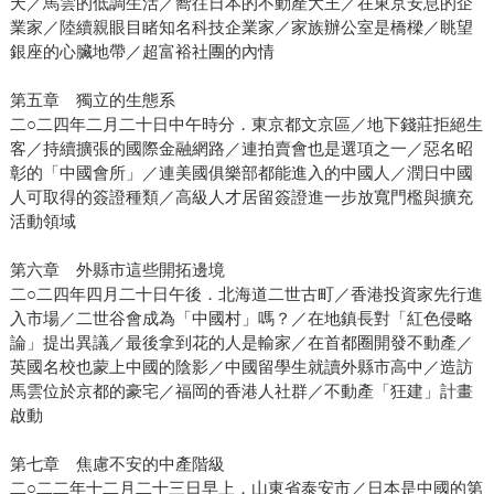
天／馬雲的低調生活／嚮往日本的不動產大王／在東京安息的企
業家／陸續親眼目睹知名科技企業家／家族辦公室是橋樑／眺望
銀座的心臟地帶／超富裕社團的內情
第五章 獨立的生態系
二○二四年二月二十日中午時分．東京都文京區／地下錢莊拒絕生
客／持續擴張的國際金融網路／連拍賣會也是選項之一／惡名昭
彰的「中國會所」／連美國俱樂部都能進入的中國人／潤日中國
人可取得的簽證種類／高級人才居留簽證進一步放寬門檻與擴充
活動領域
第六章 外縣市這些開拓邊境
二○二四年四月二十日午後．北海道二世古町／香港投資家先行進
入市場／二世谷會成為「中國村」嗎？／在地鎮長對「紅色侵略
論」提出異議／最後拿到花的人是輸家／在首都圈開發不動產／
英國名校也蒙上中國的陰影／中國留學生就讀外縣市高中／造訪
馬雲位於京都的豪宅／福岡的香港人社群／不動產「狂建」計畫
啟動
第七章 焦慮不安的中產階級
二○二二年十二月二十三日早上．山東省泰安市／日本是中國的第