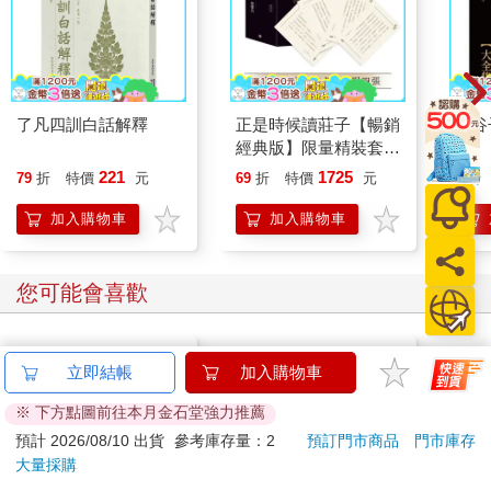
之提高。此後誕生的蔡英文政權和賴清德政權似乎推行的是「去
中國化」。日本社會所發生的情況，或可當作「另一條路徑」。
反之，台灣經歷也能成為日本的借鑑。
近年，「潤日」進一步變成全球議題。海外媒體相繼報導，尤其
了凡四訓白話解釋
正是時候讀莊子【暢銷
鬼谷
《金融時報》於近期更刊出三頁特稿。我也一家接一家接受各國
經典版】限量精裝套書
媒體採訪。在我看來，那些選擇「潤」的中國人，將持續不斷尋
1-3冊，不分售（隨書
221
1725
找更理想的目的地。「潤」，或許能夠成為理解當代中國的新切
79
折
特價
元
69
折
特價
元
9
折
贈送金句書卡，一組四
入點。
張）
加入購物車
加入購物車
我期待能夠藉由這本書，激揚起具建設性的理性討論，期許這些
討論能復返擴展至海洋彼岸，幫助人們更深入認識中國新移民的
您可能會喜歡
生態。
二○二五年十月於東京初秋-
----------
【內文試閱】
立即結帳
加入購物車
移居日本的熱潮從何而來
※ 下方點圖前往本月金石堂強力推薦
預計 2026/08/10 出貨
參考庫存量：2
預訂門市商品
門市庫存
明明中日兩國正為了福島核能處理水而爭執不休，為什麼「反
大量採購
日」的中國人會選擇來到日本呢？這不禁讓人產生疑惑。的確，