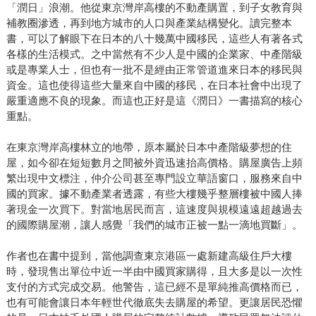
「潤日」浪潮。他從東京灣岸高樓的不動產購置，到子女教育與
補教圈滲透，再到地方城市的人口與產業結構變化。讀完整本
書，可以了解眼下在日本的八十幾萬中國移民，這些人有著各式
各樣的生活模式。之中當然有不少人是中國的企業家、中產階級
或是專業人士，但也有一批不是經由正常管道進來日本的移民與
資金。這也使得這些大量來自中國的移民，在日本社會中出現了
嚴重適應不良的現象。而這也正好是這《潤日》一書描寫的核心
重點。
在東京灣岸高樓林立的地帶，原本屬於日本中產階級夢想的住
屋，如今卻在短短數月之間被外資迅速抬高價格。購屋廣告上頻
繁出現中文標注，仲介公司甚至專門設立華語窗口，服務來自中
國的買家。據不動產業者透露，有些大樓幾乎整層樓被中國人捧
著現金一次買下。對當地居民而言，這速度與規模遠遠超越過去
的國際購屋潮，讓人感覺「我們的城市正被一點一滴地買斷」。
作者也在書中提到，當他調查東京港區一處新建高級住戶大樓
時，發現售出單位中近一半由中國買家購得，且大多是以一次性
支付的方式完成交易。他警告，這已經不是單純推高價格而已，
也有可能會讓日本年輕世代徹底失去購屋的希望。更讓居民恐懼