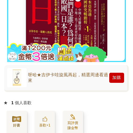
呀哈★吉伊卡哇旋風再起，精選周邊看過
加購
來
★
1
個人喜歡
寫評價
好書
喜歡+1
賺金幣