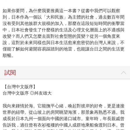
如果你要問，為什麽我要推薦這一本書？從書中我們可以觀察
到，日本作為一個以「大和民族」為主體的社會，過去數百年間
沒有受到其他族群大規模的加入，那麼在這段短短時間的衝擊當
中，日本社會發生了什麼樣的生活及心理文化層面上的不適感與
改變？而人們又怎麼去面對社會型態的質變？從另一個角度來
說，這對於未來同樣也與日本生活愈來愈密切的台灣人來說，不
僅能了解如何避開容易踩踏到的地雷，也能讓台日之間的生活更
順暢。
試閱
【台灣中文版序】
台灣中文版序 ◎舛友雄大
我向來鍾情於海。它能撫平心緒，喚起對彼岸的好奇，更是連接
世界的紐帶。從山坡上的房間眺望海濱，那景象再熟悉不過。我
成長於日本九州一個面向中國的港口城市。童年時，年長親戚曾
告訴我，過往曾有衣衫襤褸的中國人成群地乘船偷渡到日本。曾