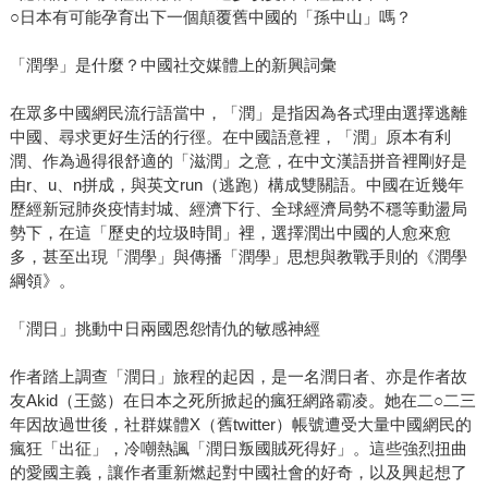
○日本有可能孕育出下一個顛覆舊中國的「孫中山」嗎？
「潤學」是什麼？中國社交媒體上的新興詞彙
在眾多中國網民流行語當中，「潤」是指因為各式理由選擇逃離
中國、尋求更好生活的行徑。在中國語意裡，「潤」原本有利
潤、作為過得很舒適的「滋潤」之意，在中文漢語拼音裡剛好是
由r、u、n拼成，與英文run（逃跑）構成雙關語。中國在近幾年
歷經新冠肺炎疫情封城、經濟下行、全球經濟局勢不穩等動盪局
勢下，在這「歷史的垃圾時間」裡，選擇潤出中國的人愈來愈
多，甚至出現「潤學」與傳播「潤學」思想與教戰手則的《潤學
綱領》。
「潤日」挑動中日兩國恩怨情仇的敏感神經
作者踏上調查「潤日」旅程的起因，是一名潤日者、亦是作者故
友Akid（王懿）在日本之死所掀起的瘋狂網路霸凌。她在二○二三
年因故過世後，社群媒體X（舊twitter）帳號遭受大量中國網民的
瘋狂「出征」，冷嘲熱諷「潤日叛國賊死得好」。這些強烈扭曲
的愛國主義，讓作者重新燃起對中國社會的好奇，以及興起想了