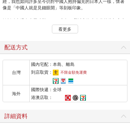
經，我也如同許多至今仍對中國人抱持偏見的日本人一樣，懷著
像是「中國人就是見錢眼開」等刻板印象。
轉折點出現在大學時期。二○○六年，我以交換生身分前往加拿大
留學，結識了我的第一位中國朋友，他的性格格外地親切。以此
看更多
為契機，接下來我走訪了北京奧運前夕的中國。當時的我發現中
國鄉村裡貧困問題依然存在，這讓我親身意識到，大眾媒體描繪
出的常見中國形象，往往只是眾多故事中的一隅。
配送方式
自小我便是新聞愛好者，每天都會從頭到尾、一字不漏地讀完報
國內宅配：本島、離島
紙，還會錄下電視晚間新聞。隨著我對中國的興趣不斷增長，進
入中國媒體工作自然而然成為我的志向。在加州大學聖地亞哥分
到店取貨：
台灣
不限金額免運費
校攻讀碩士期間，我主修中國政治與經濟，扎實的學術訓練讓我
得以在二○一○年，也就是日中經濟規模逆轉的那一年，進入中國
國際快遞：全球
媒體《財新》國際新聞部工作。《財新》以挑戰官方敘事的調查
海外
報導聞名，這段經歷不僅鍛煉我的中文寫作能力，也讓我能夠從
港澳店取：
中國內部研析這個大國的真實運作情形。那時候的中國，事物確
實日新月異地變化，整體而言似乎正朝好的方向發展。
詳細資料
在北京工作四年後，由於渴望改變觀察視角，於是我在二○一四年
前往充滿活力的東南亞，在新加坡國立大學擔任研究員。穿梭在