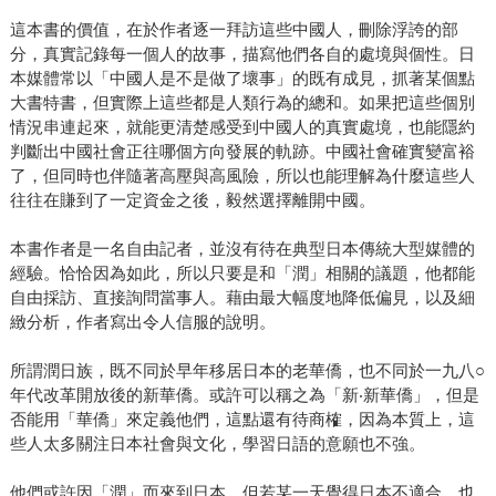
這本書的價值，在於作者逐一拜訪這些中國人，刪除浮誇的部
分，真實記錄每一個人的故事，描寫他們各自的處境與個性。日
本媒體常以「中國人是不是做了壞事」的既有成見，抓著某個點
大書特書，但實際上這些都是人類行為的總和。如果把這些個別
情況串連起來，就能更清楚感受到中國人的真實處境，也能隱約
判斷出中國社會正往哪個方向發展的軌跡。中國社會確實變富裕
了，但同時也伴隨著高壓與高風險，所以也能理解為什麼這些人
往往在賺到了一定資金之後，毅然選擇離開中國。
本書作者是一名自由記者，並沒有待在典型日本傳統大型媒體的
經驗。恰恰因為如此，所以只要是和「潤」相關的議題，他都能
自由採訪、直接詢問當事人。藉由最大幅度地降低偏見，以及細
緻分析，作者寫出令人信服的說明。
所謂潤日族，既不同於早年移居日本的老華僑，也不同於一九八○
年代改革開放後的新華僑。或許可以稱之為「新‧新華僑」，但是
否能用「華僑」來定義他們，這點還有待商榷，因為本質上，這
些人太多關注日本社會與文化，學習日語的意願也不強。
他們或許因「潤」而來到日本，但若某一天覺得日本不適合，也