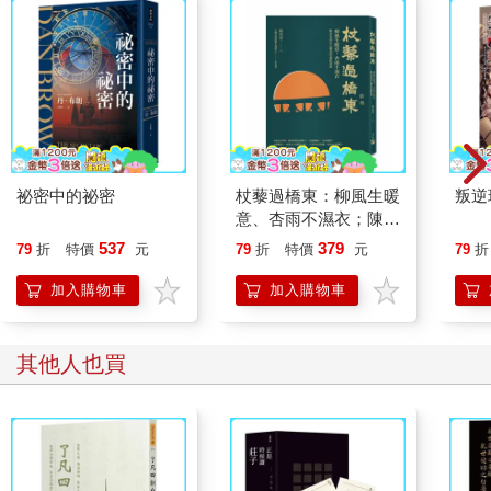
心。人們開始注意到，日本是否也正在重演世界各國極右翼政治
崛起，迎向諸如「讓美國再度偉大」（MAGA）、英國改革黨
（Reform UK）、法國國家陣線（RN）以及德國另類選擇黨
（AfD）的時刻。最近，明確表示「反移民」且呼籲《間諜防止
法》立法的高市早苗當選自民黨黨魁。而目前，本書內文提及、
被稱為『門票錢』的「經營、管理簽證」，其資金門檻也已從五
百萬日圓提高到三千萬日圓。另一方面，地方政府也開始著手於
限制豪華超高樓大廈的投資。
祕密中的祕密
杖藜過橋東：柳風生暖
叛逆
意、杏雨不濕衣；陳亮
根據今年六月底日本政府統計，居住在日本的中國人首度突破九
恭談以心轉境的適齡漫
537
379
79
折
特價
元
79
折
特價
元
79
折
十萬人大關，預測在二○二六年有機會超越一百萬人。日本社會對
想
中國人的觀感日趨嚴苛，不過尚未演變成如美國那樣公開仇恨的
加入購物車
加入購物車
地步。展望未來，日本需要基於統計資料，從長期和戰略視角冷
靜討論「接納移民」的議題。我在最新採訪中了解到，其實在包
括房地產、金融與零售業等多項產業中，日本大企業正將「潤進
其他人也買
來的錢」視為彌補日本人消費疲軟的新需求來源。
從中國人「潤」的角度來看，台灣與日本或許正走上不同的道
路。二○一四年立法院爆發太陽花學運之際，我剛好在台北採訪。
隨著習近平政權威權化，收緊對香港的控制，台灣社會的警覺隨