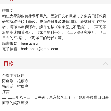
許郁文
輔仁大學影像傳播學系畢業。因對日文有興趣，於東吳日語教育
研究所取得碩士學位。曾擔任日商多媒體編輯、雜誌日文採訪記
者，現職為專職譯者。譯作包括《東京歷史不思議》、《至死不
渝的高速閱讀法》、《家事的科學》、《三明治研究室》、《三
日間的幸福》、《海賊王的時代》等。
臉書帳號：baristahsu
電子信箱：baristahsu@gmail.com
目錄
台灣中文版序
野島剛 推薦序
福澤喬 推薦序
序言
二○二三年八月三十日午後．東京都八王子市／她死去後排山倒海
而來的網路霸凌