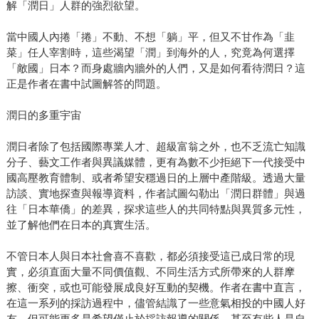
解「潤日」人群的強烈欲望。
當中國人內捲「捲」不動、不想「躺」平，但又不甘作為「韭
菜」任人宰割時，這些渴望「潤」到海外的人，究竟為何選擇
「敵國」日本？而身處牆內牆外的人們，又是如何看待潤日？這
正是作者在書中試圖解答的問題。
潤日的多重宇宙
潤日者除了包括國際專業人才、超級富翁之外，也不乏流亡知識
分子、藝文工作者與異議媒體，更有為數不少拒絕下一代接受中
國高壓教育體制、或者希望安穩過日的上層中產階級。透過大量
訪談、實地探查與報導資料，作者試圖勾勒出「潤日群體」與過
往「日本華僑」的差異，探求這些人的共同特點與異質多元性，
並了解他們在日本的真實生活。
不管日本人與日本社會喜不喜歡，都必須接受這已成日常的現
實，必須直面大量不同價值觀、不同生活方式所帶來的人群摩
擦、衝突，或也可能發展成良好互動的契機。作者在書中直言，
在這一系列的採訪過程中，儘管結識了一些意氣相投的中國人好
友，但可能更多是希望僅止於採訪報導的關係，甚至有些人是自