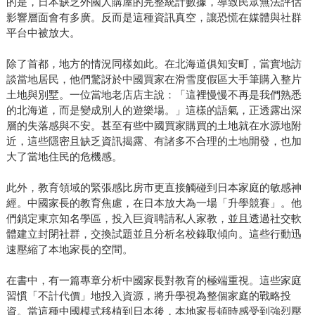
的是，日本缺乏外國人購屋的完整統計數據，導致民眾無法評估
影響層面會有多廣。反而是這種資訊真空，讓恐慌在媒體與社群
平台中被放大。
除了首都，地方的情況同樣如此。在北海道俱知安町，當實地訪
談當地居民，他們驚訝於中國買家在滑雪度假區大手筆購入整片
土地與別墅。一位當地老店店主說：「這裡慢慢不再是我們熟悉
的北海道，而是變成別人的遊樂場。」這樣的語氣，正透露出深
層的失落感與不安。甚至有些中國買家購買的土地就在水源地附
近，這些隱密且缺乏資訊揭露、有諸多不合理的土地開發，也加
大了當地住民的危機感。
此外，教育領域的緊張感比房市更直接觸碰到日本家庭的敏感神
經。中國家長的教育焦慮，在日本放大為一場「升學競賽」。他
們鎖定東京知名學區，投入巨資聘請私人家教，並且透過社交軟
體建立封閉社群，交換試題並且分析名校錄取傾向。這些行動迅
速壓縮了本地家長的空間。
在書中，有一篇專章分析中國家長對教育的極端重視。這些家庭
習慣「不計代價」地投入資源，將升學視為整個家庭的戰略投
資。當這種中國模式移植到日本後，本地家長頓時感受到強烈壓