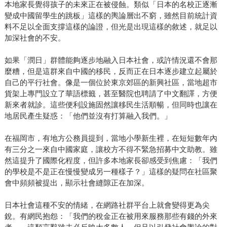
本地家長覺得孩子的未來正在被侵蝕。類似「日本的名校正逐漸
變成中國留學生的跳板」這樣的輿論層出不窮，雖然目前統計資
料不足以全面支撐這樣的論證，但光是出現這樣的敘述，就足以
加深社會的不安。
如果「潤日」群體能夠逐步地融入日本社會，或許情況還不會那
麼糟，但是這群來自中國的移民，反而正在日本逐步建立起屬於
自己的平行社會。像是一個位於東京郊區的新興社區，當地超市
貨架上專門設立了華語標籤，甚至醫院也聘請了中文翻譯，方便
新來者就診。這些便利設施固然讓移民生活順暢，但同時也讓在
地居民產生疑惑：「他們並沒有打算融入我們。」
在福岡市，有地方公務員提到，當地小學新生裡，在短短數年內
有三分之一來自中國家庭，讓校方不得不緊急招募中文助教。雖
然這提升了國際化程度，但許多本地家長卻感受到焦慮：「我們
的學校是不是正在慢慢變成另一種樣子？」這樣的疑問在社區聚
會中頻頻被提出，顯示社會縫隙正在加深。
日本社會這種不安的情緒，在網路社群平台上就會變得更為尖
銳。有網民抱怨：「我們的稅金正在被用來服務那些有錢的外來