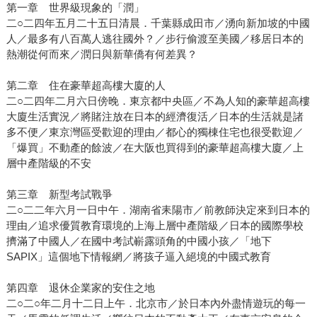
第一章 世界級現象的「潤」
二○二四年五月二十五日清晨．千葉縣成田市／湧向新加坡的中國
人／最多有八百萬人逃往國外？／步行偷渡至美國／移居日本的
熱潮從何而來／潤日與新華僑有何差異？
第二章 住在豪華超高樓大廈的人
二○二四年二月六日傍晚．東京都中央區／不為人知的豪華超高樓
大廈生活實況／將賭注放在日本的經濟復活／日本的生活就是諸
多不便／東京灣區受歡迎的理由／都心的獨棟住宅也很受歡迎／
「爆買」不動產的餘波／在大阪也買得到的豪華超高樓大廈／上
層中產階級的不安
第三章 新型考試戰爭
二○二二年六月一日中午．湖南省耒陽市／前教師決定來到日本的
理由／追求優質教育環境的上海上層中產階級／日本的國際學校
擠滿了中國人／在國中考試嶄露頭角的中國小孩／「地下
SAPIX」這個地下情報網／將孩子逼入絕境的中國式教育
第四章 退休企業家的安住之地
二○二○年二月十二日上午．北京市／於日本內外盡情遊玩的每一