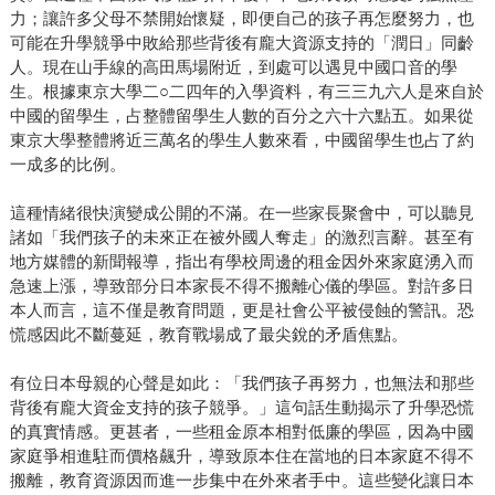
力；讓許多父母不禁開始懷疑，即便自己的孩子再怎麼努力，也
可能在升學競爭中敗給那些背後有龐大資源支持的「潤日」同齡
人。現在山手線的高田馬場附近，到處可以遇見中國口音的學
生。根據東京大學二○二四年的入學資料，有三三九六人是來自於
中國的留學生，占整體留學生人數的百分之六十六點五。如果從
東京大學整體將近三萬名的學生人數來看，中國留學生也占了約
一成多的比例。
這種情緒很快演變成公開的不滿。在一些家長聚會中，可以聽見
諸如「我們孩子的未來正在被外國人奪走」的激烈言辭。甚至有
地方媒體的新聞報導，指出有學校周邊的租金因外來家庭湧入而
急速上漲，導致部分日本家長不得不搬離心儀的學區。對許多日
本人而言，這不僅是教育問題，更是社會公平被侵蝕的警訊。恐
慌感因此不斷蔓延，教育戰場成了最尖銳的矛盾焦點。
有位日本母親的心聲是如此：「我們孩子再努力，也無法和那些
背後有龐大資金支持的孩子競爭。」這句話生動揭示了升學恐慌
的真實情感。更甚者，一些租金原本相對低廉的學區，因為中國
家庭爭相進駐而價格飆升，導致原本住在當地的日本家庭不得不
搬離，教育資源因而進一步集中在外來者手中。這些變化讓日本