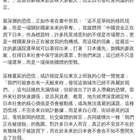
者。」這類言辭雖未必反映大多數人，但足以引發社會輿論的對
立。
最深層的恐慌，正如作者在書中所寫：「這不是單純的移民現
象，而是一場關於國家未來的爭奪。」當媒體用「中國資金正在
買下日本」作為標題時，許多民眾感受到的不僅是市場壓力，更
是一種國家身分正在被改寫的危機感。而這樣的現象，從最近一
次的參議院選舉就可以看得出來，打著「日本優先」旗幟的參政
黨，狂掃日本社會中保守派的選票，對他們來說，這已經不只是
一場選舉，而是一場保衛國體的聖戰。
這種蔓延的恐慌，或許能從某位東京上班族的心聲一覽無遺：
「我們可能會在有一天醒來時，發現這個城市已經不再屬於我
們。」這句話雖然充滿情緒，但卻道出了許多人潛藏的恐懼。當
外來社群快速擴張，並且與資產、教育、地方經濟深度綁定時，
日本社會的核心價值是否會被動搖，成為無法逃避的議題。這種
恐慌感，不完全來自統計數據，而是來自心理。街頭巷尾的談
話、電視新聞的標題、社交媒體的留言，共同建構出一種「我們
正在被侵蝕」的氛圍。對許多日本人而言，真正的不安並不在於
有幾棟房子被誰買下，而在於未來的日本會不會在不知不覺間失
去了自我。