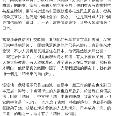
由派」的朋友。當然，每個人的立場不同，他們並沒有直接對抗
共產黨體制，更傾向於認為中國應該逐步推進民主與自由。從某
個角度來說，他們是中國社會的「良心」，也是讓外國人對中國
更加信賴的「窗口」。不過，當疫情結束後，這些人陸續搬來了
日本。
當我滑著微信等社交軟體，看到他們分享在東京享用壽司、品嘗
正宗中菜的照片，一開始我還以為他們只是來旅行，直到後來才
發現，不少人其實是長期居住在日本。他們雖然沒大肆公開：
「我定居日本了。」但見面聊天時才知道，有人不僅買了房、有
人在大學教書、有人舉家遷來，甚至還有人在日本創業。那時我
才明白，他們是真的離開中國了。光是我認識的朋友中，就有超
過十個是「潤出來的自由派」。
慢慢地，我發現不只是自由派，連從事一般工作的朋友也來到日
本定居；同時，中國留學生的人數也愈來愈多。於是現在有個說
法，叫做「潤日」。中文裡「潤」本來有賺錢、致富的意思，但
它的拼音是「RUN」，也包含了逃離、移動的意味。也就是指那
些賺夠了錢、或是在海外發展的人去到海外。日本成為「潤」的
主要目的地之一，這才有了「潤日」這個詞。