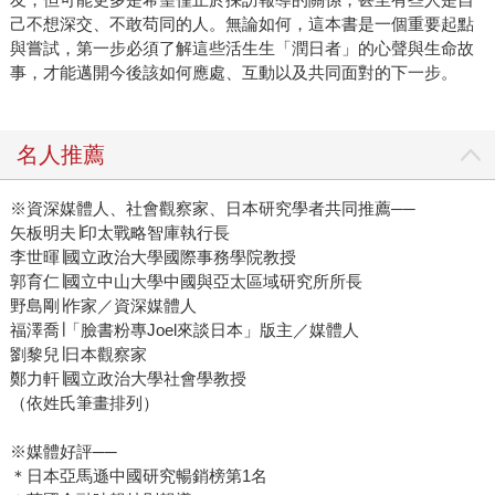
己不想深交、不敢苟同的人。無論如何，這本書是一個重要起點
與嘗試，第一步必須了解這些活生生「潤日者」的心聲與生命故
事，才能邁開今後該如何應處、互動以及共同面對的下一步。
名人推薦
※資深媒體人、社會觀察家、日本研究學者共同推薦──
矢板明夫∣印太戰略智庫執行長
李世暉∣國立政治大學國際事務學院教授
郭育仁∣國立中山大學中國與亞太區域研究所所長
野島剛∣作家／資深媒體人
福澤喬∣「臉書粉專Joel來談日本」版主／媒體人
劉黎兒∣日本觀察家
鄭力軒∣國立政治大學社會學教授
（依姓氏筆畫排列）
※媒體好評──
＊日本亞馬遜中國研究暢銷榜第1名