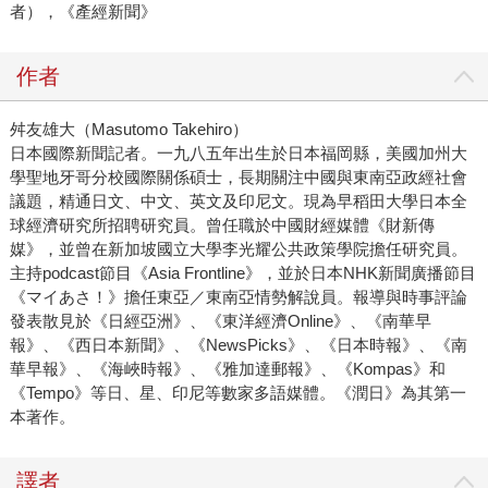
者），《產經新聞》
作者
舛友雄大（Masutomo Takehiro）
日本國際新聞記者。一九八五年出生於日本福岡縣，美國加州大
學聖地牙哥分校國際關係碩士，長期關注中國與東南亞政經社會
議題，精通日文、中文、英文及印尼文。現為早稻田大學日本全
球經濟研究所招聘研究員。曾任職於中國財經媒體《財新傳
媒》，並曾在新加坡國立大學李光耀公共政策學院擔任研究員。
主持podcast節目《Asia Frontline》，並於日本NHK新聞廣播節目
《マイあさ！》擔任東亞／東南亞情勢解說員。報導與時事評論
發表散見於《日經亞洲》、《東洋經濟Online》、《南華早
報》、《西日本新聞》、《NewsPicks》、《日本時報》、《南
華早報》、《海峽時報》、《雅加達郵報》、《Kompas》和
《Tempo》等日、星、印尼等數家多語媒體。《潤日》為其第一
本著作。
譯者