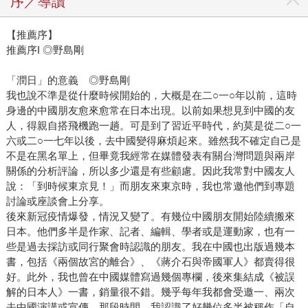
序／導讀
【推薦序】
推薦序I ◎野島剛
「潤日」的意義 ◎野島剛
我也說不準是從什麼時候開始的，大概是在二○一○年以前，這時
身邊的中國朋友愈來愈常在日本出現。以前如果想見到中國的友
人，得親自搭飛機跑一趟。可是到了習近平時代，約莫是從二○一
六或二○一七年以後，去中國變得麻煩起來。雖然我不確定自己是
不是在黑名單上，但畢竟我經常在媒體發表有關台灣問題與兩岸
關係的分析評論，所以多少還是有些顧慮。因此我常對中國友人
說：「到時候東京見！」而朋友來東京時，我也常邀他們到專題
討論或座談會上分享。
後來新冠疫情爆發，情況又變了。有幾位中國朋友開始陸續搬來
日本。他們多半是作家、記者、編輯、學者或是運動家，也有一
些是過去採訪或同行聚會時認識的朋友。我在中國也出版過幾本
書，包括《兩個故宮的離合》、《蔣介石與帝國軍人》都賣得很
好。此外，我也曾在中國媒體寫過幾個專欄，後來集結成《被誤
解的日本人》一書，銷量很不錯。幾乎每年我都會受邀一、兩次
去中國演講或宣傳。那段時間，我認識了好幾位多半被稱作「自