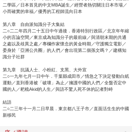
二學區／日本首見的中文MBA誕生／經營者熱切關注日本市場／
小而確實的幸福／優秀的工程師流向日本
第八章 自由派知識分子大集結
二○二二年四月二十五日中午過後．香港特別行政區／北京年年縮
小的言論空間／東京成為知識分子的最前線／與清朝末期的共通
之處以及歧異之處／專欄作家懷念的黃金時期／守護獨立電影／
委身於「亞洲公共圈」的人們／會出現第二個孫文嗎？／建構知
識分子社群
第九章 抗議人士、小粉紅、支黑、大外宣
二○一九年七月一日中午．千葉縣成田市／情急之下決定發動白紙
運動／直到香港被「破壞」為止／擁護中國的人們／全盤否定中
國的人／耙梳Akid的人生／與語不驚人死不休的記者對峙
結語
二○二三年十一月二日早晨．東京都八王子市／直面活生生的中國
新移民