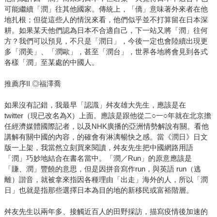
可能繼續「潤」往其他國家。傳統上，「僑」意味著外來者在他
地扎根；但從這些人的情況來看，他們似乎並不打算留在日本深
耕。如果某天他們認為日本不合適自己，下一站又將「潤」往何
方？我們可以預見，不只是「潤日」，今後一定也會陸續出現更
多「潤美」、「潤歐」，甚至「潤台」，世界各地將會見到各式
各樣「潤」至某處的中國人。
推薦序II ◎福澤喬
如果沒有記錯，我最早「認識」舛友雄大先生，應該是在
twitter（現已改名為X）上面。應該是跟他從二○一○年就在北京擔
任經濟媒體國際記者，以及NHK廣播的亞洲情勢解說有關。看他
講解有關中國的內容，的確會有淋漓暢快之感。當《潤日》日文
版一上架，我當然立刻買來閱讀，舛友先生把中國網路用語
「潤」巧妙地結合在書名當中。「潤／Run」的原意應該是
「賺、潤」豐饒的意思，但是因拼音寫作run，與英語 run（逃
離）諧音，就被拿來指因各種理由「出走」海外的人，所以「潤
日」也就是指那些選擇日本為目的地的新移民或富裕階層。
舛友先生以兩年多、接觸近百人的田野採訪，描寫疫情後加速的