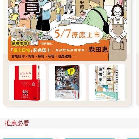
本書採取非虛構寫作。當初出版社評估這本書「不會暢銷」，因
為在日本，凡涉及中國的主題，若不是帶著陰鬱、恐懼的疑中或
恐中色彩，不然往往過於政治化，或是因學術性質而較艱澀難
懂。因此我認為本書極有可能成為「異類」般獨樹一幟的存在。
然而，不知是幸或不幸，當今年（二○二五年）一月，日文版問世
之際，相關議題的「線」與「線」交叉浮現，逐步細密地織構起
「立體」的網。有關在日中國人相關報導洶湧而至，東京人開始
議論紛紛中國人居住在豪華超高樓大廈，熱衷教育的中國人群體
正在擴大。包括《週刊文春》以聳動標題寫道「東京大學有百分
之十二以上的學生是中國人」；日本政府為中國富裕階層推出十
年期多次往返觀光簽證的新方針，遭到大批反對聲浪；《日本經
濟新聞》報導大量中國學生進入日本的藝術大學就讀，而後取得
永住權的現象；NHK節目聚焦在中國人藉由設立民宿，獲取「經
營、管理簽證」的案例；外國駕照轉換的便利性引發輿論批評，
快速促成了制度修訂；此外，東京的中國人房東大幅漲租事件也
廣受關注。
推薦必看
正如讀者所知，這些連鎖反應導致參議院的移民相關政策受到矚
目，喊出「日本人優先」口號的日本參政黨成為輿論風暴的中