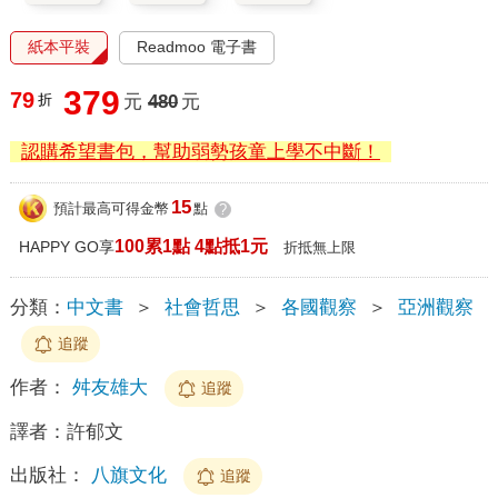
紙本平裝
Readmoo 電子書
379
79
折
元
480
元
認購希望書包，幫助弱勢孩童上學不中斷！
15
預計最高可得金幣
點
?
100累1點 4點抵1元
HAPPY GO享
折抵無上限
分類：
中文書
＞
社會哲思
＞
各國觀察
＞
亞洲觀察
追蹤
作者：
舛友雄大
追蹤
譯者：
許郁文
出版社：
八旗文化
追蹤