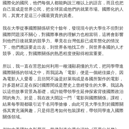
國際化的國民，他們每個人都能夠說三種以上的語言，而且也把
自己當成是世界公民，把全球當成他們的就業市場。國際化的人
民，其實才是這三小國最寶貴的資產。
我在大學從事國際關係研究十餘年，發現現今的大學生不但對於
國際問題漠不關心，對國際事務的理解力也相當弱，這將會影響
到他們日後就業的競爭力。畢竟在台灣低薪已成常態化的情況
下，他們應該要走出去，到世界各地找工作，與世界各國的人才
競爭，因此，對國際關係的熟悉程度便顯得相當重要。
所以，我一直在苦思如何利用一種淺顯易懂的方式，把同學帶進
國際關係的領域之中，而我認為「電影」便是一個絕佳媒介。因
為電影人人愛看，且坊間不論是好萊塢或是各國所製作的電影，
許多題材正是在探討國際間或是歷史上曾經發生的大事。我認為
以這些故事背景為基礎，或許能帶領學生延伸探索背後國際政治
間的角力。於是，我在政大開設一門「電影與國際關係」課程，
結果每學期都吸引近千名同學搶修，由此可見大學生對於國際關
係其實充滿興趣，只是得思考如何包裝課程，帶領同學進入國際
關係領域。