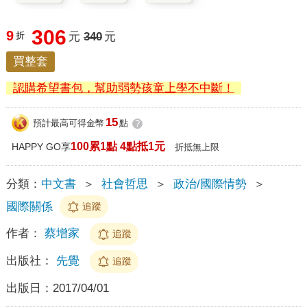
306
9
折
元
340
元
買整套
認購希望書包，幫助弱勢孩童上學不中斷！
15
預計最高可得金幣
點
?
100累1點 4點抵1元
HAPPY GO享
折抵無上限
分類：
中文書
＞
社會哲思
＞
政治/國際情勢
＞
國際關係
追蹤
作者：
蔡增家
追蹤
出版社：
先覺
追蹤
出版日：
2017/04/01