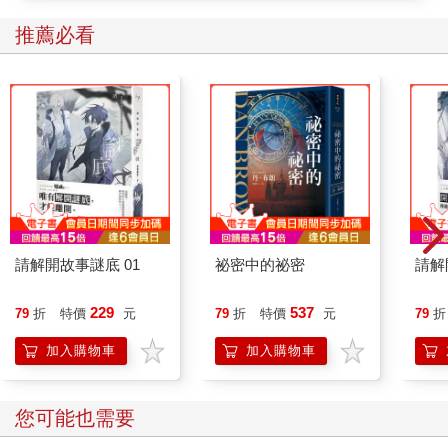
二○一五年底，緬甸舉行開放後的首次國會大選，我又再次造訪緬
甸，仰光的面貌已經出現巨大轉變，許多新建築拔地而起，街上
推薦必看
充塞著綿延不絕的汽車，翁山蘇姬從謎樣般的茵雅湖畔，化成無
數的選舉看板，隨處可見。
從過去以來，緬甸就是一個隱士之國，潛藏在伊洛瓦底江的最深
處，如同披上一層厚重的白紗，讓我們只能從地圖上看到，卻似
乎永遠接觸不到。緬甸六千萬人口彷彿一群無聲的群眾。而緬甸
政府為了避免受到外界「世俗」的干擾，還特地把首都從臨海的
仰光，遷移到內陸叢林深處的奈比多，從此之後，奈比多便有如
一座緬甸執政者的失樂園，分隔了政府與民眾，也隔離了緬甸與
世界。其實，緬甸剛獨立的時候並非如此，那是一個充滿活力的
請解開故事謎底 01
祕密中的祕密
請解
新國度。到過緬甸的人，都曾見過緬甸紙鈔上一張年輕的肖像，
那是緬甸國父翁山，也是緬甸民主推動者翁山蘇姬的父親。翁山
年輕的時候，組織了一支「緬甸獨立義勇軍」，為幫助緬甸脫離
229
537
79
折
特價
元
79
折
特價
元
79
折
英國的殖民統治奮鬥，但卻在一九四七年緬甸獨立前夕遭到政敵
加入購物車
加入購物車
暗殺（據說是之後掌權的軍事強人尼溫所為），當時年僅三十二
歲，那時還有六名政府閣員也連同翁山一起被殺害，這讓獨立之
後的緬甸權力頓時中空，也埋下文人與軍人之間長期的鬥爭種
您可能也需要
子。