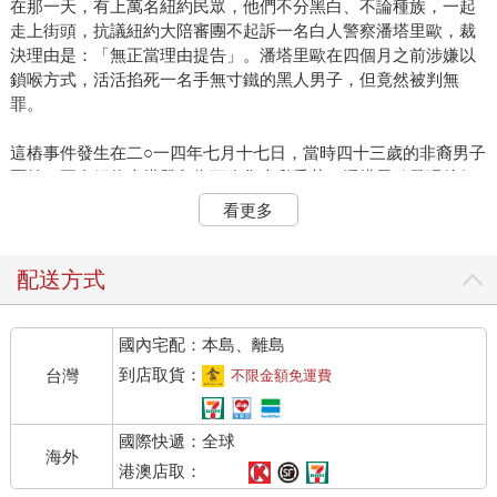
在那一天，有上萬名紐約民眾，他們不分黑白、不論種族，一起
走上街頭，抗議紐約大陪審團不起訴一名白人警察潘塔里歐，裁
決理由是：「無正當理由提告」。潘塔里歐在四個月之前涉嫌以
鎖喉方式，活活掐死一名手無寸鐵的黑人男子，但竟然被判無
罪。
這樁事件發生在二○一四年七月十七日，當時四十三歲的非裔男子
賈納，正在紐約史塔登島街頭兜售走私香菸，潘塔里歐發現後便
上前取締，當時賈納嘗試向警方解釋，但潘塔里歐並不予理會，
看更多
逕自強行逮捕。為了要制伏比他高大的賈納，潘塔里歐竟從身後
以手肘勒住他的脖子，並在同袍的協助下把他壓制在地，而當時
有哮喘病史的賈納雖然不斷地高喊著「我不能呼吸」達十一次，
配送方式
但潘塔里歐仍然緊緊勒住賈納的脖子不放，直到他氣絕身亡。
國內宅配：本島、離島
當路人將這段影片上傳到社群網站之後，立刻引發美國民眾高度
不滿，認為白人警察有種族歧視之嫌導致用武過當，他們走上街
到店取貨：
台灣
不限金額免運費
頭癱瘓了紐約中央車站及布魯克林大橋，連遠在英國也有上千名
民眾躺在倫敦購物中心表示聲援，而多位NBA黑人球星更自發性
國際快遞：全球
地穿著「I CAN’T BREATHE」（我不能呼吸）T恤，以表示對白
海外
人警察的抗議。美國的種族對立似乎一觸即發。
港澳店取：