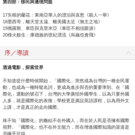
第四部：移民與邊境問題
17失根的蘭花：東南亞華人的漂泊與哀愁《殺人一舉》
18墨西哥，離天堂太遠、離美國太近《無主之地》
19俄羅斯、車臣與克里米亞《車臣不相信眼淚》
20烽火餘生：庫德族的世紀漂流《烏龜也會飛》
序／導讀
透過電影，探索世界
不知道從什麼時候開始，「國際化」突然成為台灣的一種全民運
動，也成為一種時髦名詞，更成為進步與否的重要準則。在「國
際化」運動的號召下，台灣的大學廣招外國學生，以為只要外國
人多，就是國際化的表徵；學校更是廣設英語課程，以為用外文
上課，才是真正的走向國際。
殊不知「國際化」的癥結不在外國人，而在於人民是否擁有國際
視野。「國際化」也不在外文能力，而在增進國際知識的渠道是
否唾手可得。