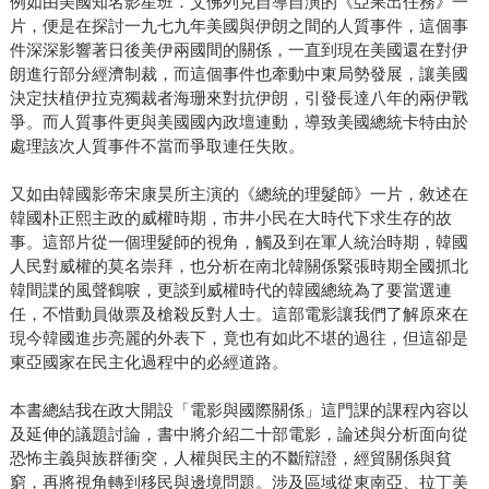
例如由美國知名影星班．艾佛列克自導自演的《亞果出任務》一
片，便是在探討一九七九年美國與伊朗之間的人質事件，這個事
件深深影響著日後美伊兩國間的關係，一直到現在美國還在對伊
朗進行部分經濟制裁，而這個事件也牽動中東局勢發展，讓美國
決定扶植伊拉克獨裁者海珊來對抗伊朗，引發長達八年的兩伊戰
爭。而人質事件更與美國國內政壇連動，導致美國總統卡特由於
處理該次人質事件不當而爭取連任失敗。
又如由韓國影帝宋康昊所主演的《總統的理髮師》一片，敘述在
韓國朴正熙主政的威權時期，市井小民在大時代下求生存的故
事。這部片從一個理髮師的視角，觸及到在軍人統治時期，韓國
人民對威權的莫名崇拜，也分析在南北韓關係緊張時期全國抓北
韓間諜的風聲鶴唳，更談到威權時代的韓國總統為了要當選連
任，不惜動員做票及槍殺反對人士。這部電影讓我們了解原來在
現今韓國進步亮麗的外表下，竟也有如此不堪的過往，但這卻是
東亞國家在民主化過程中的必經道路。
本書總結我在政大開設「電影與國際關係」這門課的課程內容以
及延伸的議題討論，書中將介紹二十部電影，論述與分析面向從
恐怖主義與族群衝突，人權與民主的不斷辯證，經貿關係與貧
窮，再將視角轉到移民與邊境問題。涉及區域從東南亞、拉丁美