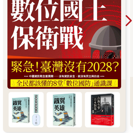
重大政治事件，包括甘迺迪總統被刺、詹森總統發動越戰、尼克
森總統的水門事件。導演也巧妙把這些政治事件，透過艾倫的兒
子與美國黑人的爭權史相互連結，加強了這部電影的可看性。
猶記得在電影最後黑奴出身的男主角看到歐巴馬當選美國總統，
不由自主地流下欣慰眼淚。只不過故事主人翁在二○一○年便過
世，沒有目睹歐巴馬上台後種族衝突對立日益擴大的場面。
美國民權運動領袖馬丁．路德．金恩曾經說過：「我們必須接受
失望，因為它是有限的；但千萬不可失去希望，因為它是無限
的。」不知道美國種族和解的曙光，何時才會出現。
隱士之國緬甸的民主歷程
猶記得十年前第一次訪問緬甸時，我追隨百年前喬治．歐威爾的
腳步，體會他在《緬甸歲月》中的點滴記事。我漫步在仰光的街
道上，不時看見安靜地走在街上的僧侶們，以及臉上抹著白粉的
緬甸婦女們羞澀的微笑。我隔著茵雅湖，遙望翁山蘇姬被軟禁的
住所，金色的大寶塔依然在陽光中閃閃發亮。