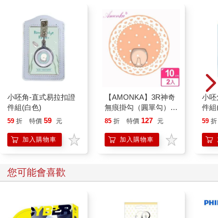
緬甸人極度迷信占星術，在政府御用占星家的指點下，選擇於一
九四八年一月四日凌晨四點二十分宣布建國，然而當時另一位緬
甸占星家知道此事之後卻大呼不妙，他認為這個時間點是個凶
卦，之後緬甸將會淪落至流血與戰鬥的景況之中。這位占星家的
預言果然成真。
翁山被刺殺之後，由翁山的革命夥伴吳努擔任獨立後的第一任文
人總理，由於緬甸是一個多族群的國家，有多達十餘個少數民
族，因此吳努認為多元化的聯邦制，將是最適合緬甸的政治體
小呸角-直式易拉扣證
【AMONKA】3R神奇
小呸
制。但這項主張引發以緬族為主體的軍方人士高度不滿，於是軍
件組(白色)
無痕掛勾（圓單勾）
件組
事強人尼溫便於一九六二年發動軍事政變，推翻吳努文人政府。
（蕾絲點點－奶油）2
59
127
59
折
特價
元
85
折
特價
元
59
折
吳努被迫流亡海外，此後緬甸對外關起大門，走向軍人長期統治
入
的道路。
加入購物車
加入購物車
尼溫執政之後開始恣意屠殺異己，進行政治大清肅，對外則驅逐
所有外國人，當時所有專業人士幾乎都逃離緬甸。在尼溫實施具
您可能會喜歡
有緬甸特色的社會主義下，讓緬甸從世界米倉之國，淪為亞洲最
貧窮的國家。尼溫雖然具有半華人的血統，但他卻是緬人至上主
義的奉行者，他不但極度仇視華人，並對撣族、克倫族等少數民
族任意進行鎮壓、屠殺，有「緬甸屠夫」之稱。