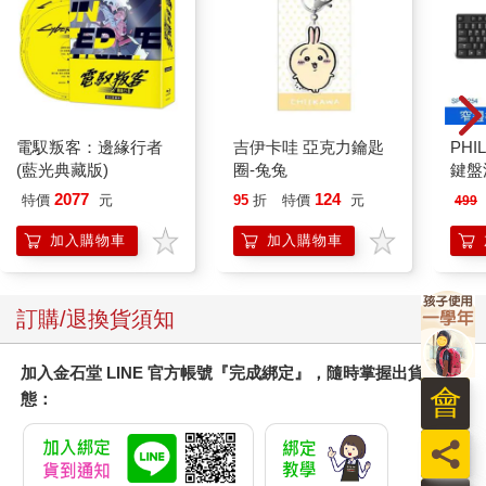
尼溫不但殘暴，而且氣量狹小。宇譚是當時緬甸最有名的外交
官，他在尼溫發動政變之前，便被延攬擔任聯合國祕書長，但由
於宇譚曾在聯合國大會中嚴詞批評尼溫的高壓統治及不重視人
權，讓尼溫之後把宇譚視為瘟神、眼中釘，還不准他返國。
電馭叛客：邊緣行者
吉伊卡哇 亞克力鑰匙
PHI
一九七四年宇譚過世，尼溫下令民眾不准到機場接機，也不准官
(藍光典藏版)
圈-兔兔
鍵盤滑
員舉行國喪，這引起緬甸民眾高度不滿，並引爆大規模示威抗
2077
124
議。當時緬甸的大學生不顧政府反對，不但迎接宇譚的棺木，還
特價
元
95
折
特價
元
499
將他葬在仰光大學學生議會舊址，那是翁山革命的發源地，象徵
加入購物車
加入購物車
宇譚崇高的政治地位。但兩天後，尼溫的軍隊竟把宇譚的遺體挖
出，逕自火化埋在大金寺腳下。到過緬甸的人，都曾見過緬甸紙
鈔上一張年輕的肖像，那是緬甸國父翁山，也是緬甸民主推動者
訂購/退換貨須知
翁山蘇姬的父親。翁山年輕的時候，組織了一支「緬甸獨立義勇
軍」，為幫助緬甸脫離英國的殖民統治奮鬥，但卻在一九四七年
緬甸獨立前夕遭到政敵暗殺（據說是之後掌權的軍事強人尼溫所
加入金石堂 LINE 官方帳號『完成綁定』，隨時掌握出貨動
為），當時年僅三十二歲，那時還有六名政府閣員也連同翁山一
會
態：
起被殺害，這讓獨立之後的緬甸權力頓時中空，也埋下文人與軍
人之間長期的鬥爭種子。
員
緬甸人極度迷信占星術，在政府御用占星家的指點下，選擇於一