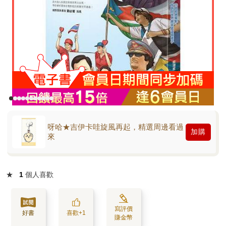
呀哈★吉伊卡哇旋風再起，精選周邊看過
加購
來
★
1
個人喜歡
寫評價
好書
喜歡+1
賺金幣