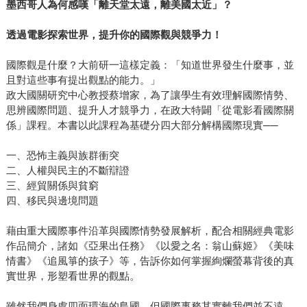
墨西哥人為何感嘆「離天堂太遠，離美國太近」？
透過電影探索世界，提升你的國際觀與競爭力！
國際觀是什麼？大前研一這樣定義：「知道世界發生什麼事，並
且對這些事有提出觀點的能力。」
政大國關研究中心教授蔡增家，為了讓學生有效理解國際情勢、
思辨國際問題、提升人才競爭力，在政大特闢「從電影看國際關
係」課程。本書以此課程為基礎分四大部分解構國際現實──
一、恐怖主義與族群衝突
二、人權與民主的不斷辯證
三、經貿關係與貧窮
四、移民與邊境問題
藉由重大國際事件沿革與國際情勢發展解析，配合相關經典電影
作品簡介，諸如《亞果出任務》《以愛之名：翁山蘇姬》《美味
情書》《追風箏的孩子》等，告訴你如何掌握絢爛螢幕背後的真
實世界，形塑看世界的觀點。
雖然我們身處四面環海的島國，但國際事務其實離我們並不遠。