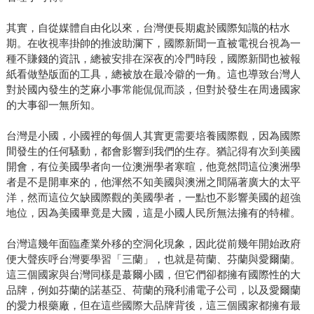
其實，自從媒體自由化以來，台灣便長期處於國際知識的枯水
期。在收視率掛帥的推波助瀾下，國際新聞一直被電視台視為一
種不賺錢的資訊，總被安排在深夜的冷門時段，國際新聞也被報
紙看做墊版面的工具，總被放在最冷僻的一角。這也導致台灣人
對於國內發生的芝麻小事常能侃侃而談，但對於發生在周邊國家
的大事卻一無所知。
台灣是小國，小國裡的每個人其實更需要培養國際觀，因為國際
間發生的任何騷動，都會影響到我們的生存。猶記得有次到美國
開會，有位美國學者向一位澳洲學者寒暄，他竟然問這位澳洲學
者是不是開車來的，他渾然不知美國與澳洲之間隔著廣大的太平
洋，然而這位欠缺國際觀的美國學者，一點也不影響美國的超強
地位，因為美國畢竟是大國，這是小國人民所無法擁有的特權。
台灣這幾年面臨產業外移的空洞化現象，因此從前幾年開始政府
便大聲疾呼台灣要學習「三蘭」，也就是荷蘭、芬蘭與愛爾蘭。
這三個國家與台灣同樣是蕞爾小國，但它們卻都擁有國際性的大
品牌，例如芬蘭的諾基亞、荷蘭的飛利浦電子公司，以及愛爾蘭
的愛力根藥廠，但在這些國際大品牌背後，這三個國家都擁有最