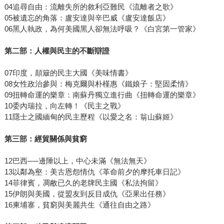
04追尋自由：流離失所的敘利亞難民《流離者之歌》
05被遺忘的角落：盧安達與辛巴威《盧安達飯店》
06黑人執政，為何美國黑人卻無法呼吸？《白宮第一管家》
第二部：人權與民主的不斷辯證
07印度，顛簸的民主大國《美味情書》
08女性政治參與：梅克爾與朴槿惠《鐵娘子：堅固柔情》
09扭轉命運的樂章：南蘇丹獨立進行曲《扭轉命運的樂章》
10委內瑞拉，向左轉！《民主之戰》
11隱士之國緬甸的民主歷程《以愛之名：翁山蘇姬》
第三部：經貿關係與貧窮
12巴西──邊陲以上，中心未滿《無法無天》
13以鄰為壑：美古恩怨情仇《革命前夕的摩托車日記》
14菲律賓，凋敝已久的老牌民主國《私法拘留》
15伊朗與美國，從盟友到反目成仇《亞果出任務》
16柬埔寨，貧窮與美麗共生《通往自由之路》