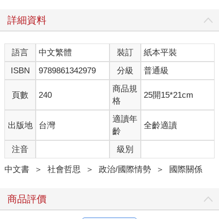
冰凍三尺非一日之寒，其實在賈納事件發生的一個星期前，美國
詳細資料
便曾在一天之內連續發生兩起黑人被白人警察無端槍殺的慘劇。
在持槍合法化的美國，過去這種事件通常不會受到媒體青睞，但
是在歐巴馬當選總統，黑人當家做主之後，白人槍殺黑人便會在
語言
中文繁體
裝訂
紙本平裝
種族歧視的角度下被刻意放大。
ISBN
9789861342979
分級
普通級
首先是一位黑人青年斯特林，他於二○一四年七月五日晚間，在路
易斯安那州的一間便利商店前兜售非法CD光碟片，兩位白人警察
商品規
頁數
240
25開15*21cm
獲報前往盤查，並與斯特林發生激烈爭吵。其中一位警察使用電
格
槍將他擊倒在地，之後斯特林試圖反抗，並推開壓在他身上的警
察時，另一位警察在情急之下竟對其胸口連開三槍，將其擊斃。
適讀年
出版地
台灣
全齡適讀
隔天清晨，另一位黑人青年卡斯蒂爾，因為他駕駛的車子尾燈未
齡
亮，被路邊警方攔下盤查要求檢查證件，當他手伸進口袋拿證件
注音
級別
時，竟被警方誤以為要掏槍而遭警方連開四槍，當場擊斃。這兩
起白人警察擊斃黑人青年事件，引發全美國黑人的大規模串連示
中文書
＞
社會哲思
＞
政治/國際情勢
＞
國際關係
威抗議，其中在德州達拉斯一場名為「黑人的生命也是命」的大
遊行中，在路邊負責維持秩序的警察，竟遭到一名黑人狙擊手強
森持槍瘋狂掃射，造成五名白人警察身亡，七名警察重傷。
商品評價
事後這名兇手雖然遭到當場格斃，但卻有一個美國激進組織「黑