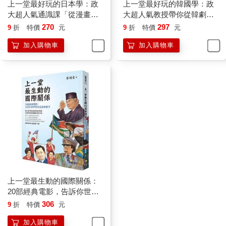
美國種族衝突與對立卻不減反增，在白人至上主義下，竟然有上
上一堂最好玩的日本學：政
上一堂最好玩的韓國學：政
千名黑人遭到白人警察的槍殺。有人說，這是美國白人在黑人總
大超人氣通識課「從漫畫看
大超人氣教授帶你從韓劇看
統統治下的集體反撲，也有人說，那是白種人被剝奪下的集體焦
日本」
韓國社會、政治、外交與兩
270
297
9
折
特價
元
9
折
特價
元
慮。六十年前，馬丁．路德．金恩開始尋求黑人的政治平等權，
韓關係
加入購物車
加入購物車
而當黑人也好不容易攀上政治的巔峰，卻反而激化種族的對立，
讓多少黑人淪為槍下亡魂，這應該是金恩博士始料未及的。美國
種族問題最大根源，在於美國社會長期以來對黑人的定見，連身
為首位黑人總統的歐巴馬自己也承認，種族歧視在美國是一種從
來沒有被治好的病，它只能緩和，但無法根治。例如當歐巴馬擔
任參議員時，穿著燕尾服參加國宴，有不認識他的白人外賓，很
自然地把手中的紅酒杯交到他的手上，把他當成是服務生；當宴
會結束時，歐巴馬在飯店門外等司機把車開過來時，有白人開車
進來，也很自然地把車鑰匙交到他的手中後逕自走進飯店，以為
他是泊車小弟。連歐巴馬都曾經有過如此遭遇，更何況一般市井
小民？
將視角回到距今一百五十一年前（一八六五年）的四月，那是美
上一堂最生動的國際關係：
國歷史上最值得紀念的一個月分，因為在該年的四月九日，南軍
20部經典電影，告訴你世界
指揮官羅伯特．李向北軍格蘭特將軍投降，美國南北內戰正式宣
原來是這個樣子
306
9
折
特價
元
告結束，當時美國總統林肯對於族群平等發表一篇動人心弦的演
加入購物車
講文：「對任何人不懷惡意，以慈悲對待所有人的至高善意。」