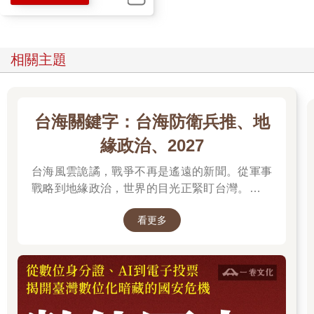
在當時南北激烈的分裂主義下，這是多麼高貴的情操！
但五天後，主張解放黑奴的美國總統林肯在福特劇場看戲時，被
相關主題
一名來自南方的激進主義者約翰．布斯暗殺，他想以刺殺總統的
方式，挽回南軍在南北戰爭中的頹勢。林肯總統於隔天宣告不
治，但林肯之死卻意外促使美國的南北團結，林肯的靈柩旅程，
從華府綿延至他的故鄉春田市，長達一千六百公里。這是美國首
台海關鍵字：台海防衛兵推、地
位總統遇刺，但也揭開了美國暴力主義向領袖行兇的不良風氣。
在這之後的一百年當中，美國總計有三位總統被刺身亡（加菲爾
緣政治、2027
德、麥金萊及甘迺迪），而美國第一位黑人總統歐巴馬，在他上
任以來所收到的暴力恐嚇信也比任何一位總統還多。
台海風雲詭譎，戰爭不再是遙遠的新聞。從軍事
戰略到地緣政治，世界的目光正緊盯台灣。我們
在電影當中，談論到美國黑人爭權奮鬥史的，較具代表性的當是
無法選擇風暴是否到來，但可以選擇用知識面對
《白宮第一管家》一片。該片是二○一三年由美國導演李．丹尼爾
看更多
未來。
斯所執導的歷史劇情片，改編自非裔黑人尤金．艾倫的故事。艾
倫的祖先是非洲的黑奴出身，艾倫小時候也擔任過白人家庭的工
人，在因緣際會下被推薦到美國的政治權力中心白宮，擔任總統
的貼身管家。在艾倫的細心及努力下，贏得歷任總統信任，因此
他在白宮服務長達三十四年，歷經七任總統，這部片便是從艾倫
的眼中，窺探二次戰後美國黑人民權的奮鬥史，也見證美國許多