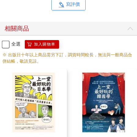
人力量政治組織」在臉書上，承認他們製造了這場達拉斯殺警慘
寫評價
案，並威脅將會持續無預警地暗殺白人警察。基於以上理由，美
國聯邦航空管制局宣布對達拉斯上空進行空中管制，這是九一一
事件以來，美國政府首次進行空管，只是之前是打擊國際恐怖主
相關商品
義的「外戰」，這次卻是對抗國內種族主義的「內戰」。這對向
來以民主自豪的美國來說是何等諷刺。
全選
加入購物車
然而，美國的種族對立並未就此平息，反而從警察與平民之間的
※ 出版日十年以上商品需另下訂，調貨時間較長，無法與一般商品合
衝突，擴大為白人與黑人之間的仇恨。二○一五年六月十七日，南
併結帳，敬請見諒。
卡羅來納州一座正在做晚禮拜的黑人教堂，遭到一名白人男子持
自動步槍闖入，他以屠殺式的方式進行掃射，時間長達半個小
時，造成九人死亡、十餘人受傷。這座伊曼紐爾衛理公會教堂建
於一八一六年，是美國南方歷史最悠久的非洲衛理公會教堂，它
見證了過去蓄奴的時代，也經歷了黑人民權運動，因此被視為美
國黑人的精神中心，而這樁教堂槍擊案，自然被外界認為是美國
白人對黑人的政治宣戰。
回顧在二○○八年，當歐巴馬在白人選民的支持及簇擁下成為美國
歷史上首位黑人總統之後，大家都認為這是美國種族的大和解，
也是美國黑人人權出頭天的歷史性時刻，但是在過去八年當中，