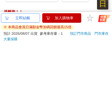
日
九四八年一月四日凌晨四點二十分宣布建國，然而當時另一位緬
甸占星家知道此事之後卻大呼不妙，他認為這個時間點是個凶
提醒您！！
卦，之後緬甸將會淪落至流血與戰鬥的景況之中。這位占星家的
金石堂及銀行均不會請您操作ATM! 如接獲電話要求您前往
預言果然成真。
ATM提款機，請不要聽從指示，以免受騙上當！
翁山被刺殺之後，由翁山的革命夥伴吳努擔任獨立後的第一任文
退換貨須知：
人總理，由於緬甸是一個多族群的國家，有多達十餘個少數民
**提醒您，鑑賞期不等於試用期，退回商品須為全新狀態**
族，因此吳努認為多元化的聯邦制，將是最適合緬甸的政治體
依據「消費者保護法」第19條及行政院消費者保護處公告之
制。但這項主張引發以緬族為主體的軍方人士高度不滿，於是軍
「通訊交易解除權合理例外情事適用準則」，以下商品購買
事強人尼溫便於一九六二年發動軍事政變，推翻吳努文人政府。
後，除商品本身有瑕疵外，將不提供7天的猶豫期：
吳努被迫流亡海外，此後緬甸對外關起大門，走向軍人長期統治
易於腐敗、保存期限較短或解約時即將逾期。（如：生
的道路。
鮮食品）
依消費者要求所為之客製化給付。（客製化商品）
尼溫執政之後開始恣意屠殺異己，進行政治大清肅，對外則驅逐
報紙、期刊或雜誌。（含MOOK、外文雜誌）
所有外國人，當時所有專業人士幾乎都逃離緬甸。在尼溫實施具
經消費者拆封之影音商品或電腦軟體。
有緬甸特色的社會主義下，讓緬甸從世界米倉之國，淪為亞洲最
非以有形媒介提供之數位內容或一經提供即為完成之線
貧窮的國家。尼溫雖然具有半華人的血統，但他卻是緬人至上主
義的奉行者，他不但極度仇視華人，並對撣族、克倫族等少數民
上服務，經消費者事先同意始提供。（如：電子書、電
族任意進行鎮壓、屠殺，有「緬甸屠夫」之稱。
子雜誌、下載版軟體、虛擬商品…等）
已拆封之個人衛生用品。（如：內衣褲、刮鬍刀、除毛