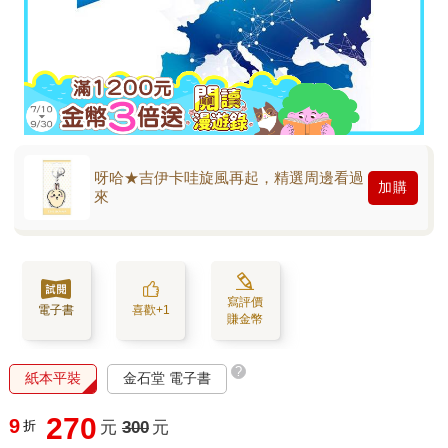
呀哈★吉伊卡哇旋風再起，精選周邊看過
加購
來
寫評價
電子書
喜歡+1
賺金幣
?
紙本平裝
金石堂 電子書
270
9
折
元
300
元