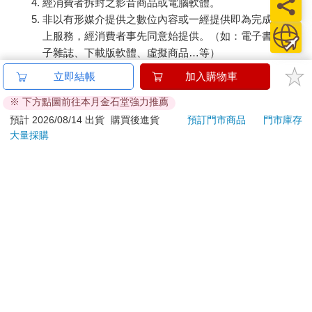
經消費者拆封之影音商品或電腦軟體。
非以有形媒介提供之數位內容或一經提供即為完成之線
上服務，經消費者事先同意始提供。（如：電子書、電
子雜誌、下載版軟體、虛擬商品…等）
已拆封之個人衛生用品。（如：內衣褲、刮鬍刀、除毛
立即結帳
加入購物車
刀…等）
※ 下方點圖前往本月金石堂強力推薦
若非上列種類商品，均享有到貨7天的猶豫期（含例假
日）。
預計 2026/08/14 出貨
購買後進貨
預訂門市商品
門市庫存
大量採購
辦理退換貨時，商品（組合商品恕無法接受單獨退貨）必須
是您收到商品時的原始狀態（包含商品本體、配件、贈品、
保證書、所有附隨資料文件及原廠內外包裝…等），請勿直
接使用原廠包裝寄送，或於原廠包裝上黏貼紙張或書寫文
字。
退回商品若無法回復原狀，將請您負擔回復原狀所需費用，
嚴重時將影響您的退貨權益。