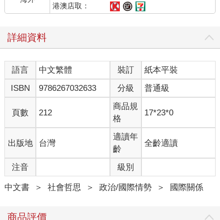
港澳店取：
詳細資料
語言
中文繁體
裝訂
紙本平裝
ISBN
9786267032633
分級
普通級
商品規
頁數
212
17*23*0
格
適讀年
出版地
台灣
全齡適讀
齡
注音
級別
中文書
＞
社會哲思
＞
政治/國際情勢
＞
國際關係
商品評價