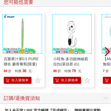
您可能也需要
百樂果汁筆0.5 PURE
小呸角-多功能伸縮易
【A
聯名 麝香葡萄(限量)
拉扣(菜頭君-白)
無痕
罐（
38
79
84
折
特價
元
88
折
特價
元
7
折
2入
加入購物車
加入購物車
訂購/退換貨須知
加入金石堂 LINE 官方帳號『完成綁定』，隨時掌握出貨動