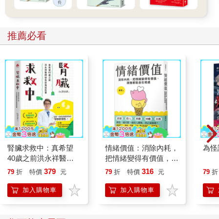
推薦必看
腎臟求救中：真希望
情緒價值：消除內耗，
為怪
40歲之前洪永祥醫師
把情緒變得有價值，跟
就告訴我這些事
誰都能自在相處
379
316
79
折
特價
元
79
折
特價
元
79
折
加入購物車
加入購物車