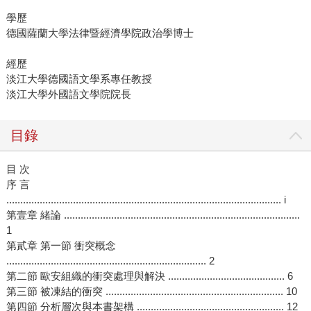
學歷
德國薩蘭大學法律暨經濟學院政治學博士
經歷
淡江大學德國語文學系專任教授
淡江大學外國語文學院院長
目錄
目 次
序 言
................................................................................................... i
第壹章 緒論 .....................................................................................
1
第貳章 第一節 衝突概念
........................................................................ 2
第二節 歐安組織的衝突處理與解決 .......................................... 6
第三節 被凍結的衝突 ................................................................ 10
第四節 分析層次與本書架構 ..................................................... 12