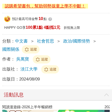
認購希望書包，幫助弱勢孩童上學不中斷！
10
預計最高可得金幣
點
?
100累1點 4點抵1元
HAPPY GO享
折抵無上限
分類：
中文書
＞
社會哲思
＞
政治/國際情勢
＞
國際關係
追蹤
作者：
吳萬寶
追蹤
出版社：
淡江大學
追蹤
出版日：
2024/08/09
活動訊息
閱讀漫遊錄-2026上半年暢銷榜
2