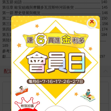
第五節 結語 .............................................................................. 140
第伍章 歐安組織與摩爾多瓦涅斯特河區衝突 .......................... 145
第一節 歷史發展與概況 ............................................................ 146
第二節 涅斯特河區衝突的起源與國際社會處理 ...................... 150
第三節 歐安組織的涅斯特河區衝突處理 .................................. 156
第四節 其他參與者的角色 ........................................................ 174
第五節 結語 .............................................................................. 184
第陸章 結論 ....................................................................................
189
參考文
獻............................................................................................. 197
配送方式
國內宅配：本島、離島
到店取貨：
台灣
不限金額免運費
國際快遞：全球
海外