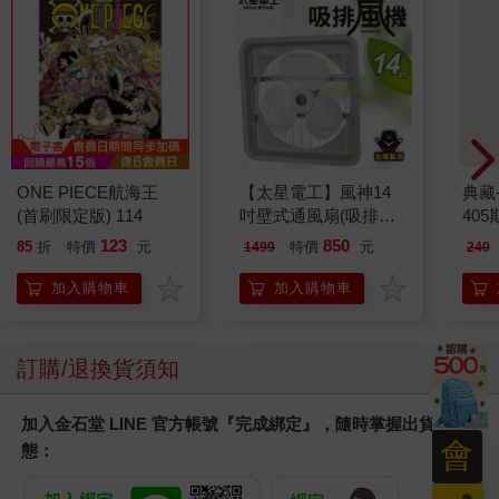
ONE PIECE航海王
【太星電工】風神14
典藏
(首刷限定版) 114
吋壁式通風扇(吸排風
405
機)
123
850
85
折
特價
元
特價
元
1499
240
加入購物車
加入購物車
訂購/退換貨須知
加入金石堂 LINE 官方帳號『完成綁定』，隨時掌握出貨動
會
態：