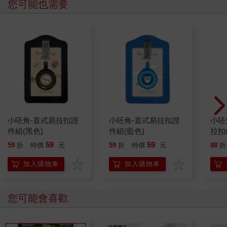
您可能也需要
小呸角-直式易拉扣證
小呸角-直式易拉扣證
小呸
件組(黑色)
件組(藍色)
拉扣
59
59
59
折
特價
元
59
折
特價
元
88
折
加入購物車
加入購物車
您可能會喜歡