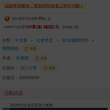
認購希望書包，幫助弱勢孩童上學不中斷！
10
預計最高可得金幣
點
?
100累1點 4點抵1元
HAPPY GO享
折抵無上限
分類：
中文書
＞
社會哲思
＞
政治/國際情勢
＞
國際關係
追蹤
作者：
吳萬寶
追蹤
出版社：
淡江大學
追蹤
出版日：
2024/08/09
活動訊息
閱讀漫遊錄-2026上半年暢銷榜
2