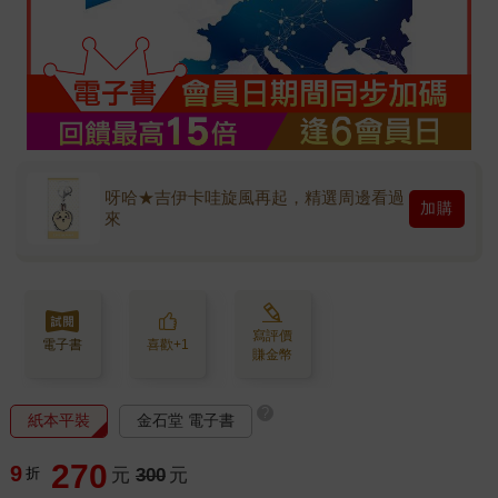
呀哈★吉伊卡哇旋風再起，精選周邊看過
加購
來
寫評價
電子書
喜歡+1
賺金幣
?
紙本平裝
金石堂 電子書
270
9
折
元
300
元