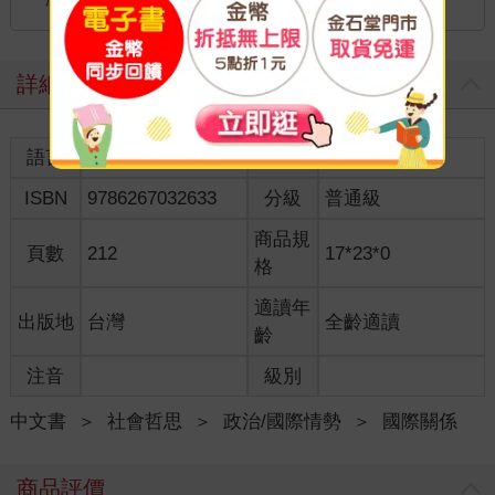
港澳店取：
詳細資料
語言
中文繁體
裝訂
紙本平裝
ISBN
9786267032633
分級
普通級
商品規
頁數
212
17*23*0
格
適讀年
出版地
台灣
全齡適讀
齡
注音
級別
中文書
＞
社會哲思
＞
政治/國際情勢
＞
國際關係
商品評價