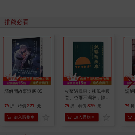
推薦必看
請解開故事謎底 05
杖藜過橋東：柳風生暖
請解
意、杏雨不濕衣；陳亮
恭談以心轉境的適齡漫
221
379
79
折
特價
元
79
折
特價
元
79
折
想
加入購物車
加入購物車