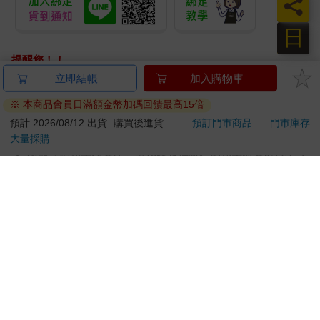
員
日
提醒您！！
金石堂及銀行均不會請您操作ATM! 如接獲電話要求您前往
立即結帳
加入購物車
ATM提款機，請不要聽從指示，以免受騙上當！
※ 本商品會員日滿額金幣加碼回饋最高15倍
退換貨須知：
預計 2026/08/12 出貨
購買後進貨
預訂門市商品
門市庫存
大量採購
**提醒您，鑑賞期不等於試用期，退回商品須為全新狀態**
依據「消費者保護法」第19條及行政院消費者保護處公告之
「通訊交易解除權合理例外情事適用準則」，以下商品購買
後，除商品本身有瑕疵外，將不提供7天的猶豫期：
易於腐敗、保存期限較短或解約時即將逾期。（如：生
鮮食品）
依消費者要求所為之客製化給付。（客製化商品）
報紙、期刊或雜誌。（含MOOK、外文雜誌）
經消費者拆封之影音商品或電腦軟體。
非以有形媒介提供之數位內容或一經提供即為完成之線
上服務，經消費者事先同意始提供。（如：電子書、電