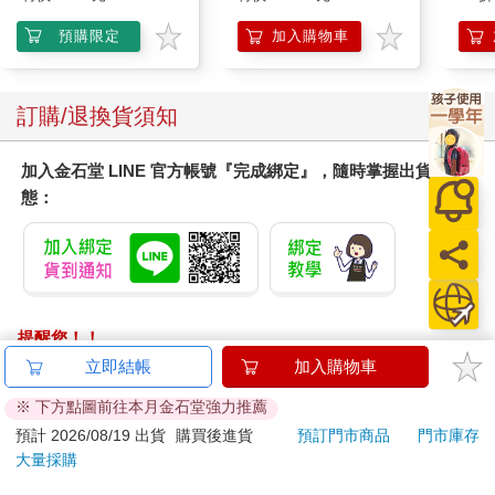
25周年彩色進化版
抹草
另有
預購限定
加入購物車
訂購/退換貨須知
加入金石堂 LINE 官方帳號『完成綁定』，隨時掌握出貨動
態：
提醒您！！
金石堂及銀行均不會請您操作ATM! 如接獲電話要求您前往
立即結帳
加入購物車
ATM提款機，請不要聽從指示，以免受騙上當！
※ 下方點圖前往本月金石堂強力推薦
退換貨須知：
預計 2026/08/19 出貨
購買後進貨
預訂門市商品
門市庫存
大量採購
**提醒您，鑑賞期不等於試用期，退回商品須為全新狀態**
依據「消費者保護法」第19條及行政院消費者保護處公告之