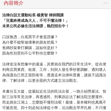
內容簡介
法律白話文運動站長 楊貴智 律師開講
「兒童終將成為大人，不可不懂法律！」
未來公民必修生活法律課，熱烈招生中！
口說無憑，白底黑字才會是證據？
為什麼不能幫做壞事的朋友把風？
爸媽吵架拳打腳踢，該如何是好？
因為性別受到不公平對待怎麼辦？
法律並沒有想像中的遙遠，其實就在我們的日常生活中。從在便
利商店買東西、租屋、工作，到與人發生爭吵要調解、遇到壞人
為保護自己而正當防衛等，透過這本法律科普書，讓孩子認識法
律、了解法律，以更全面的方式建立法治觀念。
本書分五大篇，從最貼近生活的民法出發，一路介紹勞基法、智
財三法等常見法律，再透過民、刑事訴訟法了解法院怎麼運作。
而走跳在江湖上，怎麼能不懂刑法呢！最後，基本權利也萬萬不
可被忽視。四十則必知法律從小學，法治觀念早早扎根，不只懂