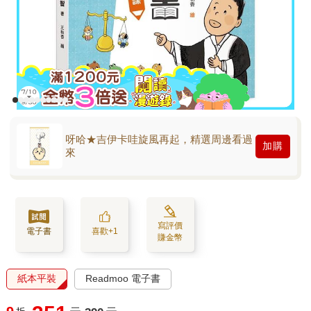
呀哈★吉伊卡哇旋風再起，精選周邊看過
加購
來
寫評價
電子書
喜歡+1
賺金幣
紙本平裝
Readmoo 電子書