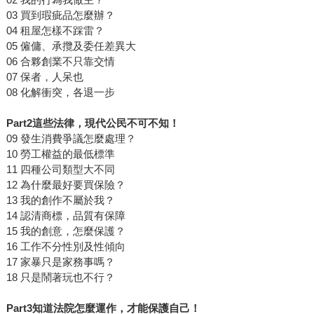
03 買到瑕疵品怎麼辦？
04 租屋怎樣不踩雷？
05 僱傭、承攬及委任差異大
06 合夥創業不只靠交情
07 保者，人呆也
08 化解衝突，各退一步
Part2這些法律，現代公民不可不知！
09 發生消費爭議怎麼處理？
10 勞工權益的最低標準
11 四種公司類型大不同
12 為什麼最好要買保險？
13 我的創作不屬於我？
14 認清商標，品質有保障
15 我的創意，怎麼保護？
16 工作不分性別及性傾向
17 家暴只是家務事嗎？
18 只是鬧著玩也不行？
Part3知道法院怎麼運作，才能保護自己！