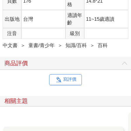
頁數
176
14.8*21
格
適讀年
出版地
台灣
11~15歲適讀
齡
注音
級別
中文書
＞
童書/青少年
＞
知識/百科
＞
百科
商品評價
寫評價
相關主題