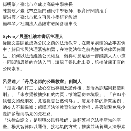
孫明峯／臺北市立成功高級中學校長
陳慧玟／臺北市立龍門國民中學教師、教育部閱讀推手
廖淑霞／臺北市私立再興小學研究教師
顧翠琴／社團法人基隆市教師會理事長
Sylvie
／晨熹社繪本書店主理人
從圖文書開啟成為公民之前的法治教育，在簡單易懂的故事案例
中了解日常與法理緊密相繫，在遵從法律之前先懂得法律因何而
生，如何以法治維護公民權益，難得可見這樣一部能讓大人小孩
ㄧ同閱讀思辨的六法入門，讓親子得以此出發，培植健康正直的
公民素養。
呂昱達／「丹尼老師的公民教室」創辦人
「朋友相約打工，放心交出存摺及證件後，竟淪為詐騙同夥遭判
刑」、「未察覺被抽換租約內頁，慘遭惡房東坑殺」、「在IG小
帳發文抱怨朋友，竟被提告公然侮辱」。屢見不鮮的新聞案例，
總令人不勝唏噓；感嘆若法治教育能從小紮根，是否能避免兒少
走許多顯而易見的冤枉路。
「法律白話文」是現職公民科教師，最頻繁補充法學新知的平
臺。楊貴智律師以通俗、接地氣的方式，推廣並涵養國人法學素