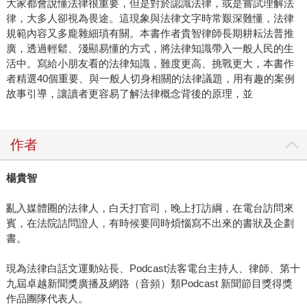
大家都會說懂法律很重要，但是對於認識法律，或是嘗試理解法
律，大多人卻視為畏途。這現象與法律文字時常艱深難懂，法律
規範內容又多龐雜細瑣有關。本書作者貴智律師長期耕耘法普推
廣，透過輕鬆、淺顯易懂的方式，將法律知識帶入一般人民的生
活中。寫給小朋友看的法律知識，難度更高、挑戰更大，本書作
者精選40個重要、與一般人切身相關的法律議題，用有趣的案例
故事引導，讓讀者更容易了解法律概念背後的原理，並
作者
楊貴智
亂入媒體圈的法律人，白天打官司，晚上打訪綱，在電台訪問來
賓，在法院詰問證人，有時候要同時煩惱寫不出來的書狀及企劃
書。
現為法律白話文運動站長、Podcast法客電台主持人、律師、第十
九屆卓越新聞獎廣播及網路（音頻）類Podcast 新聞節目獎得獎
作品團隊代表人。