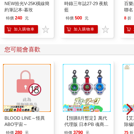
NEW拾光V-25K橫線簡
時錄三年誌27-29 夜航
百樂果
約筆記本-暮玫
藍
聯名
240
500
特價
元
特價
元
8
折
加入購物車
加入購物車
您可能會喜歡
BLOOD LINE～怪異
【預購8月暫定】萬代
【艾
ABO宇宙～
代理版 日本PB 魂商店
除穢
限定 數碼寶貝 D-ARK
平安
280
3790
特價
元
特價
元
75
折