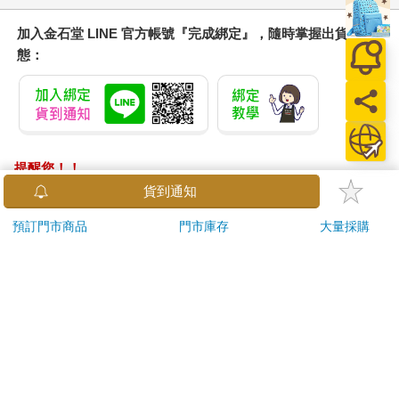
加入金石堂 LINE 官方帳號『完成綁定』，隨時掌握出貨動
態：
提醒您！！
金石堂及銀行均不會請您操作ATM! 如接獲電話要求您前往
ATM提款機，請不要聽從指示，以免受騙上當！
退換貨須知：
**提醒您，鑑賞期不等於試用期，退回商品須為全新狀態**
依據「消費者保護法」第19條及行政院消費者保護處公告之
「通訊交易解除權合理例外情事適用準則」，以下商品購買
後，除商品本身有瑕疵外，將不提供7天的猶豫期：
易於腐敗、保存期限較短或解約時即將逾期。（如：生
鮮食品）
依消費者要求所為之客製化給付。（客製化商品）