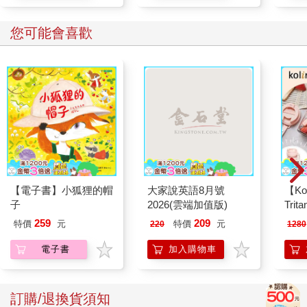
您可能會喜歡
【電子書】小狐狸的帽
大家說英語8月號
【Ko
子
2026(雲端加值版)
Tri
MN5
259
209
特價
元
特價
元
220
1280
電子書
加入購物車
訂購/退換貨須知