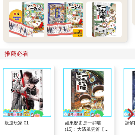
推薦必看
叛逆玩家 01
如果歷史是一群喵
請解
(15)：大清風雲篇【萌