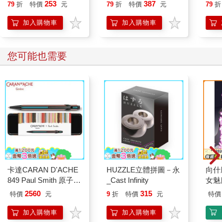
貓漫畫學歷史】
253
387
79
折
特價
元
79
折
特價
元
79
折
加入購物車
加入購物車
您可能也需要
卡達CARAN D'ACHE
HUZZLE立體拼圖－永
向什
849 Paul Smith 原子筆
_Cast Infinity
女魅
ED.5 條紋黑
2560
315
特價
元
9
折
特價
元
特價
加入購物車
加入購物車