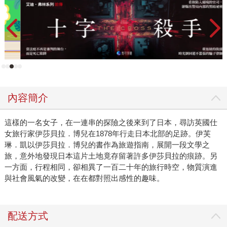
新
內容簡介
這樣的一名女子，在一連串的探險之後來到了日本，尋訪英國仕
女旅行家伊莎貝拉．博兒在1878年行走日本北部的足跡。伊芙
琳．凱以伊莎貝拉．博兒的書作為旅遊指南，展開一段文學之
旅，意外地發現日本這片土地竟存留著許多伊莎貝拉的痕跡。另
一方面，行程相同，卻相異了一百二十年的旅行時空，物質演進
與社會風氣的改變，在在都對照出感性的趣味。
配送方式