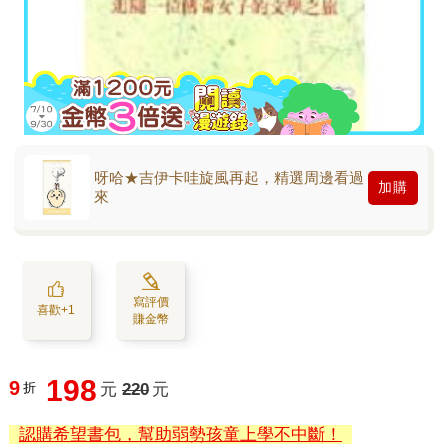
呀哈★吉伊卡哇旋風再起，精選周邊看過
加購
來
寫評價
喜歡+1
賺金幣
198
9
折
元
220
元
認購希望書包，幫助弱勢孩童上學不中斷！