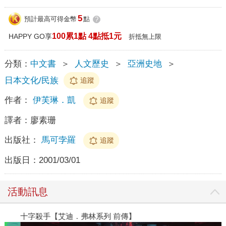
5
預計最高可得金幣
點
?
100累1點 4點抵1元
HAPPY GO享
折抵無上限
分類：
中文書
＞
人文歷史
＞
亞洲史地
＞
日本文化/民族
追蹤
作者：
伊芙琳．凱
追蹤
譯者：
廖素珊
出版社：
馬可孛羅
追蹤
出版日：
2001/03/01
活動訊息
十字殺手【艾迪．弗林系列 前傳】
飛