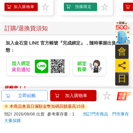
尺、厚度僅十二厘米的屋頂上，五十九個大小不同的方形開口隨
加入購物車
預購限定
機配置，沒有任何柱子支撐，浮在空間裡。這片大屋頂的荷重是
由外圍牆體和基礎部分承擔，通過八十三根基樁和五十四個地
錨，強力固定於地底，確保整體結構的穩定性，在建築構造上展
訂購/退換貨須知
現令人驚嘆的技術。
加入金石堂 LINE 官方帳號『完成綁定』，隨時掌握出貨動
石上純也設計KAIT廣場的初衷，是希望創造一個能滿足多樣需求
會
態：
又提供自由舒適體驗的空間。可以打破過去機能被空間所局限的
窘境，同時也是能讓學生放鬆身心、激發創意的場所。他不斷嘗
員
試在建築中定義自然，或是在自然中創作出能與自然合一的建
築。KAIT廣場屋頂上的方形開口沒有玻璃或壓克力，直接向著天
日
空開放，這裡的「半戶外性」使光線、風、雨等自然元素成為空
間不可分割的一部分。讓每一個時刻都獨特：晴天時，不同時段
提醒您！！
的陽光染出不同濃淡的光影；雨天時，雨水如瀑布般從開口傾瀉
金石堂及銀行均不會請您操作ATM! 如接獲電話要求您前往
而下，同時感受到光與風，天空與綠植，雨落聲或鳥鳴聲。
ATM提款機，請不要聽從指示，以免受騙上當！
石上純也說：「有時候對於人來說，自然的尺度是非常大的。」
退換貨須知：
他試圖將這大尺度的自然引導進人的空間裡，轉化為人的尺度，
**提醒您，鑑賞期不等於試用期，退回商品須為全新狀態**
讓人感受與自然共存。他在建築中重新定義「室內外」，看似分
依據「消費者保護法」第19條及行政院消費者保護處公告之
離卻同時模糊了彼此界線。從地形設計開始，讓地面呈現緩坡