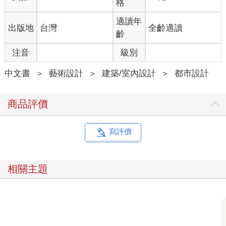
格
入口，左邊是隈研吾重新詮釋的新時代神社，右邊的巨石建築像
漂浮在水盤上，配著周邊叢林與武藏野丘陵的自然風景。
適讀年
出版地
台灣
全齡適讀
齡
隈研吾的建築有數個特點，其中「自然素材」是其建築作品中最
注音
級別
重要的關鍵字。一九九一年，獨立開業後的第一個大型建築案
「M2大樓」，具象的混凝土建築，受到多方批判，在那之後沉寂
中文書
＞
藝術設計
＞
建築/室內設計
＞
都市設計
了好一陣子。一九九四年接到高知縣檮原町的設計案，受到環境
啟發，利用在地材料，開始嘗試使用木頭設計建築。利用疊加、
重組等手法，以數個木組構件建構出建築樣態，弱化建築邊界、
商品評價
製造縫隙讓風與光流動……。如此轉變，讓他的作品獨樹一格，
保有日本傳統概念的同時，用現代手法創造出許多精彩的作品，
因此在海內外受到許多矚目。他曾說過，自己的作品中，木建築
寫評價
的集大成是國立競技場，而石建築的集大成便是這座角川武藏野
博物館了。
相關主題
角川武藏野博物館掛上了大約兩萬片、一千兩百頓的花崗岩，約
三十公尺高，外觀由六十六個三角切面構成，無論在規模或工法
上，的確是他的石造建築中，最具代表性的作品。博物館內部融
合了圖書館、美術館和博物館的功能，展示著角川文化的各類出
版。最受矚目的四樓書架劇場空間，被約八公尺高的書架所包