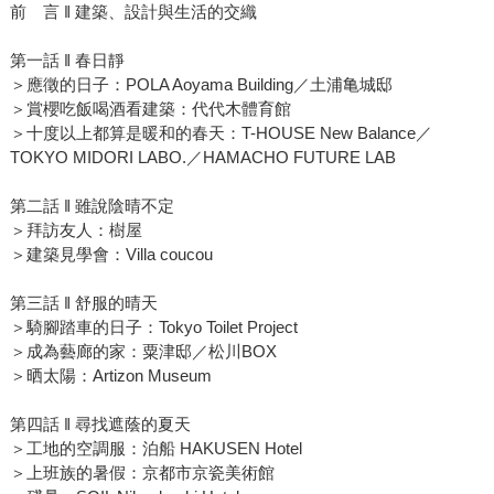
前 言 ‖ 建築、設計與生活的交織
第一話 ‖ 春日靜
＞應徵的日子：POLA Aoyama Building／土浦亀城邸
＞賞櫻吃飯喝酒看建築：代代木體育館
＞十度以上都算是暖和的春天：T-HOUSE New Balance／
TOKYO MIDORI LABO.／HAMACHO FUTURE LAB
第二話 ‖ 雖說陰晴不定
＞拜訪友人：樹屋
＞建築見學會：Villa coucou
第三話 ‖ 舒服的晴天
＞騎腳踏車的日子：Tokyo Toilet Project
＞成為藝廊的家：粟津邸／松川BOX
＞晒太陽：Artizon Museum
第四話 ‖ 尋找遮蔭的夏天
＞工地的空調服：泊船 HAKUSEN Hotel
＞上班族的暑假：京都市京瓷美術館