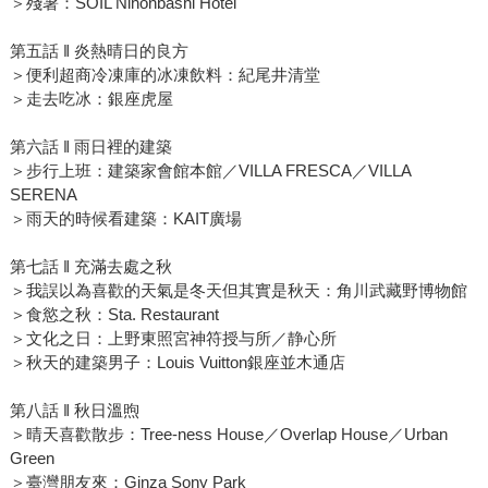
＞殘暑：SOIL Nihonbashi Hotel
第五話 ‖ 炎熱晴日的良方
＞便利超商冷凍庫的冰凍飲料：紀尾井清堂
＞走去吃冰：銀座虎屋
第六話 ‖ 雨日裡的建築
＞步行上班：建築家會館本館／VILLA FRESCA／VILLA
SERENA
＞雨天的時候看建築：KAIT廣場
第七話 ‖ 充滿去處之秋
＞我誤以為喜歡的天氣是冬天但其實是秋天：角川武藏野博物館
＞食慾之秋：Sta. Restaurant
＞文化之日：上野東照宮神符授与所／静心所
＞秋天的建築男子：Louis Vuitton銀座並木通店
第八話 ‖ 秋日溫煦
＞晴天喜歡散步：Tree-ness House／Overlap House／Urban
Green
＞臺灣朋友來：Ginza Sony Park