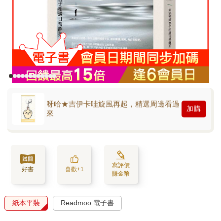
呀哈★吉伊卡哇旋風再起，精選周邊看過
加購
來
寫評價
好書
喜歡+1
賺金幣
紙本平裝
Readmoo 電子書