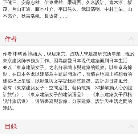
下健三、安藤忠雄、伊東豊雄、隈研吾、久米設計、青木淳、坂
茂、片山正通、藤本壯介、平田晃久、武田清明、中村圭佑、山
本亮介、秋吉浩氣、長坂常……
作者
作者∣李昀蓁∣高雄人，現居東京。成功大學建築研究所畢業，現於
東京建築師事務所工作。因為熱愛日本現代建築而到日本生活，
並以「東京建築女子」之名分享城市與建築的觀察。以東京為據
點，在日本各處以建築為主題展開旅行，習慣在地圖上將想看的
建築標上星號，以影像與文字記錄那些建築、設計與日常風景。
著有《東京建築女子：空間巡禮、藝術散策，30趟觸動人心的設
計旅行》、《東京建築女子的建築選品》、《東京建築女子風格
設計旅店選》，透過書寫與影像，分享建築、設計與生活之間的
連結。
目錄