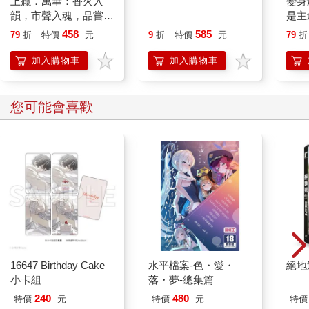
上癮．萬華：香火入
英文書寫體自學聖經
變身
韻，市聲入魂，品嘗三
(新裝版)：美國國寶級
是主
〈雨天時候看建築〉
百年的老城光影
大師為你量身訂製，字
錢花
458
585
79
折
特價
元
9
折
特價
元
79
折
形分析肌肉運用✕運作
如期
大多數的人旅行不愛遇雨，不喜歡雨天出門的我，卻滿常在建築
練習，經歷百年淬鍊的
到發
加入購物車
加入購物車
旅行時，遇到不好的天氣。可能年紀稍長，比起以前愛鬧脾氣，
專業系統教學，讓你寫
已懂得生氣也無法改變天氣，反而可以用平靜的心情去看待，還
一手人人稱羨的美字
能與朋友們笑著說，雨天看建築更棒，因為從古至今，建築最大
您可能會喜歡
的敵人除了偶發災害，「水」這個日常生活中的小物質，常常是
做建築設計時的煩惱。所以在雨天看建築，可以學習到建築師處
理雨水的方式，我也變得可以帶著愉悅心情，在雨天進行建築旅
行。
二○○八年，建築師石上純也完成了神奈川工科大學中的「KAIT工
坊」，那個以三百零五根隨機分布的細柱支撐的玻璃盒子，結合
自然與開放感，成為當年最受矚目的建築，也讓石上純也成為建
築界的一顆新星。不斷挑戰建築的各種可能性與極限的他，於二○
二○年在KAIT工房旁，一座再次成為話題性建築的「KAIT廣場」
落成，替校園再添增一個極具實驗性的廣場空間。
16647 Birthday Cake
水平檔案-色・愛・
絕地
小卡組
落・夢-總集篇
KAIT廣場占地約四千一百平方米，從遠方看過去，白色的建築物
240
480
特價
元
特價
元
特價
有一大片開著數個小洞的屋頂。這片長寬八十七乘以五十六公