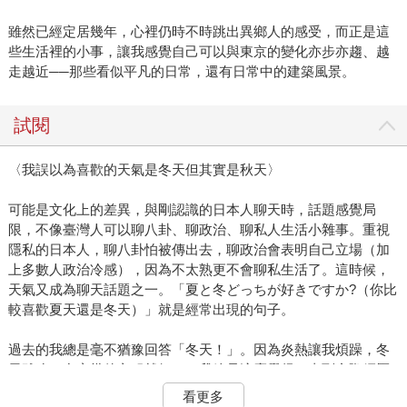
雖然已經定居幾年，心裡仍時不時跳出異鄉人的感受，而正是這
些生活裡的小事，讓我感覺自己可以與東京的變化亦步亦趨、越
走越近──那些看似平凡的日常，還有日常中的建築風景。
試閱
〈我誤以為喜歡的天氣是冬天但其實是秋天〉
可能是文化上的差異，與剛認識的日本人聊天時，話題感覺局
限，不像臺灣人可以聊八卦、聊政治、聊私人生活小雜事。重視
隱私的日本人，聊八卦怕被傳出去，聊政治會表明自己立場（加
上多數人政治冷感），因為不太熟更不會聊私生活了。這時候，
天氣又成為聊天話題之一。「夏と冬どっちが好きですか?（你比
較喜歡夏天還是冬天）」就是經常出現的句子。
過去的我總是毫不猶豫回答「冬天！」。因為炎熱讓我煩躁，冬
天雖冷，多穿幾件衣服就好了。我總是這麼覺得。直到實際經歷
東京的冬天，那冷刺骨的寒風，滲進皮膚的冰凍感，的確讓人一
看更多