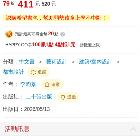
411
79
折
元
520
元
認購希望書包，幫助弱勢孩童上學不中斷！
20
預計最高可得金幣
點
?
100累1點 4點抵1元
HAPPY GO享
折抵無上限
分類：
中文書
＞
藝術設計
＞
建築/室內設計
＞
都市設計
追蹤
作者：
李昀蓁
追蹤
出版社：
二十張出版
追蹤
出版日：
2026/05/13
活動訊息