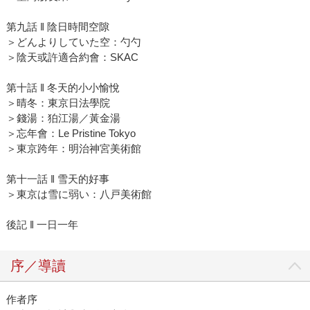
第九話 ‖ 陰日時間空隙
＞どんよりしていた空：勺勺
＞陰天或許適合約會：SKAC
第十話 ‖ 冬天的小小愉悅
＞晴冬：東京日法學院
＞錢湯：狛江湯／黃金湯
＞忘年會：Le Pristine Tokyo
＞東京跨年：明治神宮美術館
第十一話 ‖ 雪天的好事
＞東京は雪に弱い：八戸美術館
後記 ‖ 一日一年
序／導讀
作者序