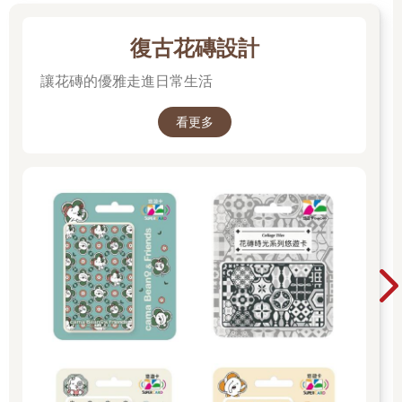
圍，不同種類的書架單元交錯配置，以人的腦部構造為想像，創
造出一個立體且具有流動感的挑高空間。
復古花磚設計
日本的秋天氣溫雖然宜人，天暗起風後有時候還是稍嫌寒冷。襯
讓花磚的優雅走進日常生活
著黃澄澄的天色，一旁令和神社的現代鳥居閃爍，我們帶著滿足
的心情準備離去。在感受過幾年日本冬季之後，現在只要再被問
看更多
起「夏と冬どっちが好きですか?（你比較喜歡夏天還是冬
天）」，就會微笑且毫不猶豫的說「春と秋が好きです（我喜歡
春天跟秋天）」，雖然文不對題，但這才是我的真心。
日本的秋季例事比起臺灣多了很多，臺灣人對於秋天，最多想到
的應該只有「食欲之秋」吧。剛到東京學日文的那個時期，很喜
歡閱讀鐵路公司或地方發行的文化刊物，除了提升自己的閱讀能
力以外，還可以學到許多日本的生活風格、藝文資訊的寫法與用
語。
在東京的第一個秋天，刊物也飄散的秋日氣氛：可以品味時令美
食的「食欲の秋（食欲之秋）」；秋夜漸長，適合讀書的「読書
の秋（讀書之秋）」；春耕夏耘，秋收冬藏，農作物成熟，也有
許多好吃的水果在這個時期收成的「実りの秋（收穫之秋）」、