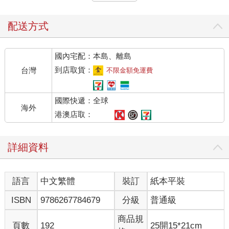
直想窩在暖被桌裡，整個人懶洋洋，沒什麼生產力，這才體會那
些討厭冬天的日本人的感受。原來，我喜歡的一直都是臺灣的冬
天，對比溫帶國家的日本，其實是秋季的溫度。
配送方式
日本秋日的氣溫大概在攝氏二十四至二十九度前後，走在路上不
國內宅配：本島、離島
會流汗，有時候還有涼爽的微風，舒適的氣候讓人「出遠門」的
意願高出很多。二○二○年隈研吾在市郊埼玉縣所澤市所設計的
到店取貨：
台灣
不限金額免運費
「角川武藏野博物館」，從東京都心出發需要花上一個多小時的
車程，就是在怡人天氣時，適合前往的地方。
國際快遞：全球
海外
「我們生活在一塊被稱為地殼的巨大岩石之上，而我也試圖在這
港澳店取：
個地殼上建造一座從地面裂開而出的建築物。」這是他對於角川
武藏野博物館的誕生所做的敘述。他探訪武藏野丘陵，以地形與
詳細資料
自然環境為發想而定義出的「地殼建築」，是使用大地中翻湧而
上的岩石作為主要材料所建造的建築物。的確，從東所澤車站前
往的路上，遠遠可以看到像巨石般的建築物，佇立在這寬廣的大
語言
中文繁體
裝訂
紙本平裝
地上。
ISBN
9786267784679
分級
普通級
這座博物館是所澤SAKURA TOWN設施中的其中一座建築，整個
園區都是由隈研吾規劃，包括Japan Pavilion、辦公室與商業設施
商品規
頁數
192
25開15*21cm
棟、博物館以及一旁的武藏野坐令和神社。穿過公園接續著園區