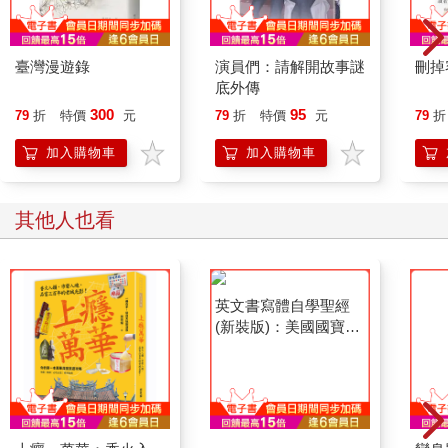
有的樣貌，像是隧道般的長型空間裡，沿著彎折的房間設計了吧
檯座位，是個讓一個人也可以安心享用料理的空間；以前是客廳
與廚房的三樓有著天窗，設計師保留著原有的空間特質，加進一
臺灣漫遊錄
演員們：請解開故事謎
刪掉
些新的照明，一些擺設，擺上對座的桌椅，創造出特有的新氛
底外傳
圍，很適合與幾位朋友一起談天用膳。
300
95
79
折
特價
元
79
折
特價
元
79
折
因為過於狹長型的空間不易送餐接客，他們將所有的內裝材料拆
加入購物車
加入購物車
除，露出原有結構體，確保足夠的服務空間。但還是擔心原有混
凝土表情過於粗糙，便刻意在將進入房間前的牆漆白，增加空間
對比，也增加點細膩。空間裡還點綴著同色系的大理石、鋁板、
其他人也看
灰色強化纖維板或一點點的木頭或皮質素材，完整空間的基調，
就像餐食中的調味料，提點了空間調性，讓整體氛圍更加迷人美
味。
我很喜歡他們樸實卻暖心的料理，就跟空間一樣，沒有浮誇奢
華，淡淡的質感卻能深沁胃袋，也深沁心靈。Sta.的澀谷一號店
定調了這樣的溫柔，隨後在神田店或者是麻布台的空間裡，也是
同樣讓人舒心，我的食欲之秋不一定要大啖豐盛奢華的食物，有
著美好空間，樸實的美味已經讓我感到滿足開心。