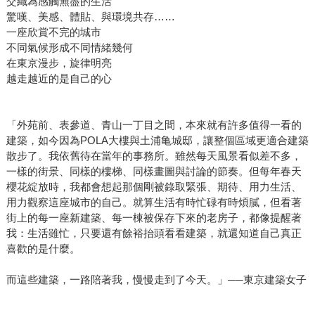
交織為感觸無盡的生活
驚嘆、美感、體貼、與環境共存……
一座欣賞不完的城市
不同氣候形成不同情緒幾何
在東京漫步，旋律明亮
越走越近的是自己的心
「外苑前、表參道、青山一丁目之間，本來就有許多值得一看的
建築，如今因為POLA大樓與土浦亀城邸，讓整個區域更適合建築
散步了。我依舊待在當年的事務所。雖然每天風景看似差不多，
一樣的街景、同樣的樓梯、同樣畫圖與討論的節奏。但每年春天
櫻花綻放時，我都會想起那個剛被錄取緊張、期待、用力生活、
用力觀察這座城市的自己。就算生活有時忙碌有時煩膩，但看著
街上的每一座新建築、每一棟被保存下來的老房子，都像提醒著
我：生活雖忙，只要還有餘裕抬頭看看建築，就還知道自己真正
喜歡的是什麼。
而這些建築，一路陪著我，慢慢走到了今天。」──東京建築女子