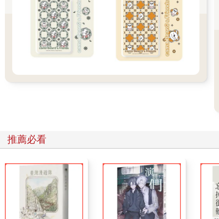
適合陶冶感性，培養藝術氛圍的「芸術の秋（藝術之秋）」；褪
去夏日炎熱，氣侯變得宜人，適合戶外活動的「スポーツの秋
（運動之秋）」，各種對於秋天的形容詞與文章，才讓我感受到
他們對於秋日的期待，不少於春天的櫻花盛開。
儘管對於秋日的形容又多又浪漫，但對於身為相當看重「吃」的
臺灣人的我，「食欲之秋」依舊是最深刻體會的詞句了吧。也的
確，入秋之後常常食欲大開，經常約上東京好朋友，一起到有著
設計感，同時有著美物食物的餐廳空間用餐。
東京的小巷子是非常迷人的，看起來樸實的巷弄中，偶爾有著許
多令人眼睛一亮的設計選店、氛圍餐廳。逃離那個總是擠滿人群
的澀谷全向十字路口之後往西走，靠近神泉車站的小巷裡，一棟
推薦必看
白色細長的舊房子，裝著率性的銀色大門，掛著小小的白色招
牌，寫著「Sta.」。比起大街上那些擺滿裝飾、花枝招展的商店
外觀，Sta.散發著一股沉穩且寧靜的氛圍。
餐廳本來是一棟隱藏在小巷裡的三層樓住宅，由設計師山本亮介
帶領的ya Inc.設計工作室主導，進行空間改造。本來的一樓停車
空間改為多功能空間，有時是藝廊，也可能是市集，是可以有任
何的活動發生的場所；拆除原本二樓的寢室與衛浴，露出空間原