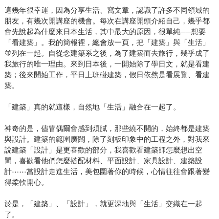
這幾年很幸運，因為分享生活、寫文章，認識了許多不同領域的
朋友，有幾次開講座的機會。每次在講座開頭介紹自己，幾乎都
會先說起為什麼來日本生活，其中最大的原因，很單純──想要
「看建築」。我的簡報裡，總會放一頁，把「建築」與「生活」
並列在一起。自從念建築系之後，為了建築而去旅行，幾乎成了
我旅行的唯一理由。來到日本後，一開始除了學日文，就是看建
築；後來開始工作，平日上班碰建築，假日依然是看展覽、看建
築。
「建築」真的就這樣，自然地「生活」融合在一起了。
神奇的是，儘管偶爾會感到煩膩，那些繞不開的，始終都是建築
與設計。建築的範圍廣闊，除了刻板印象中的工程之外，對我來
說建築「設計」是更喜歡的部分，我喜歡看建築師怎麼想出空
間，喜歡看他們怎麼搭配材料、平面設計、家具設計、建築設
計⋯⋯當設計走進生活，美包圍著你的時候，心情往往會跟著變
得柔軟開心。
於是，「建築」、「設計」，就更深地與「生活」交織在一起
了。