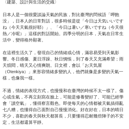
〈建築、設計與生活的交織〉
日本人是一個很愛談論天氣的民族，對比臺灣的問候語「呷飽
没」，日本人的日常對話，很多時候是從「今日は天気いいです
ね（今天天氣很好耶）」、「今日は暑い／寒いですね（今天很
熱／冷呢）」這樣的對話開始。四季分明的日本，天氣在日常生
活中，變得格外顯著。
在這裡生活久了，發現自己的情緒或心情，滿容易受到天氣影
響。冬日感傷、夏日浮躁、秋日惆悵，到了春天又充滿希望；雨
天煩悶，晴天又心情爽朗。日文裡，會以「お天気屋
（Otenkiya）」來形容情緒多變的人，他們就像是多變的天氣一
樣，也像我一樣。
不過，情緒的表現方式，也慢慢和在臺灣的時候不太一樣了。傷
心或生氣，不再立刻寫在臉上，可能是修養變好了、可能已經學
會「讀空氣」，懂得察言觀色。即使每天的心情都被天氣搞得亂
七八糟，也懂得自己面對自己慢慢消化。好在好在，日本的晴日
不少，喜歡的春天與秋天都算長，只要懂得忍耐幾些陣子的不安
定，生活都還算平靜。