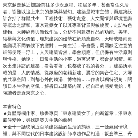
東京越走越近∣無論前往多少次旅程、移居多年，甚至常住久居
者，皆難以追上東京的創新與變幻。建築是城市主體，而建築設
計含括了群體共生、工程技術、藝術創意、人文關懷與環境意識
等概念之諧和。東京建築女子以其專業背景與敏銳度，走訪特色
建物、大師經典與新銳作品，分析不同建築作品的功能、美學、
結構與文化價值，理想建築的優勢在於順應自然，天晴或陰雨更
能顯現不同氣候下的應對，一如生活，學會慢，周圍缺乏注意的
細節便逐一浮上，人與建築皆然，學會順應，但仍保有生活原則
與性格。她說：「日常生活的小事，過著過著，都會是累積。每
次出走拜訪的建築，看著看著，也都成了我的養分。」建築所承
載的是，人的情感。從銀座的老鋪新建、澀谷的集合住宅、大塚
的共享空間，到都心外的錢湯、博物館……作者以獨特視角，閱
讀日本生活的空氣，解析日式建築內涵，從自己的感受開始，引
領讀者走近東京之心。
本書特色
★媒體專欄作家、臉書專頁「東京建築女子」的新篇章，沿東京
氣候變換，尋找建築與生活的藝術
★全十一話映演近百項建築融於生活的態樣，三十餘氣候情境
裡，與不同世代的日本建築設計師卓越作品相遇：坂倉準三、丹