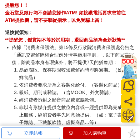
提醒您！！
金石堂及銀行均不會請您操作ATM! 如接獲電話要求您前往
ATM提款機，請不要聽從指示，以免受騙上當！
退換貨須知：
**提醒您，鑑賞期不等於試用期，退回商品須為全新狀態**
依據「消費者保護法」第19條及行政院消費者保護處公告之
「通訊交易解除權合理例外情事適用準則」，以下商品購買
後，除商品本身有瑕疵外，將不提供7天的猶豫期：
易於腐敗、保存期限較短或解約時即將逾期。（如：生
鮮食品）
依消費者要求所為之客製化給付。（客製化商品）
報紙、期刊或雜誌。（含MOOK、外文雜誌）
經消費者拆封之影音商品或電腦軟體。
非以有形媒介提供之數位內容或一經提供即為完成之線
上服務，經消費者事先同意始提供。（如：電子書、電
子雜誌、下載版軟體、虛擬商品…等）
已拆封之個人衛生用品。（如：內衣褲、刮鬍刀、除毛
立即結帳
加入購物車
刀…等）