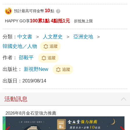
10
預計最高可得金幣
點
?
100累1點 4點抵1元
HAPPY GO享
折抵無上限
分類：
中文書
＞
人文歷史
＞
亞洲史地
＞
韓國史地／人物
追蹤
作者：
邵毅平
追蹤
出版社：
新視野New
追蹤
出版日：
2019/08/14
活動訊息
2026年8月金石堂強力推薦