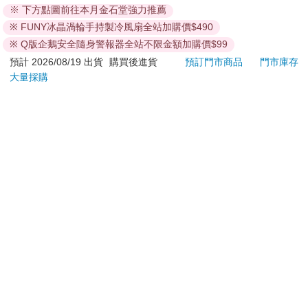
※ 下方點圖前往本月金石堂強力推薦
若非上列種類商品，均享有到貨7天的猶豫期（含例假
※ FUNY冰晶渦輪手持製冷風扇全站加購價$490
日）。
辦理退換貨時，商品（組合商品恕無法接受單獨退貨）必須
※ Q版企鵝安全隨身警報器全站不限金額加購價$99
是您收到商品時的原始狀態（包含商品本體、配件、贈品、
預計 2026/08/19 出貨
購買後進貨
預訂門市商品
門市庫存
保證書、所有附隨資料文件及原廠內外包裝…等），請勿直
大量採購
接使用原廠包裝寄送，或於原廠包裝上黏貼紙張或書寫文
字。
退回商品若無法回復原狀，將請您負擔回復原狀所需費用，
嚴重時將影響您的退貨權益。