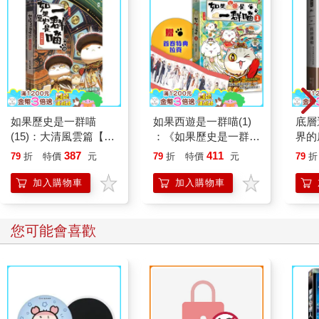
如果歷史是一群喵
如果西遊是一群喵(1)
底層
(15)：大清風雲篇【萌
：《如果歷史是一群
界的
貓漫畫學歷史】
喵》作者最新力作，附
387
411
79
折
特價
元
79
折
特價
元
79
折
【首卷特典】拉頁
加入購物車
加入購物車
您可能會喜歡