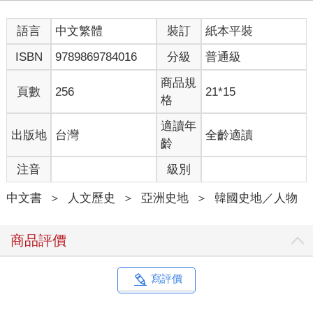
語言
中文繁體
裝訂
紙本平裝
ISBN
9789869784016
分級
普通級
商品規
頁數
256
21*15
格
適讀年
出版地
台灣
全齡適讀
齡
注音
級別
中文書
＞
人文歷史
＞
亞洲史地
＞
韓國史地／人物
商品評價
寫評價