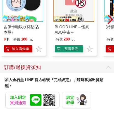
吉伊卡哇吸水杯墊(古
BLOOD LINE～怪異
(特
本屋)
ABO宇宙～
180
280
9
折
特價
元
特價
元
特價
加入購物車
預購限定
訂購/退換貨須知
加入金石堂 LINE 官方帳號『完成綁定』，隨時掌握出貨動
態：