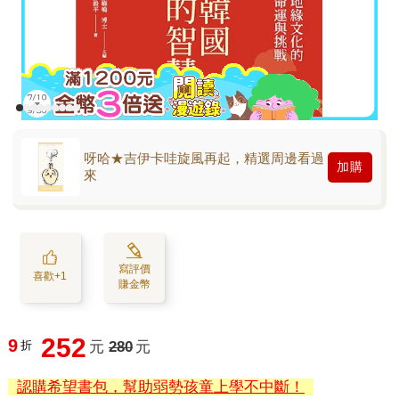
呀哈★吉伊卡哇旋風再起，精選周邊看過
加購
來
寫評價
喜歡+1
賺金幣
252
9
折
元
280
元
認購希望書包，幫助弱勢孩童上學不中斷！