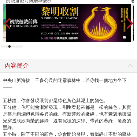
飢餓遊戲前傳贈早優券
教
義的計劃──從花蓮的馬遠部落翻越中央山脈，徒步回到南投
的丹大老家。 隊伍隨稜線一路上上下下，時而腰繞，時而上
攀下切；沿途景色美歸美，但光是第一天，換算下來就是爬
了兩棟台北一○一的高度。像雪羊這樣的專業登山者也就罷
了，要想隊伍中可是連全套專業配備都沒有的族人，連業餘
登山客都稱不上啊，路途上的艱辛血淚不在話下。要沒先弄
清楚脈絡，大概有人會想說「何苦如此折磨自己」吧？其
實，就連隊伍中的族人都在最後一晚招認：「第一天就躲在
內容簡介
睡袋裡偷哭了，想說『我幹嘛要來呀！』」…… 有一種鄉
愁，是你知道自己有個「家」，卻從來只在家族長輩口中聽
中央山脈海拔二千多公尺的迷霧森林中，若你找一個地方坐下
聞，而未曾親身到達過。更有一種鄉愁，是跋山涉水千辛萬
——
苦終於抵達了那個家，但它看起來是那麼破碎，幾乎喪失曾
經有人生活於此的痕跡。所以，他們得年復一年地上路，沿
五秒鐘，你會發現眼前都是綠色黃色與泥土的顏色。
著古道祭禱、鳴槍、吟唱，一一指認老人家口中的「家」，
五分鐘，你可能會漸漸發現，剛剛看起來都是一樣的綠色，其實
和曾走在同一條遷徙路上的祖先對話，否則屬於他們自己的
是整片絢爛但色階各異的綠。有新芽般的嫩綠，也有豪邁地讓陽
歷史便會被湮沒，一個族群的根也將就此斷裂。 這整趟路
光穿透欣欣向榮的鮮綠，還有沉穩的深綠、帶黃的蔥綠、滄桑的
墨綠。
途，有人是在家人的鼓勵下辭了職才能加入隊伍，有人穿著
五小時，除了不同的顏色，你會開始發現，看似靜止不動的森林
雨鞋上路，有人在抵達家屋時哭了，掬起家屋前的土喃喃：