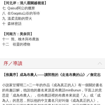
【河北岸：清八通關越嶺道】
七 Qaisul阿公的獵寮
八 在Gaqatu山谷的等待
九 溫柔流動的營火
十 森林密語
【河南方：美奈田】
十一 熊、檜木與布農族
十二 祖靈的禮物
序／導讀
【推薦序】成為布農人——讀郭熊的《走進布農的山》／詹宏志
小說家甘耀明二○二一年的作品《成為真正的人》有一個關於書名
的有趣註解，他說他的書名來源是布農語minBunun，字面上的意
思是「成為布農人」，但布農語裡的布農本來就是「人」或「成
為人」的意思，所以他的中文書名只好叫做《成為真正的人》。