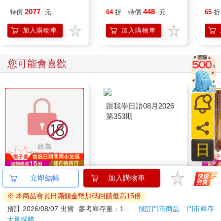
2077
448
特價
元
64
折
特價
元
65
折
加入購物車
加入購物車
您可能會喜歡
跟我學日語08月2026
第353期
連同慾望澈底吞噬你
我在
立即結帳
加入購物車
（全）【特裝版】
真正
※ 本商品會員日滿額金幣加碼回饋最高15倍
實是
580
171
特價
元
特價
元
79
折
180
預計 2026/08/07 出貨
參考庫存量：1
預訂門市商品
門市庫存
大量採購
上市通知我
加入購物車