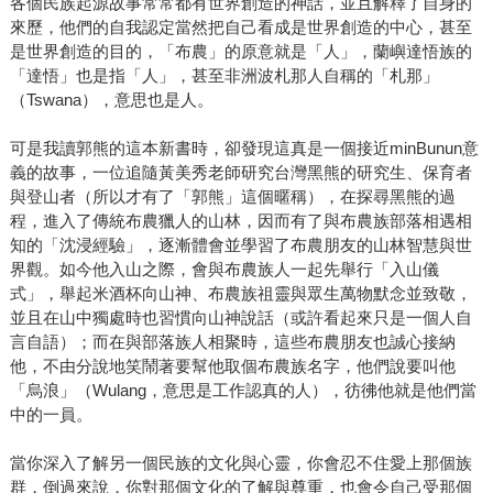
各個民族起源故事常常都有世界創造的神話，並且解釋了自身的
來歷，他們的自我認定當然把自己看成是世界創造的中心，甚至
是世界創造的目的，「布農」的原意就是「人」，蘭嶼達悟族的
「達悟」也是指「人」，甚至非洲波札那人自稱的「札那」
（Tswana），意思也是人。
可是我讀郭熊的這本新書時，卻發現這真是一個接近minBunun意
義的故事，一位追隨黃美秀老師研究台灣黑熊的研究生、保育者
與登山者（所以才有了「郭熊」這個暱稱），在探尋黑熊的過
程，進入了傳統布農獵人的山林，因而有了與布農族部落相遇相
知的「沈浸經驗」，逐漸體會並學習了布農朋友的山林智慧與世
界觀。如今他入山之際，會與布農族人一起先舉行「入山儀
式」，舉起米酒杯向山神、布農族祖靈與眾生萬物默念並致敬，
並且在山中獨處時也習慣向山神說話（或許看起來只是一個人自
言自語）；而在與部落族人相聚時，這些布農朋友也誠心接納
他，不由分說地笑鬧著要幫他取個布農族名字，他們說要叫他
「烏浪」（Wulang，意思是工作認真的人），彷彿他就是他們當
中的一員。
當你深入了解另一個民族的文化與心靈，你會忍不住愛上那個族
群，倒過來說，你對那個文化的了解與尊重，也會令自己受那個