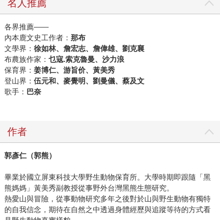
名人推薦
各界推薦——
內本鹿文史工作者：
那布
文學界：
徐如林、詹宏志、詹偉雄、劉克襄
布農族作家：
乜寇
.
索克魯曼、沙力浪
保育界：
姜博仁、游旨价、黃美秀
登山界：
伍元和、麥覺明、劉曼儀、蔡及文
歌手：
巴奈
作者
郭彥仁（郭熊）
畢業於國立屏東科技大學野生動物保育所。大學時期即跟隨「黑
熊媽媽」黃美秀副教授從事野外台灣黑熊生態研究。
熱愛山與冒險，從事動物研究多年之後對於山與野生動物有獨特
的自我信念，期待在自然之中透過身體經歷與追蹤等待的方式看