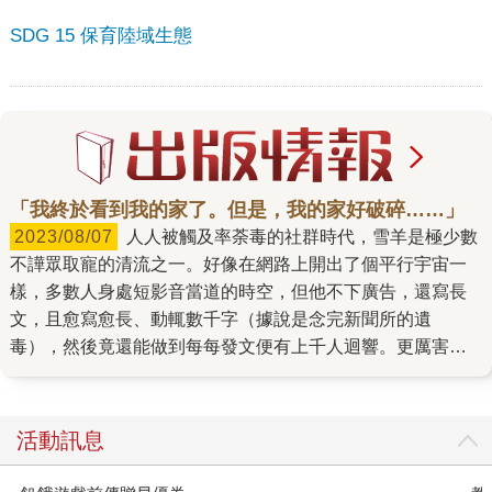
SDG 15 保育陸域生態
「我終於看到我的家了。但是，我的家好破碎……」
2023/08/07
人人被觸及率荼毒的社群時代，雪羊是極少數
不譁眾取寵的清流之一。好像在網路上開出了個平行宇宙一
樣，多數人身處短影音當道的時空，但他不下廣告，還寫長
文，且愈寫愈長、動輒數千字（據說是念完新聞所的遺
毒），然後竟還能做到每每發文便有上千人迴響。更厲害
（離奇）的是，他是山岳攝影師，山裡的報導者，但他的粉
絲，不分爬山不爬山、是不是Outdoor咖、愛不愛野生環境，
大家都愛看他的文章。 這樣一位當紅網路寫作者，在眾人敲
活動訊息
碗多時下，終於寫出了他的第一本著作《記憶砌成的石
階》。2022年，雪羊跟著布農族人執行一項極有文化傳承意