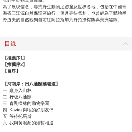
見野生動物真實樣貌。
為了展現信念，尋找野生動物足跡遍及世界各地，包括在中國青
海省三江源自然保護區旅行一個月等待雪豹，也曾經為了體驗星
野道夫的自然觀獨自前往阿拉斯加荒野拍攝棕熊與美洲黑熊。
目錄
【推薦序1】
【推薦序2】
【自序】
【河南岸：日八通關越嶺道】
一 縱身入山林
二 行板八通關
三 青剛櫟林的動物樂園
四 Kaviaz與牠的好朋友們
五 等待托馬斯
六 我與黃喉貂的短暫相遇