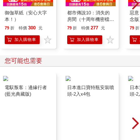
御伽草紙（安心大字
都市傳說10：消失的
惡意
本！）
房間（十周年機密檔案
念版
限量典藏版）
300
277
79
折
特價
元
79
折
特價
元
79
折
加入購物車
加入購物車
您可能也需要
電馭叛客：邊緣行者
日本進口寶特瓶安裝噴
日本
(藍光典藏版)
頭-2入x4包
頭-2