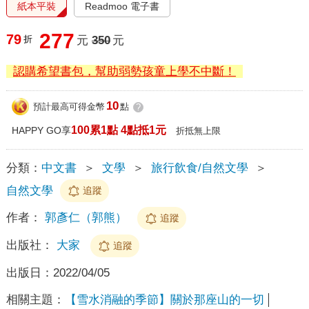
紙本平裝
Readmoo 電子書
277
79
折
元
350
元
認購希望書包，幫助弱勢孩童上學不中斷！
10
預計最高可得金幣
點
?
100累1點 4點抵1元
HAPPY GO享
折抵無上限
分類：
中文書
＞
文學
＞
旅行飲食/自然文學
＞
自然文學
追蹤
作者：
郭彥仁（郭熊）
追蹤
出版社：
大家
追蹤
出版日：
2022/04/05
相關主題：
【雪水消融的季節】關於那座山的一切