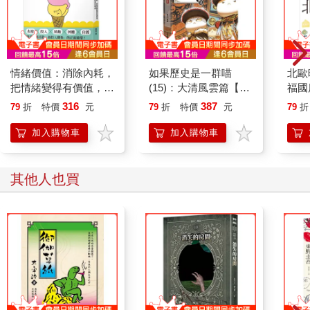
情緒價值：消除內耗，
如果歷史是一群喵
北歐
把情緒變得有價值，跟
(15)：大清風雲篇【萌
福國
誰都能自在相處
貓漫畫學歷史】
316
387
79
折
特價
元
79
折
特價
元
79
折
加入購物車
加入購物車
其他人也買