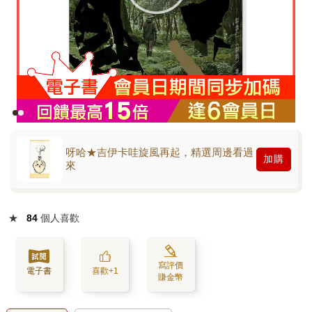
呀哈★吉伊卡哇旋風再起，精選周邊看過
加購
來
★
84
個人喜歡
寫評價
電子書
喜歡+1
賺金幣