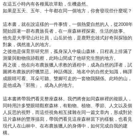
在這五小時內有各種風吹草動，生機盎然。
「我要讓我的老婆知道，你的家在這裡……」這群布農族人
如果是五天、五年、十年都在同一個地方，你會發現些什麼呢？
在攀登的步伐間，讓bunun的靈魂重新活了過來，而雪羊一如
既往地用乾淨純粹的筆觸和眼光，描摹出屬於布農族的記憶
這本書，就在說這樣的一件事情，一個熱愛自然的人，從2008年
／技藝與文化。 無論此前你是否接觸過原住民的歷史，或者
開始跟著一群布農族長者，在一座森林裡探索、生活的故事。
你認不認識雪羊這位不可多得的山岳報導者，都誠摯邀請你
他先是大學登山社社員，山岳於他，是鹿野忠雄式好奇與探險的
翻開這本書，看看動人的、發生在台灣山林裡的故事。
對象，偶然進入的地方。
之後他是保育所研究所，孤身深入中級山森林，日程表上排滿了
測量與動物痕跡觀察，此時山間成了他研究生態的地方。
再之後，他在向布農族獵人求教的過程中，成為自然的譯者，試
圖將布農族的狩獵禁忌、神話傳說、地名中的自然史知識，轉譯
成眼睛可看、耳朵可聽、雙腳可走的一套物我關係。此時的山，
是他成為「郭熊」、成為人的地方。
這本書將帶我們看見整座森林。我們將會如同森林裡的複眼人，
同時用許多雙眼睛觀察森林，有動物、植物、季節、人文以及個
人反思的視野，而這些視角相互揉雜在同一篇文章內，形成對於
這片森林的豐厚描寫，帶我們看見這座森林當下的樣貌，也看見
現代人在山林中、在布農族獵人的身傳中，如何完成自我的建
構。