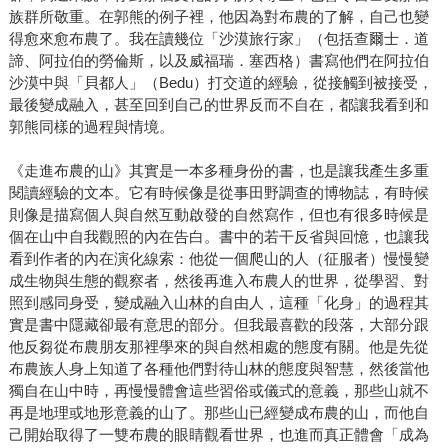
族群所敬重。在郭熊的例子裡，他因為對布農的了解，自己也變
得愈來愈布農了。我在讀幾位「沙漠旅行家」（包括查爾士．道
諦、阿拉伯的勞倫斯，以及威福瑞．塞西格）書寫他們在阿拉伯
沙漠中與「貝都人」（Bedu）打交道的經驗，從接觸到被接受，
最後變成融入，甚至回到自己的世界反而不自在，都讓我看到和
郭熊同樣的過程與情境。
《走進布農的山》其實是一本多種身份的書，也是讓我產生多重
閱讀經驗的文本。它有時候像是從事田野調查的博物誌，有時候
則像是描寫個人與自然互動啟發的自然寫作，但也有很多時候是
個在山中自我觀照的內在告白。書中的若干反省與回憶，也讓我
看到作者的內在演化線索：他從一個爬山的人（征服者）慢慢變
成生物與生態的觀察者，然後再進入布農人的世界，從學習、對
照到感同身受，變成融入山林的自由人，這種「化身」的過程其
實是書中隱藏卻最有意思的部分。但我最喜歡的段落，大部分跟
他反芻從布農朋友那裡學來的與自然相處的態度有關。他是先從
布農族人身上知道了各種他們對待山林的態度與智慧，然後當他
獨自在山中時，再慢慢體會這些習俗或儀式的意義，那些山就不
再是地理或地形意義的山了。那些山已經變成布農的山，而他自
己開始取得了一雙布農的眼睛觀看世界，也進而真正體會「成為