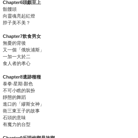
Chapter6頭顱至上
骷髏頭
向靈魂亮起紅燈
脖子美不美？
Chapter7飲食男女
無憂的背後
又一個「俄狄浦斯」
一加一大於二
食人者的孝心
Chapter8遺跡種種
泰拳‧星期‧顏色
不可小瞧的裝扮
靜態的舞蹈
進口的「繆斯女神」
衛三東王子的故事
石頭的意味
有魔力的台型
Chapter9反認他鄉是故鄉