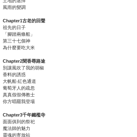
土地的選擇
風雨的變調
Chapter1古老的回聲
祖先的日子
「腳踏兩條船」
第三十七個神
為什麼要吃大米
Chapter2聞香尋路途
別讓風吹了我的胡椒
香料的誘惑
大帆船‧紅色通道
葡萄牙人的疏忽
真真假假傳教士
你方唱罷我登場
Chapter3千年鐵檻寺
面面俱到的祭祀
魔法師的魅力
靈魂的寄放站