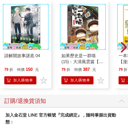
請解開故事謎底 04
如果歷史是一群喵
一本
(15)：大清風雲篇【萌
【漫
貓漫畫學歷史】
行動
150
387
79
折
特價
元
79
折
特價
元
79
折
開關
「行
加入購物車
加入購物車
學方
訂購/退換貨須知
加入金石堂 LINE 官方帳號『完成綁定』，隨時掌握出貨動
態：