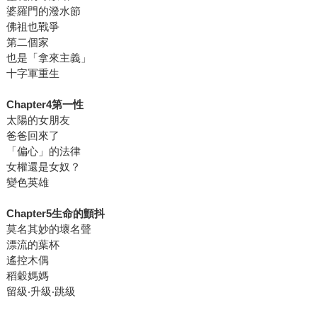
婆羅門的潑水節
佛祖也戰爭
第二個家
也是「拿來主義」
十字軍重生
Chapter4第一性
太陽的女朋友
爸爸回來了
「偏心」的法律
女權還是女奴？
變色英雄
Chapter5生命的顫抖
莫名其妙的壞名聲
漂流的葉杯
遙控木偶
稻穀媽媽
留級‧升級‧跳級