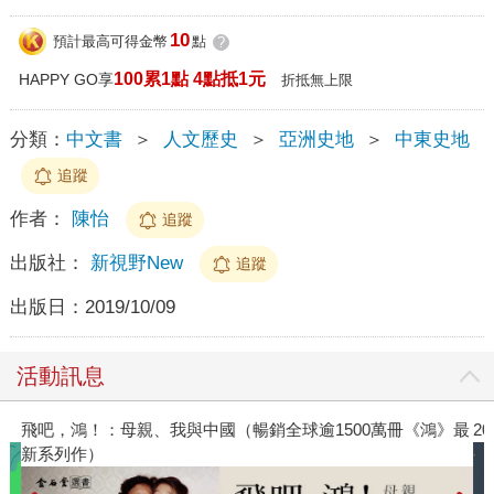
10
預計最高可得金幣
點
?
100累1點 4點抵1元
HAPPY GO享
折抵無上限
分類：
中文書
＞
人文歷史
＞
亞洲史地
＞
中東史地
追蹤
作者：
陳怡
追蹤
出版社：
新視野New
追蹤
出版日：
2019/10/09
活動訊息
飛吧，鴻！：母親、我與中國（暢銷全球逾1500萬冊《鴻》最
2
新系列作）