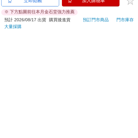
立即結帳
加入購物車
※ 下方點圖前往本月金石堂強力推薦
預計 2026/08/17 出貨
購買後進貨
預訂門市商品
門市庫存
大量採購
關於我們
門市查詢
分紅大聯盟
客服中心
加好友
訂閱
粉絲團
追蹤
聯絡我們
公司名稱：金石網絡股份有限公司
統編 : 70832800
食品業者登錄字號：A-170832800-00000-6
Copyright© 2000–2026 金石網絡股份有限公司