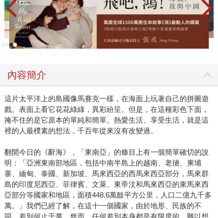
內容簡介
這片太平洋上的島國像馬賽克一樣，在海面上玩著自己的拼圖遊
戲。表面上看它花花綠綠，異彩紛呈。但是，在這種彩色下面，
掩不住的是它原本的單純和簡單。熱愛生活、享受生活，就是這
裡的人最樸素的想法，千百年從來沒有改變過。
翻開今日的《辭海》，「東南亞」的條目上有一個簡單確切的說
明：「亞洲東南部地區，包括中南半島上的越南、老撾、柬埔
寨、緬甸、泰國、新加坡、馬來西亞的西馬來西亞部分，馬來群
島的印度尼西亞、菲律賓、文萊、東帝汶和馬來西亞的東馬來西
亞部分等國家和地區，面積448.6萬餘平方公里，人口二億九千多
萬。」我們已經了解，在這十一個國家，由於地形、民族的不
同，差別何止千萬。然而，任何差別本身都是有限度的。難以想