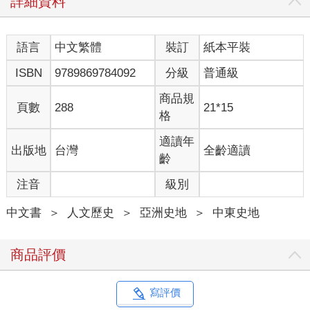
詳細資料
語言
中文繁體
裝訂
紙本平裝
ISBN
9789869784092
分級
普通級
商品規
頁數
288
21*15
格
適讀年
出版地
台灣
全齡適讀
齡
注音
級別
中文書
＞
人文歷史
＞
亞洲史地
＞
中東史地
商品評價
寫評價