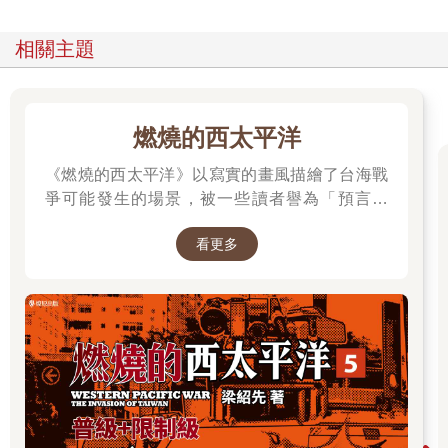
相關主題
燃燒的西太平洋
《燃燒的西太平洋》以寫實的畫風描繪了台海戰
爭可能發生的場景，被一些讀者譽為「預言之
書」。 作者是退役少校梁紹先(毛球老師)，本作
看更多
品在CCC連載中。第五集為最新級數，買就抽作
者親簽書，詳細辦法請到書籍頁面查看。