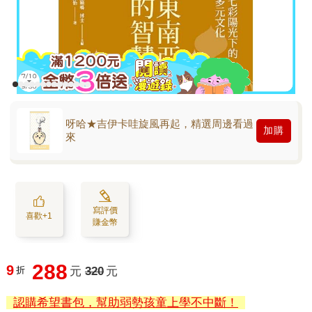
呀哈★吉伊卡哇旋風再起，精選周邊看過
加購
來
寫評價
喜歡+1
賺金幣
288
9
折
元
320
元
認購希望書包，幫助弱勢孩童上學不中斷！