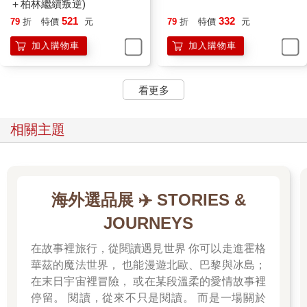
＋柏林繼續叛逆)
521
332
79
折
特價
元
79
折
特價
元
加入購物車
加入購物車
看更多
相關主題
海外選品展 ✈️ STORIES &
JOURNEYS
在故事裡旅行，從閱讀遇見世界 你可以走進霍格
華茲的魔法世界， 也能漫遊北歐、巴黎與冰島；
在末日宇宙裡冒險， 或在某段溫柔的愛情故事裡
停留。 閱讀，從來不只是閱讀。 而是一場關於