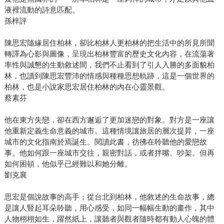
液裡流動的詩意匹配。
孫梓評
陳思宏隨緣居住柏林，卻比柏林人更柏林的把生活中的所見所聞
轉譯為心影與圖像，呈現出柏林豐富的歷史文化內容，在流蕩著
率性與誠懇的生動敘述間，我們不止看到了引人入勝的多面貌柏
林，也讀到陳思宏豐沛的情感與種種思想軌跡，這是一個世界的
柏林，也是小說家思宏居住柏林的內在心靈景觀。
蔡素芬
他在東方失戀，卻在西方邂逅了更加迷戀的對象。對方是一座讓
他重新定義生命意義的城市。這種情境讓旅居的層次提昇，一座
城市的文化指南於焉誕生。閱讀此書，彷彿在聆聽他的愛戀故
事。他如何跟一座城市交往，親密對話，或者拌嘴、吵架。但再
如何困頓，他似乎已經難以和她分離。
劉克襄
思宏是個說故事的高手；從台北到柏林，他敘述的生命故事，總
是讓人豎起耳朵聆聽，用心感受，如同一幅幅生動的畫作，其中
人物栩栩如生，躍然紙上，讓聽者與觀者隨時都有動人心魄的體