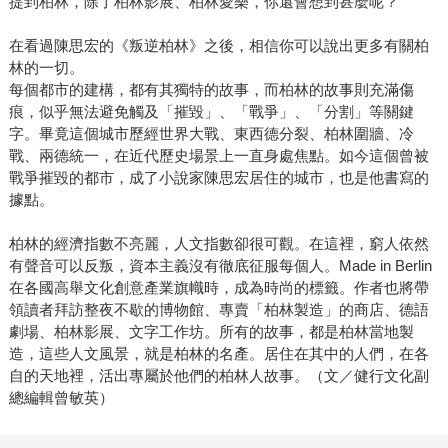
提到柏林，除了柏林影展、柏林愛樂，你還會想到甚麼呢？
在看過陳思宏的《叛逆柏林》之後，相信你可以說出更多有關柏
林的一切。
每個都市的建構，都有其獨特的故事，而柏林的故事則充滿傷
痕，似乎無法避免觸及「摧毀」、「戰爭」、「分割」等關鍵
字。畢竟這個城市歷經世界大戰、東西德分裂、柏林圍牆、冷
戰、兩德統一，在近代歷史場景上一直身處焦點。如今這個曾被
戰爭摧毀的都市，成了小說家陳思宏居住的城市，也是他書寫的
據點。
柏林的經濟指數不亮麗，人文指數卻很可觀。在這裡，窮人依然
有聲音可以反叛，資本主義沒有徹底征服每個人。Made in Berlin
在各國高舉文化創意產業旗幟時，成為時尚的標籤。作者也將帶
領讀者拜訪整夜不歇的博物館、專賣「柏林製造」的商店、德語
劇場、柏林影展、文字工作坊。所有的故事，都是柏林當地製
造，這些人文風景，就是柏林的名產。居住在其中的人們，在各
自的天地裡，活出專屬於他們的柏林人故事。（文／健行文化副
總編輯曾敏英）