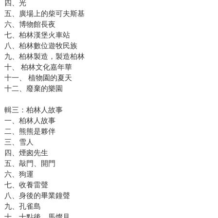
四、光
五、廣場上的柴可夫斯基
六、博物館長夜
七、柏林漢堡火車站
八、柏林數位遊牧民族
九、柏林製造，製造柏林
十、 柏林文化嘉年華
十一、 植物園的夏天
十二、廢棄的樂園
輯三：柏林人故事
一、柏林人故事
二、熊熊是夥伴
三、雪人
四、煙囪先生
五、敲門、開門
六、狗運
七、收養雷聲
八、身後的畢業鐘聲
九、孔雀島
十、十點後，馬燦見