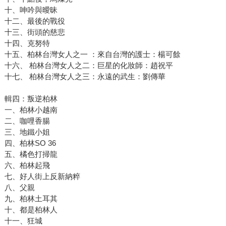
十、呻吟與曖昧
十二、最後的戰役
十三、街頭的慈悲
十四、克努特
十五、柏林台灣女人之一 ：來自台灣的護士：楊可餘
十六、 柏林台灣女人之二：巨星的化妝師：趙祝平
十七、 柏林台灣女人之三：永遠的武生：劉傳華
輯四：叛逆柏林
一、柏林小越南
二、咖哩香腸
三、地鐵小姐
四、柏林SO 36
五、橘色打掃龍
六、柏林起飛
七、好人街上反新納粹
八、父親
九、柏林土耳其
十、都是柏林人
十一、狂城