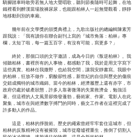
騎腳踏車時敢旁若無人地大聲唱歌，聽到節奏隨時可起舞，在地
鐵裡看到醉漢當場脫褲尿尿，也能跟柏林人一起無聲觀看，靜靜
地移動到別的車廂。
幾年前在文學獎的頒獎典禮上，九歌出版社的總編輯陳素芳
跟我說：「我有讀你在聯合副刊上寫的『城市角落：柏林』專
欄，太短了啦，每一篇五百字，有沒有可能，寫更多？」
終於，那個口頭的文字邀請，成為今日的《叛逆柏林》。我
傾聽柏林，書裡所有的人事物，都感動了我，我於是用文字寫下
這些真實。柏林任我撒野，也給我空間，讓我安靜書寫。我眼中
的柏林，狂放不做作，窮酸卻性感，新世紀的自信與歷史的傷痕
交錯成獨特的城市織錦。當今的柏林，經濟履歷上還有赤字，市
政府仍處於破產狀態，許多人靠著微薄的失業救濟金，勉強活
著。但這裡的人文風景卻煥發蓬勃，藝術家、作家、電影人在此
聚集，城市在與經濟數字搏鬥的同時，藝文工作者在這裡完成了
許多動人的作品。
這是，柏林的掙脫術。歷史的繩索曾經牢牢套住這城市，但
柏林的反叛精神沒有被摧毀，城市從廢墟裡重生，推倒了切割人
民的冰冷圍牆，逃脫過往的陰霾，這是全新的柏林。