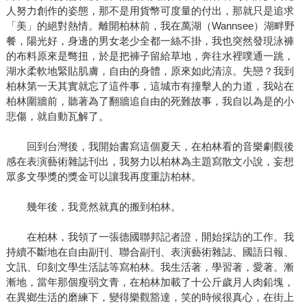
人努力創作的姿態，那不是用貨幣可度量的付出，那就只是追求
「美」的絕對熱情。離開柏林前，我在萬湖（Wannsee）湖畔野
餐，陽光好，身邊的男女老少全都一絲不掛，我也突然發現泳褲
的布料原來是彆扭，於是把褲子留給草地，奔往水裡噗通一跳，
湖水柔軟地緊貼肌膚，自由的身體，原來如此清涼。失戀？我到
柏林第一天其實就忘了這件事，這城市有撞擊人的力道，我站在
柏林圍牆前，聽著為了翻牆追自由的死難故事，我自以為是的小
悲傷，就自動瓦解了。
回到台灣後，我開始書寫這個夏天，在柏林看的音樂劇觀後
感在表演藝術雜誌刊出，我努力以柏林為主題寫散文小說，妄想
眾多文學獎的獎金可以讓我再度重訪柏林。
幾年後，我竟然就真的搬到柏林。
在柏林，我領了一張德國聯邦記者證，開始採訪的工作。我
持續不斷地在自由副刊、聯合副刊、表演藝術雜誌、國語日報、
文訊、印刻文學生活誌等寫柏林。我生活著，學習著，愛著。漸
漸地，當年那個瘦弱文青，在柏林加載了十公斤歲月人肉鉛塊，
在異鄉生活的磨練下，變得樂觀豁達，笑的時候很真心，在街上