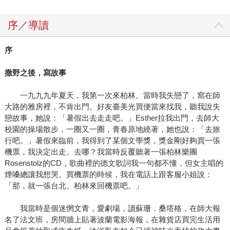
序／導讀
序
撒野之後，寫故事
一九九九年夏天，我第一次來柏林。當時我失戀了，窩在師
大路的雅房裡，不肯出門。好友臺美光買便當來找我，聽我說失
戀故事，她說：「暑假出去走走吧。」Esther拉我出門，去師大
校園的操場散步，一圈又一圈，青春原地繞著，她也說：「去旅
行吧。」暑假來臨前，我得到了某個文學獎，獎金剛好夠買一張
機票，我決定出走。去哪？我當時反覆聽著一張柏林樂團
Rosenstolz的CD，歌曲裡的德文歌詞我一句都不懂，但女主唱的
煙嗓總讓我想哭。買機票的時候，我在電話上跟客服小姐說：
「那，就一張台北、柏林來回機票吧。」
我當時是個迷惘文青，愛劇場，讀蘇珊．桑塔格，在師大報
名了法文班，房間牆上貼著波蘭電影海報，在雜貨店買完生活用