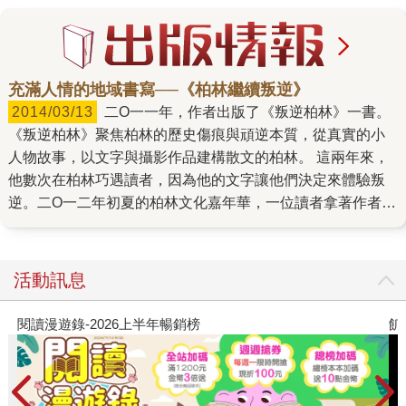
充滿人情的地域書寫──《柏林繼續叛逆》
2014/03/13
二O一一年，作者出版了《叛逆柏林》一書。
《叛逆柏林》聚焦柏林的歷史傷痕與頑逆本質，從真實的小
人物故事，以文字與攝影作品建構散文的柏林。 這兩年來，
他數次在柏林巧遇讀者，因為他的文字讓他們決定來體驗叛
逆。二O一二年初夏的柏林文化嘉年華，一位讀者拿著作者的
書在人群中認出他，他說：「我剛來柏林，想不到就遇見
你。你的書，讓我決定放下台灣的一切，來柏林。」他是個
被父母安排生命大小細節的大男生，閱讀與勇氣摩擦生熱，
活動訊息
他毅然決定離開被指派的人生，來柏林。二O一三年初夏，作
者在柏林的日本餐廳，再度巧遇這位讀者。一年前，他軀體
閱讀漫遊錄-2026上半年暢銷榜
飢
緊繃，笑容微弱。此刻，他留了一臉鬍子，肩膀鬆弛，眼神
自信。他說，馬上要回台灣了，想不到又相遇。作者感受到
他的故事能量，回家的路，勇氣導航。 那晚，他決定，繼續