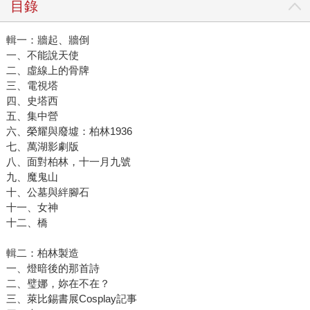
目錄
輯一：牆起、牆倒
一、不能說天使
二、虛線上的骨牌
三、電視塔
四、史塔西
五、集中營
六、榮耀與廢墟：柏林1936
七、萬湖影劇版
八、面對柏林，十一月九號
九、魔鬼山
十、公墓與絆腳石
十一、女神
十二、橋
輯二：柏林製造
一、燈暗後的那首詩
二、璧娜，妳在不在？
三、萊比錫書展Cosplay記事