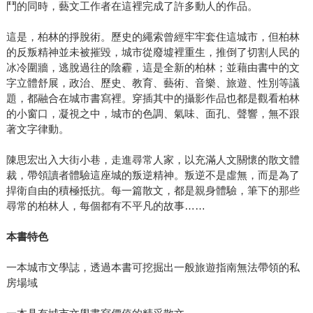
鬥的同時，藝文工作者在這裡完成了許多動人的作品。
這是，柏林的掙脫術。歷史的繩索曾經牢牢套住這城市，但柏林
的反叛精神並未被摧毀，城市從廢墟裡重生，推倒了切割人民的
冰冷圍牆，逃脫過往的陰霾，這是全新的柏林；並藉由書中的文
字立體舒展，政治、歷史、教育、藝術、音樂、旅遊、性別等議
題，都融合在城市書寫裡。穿插其中的攝影作品也都是觀看柏林
的小窗口，凝視之中，城市的色調、氣味、面孔、聲響，無不跟
著文字律動。
陳思宏出入大街小巷，走進尋常人家，以充滿人文關懷的散文體
裁，帶領讀者體驗這座城的叛逆精神。叛逆不是虛無，而是為了
捍衛自由的積極抵抗。每一篇散文，都是親身體驗，筆下的那些
尋常的柏林人，每個都有不平凡的故事……
本書特色
一本城市文學誌，透過本書可挖掘出一般旅遊指南無法帶領的私
房場域