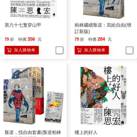
第六十七隻穿山甲
柏林繼續叛逆：寫給自由(增
訂新版)
356
284
79
折
特價
元
79
折
特價
元
加入購物車
加入購物車
叛逆，找自由套書(叛逆柏林
樓上的好人