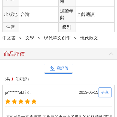
格
適讀年
出版地
台灣
全齡適讀
齡
注音
級別
中文書
＞
文學
＞
現代華文創作
＞
現代散文
商品評價
寫評價
（共
1
則好評）
分享
ja*******abl 說：
2013-05-19
這不只是一本旅遊書,字裡行間更蘊含了道地的柏林精神!當我