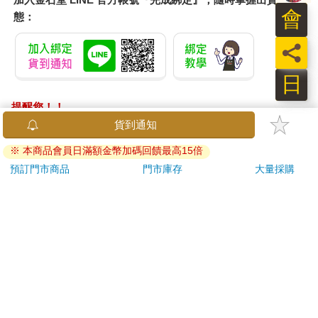
會
態：
員
日
提醒您！！
金石堂及銀行均不會請您操作ATM! 如接獲電話要求您前往
貨到通知
ATM提款機，請不要聽從指示，以免受騙上當！
※ 本商品會員日滿額金幣加碼回饋最高15倍
退換貨須知：
預訂門市商品
門市庫存
大量採購
**提醒您，鑑賞期不等於試用期，退回商品須為全新狀態**
依據「消費者保護法」第19條及行政院消費者保護處公告之
「通訊交易解除權合理例外情事適用準則」，以下商品購買
後，除商品本身有瑕疵外，將不提供7天的猶豫期：
易於腐敗、保存期限較短或解約時即將逾期。（如：生
鮮食品）
依消費者要求所為之客製化給付。（客製化商品）
報紙、期刊或雜誌。（含MOOK、外文雜誌）