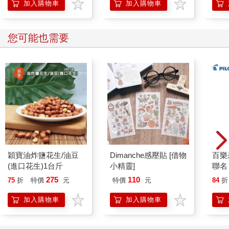
加入購物車
加入購物車
您可能也需要
穎寶油炸鹽花生/油豆
Dimanche感壓貼 [借物
百樂果
(進口花生)1台斤
小精靈]
聯名
275
110
75
折
特價
元
特價
元
84
折
加入購物車
加入購物車