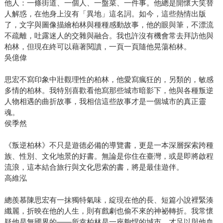
他人：一條街道、一個人、一盤菜、一件事。他總是開懷大笑替
人解惑，在他身上沒有「異地」這名詞。如今，這些熱情出版
了，文字與圖像描繪柏林與種種感動故事，他的眼與筆，不漂流
不疏離，吐露迷人的交雜與融合。我也許沒有機會常去拜訪他與
柏林，但現在終可以藉著閱讀，一頁一頁隨他晃蕩柏林。
吳億偉
思宏不寫印象中壯觀理性的柏林，他愛寫瘋狂的，另類的，敏感
多情的柏林。我特別喜歡看他寫那些城市暗影下，他與各種叛逆
人物相遇的曲折故事，我相信這些故事才是一個城市的真正靈
魂。
侯季然
《叛逆柏林》不只是遊德必備的導覽書，更是一本深層探索跨種
族、性別、文化地景的好書。無論是你住在臺灣，或是即將啟程
流浪，這本結合旅行與文化思索的書，將是最佳遊伴。
高維泓
總羨慕陳思宏有一抹獨特氣味，綻現在他的長、短篇小說裡緊湊
纖麗，折映在他的人生，則有戲劇也偷不來的神祕轉折。我常懷
疑他是無國界的——所幸柏林是一座夠悍的城市，才足以與他血