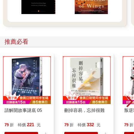
推薦必看
請解開故事謎底 05
刪掉容易，忘掉很難
叛逆
221
332
79
折
特價
元
79
折
特價
元
79
折