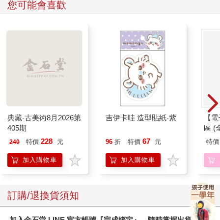
您可能會喜歡
典藏-古美術8月2026第
吉伊卡哇 造型貼紙-紫
【電
405期
區 (
228
67
特價
元
96
折
特價
元
特價
240
加入購物車
加入購物車
訂購/退換貨須知
加入金石堂 LINE 官方帳號『完成綁定』，隨時掌握出貨動