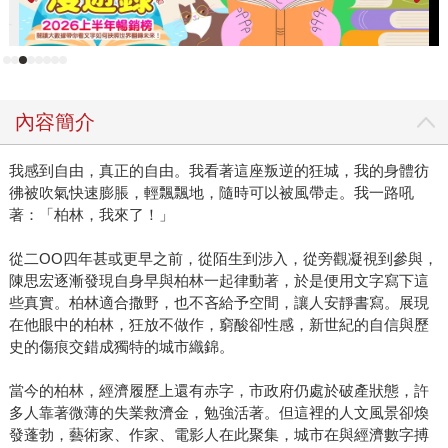
以書的規模，寫柏林。 所有的叛逆故事，都以人文風景為中
心。他想要書寫生死議題、文學漫步、歷史傷口、建築地
景、次文化抗爭、性別議題、都更風波、社會救助、教育改
革、藝術光譜、多元族裔、劇場嘶吼。以散文書寫，質問反
抗之後的餘波盪漾。這絕對不是一本教旅客去哪裡喝下午茶
內容簡介
或者購物的指南，而是充滿人情的地域書寫，不是按圖索
驥、拍照上傳臉書留念便可遺忘的觀光覽勝。 叛逆未完，書
我感到自由，真正的自由。我看著這座叛逆的狂城，我的身體彷
寫繼續。文學不是好萊塢，續集不是為了吸金，而是持續探
彿被吹氣快速膨脹，輕飄飄地，隨時可以被風帶走。我一路吼
索，注視劇變。
著：「柏林，我來了！」
從二OO四年甚或更早之前，從陌生到涉入，從旁觀凝視到參與，
陳思宏逐漸發現自身早與柏林一起律動著，於是便用文字寫下這
些真實。柏林適合撒野，也不吝給予空間，讓人安靜書寫。展現
在他眼中的柏林，狂放不做作，窮酸卻性感，新世紀的自信與歷
史的傷痕交錯成獨特的城市織錦。
當今的柏林，經濟履歷上還有赤字，市政府仍處於破產狀態，許
多人靠著微薄的失業救濟金，勉強活著。但這裡的人文風景卻煥
發蓬勃，藝術家、作家、電影人在此聚集，城市在與經濟數字搏