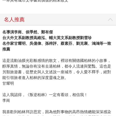
一本具有城市文學書寫價值的精采散文
名人推薦
名導演李崗、侯季然、鄭有傑
台大外文系副教授高維泓、輔大英文系副教授劉雪珍
名作家甘耀明、吳億偉、孫梓評、蔡素芬、劉克襄、鴻鴻等一致
推薦
這是流動油膜光彩般感情的散文，裡頭有關德國柏林的小故事，
醇厚真情，無論你有沒有去過柏林，都令人流連與驚豔。這也是
另類旅遊書，從歷史與人文述說一座城市，令人愛不釋手，絕對
能引領旅者進入柏林的深度靈魂之旅。
甘耀明
這人我認得，《叛逆柏林》一定有看頭，相信我！
李崗
我喜歡到柏林拜訪思宏，因為他對事物的高昂熱情總能深深感染