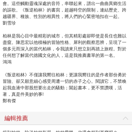
會。這些觸動靈魂深處的音符，串聯起來，譜出一曲曲異鄉生活
的謳歌。《叛逆柏林》的書寫，超越時空的限制，連結歷史、跨
越疆界、種族、性別的相異性，將人們的心緊密地扣在一起。
劉雪珍
柏林是我心目中最精彩的城市，但其精彩處卻即使是長住也難以
盡窺。陳思宏以他積極的冒險性格、犀利的觀察思辨，呈現了一
個多元而深入的當代柏林，令我讀來只想立刻再踏上旅程。對於
任何想了解當代德國文化的人，這是我推薦書單的第一名。
鴻鴻
《叛逆柏林》不僅讓我嚮往柏林；更讓我嚮往的是作者那份勇於
冒險、卻又願意細心感受周遭一切的赤子之心。閱讀它，不禁喚
起我血液中那股想要出走的騷動；闔起書本，更不禁讚嘆，活
著，真是件美妙的事!
鄭有傑
編輯推薦