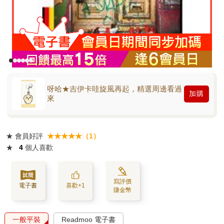
呀哈★吉伊卡哇旋風再起，精選周邊看過
加購
來
★
會員好評
★★★★★（1）
★
4
個人喜歡
寫評價
電子書
喜歡+1
賺金幣
一般平裝
Readmoo 電子書