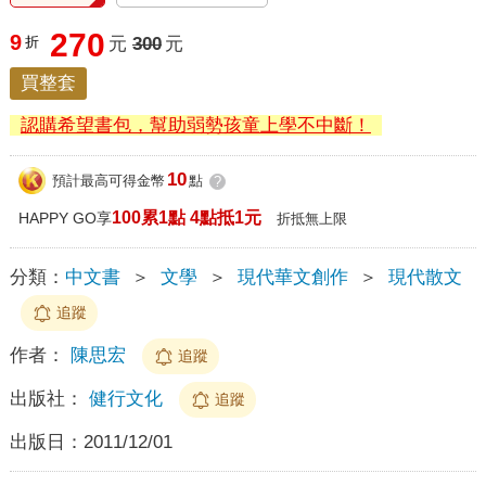
270
9
折
元
300
元
買整套
認購希望書包，幫助弱勢孩童上學不中斷！
10
預計最高可得金幣
點
?
100累1點 4點抵1元
HAPPY GO享
折抵無上限
分類：
中文書
＞
文學
＞
現代華文創作
＞
現代散文
追蹤
作者：
陳思宏
追蹤
出版社：
健行文化
追蹤
出版日：
2011/12/01