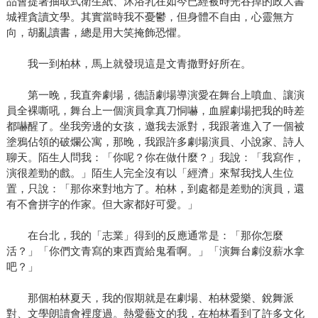
品會提著抽取式衛生紙、沐浴乳在如今已經被時光吞掉的政大書
城裡貪讀文學。其實當時我不憂鬱，但身體不自由，心靈無方
向，胡亂讀書，總是用大笑掩飾恐懼。
我一到柏林，馬上就發現這是文青撒野好所在。
第一晚，我直奔劇場，德語劇場導演愛在舞台上噴血、讓演
員全裸嘶吼，舞台上一個演員拿真刀恫嚇，血腥劇場把我的時差
都嚇醒了。坐我旁邊的女孩，邀我去派對，我跟著進入了一個被
塗鴉佔領的破爛公寓，那晚，我跟許多劇場演員、小說家、詩人
聊天。陌生人問我：「你呢？你在做什麼？」我說：「我寫作，
演很差勁的戲。」陌生人完全沒有以「經濟」來幫我找人生位
置，只說：「那你來對地方了。柏林，到處都是差勁的演員，還
有不會拼字的作家。但大家都好可愛。」
在台北，我的「志業」得到的反應通常是：「那你怎麼
活？」「你們文青寫的東西賣給鬼看啊。」「演舞台劇沒薪水拿
吧？」
那個柏林夏天，我的假期就是在劇場、柏林愛樂、銳舞派
對、文學朗讀會裡度過。熱愛藝文的我，在柏林看到了許多文化