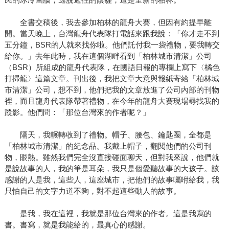
全書交稿後，我去參加柏林的龍舟大賽，但因有約提早離
開。當天晚上，台灣龍舟代表隊打電話來跟我說：「你才走不到
五分鐘，BSR的人就來找你啦。他們託付我一袋禮物，要我轉交
給你。」去年此時，我在這個湖畔看到「柏林城市清潔」公司
（BSR）所組成的龍舟代表隊，在國語日報的專欄上寫下〈橘色
打掃龍〉這篇文章。刊出後，我把文章大意與報紙寄給「柏林城
市清潔」公司，想不到，他們把我的文章放進了公司內部的刊物
裡，而且龍舟代表隊帶著禮物，在今年的龍舟大賽現場尋找我的
蹤影。他們問：「那位台灣來的作者呢？」
隔天，我輾轉收到了禮物。帽子、腰包、鑰匙圈，全都是
「柏林城市清潔」的紀念品。我戴上帽子，翻閱他們的公司刊
物，眼熱。雖然我們完全沒直接碰面聊天，但對我來說，他們就
是說故事的人，我的筆是耳朵，我只是個愛聽故事的大孩子。該
感謝的人是我，這些人，這座城市，把他們的故事囑咐給我，我
只怕自己的文字力道不夠，對不起這些動人的故事。
是我，我在這裡，我就是那位台灣來的作者。這是我寫的
書。書寫，就是我能給的，最真心的感謝。