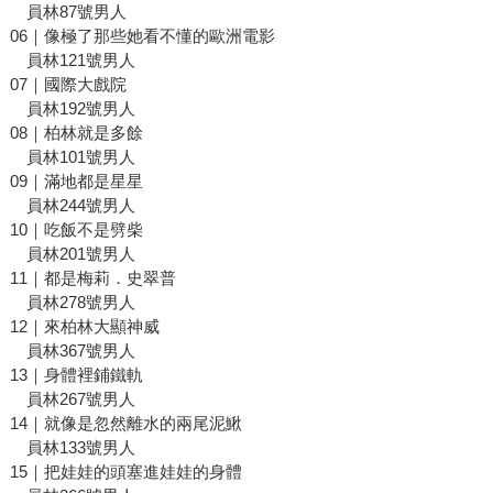
員林87號男人
06｜像極了那些她看不懂的歐洲電影
員林121號男人
07｜國際大戲院
員林192號男人
08｜柏林就是多餘
員林101號男人
09｜滿地都是星星
員林244號男人
10｜吃飯不是劈柴
員林201號男人
11｜都是梅莉．史翠普
員林278號男人
12｜來柏林大顯神威
員林367號男人
13｜身體裡鋪鐵軌
員林267號男人
14｜就像是忽然離水的兩尾泥鰍
員林133號男人
15｜把娃娃的頭塞進娃娃的身體