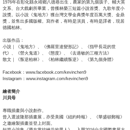
1976年在彰化縣永靖鄉八德巷出生，農家的第九個孩子。輔大英
文系、台大戲劇所畢業，曾獲林榮三短篇小說首獎、九歌年度小
說獎。以小說《鬼地方》獲台灣文學金典獎年度百萬大獎、金鼎
獎，並售出多國版權。寫作者，有時是演員，有時是譯者，現居
德國柏林。
出版作品：
小說｜《鬼地方》、《佛羅里達變形記》、《指甲長花的世
代》、《營火鬼道》、《態度》、《去過敏的三種方法》
散文｜《叛逆柏林》、《柏林繼續叛逆》、《第九個身體》
Facebook：www.facebook.com/kevinchen9
Instagram：www.instagram.com/kevinchen9
繪者簡介
川貝母
專職插畫與小說創作。
曾入選波隆那插畫展，亦受美國《紐約時報》、《華盛頓郵報》
之邀繪製插畫並登上封面。
短篇小說集《蹲在掌紋峽谷的男人》，入圍2016台北國際書展大