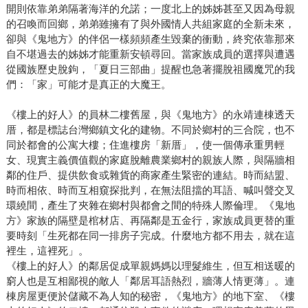
開則依靠弟弟隔著海洋的允諾；一度北上的姊姊甚至又因為母親
的召喚而回鄉，弟弟雖擁有了與外國情人共組家庭的全新未來，
卻與《鬼地方》的伴侶一樣頻頻產生毀棄的衝動，終究依靠那來
自不堪過去的姊姊才能重新安頓尋回。當家族成員的選擇與遭遇
從國族歷史脫鉤，「夏日三部曲」提醒也急著擺脫祖國魔咒的我
們：「家」可能才是真正的大魔王。
《樓上的好人》的員林二樓舊屋，與《鬼地方》的永靖連棟透天
厝，都是標誌台灣鄉鎮文化的建物。不同於鄉村的三合院，也不
同於都會的公寓大樓；住進樓房「新厝」，使一個傳承重男輕
女、現實主義價值觀的家庭脫離農業鄉村的親族人際，與隔牆相
鄰的住戶、提供飲食或雜貨的商家產生緊密的連結。時而結盟、
時而相依、時而互相窺探批判，在無法阻擋的耳語、喊叫聲交叉
環繞間，產生了夾雜在鄉村與都會之間的特殊人際倫理。《鬼地
方》家族的隔壁是棺材店、再隔鄰是五金行，家族成員更替的重
要時刻「生死都在同一排房子完成。什麼地方都不用去，就在這
裡生，這裡死」。
《樓上的好人》的鄰居促成單親媽媽以理髮維生，但互相送暖的
窮人也是互相鄙視的敵人「鄰居耳語熱烈，牆薄人情更薄」。連
棟房屋更便於儲藏不為人知的秘密，《鬼地方》的地下室、《樓