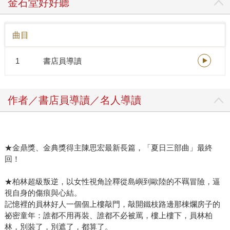
金石堂好好聽
淚放給他流。 我們著迷故事情節的荒謬、心疼字裡行間的傷
痕，卻又驚艷思宏書寫的核心──自由，必須老套卻老實地
曲目
說，真是一看吸睛，二看糾心，三看不羈，波波餘韻。於是
僅僅一次稿件來回，好人一書遂拍板定案。 作為三部曲的壓
1
書店員導讀
軸之作，《樓上的好人》的製作確實是用力操刀了一番。裝
幀順利邀請到川川（川貝母）偶像的跨刀來繪製封面，也獲
得美術大神aka林榮三散文獎新科得主顏一立瘋狂支援，思
作者／書店員導讀／名人導讀
宏、貝母和一立的夢幻組合果然氣勢萬鈞，拿到樣書的時刻
我一如書中的女鬼尖叫久久不能自已。同時，小說更榮幸獲
得了各路重量名家的相挺推薦（思宏稱之為偶像名單），跨
學術、文學、文化、政治的推薦人逐一到位、下樓力推，恍
★金鼎獎、金典獎得主陳思宏最新長篇，「夏日三部曲」最終
惚如書中各路好人齊聚相挺的美好情節。 逃不掉的，終究會
回！
相逢，《鬼地方》裡的難解、《佛羅里達變形記》的毀壞，
在這裡再次匯聚，卻又也得到了原諒，樓上樓下，都是好
★柏林超級叛逆，以女性視角詮釋從島嶼到歐陸的不羈冒險，逼
人，都不用被罵，都不必再裝，我在《樓上的好人》裡真的
視自身的傷痕與心結。
預見了，那個奔向自由的時刻。 最後不免俗，人要吃飯、出
記憶裡的員林好人一個個上樓敲門，敲開鐵枝路邊那棟爛房子的
書難賺，於是想借用思宏的一句話向大家說：「拜託大家走
祕密童年：誰都不用再裝、誰都不必被罵，樓上樓下，員林柏
林，別裝了，別遮了，都算了。
進這個故事，真的啦，這本，不會讓大家失望。」