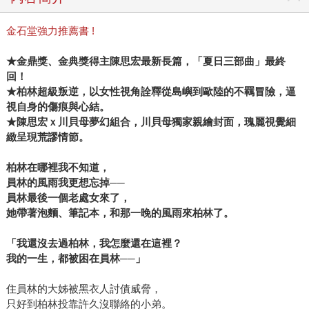
金石堂強力推薦書 !
★金鼎獎、金典獎得主陳思宏最新長篇，「夏日三部曲」最終
回！
★柏林超級叛逆，以女性視角詮釋從島嶼到歐陸的不羈冒險，逼
視自身的傷痕與心結。
★陳思宏ｘ川貝母夢幻組合，川貝母獨家親繪封面，瑰麗視覺細
緻呈現荒謬情節。
柏林在哪裡我不知道，
員林的風雨我更想忘掉──
員林最後一個老處女來了，
她帶著泡麵、筆記本，和那一晚的風雨來柏林了。
「我還沒去過柏林，我怎麼還在這裡？
我的一生，都被困在員林──」
住員林的大姊被黑衣人討債威脅，
只好到柏林投靠許久沒聯絡的小弟。