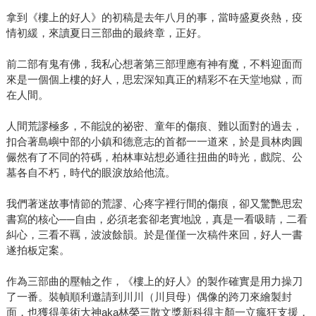
拿到《樓上的好人》的初稿是去年八月的事，當時盛夏炎熱，疫
情初緩，來讀夏日三部曲的最終章，正好。
前二部有鬼有佛，我私心想著第三部理應有神有魔，不料迎面而
來是一個個上樓的好人，思宏深知真正的精彩不在天堂地獄，而
在人間。
人間荒謬極多，不能說的祕密、童年的傷痕、難以面對的過去，
扣合著島嶼中部的小鎮和德意志的首都一一道來，於是員林肉圓
儼然有了不同的符碼，柏林車站想必通往扭曲的時光，戲院、公
墓各自不朽，時代的眼淚放給他流。
我們著迷故事情節的荒謬、心疼字裡行間的傷痕，卻又驚艷思宏
書寫的核心──自由，必須老套卻老實地說，真是一看吸睛，二看
糾心，三看不羈，波波餘韻。於是僅僅一次稿件來回，好人一書
遂拍板定案。
作為三部曲的壓軸之作，《樓上的好人》的製作確實是用力操刀
了一番。裝幀順利邀請到川川（川貝母）偶像的跨刀來繪製封
面，也獲得美術大神aka林榮三散文獎新科得主顏一立瘋狂支援，