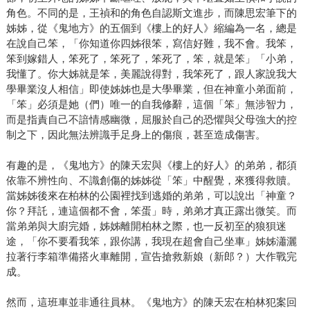
角色。不同的是，王禎和的角色自認斯文進步，而陳思宏筆下的
姊姊，從《鬼地方》的五個到《樓上的好人》縮編為一名，總是
在說自己笨，「你知道你四姊很笨，寫信好難，我不會。我笨，
笨到嫁錯人，笨死了，笨死了，笨死了，笨，就是笨」「小弟，
我懂了。你大姊就是笨，美麗說得對，我笨死了，跟人家說我大
學畢業沒人相信」即使姊姊也是大學畢業，但在神童小弟面前，
「笨」必須是她（們）唯一的自我修辭，這個「笨」無涉智力，
而是指責自己不諳情感幽微，屈服於自己的恐懼與父母強大的控
制之下，因此無法辨識手足身上的傷痕，甚至造成傷害。
有趣的是，《鬼地方》的陳天宏與《樓上的好人》的弟弟，都須
依靠不辨性向、不識創傷的姊姊從「笨」中醒覺，來獲得救贖。
當姊姊後來在柏林的公園裡找到逃婚的弟弟，可以說出「神童？
你？拜託，連這個都不會，笨蛋」時，弟弟才真正露出微笑。而
當弟弟與大廚完婚，姊姊離開柏林之際，也一反初至的狼狽迷
途，「你不要看我笨，跟你講，我現在超會自己坐車」姊姊瀟灑
拉著行李箱準備搭火車離開，宣告搶救新娘（新郎？）大作戰完
成。
然而，這班車並非通往員林。《鬼地方》的陳天宏在柏林犯案回