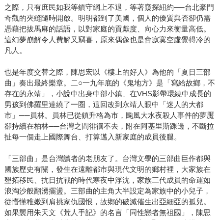
之際，只有庶民如我等鎮守網上不退，等著窺探紐約──台北豪門
奇觀的夾縫隨時開啟。明明都到了美國，個人的優質與否卻仍需
憑藉把拔馬麻的話語，以對家庭的貢獻度、向心力來衡量高低。
這幻夢崩解令人費解又竊喜，原來偶像也是會寂寞空虛覺得冷的
凡人。
也是年度交替之際，陳思宏以《樓上的好人》為他的「夏日三部
曲」奏出最終樂章。二○一九年底的《鬼地方》是「寫給故鄉，不
存在的永靖」，小說中出身中部小鎮、在VHS影帶環繞中成長的
男孩到佛羅里達繞了一圈，這回改到永靖人眼中「迷人的大都
市」──員林。員林已從鎮升格為市，颱風大水夜殺人事件的夢魘
卻持續在柏林──台灣之間徘徊不去，附在阿基里斯踝邊，不斷拉
扯每一個走上國際舞台、打算邁入新家庭的成員後腿。
「三部曲」是台灣讀者的老朋友了。台灣文學的三部曲巨作都與
國族歷史有關，發生在遠離都市與現代文明的鄉村裡，大家族在
墾拓移民、抗日抗戰的時代寒夜中浮沈，家族三代成員的命運如
浪淘沙般翻湧擺盪。三部曲的主角大半設定為家族中的小兒子，
從懵懂稚嫩到肩挑家仇國恨，故鄉的破滅催生出亞細亞的孤兒。
如果襲用朱天文《荒人手記》的名言「同性戀者無祖國」，陳思