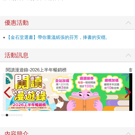
優惠活動
【金石堂選書】帶你重溫紙張的芬芳，捧書的安穩。
活動訊息
閱讀漫遊錄-2026上半年暢銷榜
飢
內容簡介