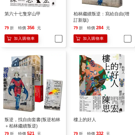
第六十七隻穿山甲
柏林繼續叛逆：寫給自由(增
訂新版)
356
284
79
折
特價
元
79
折
特價
元
加入購物車
加入購物車
叛逆，找自由套書(叛逆柏林
樓上的好人
＋柏林繼續叛逆)
521
332
79
折
特價
元
79
折
特價
元