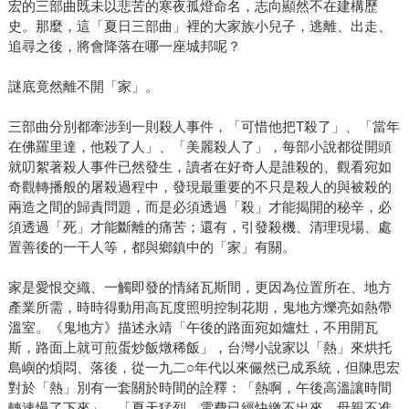
宏的三部曲既未以悲苦的寒夜孤燈命名，志向顯然不在建構歷
史。那麼，這「夏日三部曲」裡的大家族小兒子，逃離、出走、
追尋之後，將會降落在哪一座城邦呢？
謎底竟然離不開「家」。
三部曲分別都牽涉到一則殺人事件，「可惜他把T殺了」、「當年
在佛羅里達，他殺了人」、「美麗殺人了」，每部小說都從開頭
就叨絮著殺人事件已然發生，讀者在好奇人是誰殺的、觀看宛如
奇觀轉播般的屠殺過程中，發現最重要的不只是殺人的與被殺的
兩造之間的歸責問題，而是必須透過「殺」才能揭開的秘辛，必
須透過「死」才能斷離的痛苦；還有，引發殺機、清理現場、處
置善後的一干人等，都與鄉鎮中的「家」有關。
家是愛恨交織、一觸即發的情緒瓦斯間，更因為位置所在、地方
產業所需，時時得動用高瓦度照明控制花期，鬼地方爍亮如熱帶
溫室。《鬼地方》描述永靖「午後的路面宛如爐灶，不用開瓦
斯，路面上就可煎蛋炒飯燉稀飯」，台灣小說家以「熱」來烘托
島嶼的煩悶、落後，從一九二○年代以來儼然已成系統，但陳思宏
對於「熱」別有一套關於時間的詮釋：「熱啊，午後高溫讓時間
轉速慢了下來」、「夏天猛烈，電費已經快繳不出來，母親不准