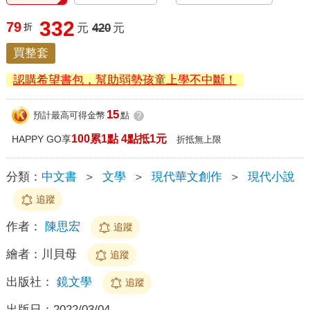
332
79
折
元
420
元
買整套
認購希望書包，幫助弱勢孩童上學不中斷！
15
預計最高可得金幣
點
?
100累1點 4點抵1元
HAPPY GO享
折抵無上限
分類：
中文書
＞
文學
＞
現代華文創作
＞
現代小說
追蹤
作者：
陳思宏
追蹤
繪者：
川貝母
追蹤
出版社：
鏡文學
追蹤
出版日：
2022/03/04