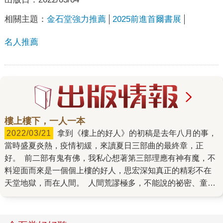
相關主題：
金石堂強力推薦
2025前進首爾書展
名人推薦
樓上樓下，一人一本
2022/03/21
拿到《樓上的好人》的初稿是去年八月的事，
當時盛夏炎熱，疫情初緩，來讀夏日三部曲的最終章，正
好。 前二部有鬼有佛，我私心想著第三部理應有神有魔，不
料迎面而來是一個個上樓的好人，思宏深知真正的精彩不在
天堂地獄，而在人間。 人間荒謬極多，不能說的祕密、童年
的傷痕、難以面對的過去，扣合著島嶼中部的小鎮和德意志
的首都一一道來，於是員林肉圓儼然有了不同的符碼，柏林
車站想必通往扭曲的時光，戲院、公墓各自不朽，時代的眼