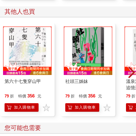
其他人也買
第六十七隻穿山甲
社頭三姊妹
溫泉
追憶
版)
356
356
79
折
特價
元
79
折
特價
元
79
折
加入購物車
加入購物車
您可能也需要