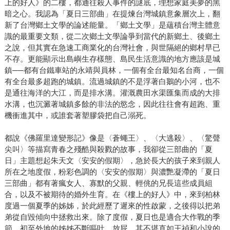
上的好人》的二樓，都通往殺人事件的謎底，理想家庭美夢的黑
暗之心。我認為「夏日三部曲」在提煉台灣城鎮意象層次上，翻
新了台灣鄉土文學的論述能量。「鄉土文學」是蘊積台灣主體意
識的最重要文類，從二次鄉土文學論爭到當代的新鄉土、後鄉土
之說，但其實在急速工商業化的台灣社會，與世隔絕的鄉村早已
不存。更能顯示出島嶼生存樣態、島民生活意識的地方應該是城
鎮──都有台鐵車站的永靖與員林，一個有全台最知名台商，一個
有全台最多超跑的城鎮。流過城鎮的不是浮著白鵝的小河，也不
是通往海洋的大江，而是排水溝。灌溉農田水渠匯集而成的大排
水溝，也沉澱著城鎮多餘的非法的慾念，因此往往會有超跑、重
機衝進其中，或誰套著塑膠袋把自己溺死。
都說《佛羅里達變形記》像是〈蒼蠅王〉、〈大逃殺〉、〈驚聲
尖叫〉等描寫青春之殘酷與殺戮的故事，我卻從三部曲的「夏
日」主題想起朱天文〈安安的假期〉，急於長大的孩子來到親人
所在之地度假，粉彩色調的〈安安的假期〉與濃艷凝滯的「夏日
三部曲」都有著瘋女人、寡默的父親、輕佻的兄長這些成員組
合，以及不被期待的婚外生育。在《樓上的好人》中，來到柏林
度過一個夏季的姊姊，於此經歷了遲來的性啟蒙，之後得以把弟
弟從自毀傾向中拯救出來。除了度假，夏日也是適合大作戰的季
節，初至外地的姊姊不斷嘔吐、放屁，其不堪直如王禎和小說的