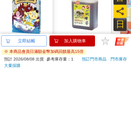
員
日
【電子書】星喵醫生
【客錸】優選台灣純蜂
Blue
立即結帳
加入購物車
4─ 聽聽我的煩惱吧-假
蜜1800g x1
Other
※ 本商品會員日滿額金幣加碼回饋最高15倍
期挑戰
Stori
231
780
特價
元
65
折
特價
元
9
折
Hoor
預計 2026/08/08 出貨
參考庫存量：1
預訂門市商品
門市庫存
大量採購
電子書
加入購物車
訂購/退換貨須知
加入金石堂 LINE 官方帳號『完成綁定』，隨時掌握出貨動
態：