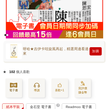
呀哈★吉伊卡哇旋風再起，精選周邊看過
加購
來
★
102
個人喜歡
寫評價
電子書
導讀
喜歡+1
賺金幣
?
紙本平裝
金石堂 電子書
Readmoo 電子書