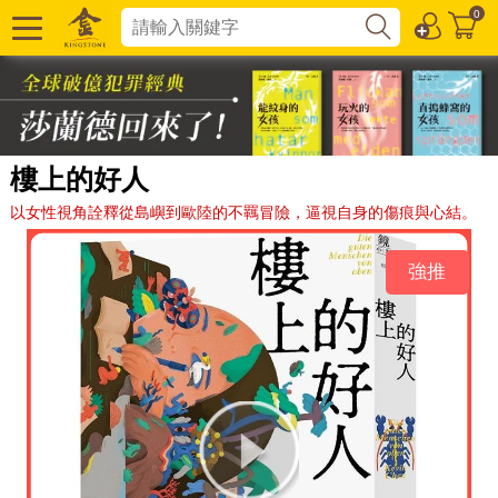
0
樓上的好人
以女性視角詮釋從島嶼到歐陸的不羈冒險，逼視自身的傷痕與心結。
強推