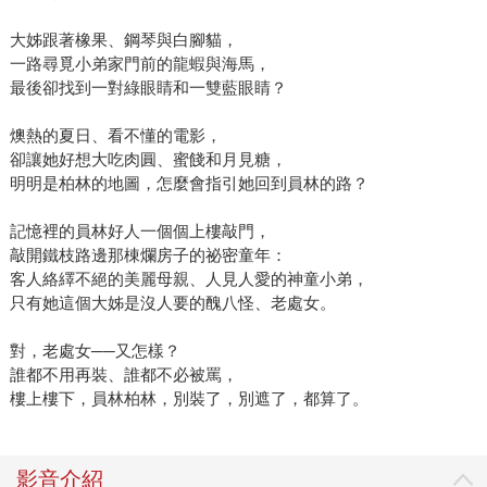
大姊跟著橡果、鋼琴與白腳貓，
一路尋覓小弟家門前的龍蝦與海馬，
最後卻找到一對綠眼睛和一雙藍眼睛？
燠熱的夏日、看不懂的電影，
卻讓她好想大吃肉圓、蜜餞和月見糖，
明明是柏林的地圖，怎麼會指引她回到員林的路？
記憶裡的員林好人一個個上樓敲門，
敲開鐵枝路邊那棟爛房子的祕密童年：
客人絡繹不絕的美麗母親、人見人愛的神童小弟，
只有她這個大姊是沒人要的醜八怪、老處女。
對，老處女──又怎樣？
誰都不用再裝、誰都不必被罵，
樓上樓下，員林柏林，別裝了，別遮了，都算了。
影音介紹