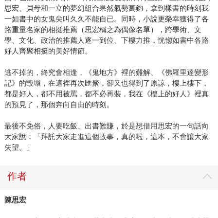
思宏、貝母和一立的夢幻組合果然氣勢萬鈞，拿到樣書的時刻我
一如書中的女鬼尖叫久久不能自已。同時，小說更榮幸獲得了各
路重量名家的相挺推薦（思宏稱之為偶像名單），跨學術、文
學、文化、政治的推薦人逐一到位、下樓力推，恍惚如書中各路
好人齊聚相挺的美好情節。
逃不掉的，終究會相逢，《鬼地方》裡的難解、《佛羅里達變形
記》的毀壞，在這裡再次匯聚，卻又也得到了原諒，樓上樓下，
都是好人，都不用被罵，都不必再裝，我在《樓上的好人》裡真
的預見了，那個奔向自由的時刻。
最後不免俗，人要吃飯、出書難賺，於是想借用思宏的一句話向
大家說：「拜託大家走進這個故事，真的啦，這本，不會讓大家
失望。」
作者
陳思宏