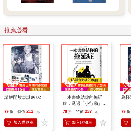
推薦必看
請解開故事謎底 02
一本書終結你的拖延
為怪
症：透過「小行動」打
開大腦的行動開關，懶
213
237
79
折
特價
元
79
折
特價
元
79
折
人也能變身「行動派」
的37個科學方法
加入購物車
加入購物車