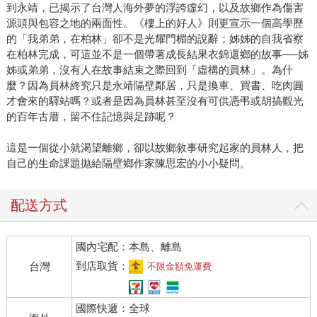
到永靖，已揭示了台灣人海外夢的浮誇虛幻，以及故鄉作為傷害
源頭與包容之地的兩面性。《樓上的好人》則更宣示一個高學歷
的「我弟弟，在柏林」卻不是光耀門楣的說辭；姊姊的自我省察
在柏林完成，可這並不是一個帶著成長結果衣錦還鄉的故事──姊
姊或弟弟，沒有人在故事結束之際回到「虛構的員林」。為什
麼？因為員林終究只是永靖隔壁鄰居，只是換車、買書、吃肉圓
才會來的驛站嗎？或者是因為員林甚至沒有可供憑弔或胡搞觀光
的百年古厝，留不住記憶與足跡呢？
這是一個從小就渴望離鄉，卻以故鄉敘事研究起家的員林人，把
自己的生命課題拋給隔壁鄉作家陳思宏的小小疑問。
配送方式
國內宅配：本島、離島
到店取貨：
台灣
不限金額免運費
國際快遞：全球