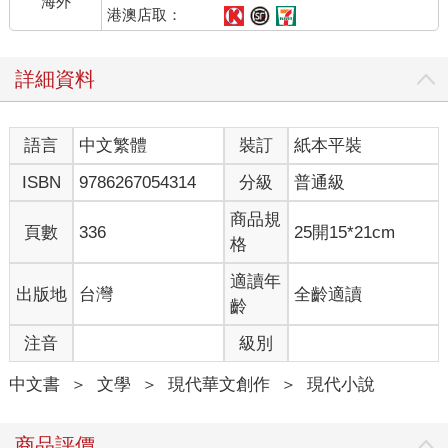
海外
港澳店取：
詳細資料
語言
中文繁體
裝訂
紙本平裝
ISBN
9786267054314
分級
普通級
商品規
頁數
336
25開15*21cm
格
適讀年
出版地
台灣
全齡適讀
齡
注音
級別
中文書
＞
文學
＞
現代華文創作
＞
現代小說
商品評價