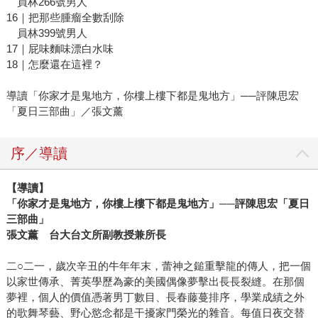
員林266號男人
16｜把那些腫瘤全數刮除
員林399號男人
17｜屁味麵味漂白水味
18｜怎麼還在這裡？
導讀「你家才是鬼地方，你樓上樓下都是鬼地方」──評陳思宏
「夏日三部曲」／張文薰
序／導讀
【導讀】
「你家才是鬼地方，你樓上樓下都是鬼地方」──評陳思宏「夏日
三部曲」
張文薰 台大台文所副教授兼所長
二○二一，歲次辛丑的牛年年末，蕾神之鎚重擊龍的傳人，把一個
以家世傳承、菁英學歷為豪的美國偶像夢擊出長長裂縫。在那個
夢裡，個人的價值憑著男丁數目、長春藤蔓排序，學業成績之外
的歌舞琴藝、野心慾念都是干擾家門榮光的雜音。每值日夜交替