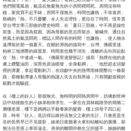
他們開電風扇，氣流在無窗無光的小房間裡悶死。房間沒有時
鐘，家貧買不起手錶，房間不僅無光，時間也嫌熱，不肯進房」
島嶼的「熱」不只憂鬱、令人失去理性，更拉住了時間。恆常貫
穿台灣文學三部曲的歷史時間，在「夏日三部曲」中不再是線性
前進，而是因為貧困、因為母親的意志而留步、被喊停。通往自
然風土的氣流悶死，標誌人間存有的時間「也嫌熱」，使人物永
遠滯留於那一個夏天。在關於溽熱的描寫中，台灣、佛羅里達、
柏林三地洲際的緯度差、時間差也幾乎消失，逃離的去向與起點
在「熱」中連成一氣。《佛羅里達變形記》描寫「熱煙在他的皮
膚上鑽鑿油田，深黑色原油噴發，全身黏稠」、「他想趕走頭髮
裡的溽夏，拿起電動剃刀，在頭顱中央的熱帶雨林開墾出一條新
路」那種黏滯滲入骨髓的熱讓人失去自我界線，只有開顱規模的
殺戮才能驅趕。
在《樓上的好人》那個無光、無時間的悶熱房間中，彷彿創世神
話中劫後餘生的小姊弟相倚求生。一家住在員林鐵路旁的簡陋二
層樓老屋，樓下是媽媽以手藝養家的髮廊，樓上供母子四口起
居，時有「好人」造訪得以維持這無父之家的生計。只會惹是生
非的長男早已不見蹤影，姊弟日夜聽著火車到站離站的廣播，卻
無法任意搭上車班遠走。弟弟的離開仰賴生父的援手，姊姊的離