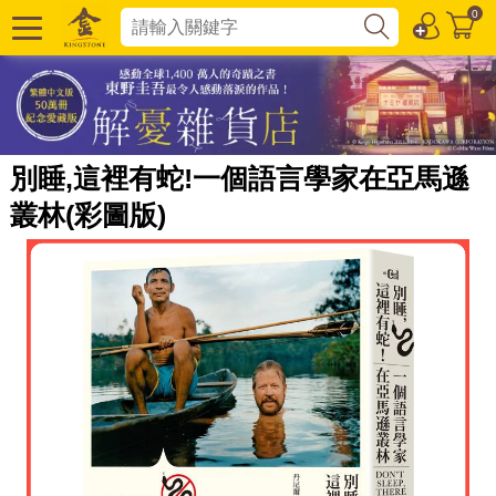
0
別睡,這裡有蛇!一個語言學家在亞馬遜
叢林(彩圖版)