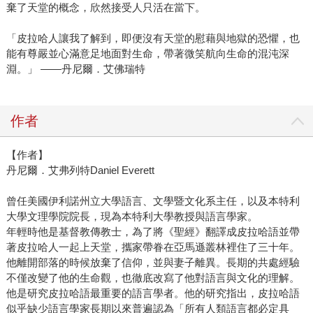
棄了天堂的概念，欣然接受人只活在當下。
「皮拉哈人讓我了解到，即便沒有天堂的慰藉與地獄的恐懼，也
能有尊嚴並心滿意足地面對生命，帶著微笑航向生命的混沌深
淵。」 ——丹尼爾．艾佛瑞特
作者
【作者】
丹尼爾．艾弗列特Daniel Everett
曾任美國伊利諾州立大學語言、文學暨文化系主任，以及本特利
大學文理學院院長，現為本特利大學教授與語言學家。
年輕時他是基督教傳教士，為了將《聖經》翻譯成皮拉哈語並帶
著皮拉哈人一起上天堂，攜家帶眷在亞馬遜叢林裡住了三十年。
他離開部落的時候放棄了信仰，並與妻子離異。長期的共處經驗
不僅改變了他的生命觀，也徹底改寫了他對語言與文化的理解。
他是研究皮拉哈語最重要的語言學者。他的研究指出，皮拉哈語
似乎缺少語言學家長期以來普遍認為「所有人類語言都必定具