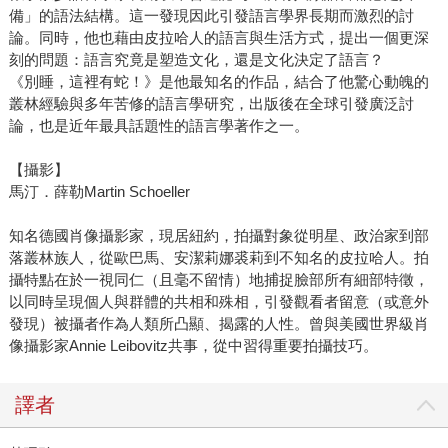
備」的語法結構。這一發現因此引發語言學界長期而激烈的討
論。同時，他也藉由皮拉哈人的語言與生活方式，提出一個更深
刻的問題：語言究竟是塑造文化，還是文化決定了語言？
《別睡，這裡有蛇！》是他最知名的作品，結合了他驚心動魄的
叢林經驗與多年苦修的語言學研究，出版後在全球引發廣泛討
論，也是近年最具話題性的語言學著作之一。
【攝影】
馬汀．薛勒Martin Schoeller
知名德國肖像攝影家，現居紐約，拍攝對象從明星、政治家到部
落叢林族人，從歐巴馬、安潔莉娜裘莉到不知名的皮拉哈人。拍
攝特點在於一視同仁（且毫不留情）地捕捉臉部所有細部特徵，
以同時呈現個人與群體的共相和殊相，引發觀看者留意（或意外
發現）被攝者作為人類所凸顯、揭露的人性。曾與美國世界級肖
像攝影家Annie Leibovitz共事，從中習得重要拍攝技巧。
譯者