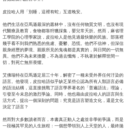
皮拉哈人用「別睡，這裡有蛇」互道晚安。
他們生活在亞馬遜最深的叢林中，沒有任何物質文明，也沒有現
代醫療及教育，食物都靠狩獵採集，嬰兒常夭折。然而，麻省理
工學院的心理學家說，皮拉哈人是他見過最快樂的民族。部落裡
幾乎看不到我們熟悉的焦慮、憂鬱、恐慌。他們不信神，但深信
親身經歷的夢境、親眼所見的鬼魂都是真實的，與日間的一切無
異。他們不為未來擔憂，不為過去懺悔，不執著於解釋世間一
切，對死亡無所畏懼。
艾佛瑞特在亞馬遜定居三十年，解密了一種未受外界任何汙染的
語言。他發現，皮拉哈語似乎缺乏某些公認為所有人類語言必備
的語法結構，這直接挑戰了語言學界著名的「普遍語法」理論，
引發至今未息的激烈爭論。同時，他也藉由皮拉哈人的語言與生
活方式，提出一個深刻的問題：究竟是語言塑造文化，還是文化
決定了語言？
然而對大多數讀者而言，本書真正動人之處並非學術爭議，而是
一段極其罕見的人生旅程：一個想帶領別人上天堂的人，最終拋