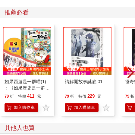
推薦必看
如果西遊是一群喵(1)
請解開故事謎底 01
怪奇
：《如果歷史是一群
喵》作者最新力作，附
411
229
79
折
特價
元
79
折
特價
元
79
折
【首卷特典】拉頁
加入購物車
加入購物車
其他人也買