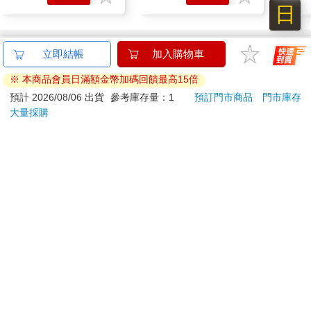
購物
購物
車
車
訂購/退換貨須知
立即結帳
加入購物車
加入金石堂 LINE 官方帳號『完成綁定』，隨時掌握出貨動
※ 本商品會員日滿額金幣加碼回饋最高15倍
態：
預計 2026/08/06 出貨
參考庫存量：1
預訂門市商品
門市庫存
大量採購
提醒您！！
金石堂及銀行均不會請您操作ATM! 如接獲電話要求您前往
ATM提款機，請不要聽從指示，以免受騙上當！
退換貨須知：
**提醒您，鑑賞期不等於試用期，退回商品須為全新狀態**
依據「消費者保護法」第19條及行政院消費者保護處公告之
「通訊交易解除權合理例外情事適用準則」，以下商品購買