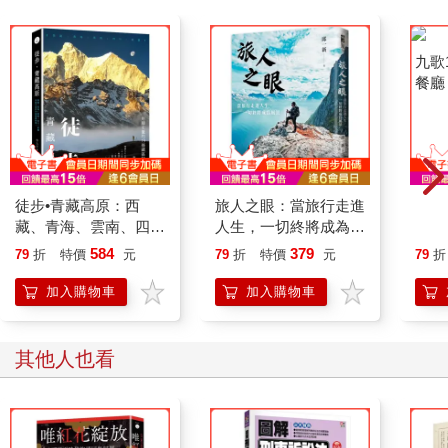
徒步•青藏高原：西
旅人之眼：當旅行走進
九歌
藏、青海、雲南、四
人生，一切終將成為風
餐廳
川、新疆，用腳丈量的
景
584
379
79
折
特價
元
79
折
特價
元
79
折
19條藏區秘境
加入購物車
加入購物車
其他人也看