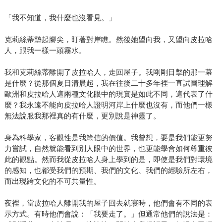
「我不知道，我什麼也沒看見。」
克莉絲蒂墊起腳尖，盯著對岸瞧。然後她望向我，又望向皮拉哈
人，跟我一樣一頭霧水。
我和克莉絲蒂離開了皮拉哈人，走回屋子。我剛剛目擊的那一幕
是什麼？從那個夏日清晨起，我在往後二十多年裡一直試圖理解
歐洲和皮拉哈人這兩種文化眼中的現實是如此不同，這代表了什
麼？我永遠不能向皮拉哈人證明河岸上什麼也沒有，而他們一樣
無法說服我那裡真的有什麼，更別說是神靈了。
身為科學家，客觀性是我篤信的價值。我曾想，要是我們能更努
力嘗試，自然就能看到別人眼中的世界，也更能學會如何尊重彼
此的觀點。然而我從皮拉哈人身上學到的是，即使是我們對環境
的感知，也都受我們的預期、我們的文化、我們的經驗所左右，
而出現跨文化的不可共量性。
夜裡，當皮拉哈人離開我的屋子回去就寢時，他們會有不同的表
示方式。有時他們會說：「我要走了。」但通常他們的說法是：