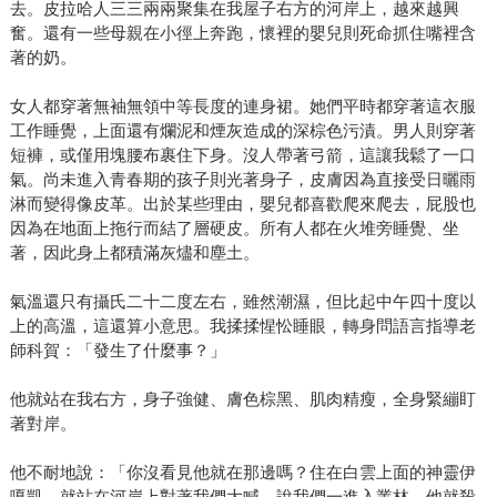
去。皮拉哈人三三兩兩聚集在我屋子右方的河岸上，越來越興
奮。還有一些母親在小徑上奔跑，懷裡的嬰兒則死命抓住嘴裡含
著的奶。
女人都穿著無袖無領中等長度的連身裙。她們平時都穿著這衣服
工作睡覺，上面還有爛泥和煙灰造成的深棕色污漬。男人則穿著
短褲，或僅用塊腰布裹住下身。沒人帶著弓箭，這讓我鬆了一口
氣。尚未進入青春期的孩子則光著身子，皮膚因為直接受日曬雨
淋而變得像皮革。出於某些理由，嬰兒都喜歡爬來爬去，屁股也
因為在地面上拖行而結了層硬皮。所有人都在火堆旁睡覺、坐
著，因此身上都積滿灰燼和塵土。
氣溫還只有攝氏二十二度左右，雖然潮濕，但比起中午四十度以
上的高溫，這還算小意思。我揉揉惺忪睡眼，轉身問語言指導老
師科賀：「發生了什麼事？」
他就站在我右方，身子強健、膚色棕黑、肌肉精瘦，全身緊繃盯
著對岸。
他不耐地說：「你沒看見他就在那邊嗎？住在白雲上面的神靈伊
嘎凱，就站在河岸上對著我們大喊，說我們一進入叢林，他就殺