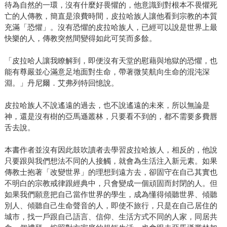
待為自然的一環，沒有什麼好畏懼的，他意識到對根本不畏懼死
亡的人傳教，簡直是浪費時間，皮拉哈族人讓他看到宗教的本質
充滿「恐懼」。沒有恐懼的皮拉哈族人，已經可以說是世界上最
快樂的人，傳教突然間變得如此可笑而多餘。
「皮拉哈人讓我瞭解到，即便沒有天堂的慰藉與地獄的恐懼，也
能有尊嚴並心滿意足地面對生命，帶著微笑航向生命的混沌深
淵。」丹尼爾．艾弗列特回憶說。
皮拉哈族人不說遙遠的過去，也不說遙遠的未來，所以無論是
神，還是沒有樹的亞馬遜叢林，只要看不到的，都不需要多費唇
舌去說。
本書作者並沒有因此鼓吹讀者去學習皮拉哈族人，相反的，他說
只要跟與我們想法不同的人接觸，就會為生活注入新元素。如果
傳教士抱著「改變世界」的理想到遠方去，卻固守在自己其實也
不明白的宗教戒律跟經典中，只會變成一個頑固而封閉的人。但
如果我們願意把自己當作世界的學生，成為懂得傾聽世界、傾聽
別人、傾聽自己生命聲音的人，即使不旅行，只是在自己居住的
城市，找一戶跟自己語言、信仰、生活方式不同的人家，同居共