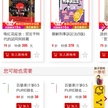
唯紅花綻放：習近平時
圖解刑事訴訟法(5版)
誰的
代的認同與歸屬
「普
政策
395
378
79
折
特價
元
9
折
特價
元
79
折
傳媒
看兩
加入購物車
加入購物車
為社
與國
您可能也需要
百樂果汁筆0.5
百樂果汁筆0.5
PURE聯名 麝
PURE聯名 頂
香葡萄(限量)
級白桃(限量)
38
38
84
折
特價
元
84
折
特價
元
加入
加入