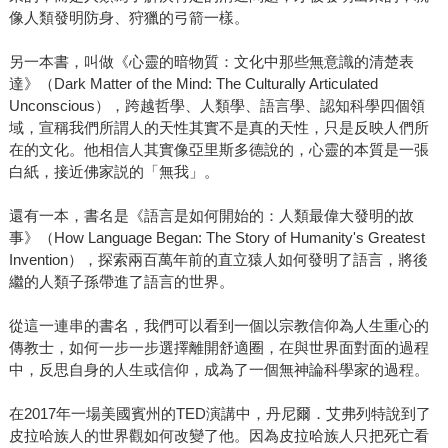
像人類發明防身、狩獵的弓箭一樣。
另一本書，叫做《心靈的暗物質：文化中那些無意識的清楚表
達》（Dark Matter of the Mind: The Culturally Articulated
Unconscious），跨越哲學、人類學、語言學、認知科學四個領
域，宣稱我們所謂人的天性其實不是真的天性，只是反映人們所
在的文化。他相信人其實像亞里斯多德說的，心靈的本質是一張
白紙，接近佛家説的「無我」。
還有一本，書名是《語言是如何開始的：人類最偉大發明的故
事》（How Language Began: The Story of Humanity's Greatest
Invention），探索兩百萬年前的直立猿人如何發明了語言，將後
繼的人類子孫帶進了語言的世界。
從這一連串的書名，我們可以看到一個以宗教信仰為人生重心的
傳教士，如何一步一步選擇離開舒適圈，在與世界面對面的過程
中，反思自身的人生或信仰，成為了一個無神論科學家的過程。
在2017年一場美國賓州的TED演講中，丹尼爾．艾弗列特說到了
皮拉哈族人的世界觀如何改變了他。因為皮拉哈族人只把死亡看