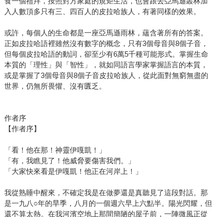
食一個禮拜，按照對方家庭的規矩生活，也會跟去亞馬遜叢林加
入人數頂多只有三、四百人的皮拉哈族人，有著同樣的效果。
或許，每個人的生命都是一座亞馬遜雨林，蘊含著所有的答案。
正如皮拉哈語裡雖然沒有數字的概念，只有3個母音與8個子音，
但每個皮拉哈語的動詞，卻至少有6萬5千種可能形式。掌握生命
本質的「理性」與「智性」，就如同語言學家掌握語言的本質，
或是掌握了3個母音與8個子音皮拉哈族人，從此面對無窮無盡的
世界，仍無所畏懼、沒有匱乏。
作者序
【作者序】
「看！他在那！神靈伊嘎凱！」
「有，我瞧見了！他威脅要傷害我們。」
「大家快來看是伊嘎凱！他正在河岸上！」
我從熟睡中醒來，不確定我是在做夢還是真聽見了這段對話。那
是一九八○年的旱季，八月的一個週六早上六點半。陽光閃耀，但
還不算太熱。在我河濱空地上那間簡陋的屋子前，一陣微風正從