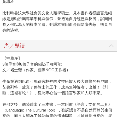
黃珮玲
比利時魯汶大學社會與文化人類學碩士。見本書作者從語言最細
緻處撼動所屬專業學科與信仰，並透過自身經歷與反省，試圖回
答人何以為人的根本問題。翻譯本書因而是個除塵去蔽、明見自
身的過程。
序／導讀
【推薦序】
3個母音與8個子音的6萬5千種可能
文╱褚士瑩（作家、國際NGO工作者）
生命在遇到巴西亞馬遜叢林裡的皮拉哈族人後大轉彎的丹尼爾．
艾弗列特，放棄了傳教士的工作，成為無神論者，出版了《別
睡，這裡有蛇！》，從此專心當一個語言學家和人類學家。
在那之後，他陸續出了三本書，一本叫做《語言：文化的工具》
（Language: The Cultural Tool），強調語言不是自然而然與生俱
來的，而是人類為了解決特定的溝通問題，才被發明出來的，就