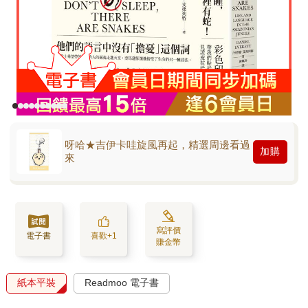
呀哈★吉伊卡哇旋風再起，精選周邊看過
加購
來
寫評價
電子書
喜歡+1
賺金幣
紙本平裝
Readmoo 電子書