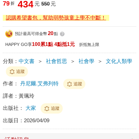
434
79
折
元
550
元
認購希望書包，幫助弱勢孩童上學不中斷！
20
預計最高可得金幣
點
?
100累1點 4點抵1元
HAPPY GO享
折抵無上限
分類：
中文書
＞
社會哲思
＞
社會學
＞
文化人類學
追蹤
作者：
丹尼爾.艾弗列特
追蹤
譯者：
黃珮玲
出版社：
大家
追蹤
出版日：
2026/04/09