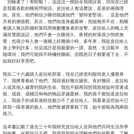
「別睡著了！有蛇喔！」這說法一開始令我很訝異，但現在已經
是我最喜歡的睡前問候語。皮拉哈人會這麼說，是基於兩個理
由。首先，他們相信少睡些能讓他們「變得更堅強」，這是他們
共有的價值觀。其次，他們知道身處叢林，危險無所不在，熟睡
會讓人無法防備村落四周無數獵食者的攻擊。皮拉哈人的晚上充
滿笑聲跟談話，他們不會一次睡很久。夜裡的村落很少悄然無
聲，也很少有人會一連睡上好幾個小時。多年來，我從皮拉哈人
身上學到許多，但這或許是我最愛的一課。當然，生活艱辛、危
險環伺，我們可能得不時犧牲睡眠。但既然日子都要過下去，不
如就好好享受吧。
我在二十六歲踏入皮拉哈部落，現在已經老到能領老人優惠券
了。我將青春給了他們。我得過好幾次瘧疾。有好幾回，皮拉哈
人或其他人威脅到我的生命。我也不願再回想我曾經如何背著成
箱、成袋、成桶沉甸甸的物品穿越叢林。我的孫子都知道皮拉哈
人，我孩子的成長過程也都少不了皮拉哈人。我看著這些如今已
跟我一樣老邁的族人，他們曾威脅要殺了我，如今卻能為我兩肋
插刀。
這本書記載了過去三十年我研究皮拉哈人並與他們共同生活所學
到的事。在那段日子裡，我盡我所能去理解他們如何觀看、了解