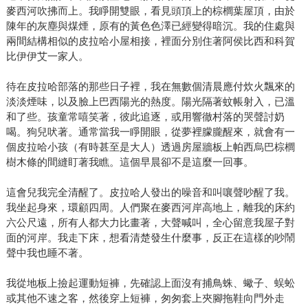
麥西河吹拂而上。我睜開雙眼，看見頭頂上的棕櫚葉屋頂，由於
陳年的灰塵與煤煙，原有的黃色色澤已經變得暗沉。我的住處與
兩間結構相似的皮拉哈小屋相接，裡面分別住著阿侯比西和科賀
比伊伊艾一家人。
待在皮拉哈部落的那些日子裡，我在無數個清晨應付炊火飄來的
淡淡煙味，以及臉上巴西陽光的熱度。陽光隔著蚊帳射入，已溫
和了些。孩童常嘻笑著，彼此追逐，或用響徹村落的哭聲討奶
喝。狗兒吠著。通常當我一睜開眼，從夢裡朦朧醒來，就會有一
個皮拉哈小孩（有時甚至是大人）透過房屋牆板上帕西烏巴棕櫚
樹木條的間縫盯著我瞧。這個早晨卻不是這麼一回事。
這會兒我完全清醒了。皮拉哈人發出的噪音和叫嚷聲吵醒了我。
我坐起身來，環顧四周。人們聚在麥西河岸高地上，離我的床約
六公尺遠，所有人都大力比畫著，大聲喊叫，全心留意我屋子對
面的河岸。我走下床，想看清楚發生什麼事，反正在這樣的吵鬧
聲中我也睡不著。
我從地板上撿起運動短褲，先確認上面沒有捕鳥蛛、蠍子、蜈蚣
或其他不速之客，然後穿上短褲，匆匆套上夾腳拖鞋向門外走