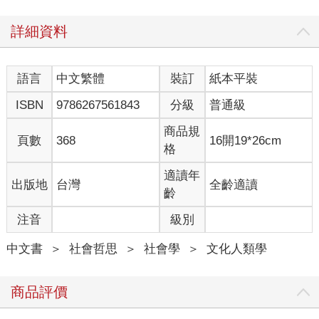
詳細資料
語言
中文繁體
裝訂
紙本平裝
ISBN
9786267561843
分級
普通級
商品規
頁數
368
16開19*26cm
格
適讀年
出版地
台灣
全齡適讀
齡
注音
級別
中文書
＞
社會哲思
＞
社會學
＞
文化人類學
商品評價