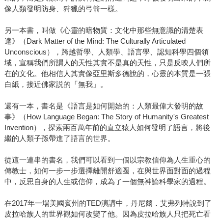
像人類發明防身、狩獵的弓箭一樣。
另一本書，叫做《心靈的暗物質：文化中那些無意識的清楚表
達》（Dark Matter of the Mind: The Culturally Articulated
Unconscious），跨越哲學、人類學、語言學、認知科學四個領
域，宣稱我們所謂人的天性其實不是真的天性，只是反映人們所
在的文化。他相信人其實像亞里斯多德說的，心靈的本質是一張
白紙，接近佛家説的「無我」。
還有一本，書名是《語言是如何開始的：人類最偉大發明的故
事》（How Language Began: The Story of Humanity's Greatest
Invention），探索兩百萬年前的直立猿人如何發明了語言，將後
繼的人類子孫帶進了語言的世界。
從這一連串的書名，我們可以看到一個以宗教信仰為人生重心的
傳教士，如何一步一步選擇離開舒適圈，在與世界面對面的過程
中，反思自身的人生或信仰，成為了一個無神論科學家的過程。
在2017年一場美國賓州的TED演講中，丹尼爾．艾弗列特說到了
皮拉哈族人的世界觀如何改變了他。因為皮拉哈族人只把死亡看