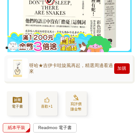
呀哈★吉伊卡哇旋風再起，精選周邊看過
加購
來
寫評價
電子書
喜歡+1
賺金幣
紙本平裝
Readmoo 電子書