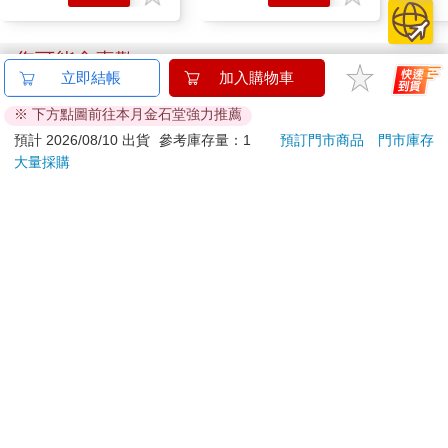
購物
購物
車
車
您可能會喜歡
立即結帳
加入購物車
※ 下方點圖前往本月金石堂強力推薦
預計 2026/08/10 出貨
參考庫存量：1
預訂門市商品
門市庫存
大量採購
【13章】專業冰滴菓
2026第12屆希望書包
【P
臻3入組(160ml/瓶)
組／文具組
3.0
黑 
525
500
84
折
特價
元
51
折
特價
元
95
折
加入購物車
加入購物車
訂購/退換貨須知