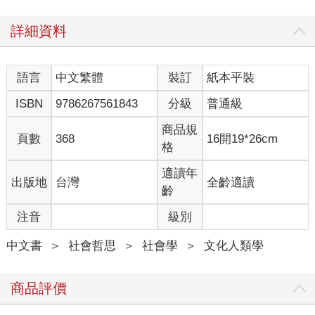
詳細資料
語言
中文繁體
裝訂
紙本平裝
ISBN
9786267561843
分級
普通級
商品規
頁數
368
16開19*26cm
格
適讀年
出版地
台灣
全齡適讀
齡
注音
級別
中文書
＞
社會哲思
＞
社會學
＞
文化人類學
商品評價