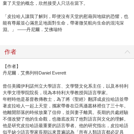
棄了天堂的概念，欣然接受人只活在當下。
「皮拉哈人讓我了解到，即便沒有天堂的慰藉與地獄的恐懼，也
能有尊嚴並心滿意足地面對生命，帶著微笑航向生命的混沌深
淵。」 ——丹尼爾．艾佛瑞特
作者
【作者】
丹尼爾．艾弗列特Daniel Everett
曾任美國伊利諾州立大學語言、文學暨文化系主任，以及本特利
大學文理學院院長，現為本特利大學教授與語言學家。
年輕時他是基督教傳教士，為了將《聖經》翻譯成皮拉哈語並帶
著皮拉哈人一起上天堂，攜家帶眷在亞馬遜叢林裡住了三十年。
他離開部落的時候放棄了信仰，並與妻子離異。長期的共處經驗
不僅改變了他的生命觀，也徹底改寫了他對語言與文化的理解。
他是研究皮拉哈語最重要的語言學者。他的研究指出，皮拉哈語
似乎缺少語言學家長期以來普遍認為「所有人類語言都必定具