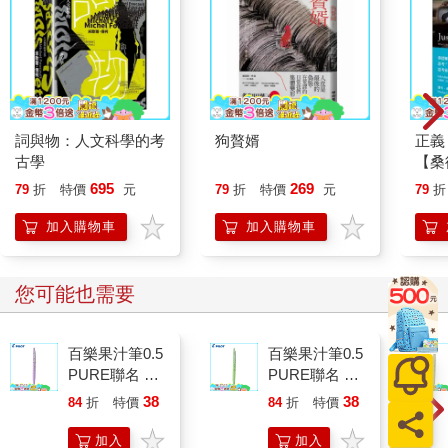
詞與物：人文科學的考
狗贅婿
正義
古學
【桑
10
695
269
79
折
特價
元
79
折
特價
元
79
折
錄台
加入購物車
加入購物車
您可能也需要
百樂果汁筆0.5
百樂果汁筆0.5
PURE聯名 葡
PURE聯名 麝
萄(限量)
香葡萄(限量)
38
38
84
折
特價
元
84
折
特價
元
加入
加入