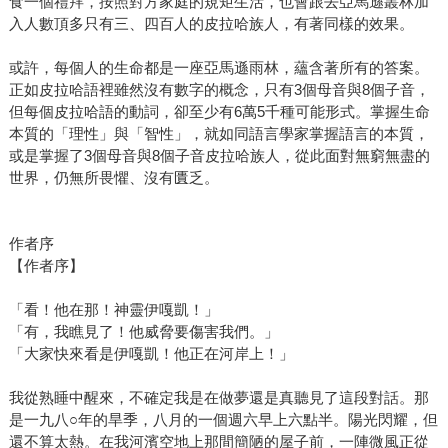
食一個禮拜，按照對方家庭的規矩生活，也會跟去亞馬遜叢林加
入人數頂多只有三、四百人的皮拉哈族人，有著同樣的效果。
或許，每個人的生命都是一座亞馬遜雨林，蘊含著所有的答案。
正如皮拉哈語裡雖然沒有數字的概念，只有3個母音與8個子音，
但每個皮拉哈語的動詞，卻至少有6萬5千種可能形式。掌握生命
本質的「理性」與「智性」，就如同語言學家掌握語言的本質，
或是掌握了3個母音與8個子音皮拉哈族人，從此面對無窮無盡的
世界，仍無所畏懼、沒有匱乏。
作者序
【作者序】
「看！他在那！神靈伊嘎凱！」
「有，我瞧見了！他威脅要傷害我們。」
「大家快來看是伊嘎凱！他正在河岸上！」
我從熟睡中醒來，不確定我是在做夢還是真聽見了這段對話。那
是一九八○年的旱季，八月的一個週六早上六點半。陽光閃耀，但
還不算太熱。在我河濱空地上那間簡陋的屋子前，一陣微風正從