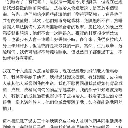
「別睡著了！有蛇喔！」這說法一開始令我很訝異，但現在已經
是我最喜歡的睡前問候語。皮拉哈人會這麼說，是基於兩個理
由。首先，他們相信少睡些能讓他們「變得更堅強」，這是他們
共有的價值觀。其次，他們知道身處叢林，危險無所不在，熟睡
會讓人無法防備村落四周無數獵食者的攻擊。皮拉哈人的晚上充
滿笑聲跟談話，他們不會一次睡很久。夜裡的村落很少悄然無
聲，也很少有人會一連睡上好幾個小時。多年來，我從皮拉哈人
身上學到許多，但這或許是我最愛的一課。當然，生活艱辛、危
險環伺，我們可能得不時犧牲睡眠。但既然日子都要過下去，不
如就好好享受吧。
我在二十六歲踏入皮拉哈部落，現在已經老到能領老人優惠券
了。我將青春給了他們。我得過好幾次瘧疾。有好幾回，皮拉哈
人或其他人威脅到我的生命。我也不願再回想我曾經如何背著成
箱、成袋、成桶沉甸甸的物品穿越叢林。我的孫子都知道皮拉哈
人，我孩子的成長過程也都少不了皮拉哈人。我看著這些如今已
跟我一樣老邁的族人，他們曾威脅要殺了我，如今卻能為我兩肋
插刀。
這本書記載了過去三十年我研究皮拉哈人並與他們共同生活所學
到的事。在那段日子裡，我盡我所能去理解他們如何觀看、了解