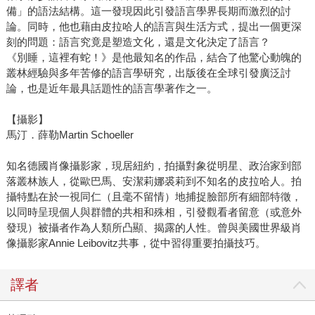
備」的語法結構。這一發現因此引發語言學界長期而激烈的討
論。同時，他也藉由皮拉哈人的語言與生活方式，提出一個更深
刻的問題：語言究竟是塑造文化，還是文化決定了語言？
《別睡，這裡有蛇！》是他最知名的作品，結合了他驚心動魄的
叢林經驗與多年苦修的語言學研究，出版後在全球引發廣泛討
論，也是近年最具話題性的語言學著作之一。
【攝影】
馬汀．薛勒Martin Schoeller
知名德國肖像攝影家，現居紐約，拍攝對象從明星、政治家到部
落叢林族人，從歐巴馬、安潔莉娜裘莉到不知名的皮拉哈人。拍
攝特點在於一視同仁（且毫不留情）地捕捉臉部所有細部特徵，
以同時呈現個人與群體的共相和殊相，引發觀看者留意（或意外
發現）被攝者作為人類所凸顯、揭露的人性。曾與美國世界級肖
像攝影家Annie Leibovitz共事，從中習得重要拍攝技巧。
譯者