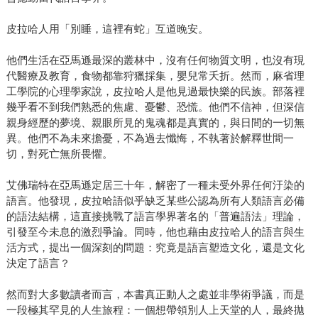
皮拉哈人用「別睡，這裡有蛇」互道晚安。
他們生活在亞馬遜最深的叢林中，沒有任何物質文明，也沒有現
代醫療及教育，食物都靠狩獵採集，嬰兒常夭折。然而，麻省理
工學院的心理學家說，皮拉哈人是他見過最快樂的民族。部落裡
幾乎看不到我們熟悉的焦慮、憂鬱、恐慌。他們不信神，但深信
親身經歷的夢境、親眼所見的鬼魂都是真實的，與日間的一切無
異。他們不為未來擔憂，不為過去懺悔，不執著於解釋世間一
切，對死亡無所畏懼。
艾佛瑞特在亞馬遜定居三十年，解密了一種未受外界任何汙染的
語言。他發現，皮拉哈語似乎缺乏某些公認為所有人類語言必備
的語法結構，這直接挑戰了語言學界著名的「普遍語法」理論，
引發至今未息的激烈爭論。同時，他也藉由皮拉哈人的語言與生
活方式，提出一個深刻的問題：究竟是語言塑造文化，還是文化
決定了語言？
然而對大多數讀者而言，本書真正動人之處並非學術爭議，而是
一段極其罕見的人生旅程：一個想帶領別人上天堂的人，最終拋