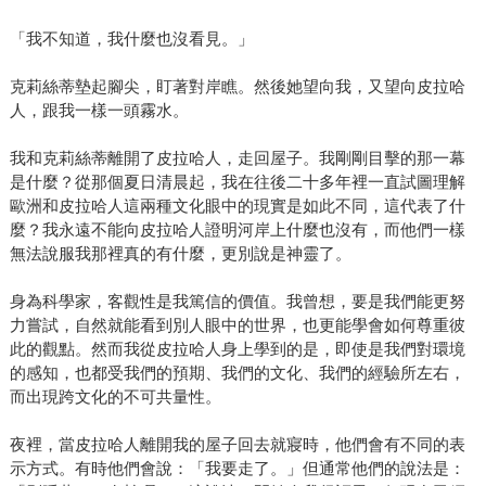
「我不知道，我什麼也沒看見。」
克莉絲蒂墊起腳尖，盯著對岸瞧。然後她望向我，又望向皮拉哈
人，跟我一樣一頭霧水。
我和克莉絲蒂離開了皮拉哈人，走回屋子。我剛剛目擊的那一幕
是什麼？從那個夏日清晨起，我在往後二十多年裡一直試圖理解
歐洲和皮拉哈人這兩種文化眼中的現實是如此不同，這代表了什
麼？我永遠不能向皮拉哈人證明河岸上什麼也沒有，而他們一樣
無法說服我那裡真的有什麼，更別說是神靈了。
身為科學家，客觀性是我篤信的價值。我曾想，要是我們能更努
力嘗試，自然就能看到別人眼中的世界，也更能學會如何尊重彼
此的觀點。然而我從皮拉哈人身上學到的是，即使是我們對環境
的感知，也都受我們的預期、我們的文化、我們的經驗所左右，
而出現跨文化的不可共量性。
夜裡，當皮拉哈人離開我的屋子回去就寢時，他們會有不同的表
示方式。有時他們會說：「我要走了。」但通常他們的說法是：