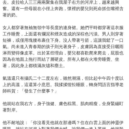
去。皮拉哈人三三兩兩聚集在我屋子右方的河岸上，越來越興
奮。還有一些母親在小徑上奔跑，懷裡的嬰兒則死命抓住嘴裡含
著的奶。
女人都穿著無袖無領中等長度的連身裙。她們平時都穿著這衣服
工作睡覺，上面還有爛泥和煙灰造成的深棕色污漬。男人則穿著
短褲，或僅用塊腰布裹住下身。沒人帶著弓箭，這讓我鬆了一口
氣。尚未進入青春期的孩子則光著身子，皮膚因為直接受日曬雨
淋而變得像皮革。出於某些理由，嬰兒都喜歡爬來爬去，屁股也
因為在地面上拖行而結了層硬皮。所有人都在火堆旁睡覺、坐
著，因此身上都積滿灰燼和塵土。
氣溫還只有攝氏二十二度左右，雖然潮濕，但比起中午四十度以
上的高溫，這還算小意思。我揉揉惺忪睡眼，轉身問語言指導老
師科賀：「發生了什麼事？」
他就站在我右方，身子強健、膚色棕黑、肌肉精瘦，全身緊繃盯
著對岸。
他不耐地說：「你沒看見他就在那邊嗎？住在白雲上面的神靈伊
嘎凱，就站在河岸上對著我們大喊，說我們一進入叢林，他就殺