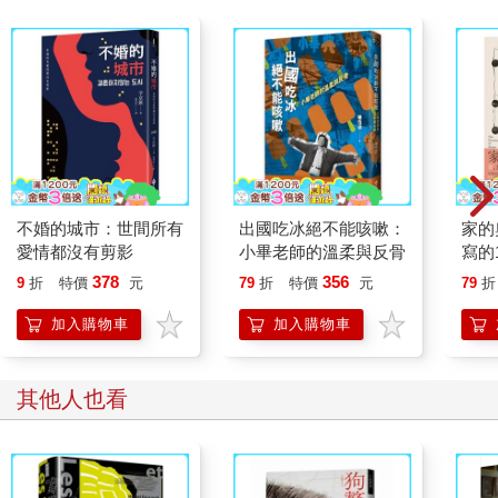
不婚的城市：世間所有
出國吃冰絕不能咳嗽：
家的
愛情都沒有剪影
小畢老師的溫柔與反骨
寫的
378
356
9
折
特價
元
79
折
特價
元
79
折
加入購物車
加入購物車
其他人也看