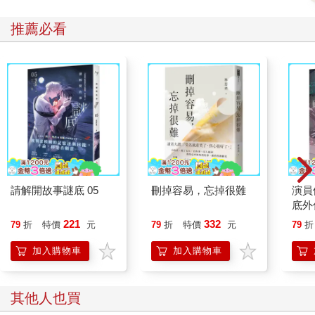
推薦必看
請解開故事謎底 05
刪掉容易，忘掉很難
演員
底外
221
332
79
折
特價
元
79
折
特價
元
79
折
加入購物車
加入購物車
其他人也買