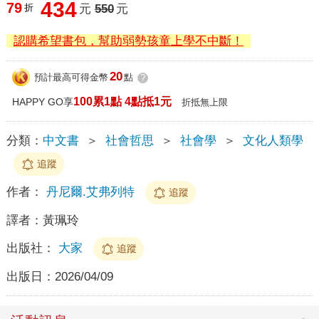
434
79
折
元
550
元
認購希望書包，幫助弱勢孩童上學不中斷！
20
預計最高可得金幣
點
?
100累1點 4點抵1元
HAPPY GO享
折抵無上限
分類：
中文書
＞
社會哲思
＞
社會學
＞
文化人類學
追蹤
作者：
丹尼爾.艾弗列特
追蹤
譯者：
黃珮玲
出版社：
大家
追蹤
出版日：
2026/04/09