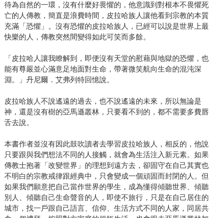
待為自然的一環，沒有什麼好畏懼的，他意識到對根本不畏懼死
亡的人傳教，簡直是浪費時間，皮拉哈族人讓他看到宗教的本質
充滿「恐懼」。沒有恐懼的皮拉哈族人，已經可以說是世界上最
快樂的人，傳教突然間變得如此可笑而多餘。
「皮拉哈人讓我瞭解到，即便沒有天堂的慰藉與地獄的恐懼，也
能有尊嚴並心滿意足地面對生命，帶著微笑航向生命的混沌深
淵。」丹尼爾．艾弗列特回憶說。
皮拉哈族人不說遙遠的過去，也不說遙遠的未來，所以無論是
神，還是沒有樹的亞馬遜叢林，只要看不到的，都不需要多費唇
舌去說。
本書作者並沒有因此鼓吹讀者去學習皮拉哈族人，相反的，他說
只要跟與我們想法不同的人接觸，就會為生活注入新元素。如果
傳教士抱著「改變世界」的理想到遠方去，卻固守在自己其實也
不明白的宗教戒律跟經典中，只會變成一個頑固而封閉的人。但
如果我們願意把自己當作世界的學生，成為懂得傾聽世界、傾聽
別人、傾聽自己生命聲音的人，即使不旅行，只是在自己居住的
城市，找一戶跟自己語言、信仰、生活方式不同的人家，同居共