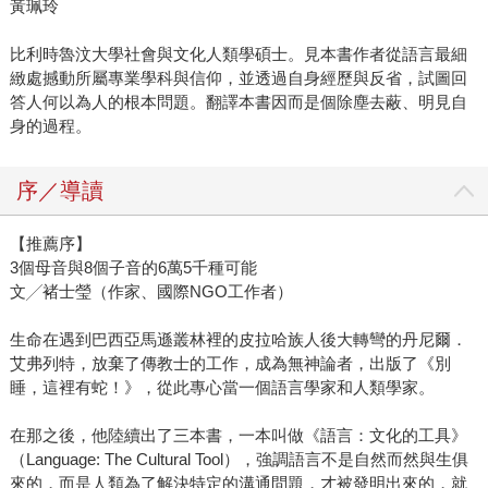
黃珮玲
比利時魯汶大學社會與文化人類學碩士。見本書作者從語言最細
緻處撼動所屬專業學科與信仰，並透過自身經歷與反省，試圖回
答人何以為人的根本問題。翻譯本書因而是個除塵去蔽、明見自
身的過程。
序／導讀
【推薦序】
3個母音與8個子音的6萬5千種可能
文╱褚士瑩（作家、國際NGO工作者）
生命在遇到巴西亞馬遜叢林裡的皮拉哈族人後大轉彎的丹尼爾．
艾弗列特，放棄了傳教士的工作，成為無神論者，出版了《別
睡，這裡有蛇！》，從此專心當一個語言學家和人類學家。
在那之後，他陸續出了三本書，一本叫做《語言：文化的工具》
（Language: The Cultural Tool），強調語言不是自然而然與生俱
來的，而是人類為了解決特定的溝通問題，才被發明出來的，就