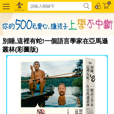
0
別睡,這裡有蛇!一個語言學家在亞馬遜
叢林(彩圖版)