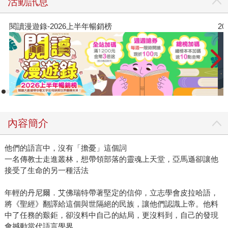
活動訊息
閱讀漫遊錄-2026上半年暢銷榜
2
內容簡介
他們的語言中，沒有「擔憂」這個詞
一名傳教士走進叢林，想帶領部落的靈魂上天堂，亞馬遜卻讓他
接受了生命的另一種活法
年輕的丹尼爾．艾佛瑞特帶著堅定的信仰，立志學會皮拉哈語，
將《聖經》翻譯給這個與世隔絕的民族，讓他們認識上帝。他料
中了任務的艱鉅，卻沒料中自己的結局，更沒料到，自己的發現
會撼動當代語言學界。