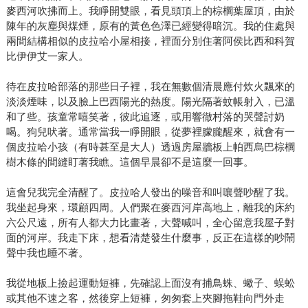
麥西河吹拂而上。我睜開雙眼，看見頭頂上的棕櫚葉屋頂，由於
陳年的灰塵與煤煙，原有的黃色色澤已經變得暗沉。我的住處與
兩間結構相似的皮拉哈小屋相接，裡面分別住著阿侯比西和科賀
比伊伊艾一家人。
待在皮拉哈部落的那些日子裡，我在無數個清晨應付炊火飄來的
淡淡煙味，以及臉上巴西陽光的熱度。陽光隔著蚊帳射入，已溫
和了些。孩童常嘻笑著，彼此追逐，或用響徹村落的哭聲討奶
喝。狗兒吠著。通常當我一睜開眼，從夢裡朦朧醒來，就會有一
個皮拉哈小孩（有時甚至是大人）透過房屋牆板上帕西烏巴棕櫚
樹木條的間縫盯著我瞧。這個早晨卻不是這麼一回事。
這會兒我完全清醒了。皮拉哈人發出的噪音和叫嚷聲吵醒了我。
我坐起身來，環顧四周。人們聚在麥西河岸高地上，離我的床約
六公尺遠，所有人都大力比畫著，大聲喊叫，全心留意我屋子對
面的河岸。我走下床，想看清楚發生什麼事，反正在這樣的吵鬧
聲中我也睡不著。
我從地板上撿起運動短褲，先確認上面沒有捕鳥蛛、蠍子、蜈蚣
或其他不速之客，然後穿上短褲，匆匆套上夾腳拖鞋向門外走