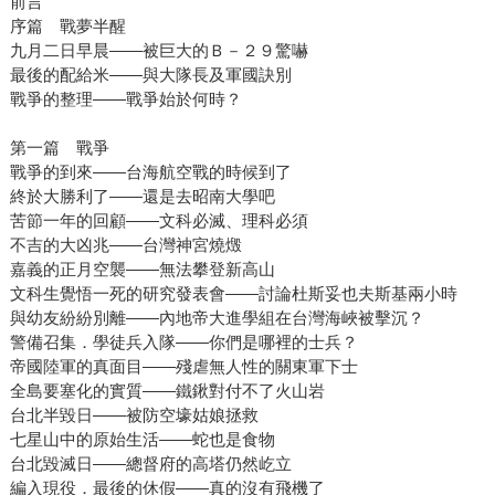
前言
序篇 戰夢半醒
九月二日早晨——被巨大的Ｂ－２９驚嚇
最後的配給米——與大隊長及軍國訣別
戰爭的整理——戰爭始於何時？
第一篇 戰爭
戰爭的到來——台海航空戰的時候到了
終於大勝利了——還是去昭南大學吧
苦節一年的回顧——文科必滅、理科必須
不吉的大凶兆——台灣神宮燒燬
嘉義的正月空襲——無法攀登新高山
文科生覺悟一死的研究發表會——討論杜斯妥也夫斯基兩小時
與幼友紛紛別離——內地帝大進學組在台灣海峽被擊沉？
警備召集．學徒兵入隊——你們是哪裡的士兵？
帝國陸軍的真面目——殘虐無人性的關東軍下士
全島要塞化的實質——鐵鍬對付不了火山岩
台北半毀日——被防空壕姑娘拯救
七星山中的原始生活——蛇也是食物
台北毀滅日——總督府的高塔仍然屹立
編入現役．最後的休假——真的沒有飛機了