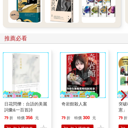
台北毀滅日
——總督府的高塔仍然屹立
推薦必看
五月三十一日。我通常都爬火口壁到作業現場，這一天臨時決定
從小觀音山繞過去，結果正好親眼目睹美軍飛機大舉來襲，我們
的首都台北陷入毀滅。
剛要越過稜線進入高原時，先看到三機四編隊的Ｂ－２４低飛得
很詭異，從稜線上空約一百公尺處轟然而過。我心裡想，終於要
對山間要塞部隊展開攻擊啦，趕緊趴倒在草叢坳地裡。結果共計
十幾波的十二機編隊，幾乎毫無間斷地越過稜線，朝十餘公里前
方的台北市街飛去，之後就聽見宛如遠雷一般的爆炸聲響，並且
到處冒起了黑煙。
日花閃爍：台語的美麗
奇岩館殺人案
突破
「敵方今天的攻擊相當猛烈呢！」
詞彙&一百首詩
憲」
「對我們山裡完全不屑一顧啊！八成看透了我們這些全是半調子
台灣
356
300
的單人防空洞。」
79
折
特價
元
79
折
特價
元
79
折
持與
「中隊本部有一些實彈吧？要不要拿來用三八打一打？他們飛那
「日