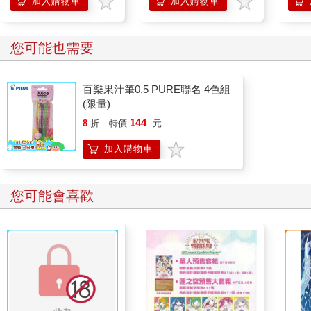
加入購物車
加入購物車
麼低，說不定打得到飛行員的腦袋。」
「不是聽說衣索比亞軍在義大利戰爭時，用槍打下飛機嗎？」
「看來我們也走到跟衣索比亞差不多的境地了。」
您可能也需要
「我們的三八步槍都有自己的脾氣，不順著毛摸是打不中的。像
這一把，瞄準之後還要稍微向右偏，才可以命中目標。」
昭和十年，義大利和衣索比亞作戰時，日本報紙一面倒地聲援衣
百樂果汁筆0.5 PURE聯名 4色組
索比亞。然後不知道什麼時候開始，日本、德國、義大利結成了
(限量)
三國同盟。就是和衰弱的義大利湊在一起，才吃虧的。
144
8
折
特價
元
我們這些對話，美軍飛行隊是聽不到的。他們完全略過山裡的軍
隊，直接往台北方向飛去。
加入購物車
「欸，總督府的高塔還屹立著。只要那個不倒，就表示台北仍舊
健在。」
您可能會喜歡
不過，吃過晚餐開始休息後，一直到半夜，早上到台北出公差的
學徒兵陸陸續續回來了，每個都是滿身泥濘，氣喘吁吁，舉步維
艱，悽悽慘慘。「今天真的有夠坎坷。我在古亭町的一六軒（製
菓）工廠❶附近碰上大轟炸，逃到兒玉町的軍司令官邸❷那邊，
結果換成那裡在大轟炸。再逃到植物園，植物園周邊又被炸。我
就想，不行，這裡也危險，開始朝小南門、西門市場、北門、台
北車站跑，結果我跑到哪裡，炸彈就扔到哪裡。城裡根本亂糟糟
的，好像死了很多人。巴自動車❸？哪有公車啊！我就拖著兩條