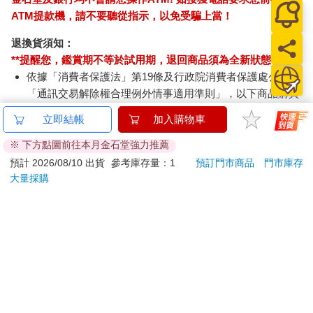
服：
ATM提款機，請不要聽從指示，以免受騙上當！
「炸彈真的幾乎打到他家了呢！」
退換貨須知：
❶一六軒是日人森平太郎在本町開設的和蒩子名店（今重慶南路
**提醒您，鑑賞期不等於試用期，退回商品須為全新狀態**
一段）。後來他將店面交給妻女經營，自己創了新高製蒩，於今
依據「消費者保護法」第19條及行政院消費者保護處公告之
古亭市場旁開了洋果子工廠，研發生產的香蕉牛奶糖、新高水果
「通訊交易解除權合理例外情事適用準則」，以下商品購買
糖、風船泡泡糖（亞洲第一個泡泡糖）等大受歡迎，更銷回日本
後，除商品本身有瑕疵外，將不提供7天的猶豫期：
市場。
立即結帳
加入購物車
易於腐敗、保存期限較短或解約時即將逾期。（如：生
❷軍司令官邸現為國防部陸軍聯誼廳。
鮮食品）
※ 下方點圖前往本月金石堂強力推薦
❸巴自動車（巴驓躖）指巴自動車商會的公車。日人館野弘六在
依消費者要求所為之客製化給付。（客製化商品）
預計 2026/08/10 出貨
參考庫存量：1
預訂門市商品
門市庫存
草山蓋了巴旅館，並創巴自動車商會，經營往返台北、士林、北
報紙、期刊或雜誌。（含MOOK、外文雜誌）
大量採購
投、草山間的公車路線，大眾運輸帶動了草山溫泉業的發展。
❹亨利．柏格森（Henri Bergson, 1859-1941）是法國哲學家，主
經消費者拆封之影音商品或電腦軟體。
張科學和哲學能夠共融，直覺才是把握真實的方法。一九二七
非以有形媒介提供之數位內容或一經提供即為完成之線
年，他因獨到見解與優美文筆得到諾貝爾文學獎。
上服務，經消費者事先同意始提供。（如：電子書、電
子雜誌、下載版軟體、虛擬商品…等）
已拆封之個人衛生用品。（如：內衣褲、刮鬍刀、除毛
台北高校於焉告終
刀…等）
——暫時畢業證書與日本學生大會
若非上列種類商品，均享有到貨7天的猶豫期（含例假
日）。