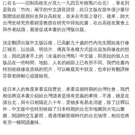
に在る——旧制高校生が見た一九四五年敗戰の台北》，筆名則
是取自「竹內」兩字的中文讀音諧音，此日文版在當年僅少量印
製贈送給親朋好友與台高校友，並未在市面上發行。後來，師大
台灣史研究所蔡錦堂教授在研究中得知此書，在台高校友聚會上
與作者結識，最後促成本書的台灣版出版。
決定翻譯出版中文版以後，已高齡九十歲的竹內先生開始進行修
訂補充，以信函、明信片、傳真等各種方式提出追加與修改的想
法，因此讀者手上的《永遠的台灣島》中文版，與原始的個人出
版品在一些時間、地點、人名的細節上已有所不同。我們在書內
特別收錄修改原稿的照片，可以略窺其中狀況，也幸好有翻譯林
芬蓉老師耐心追蹤檢視。
從日本人的角度來看這段歷史、來看這個時期的台灣社會，我們
相信將這本書介紹給台灣讀者是很有意義的事情，不過，雖是在
講台北，與今日相隔近八十年，景物多有易名消逝，除了註釋以
外，中文版中也特別收錄了日本時期的台北市地圖與大屯山彙
圖，閱讀時交互參照，透過理解那個時代的台北地理，相信也將
有另一種閱讀趣味。