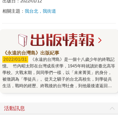
出版日：
2022/01/12
相關主題：
我台北，我街道
《永遠的台灣島》出版紀事
2022/01/31
《永遠的台灣島》是一個十八歲少年的終戰記
憶。 竹內昭太郎在台灣成長求學，1945年時就讀於臺北高等
學校。大戰末期，與同學們一樣，以「未來菁英」的身分，
被徵調為「學徒兵」。從天之驕子的台北高校生，到學徒兵
生活，戰時的經歷、終戰後的台灣社會，到他最後遣返回
國，仍對這片土地與人有著深深的情感羈絆。 離開台灣多年
後，竹內開始提筆寫作，在1987年3月完稿，至1990年9月，
才以筆名「きお」自費出版《台灣島は永遠に在る——旧制
活動訊息
高校生が見た一九四五年敗戰の台北》，筆名則是取自「竹