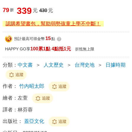
339
79
折
元
430
元
認購希望書包，幫助弱勢孩童上學不中斷！
15
預計最高可得金幣
點
?
100累1點 4點抵1元
HAPPY GO享
折抵無上限
分類：
中文書
＞
人文歷史
＞
台灣史地
＞
日據時期
追蹤
作者：
竹內昭太郎
追蹤
繪者：
左萱
追蹤
譯者：
林芬蓉
出版社：
蓋亞文化
追蹤