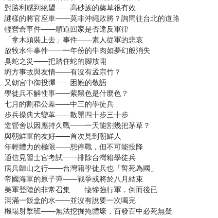
對勝利感到絕望——高砂族的藥草很有效
謎樣的將官座車——莫非沖繩敗將？詢問往台北的道路
輕營倉事件——順道回家是否違反軍律
「拿木頭裝上去」事件——素人從軍的悲哀
放牧水牛事件——一年份的牛肉如夢幻般消失
臭蛇之災——把踏住蛇的腳放開
坍方事故與友情——有沒有孟宗竹？
又朝宮中御投彈——困難的敬語
學徒兵不解性事——紫黑色是什麼色？
七月的割稻公差——中三的學徒兵
步兵操典大變革——散開四十步三十步
造營舍以因應持久戰——一天能割幾把茅草？
與朝鮮軍的友好——首次見到朝鮮人
年輕體力的極限——想停戰，但不可能投降
通信見習士官考試——排除台灣籍學徒兵
病兵歸山之行——台灣籍學徒兵也「誓死為國」
帝國海軍的原子彈——戰爭或將於八月結束
美軍登陸的非常召集——悽慘強行軍，倒而後已
滿滿一飯盒的水——並沒有說要一次喝完
機場射擊班——無法挖掘掩體壕，百發百中必死無疑