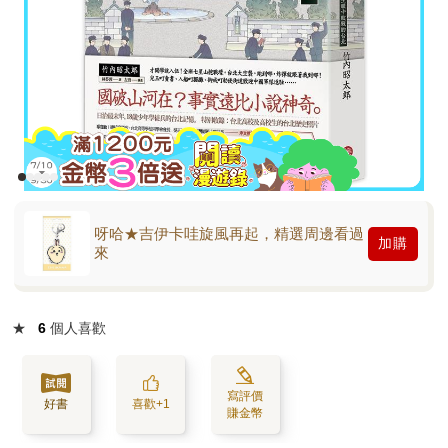
呀哈★吉伊卡哇旋風再起，精選周邊看過
加購
來
★
6
個人喜歡
寫評價
好書
喜歡+1
賺金幣