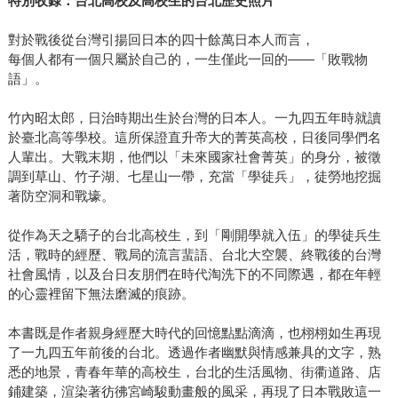
特別收錄：台北高校及高校生的台北歷史照片
對於戰後從台灣引揚回日本的四十餘萬日本人而言，
每個人都有一個只屬於自己的，一生僅此一回的——「敗戰物
語」。
竹內昭太郎，日治時期出生於台灣的日本人。一九四五年時就讀
於臺北高等學校。這所保證直升帝大的菁英高校，日後同學們名
人輩出。大戰末期，他們以「未來國家社會菁英」的身分，被徵
調到草山、竹子湖、七星山一帶，充當「學徒兵」，徒勞地挖掘
著防空洞和戰壕。
從作為天之驕子的台北高校生，到「剛開學就入伍」的學徒兵生
活，戰時的經歷、戰局的流言蜚語、台北大空襲、終戰後的台灣
社會風情，以及台日友朋們在時代淘洗下的不同際遇，都在年輕
的心靈裡留下無法磨滅的痕跡。
本書既是作者親身經歷大時代的回憶點點滴滴，也栩栩如生再現
了一九四五年前後的台北。透過作者幽默與情感兼具的文字，熟
悉的地景，青春年華的高校生，台北的生活風物、街衢道路、店
鋪建築，渲染著彷彿宮崎駿動畫般的風采，再現了日本戰敗這一