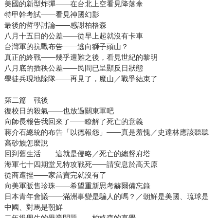
美國的新型炸彈——在台北上空看見降落傘
特甲幹考試——看見神國幻影
最後的哲學討論——感謝柏格森
八月十五日的公差——從早上起就沒有卡車
台灣軍的抗戰布告——逃向獅子頭山？
真正的終戰——幾乎遭難之後，看見世紀的黎明
八月底的插秧公差——民間已呈顯反日狀態
學徒兵現地除隊——再見了，魔山／戰爭結束了
第二篇 戰後
復校日的殺氣——也放過關東軍吧
向師長報告我回來了——瞭解了死亡的意義
蔣介石總統的布告「以德報怨」——真是羞愧／史達林應該聽聽
高砂族怎麼說
回到舊生活——這就是侵略／死亡的總督府塔
海軍七十四期堂兄特攻戰死——請安息於高天原
從商遭挫——家當賣完就沒有了
向美軍販售珍珠——希望重新思考赫爾備忘錄
日本青年會議——滿洲事變是騙人的嗎？／朝鮮是美國、琉球是
中國、對馬是朝鮮
二年級學生的畢業問題——柏格森的直覺