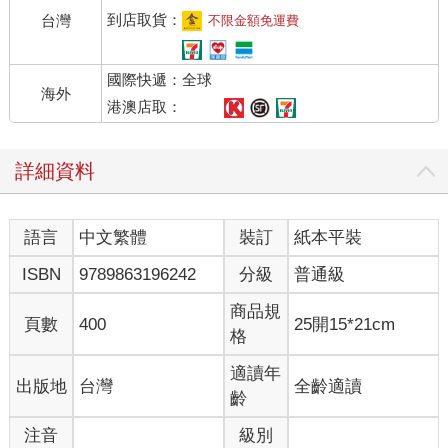
就好像在大海裡漂流到筋疲力竭，已經放棄掙扎決定淪為波臣，
到店取貨：
台灣
不限金額免運費
卻發現其實身在淺灘，腳可以踩到底站起來。這次的戰敗總讓人
回想起來很不是滋味。
國際快遞：全球
感覺也像是正要渡過冥河，卻被閻羅王喝令回頭似地。總而言
海外
之，四天之前，我活著回到了這個家裡。當晚吃過飯之後我倒頭
港澳店取：
就睡了，而且似乎朦朦朧朧地一直昏睡了四天。然後現在醒過來
了，卻又陷入美軍飛機轟炸的錯覺。戰爭留下的傷痕還很深很
詳細資料
深。
在飯廳裡翻閱《台灣新報》，看到報紙上寫著：「今天昭和二十
年（一九四五）九月二日，將舉行簽字儀式，大日本帝國陸海軍
語言
中文繁體
裝訂
紙本平裝
將正式向美英同盟國軍投降。」
什麼啊，我們的軍隊還沒投降嗎？一直以為我們在山裡接到敗戰
ISBN
9789863196242
分級
普通級
訊息，接著要求繼續抗戰，最後終於停戰投降了，原來塵世間還
有許多麻煩的程序要遵循。
商品規
頁數
400
25開15*21cm
又傳來了轟轟然的噪音。母親在門外和隔壁的太太聊天。
格
「美國的飛機從剛才就開始往監獄方向低飛，好像還空投東西下
來。」
適讀年
出版地
台灣
全齡適讀
原來如此。美軍誤以為東門町❶前面的台北刑務所❷是戰俘收容
齡
所，空投救援物資下來。美軍俘虜明明在圓山的收容所裡，原來
注音
級別
美軍的資訊也有不對的時候。我想到「說不定有救援物資從天而