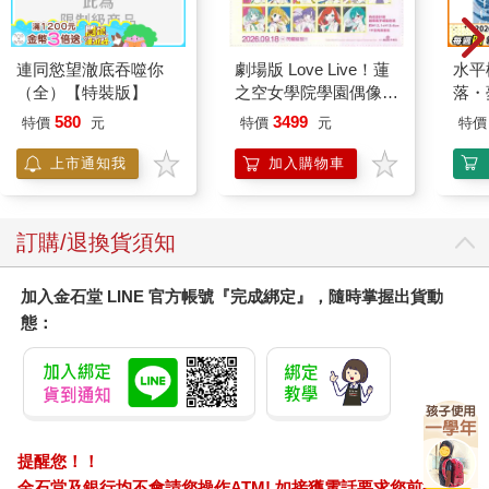
腿走十二公里回到草山，又走四公里回到這裡。我從來沒有像今
天這樣，覺得這條山路竟然這麼遠！」
連同慾望澈底吞噬你
劇場版 Love Live！蓮
水平
「總督府的高塔還屹立著，沒有倒喔！」
（全）【特裝版】
之空女學院學園偶像俱
落・
「塔還在？簡直難以置信！」
樂部 Bloom Garden
580
3499
特價
元
特價
元
特價
Party蓮之空預售大套
翌日，尋常科的學友、外號野蠻人的山上學徒兵，像中了邪似地
組
上市通知我
加入購物車
叨唸著：「我家在台北車站後面，炸彈掉在那裡了。我媽媽一個
人住在那裡，我要回去看看。我去申請臨時外宿。」然後朝著中
隊本部而去。
「那傢伙說炸彈打到他家了。距離這裡直線距離也有十公里，朦
訂購/退換貨須知
朦朧朧的又看不清楚，他怎麼知道哪一間房子是他家？」
「嗯，這大概是亨利．柏格森❹所說的『直覺認識』啦！」
加入金石堂 LINE 官方帳號『完成綁定』，隨時掌握出貨動
「什麼啊，哲學嗎？」
態：
中隊本部大概也被他的氣勢震懾到，中隊長准許他外宿。他立刻
下山，當晚沒有回營。我這才體認到臨時外宿有多麼難申請，同
時也想起了那個「准尉的任務」。
翌日，山上學徒兵回到山上時看似已放下心事。他住在後車站，
是四戶人家相連的大雜院，左右兩邊的鄰居家都毀於炸彈碎片，
提醒您！！
只有他家沒事，他的母親蹲在衣櫃旁躲過了一劫。眾人都覺得佩
金石堂及銀行均不會請您操作ATM! 如接獲電話要求您前往