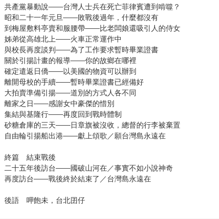
共產黨暴動說——台灣人士兵在死亡菲律賓遭到啃噬？
昭和二十一年元旦——敗戰後過年，什麼都沒有
到梅屋敷料亭賣和服腰帶——比老闆娘還吸引人的侍女
姊弟從高雄北上——火車正常運作中
與校長再度談判——為了工作要求暫時畢業證書
關於引揚計畫的報導——你的故鄉在哪裡
確定遣返日僑——以美國的物資可以辦到
離開母校的手續——暫時畢業證書已經備好
大拍賣準備引揚——道別的方式人各不同
離家之日——感謝女中豪傑的惜別
集結與基隆行——再度回到戰時體制
砂糖倉庫的三天——日章旗被沒收，總督的行李被棄置
自由輪引揚船出港——獻上頌歌／願台灣島永遠在
終篇 結束戰後
二十五年後訪台——國破山河在／事實不如小說神奇
再度訪台——戰後終於結束了／台灣島永遠在
後語 呷飽未，台北囝仔