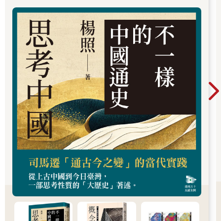
國製的，說不定像戰爭期間吃過的菲律賓製品一樣難吃到無法下
嚥。我懷抱著類似伊索寓言裡的狐狸的心態，離開了危險的柊牧
場。
想想也真是不可思議。明明在山裡已經作過必死的覺悟，但是當
抬頭看到木箱朝著自己落下時，還是感受到死亡的恐怖。要說是
生物的本能也沒錯，但是，人類的覺悟，好像只要環境一改變，
就會消失得無影無蹤。
死亡啊，再見。對於死亡的意識，我也要說再見了。
❶ 東門町，今徐州路、信義路二段、仁愛路一段附近。日治時
期，此地居民多為日本人。
❷ 台北刑務所，日治時期興建的現代化監獄，後為台北監獄，位
於金山南路、金華街一帶。
❸ 柊牧場，一八九六年由日人塚本喜三郎於今台北東門旁開設的
牧場，是台灣的第一家牧場，戰後由台灣畜產公司接收。
❹ 一九四五年五月三十一日，台北遭受美軍航空隊的大轟炸，這
天的大規模攻擊是台北歷史上最慘重的空襲，被稱為「台北大空
襲」。