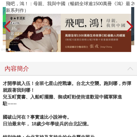
內」兩字的中文讀音諧音，此日文版在當年僅少量印製贈送
飛吧，鴻！：母親、我與中國（暢銷全球逾1500萬冊《鴻》最
2
給親朋好友與台高校友，並未在市面上發行。後來，師大台
新系列作）
灣史研究所蔡錦堂教授在研究中得知此書，在台高校友聚會
上與作者結識，最後促成本書的台灣版出版。 決定翻譯出版
中文版以後，已高齡九十歲的竹內先生開始進行修訂補充，
以信函、明信片、傳真等各種方式提出追加與修改的想法，
因此讀者手上的《永遠的台灣島》中文版，與原始的個人出
版品在一些時間、地點、人名的細節上已有所不同。我們在
書內特別收錄修改原稿的照片，可以略窺其中狀況，也幸好
內容簡介
有翻譯林芬蓉老師耐心追蹤檢視。 從日本人的角度來看這段
歷史、來看這個時期的台灣社會，我們相信將這本書介紹給
才開學就入伍！全班七星山挖戰壕。台北大空襲。跑到哪，炸彈
台灣讀者是很有意義的事情，不過，雖是在講台北，與今日
就跟著我到哪！
相隔近八十年，景物多有易名消逝，除了註釋以外，中文版
兒玉町賣書、入船町擺攤、御成町勅使街道歡迎中國軍隊進
中也特別收錄了日本時期的台北市地圖與大屯山彙圖，閱讀
駐⋯⋯
時交互參照，透過理解那個時代的台北地理，相信也將有另
一種閱讀趣味。
國破山河在？事實遠比小說神奇。
日治最末年， 18歲少年學徒兵的台北記憶。