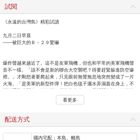
試閱
《永遠的台灣島》精彩試讀
九月二日早晨
——被巨大的Ｂ－２９驚嚇
爆炸聲越來越近了。這不是友軍飛機，但也和平常的美軍飛機聲
音不一樣。「該不會是新的聯合大空襲吧？得要趕緊躲進防空壕
裡。」才剛想著要爬起來，只見眼前無聲無息地突然變成了一片
火海。「是美軍的新型炸彈！把白色毯子灑水弄濕蓋在身上，不
可以看那些閃光，頭朝下，趕快跑出去！」我踢開棉被、掀起蚊
帳，卻看見滿室燦爛的夏日陽光。
看更多
我究竟身在何處？這是哪裡？新型炸彈並沒有落下來。看得見庭
院裡小假山的防空壕門，但是太陽剛從隔壁家的屋頂升起，照亮
了圍牆和院子裡的樹。
配送方式
終於恢復了正常意識。對了，我是高校二年級的學生，從台北的
這個家被徵召投入戰爭。在山裡待了好久，逐漸被戰爭逼到無路
國內宅配：本島、離島
可走，大勢已去，覺悟要從容就死了，突然間，戰爭結束了。