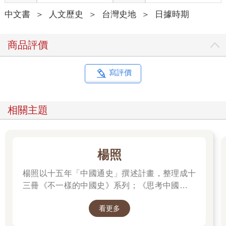
降，去看看吧！」就穿著木屐匆匆趕往現場。
中文書
＞
人文歷史
＞
台灣史地
＞
日據時期
東門市場前面是柊牧場❸，牧場再過去是台北刑務所的大片農作
園區。我跑到鐵絲網柵欄附近，看見農作園區裡有幾批囚犯或趴
伏或移動中。
商品評價
轟鳴聲在我後方響起。回頭往上一看，打從心底嚇了一大跳。四
具發動機的機翼和機身，我第一次看見這麼龐大的飛機。巨大的
飛機低飛掠過，四周瞬間變成一片黑暗。原來這就是Ｂ－２９。
寫評價
這種大到離譜的轟炸機一次來個幾百架，日本的城市不轉眼化為
灰燼才怪。
五月三十一日的大空襲❹，一天就把台北炸得七零八落。那次是
相關主題
四百多架團結飛機公司的Ｂ－２４，和現在這個Ｂ－２９比起
來，幾乎算是小型機了。
巨大飛機在監獄的農作園區投下了五、六個綁著降落傘的木箱。
只要落在鐵絲網附近，我應該可以翻過柵欄去拿；念頭才剛閃
楊照
過，下一台飛機又低飛過來，就在我的正上方打開了機腹。降落
傘立刻張開，大木箱發出聲音掉落下來。危險！
楊照以十五年「中國通史」撰述計畫，整理成十
一陣毛骨悚然，我拚命跑了起來。木箱撞到柵欄，發出巨大聲
三冊《不一樣的中國史》系列；《思考中國：不
響，裡面的物資散落一地。正想說機會來了，結果下一台飛機又
一樣的中國通史》則為厚重卷帙的精華精簡版，
靠近過來。不得已，保命要緊，只好退避離開。
看更多
用一本書的篇幅，快速掌握歷史的動態變化與因
投下的物資大概是巧克力或威化餅之類的航空糧食，不過都是美
果連結。