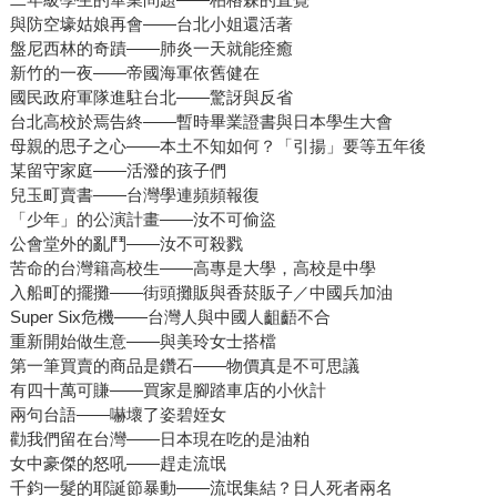
與防空壕姑娘再會——台北小姐還活著
盤尼西林的奇蹟——肺炎一天就能痊癒
新竹的一夜——帝國海軍依舊健在
國民政府軍隊進駐台北——驚訝與反省
台北高校於焉告終——暫時畢業證書與日本學生大會
母親的思子之心——本土不知如何？「引揚」要等五年後
某留守家庭——活潑的孩子們
兒玉町賣書——台灣學連頻頻報復
「少年」的公演計畫——汝不可偷盜
公會堂外的亂鬥——汝不可殺戮
苦命的台灣籍高校生——高專是大學，高校是中學
入船町的擺攤——街頭攤販與香菸販子／中國兵加油
Super Six危機——台灣人與中國人齟齬不合
重新開始做生意——與美玲女士搭檔
第一筆買賣的商品是鑽石——物價真是不可思議
有四十萬可賺——買家是腳踏車店的小伙計
兩句台語——嚇壞了姿碧姪女
勸我們留在台灣——日本現在吃的是油粕
女中豪傑的怒吼——趕走流氓
千鈞一髮的耶誕節暴動——流氓集結？日人死者兩名