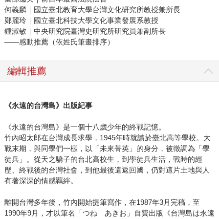
何義麟｜國立臺北教育大學台灣文化研究所教授兼所長
鄭麗玲｜國立臺北科技大學文化事業發展系教授
鍾淑敏｜中央研究院臺灣史研究所研究員兼副所長
——感動推薦（依姓氏筆畫排序）
編輯推薦
《永遠的台灣島》出版紀事
《永遠的台灣島》是一個十八歲少年的終戰記憶。
竹內昭太郎在台灣成長求學，1945年時就讀於臺北高等學校。大
戰末期，與同學們一樣，以「未來菁英」的身分，被徵調為「學
徒兵」。從天之驕子的台北高校生，到學徒兵生活，戰時的經
歷、終戰後的台灣社會，到他最後遣返回國，仍對這片土地與人
有著深深的情感羈絆。
離開台灣多年後，竹內開始提筆寫作，在1987年3月完稿，至
1990年9月，才以筆名「つね あきお」自費出版《台灣島は永遠