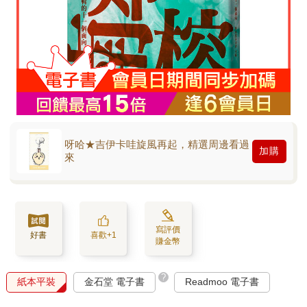
呀哈★吉伊卡哇旋風再起，精選周邊看過
加購
來
寫評價
好書
喜歡+1
賺金幣
?
紙本平裝
金石堂 電子書
Readmoo 電子書