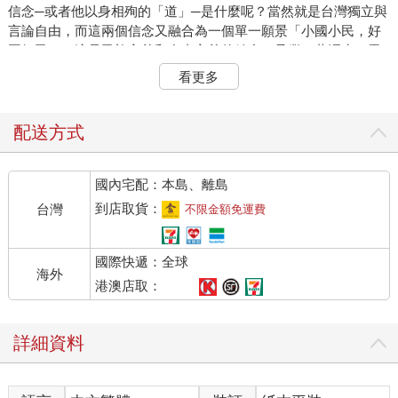
信念─或者他以身相殉的「道」─是什麼呢？當然就是台灣獨立與
言論自由，而這兩個信念又融合為一個單一願景「小國小民，好
國好民」。這是民族主義和自由主義的結合，承繼了蔣渭水、雷
震到一九七零年代民主運動的台灣政治傳統。獨立與自由，構成
看更多
今日我們的立國價值，台灣人認同的核心。
鄭南榕所說的台灣獨立與言論自由，是相互為用的，因為台灣獨
立是台灣人民公議自決的政治表現，而台灣人民得以經由公議而
配送方式
自決，則奠基在充分的言論自由之上。我們必須注意，鄭南榕追
求的不只是形式上的政治獨立─那種可單純因為地緣政治條件的
國內宅配：本島、離島
變化從外部被賦予，或者由少數建國菁英透過暴力由上而下強加
於人民的獨立，而是真正的、具有實質內涵的，由內而外，由下
到店取貨：
台灣
不限金額免運費
而上的台灣獨立，也就是在充分的言論自由條件下，每一個台灣
人運用理性與智識，經由充分討論後做出自主決定而達成的獨
國際快遞：全球
立。因此所謂獨立的台灣，是每一個獨立自主的台灣公民經由自
海外
由、理性、充分討論、審議後形成共同意志所創造出來的政治共
港澳店取：
同體，而這個政治共同體在台灣公民每日持續的自主審議中獲得
更新、延續與鞏固。借用明治維新啟蒙思想家福澤諭吉的名言來
詳細資料
說，這就是「一身独立して一国独立す（一身獨立而後有一國之
獨立）」，有獨立之民方有獨立之國。鄭南榕追求的，不是少數
聖賢豪傑締造的台灣國，而是一個一個具有獨立自主精神的台灣