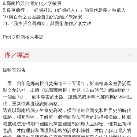
8.鄭南榕與台灣文化／李敏勇
9.負重前行：「好國好民（好國好人）」的當代意義／吳叡人
10.與百分之百言論自由的距離／朱家安
11.「我主張台灣獨立」與藝術創作／李文政
Part 3 鄭南榕大事記
序／導讀
編輯室報告
二零二四年是鄭南榕自焚殉道三十五週年，鄭南榕基金會委託逗
點文創結社，出版《認識鄭南榕：看見《自由時代》總編輯的十
一個面向》。 這本專書的出版，讓熟悉或不熟悉鄭南榕的不同世
代，重新或再度認識鄭南榕。
透過以鄭南榕個人生命史為縱，橫向連結台灣史和世界史的時代
脈絡，相互對照，了解每一個體面對加害者的結構和樣貌，即獨
裁威權統治時期中國國民黨黨國體制的龐大且綿密。惟有正視和
意識，才能理解和同理鄭南榕的訴求和犧牲，才能了解台灣人的