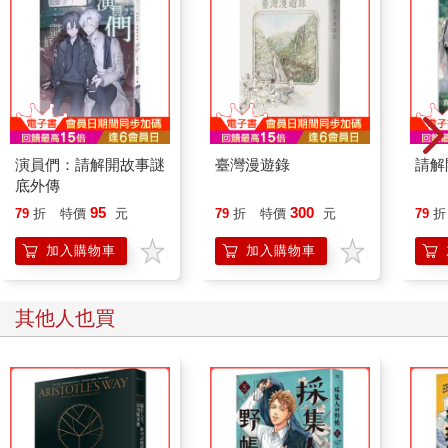
自覺到通訊科技時代之公共倫理的言論自由，將再度成為鞏固台
灣獨立的礎石。
一種有責任感的，有重量的自由與獨立—這就是鄭南榕之夢的新
篇章，而這個篇章才剛剛展開而已。你—台灣的公民，自由與獨
立之子，你願意和Nylon，還有和我們這些Nylon的追隨者們一起
繼續負重前行，一起證明我們無愧於自由與獨立嗎？
（二零二三年十二月六日 草山）
演員們：請解開故事謎
臺灣漫遊錄
請解
底外傳
95
300
79
折
特價
元
79
折
特價
元
79
折
加入購物車
加入購物車
其他人也買