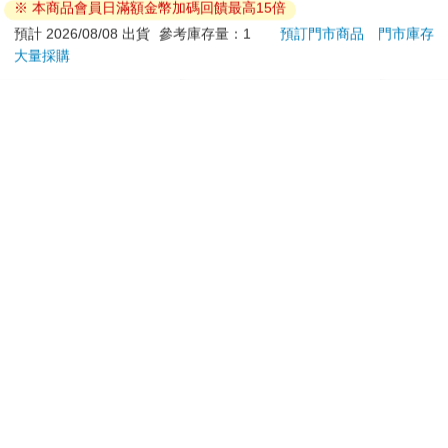
※ 本商品會員日滿額金幣加碼回饋最高15倍
Y62
399
67
特價
元
96
折
特價
元
5990
預計 2026/08/08 出貨
參考庫存量：1
預訂門市商品
門市庫存
大量採購
加入購物車
加入購物車
訂購/退換貨須知
加入金石堂 LINE 官方帳號『完成綁定』，隨時掌握出貨動
態：
提醒您！！
金石堂及銀行均不會請您操作ATM! 如接獲電話要求您前往
ATM提款機，請不要聽從指示，以免受騙上當！
退換貨須知：
**提醒您，鑑賞期不等於試用期，退回商品須為全新狀態**