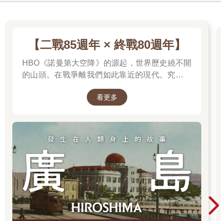
來形構與表述，但如今語言的表象與實質完全分離，語言應有的
公共溝通功能逐漸喪失，我們在公共領域讀到、看到、聽到的，
幾乎只剩下策略性操作、權謀、欺瞞、誤導、抹黑、嘲諷與胡言
亂語，只剩下輕薄、惡意、犬儒主義、利益交換和赤裸裸的詐
【二戰85週年 × 終戰80週年】
術。如此，原本作為溝通倫理的條件，作為台灣獨立礎石的言論
HBO《諾曼第大空降》的源起，世界歷史繞不開
自由異化成了放縱，墮落為妨礙溝通、破壞團結，乃至腐蝕台灣
獨立的暗黑力量。
的山頭。在戰爭離我們如此靠近的現代。究竟是
言論自由與台灣獨立的關係，在近年來經歷的此種辯證轉化與異
什麼力量驅動全球上億名男女，投入這場空前絕
化，當然不會讓我們因此得出了必須拋棄、限制言論自由以保護
看更多
後、影響至今的軍事衝突？我們站在世界和平的
台灣獨立的結論。我們不能放棄言論自由，因為它不僅是我們立
中心，就更應了解二戰帶來和平的那群人與那個
國的基本精神，是我們在受困中突破重圍，重返世界所不可或缺
理由。
的正當性與軟實力，更是我們台灣人得以為人的條件。言論自由
在新資訊科技與外部獨裁政權攻擊下的異化，正如同資本主義對
人性的異化一般，並不會根本摧毀言論自由（與人性）的價值，
而是一記警鐘，提醒我們：台灣與台灣人之獨立自主所繫的言論
自由，現在受到了侵襲、弱化，我們必須警覺到這個事實，並且
起而採取行動，以保護、修復受到傷害的言論自由，阻止民主的
持續倒退，否則我們將會失去我們的獨立。
然而要如何修復、重建我們的言論自由，使它變得更強大，更能
把台灣人團結在一起？政府在政策、法律面當然有許多該做的事