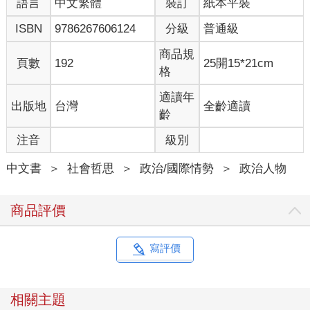
語言
中文繁體
裝訂
紙本平裝
人─台灣的公民全體─所共同創造的獨立自主的台灣。
鄭南榕在一九八九年逝世後台灣所經歷的整個民主化歷程都在實
ISBN
9786267606124
分級
普通級
踐前述這個「民主建國」的願景：在這三十多年之間，我們從菁
英領導（李登輝時期）階段進化到公民社會的主導，跨越幾度內
商品規
頁數
192
25開15*21cm
部分裂與外敵入侵的艱難挑戰，終於逐步鞏固了台灣的民主和國
格
家體制。
二零一八年以來，臺灣的民主鞏固與國家形成遭遇了一個新的時
適讀年
出版地
台灣
全齡適讀
代，進入了一個新的階段，這個新時代對於言論自由與台灣獨立
齡
之間相互為用的正面關係提出了嚴厲挑戰。新而便捷的網路通訊
注音
級別
科技不只一反期待分裂了公共領域，破壞了溝通倫理，腐蝕了社
會團結，也創造了濫用自由、逃避公共責任的條件，誘發了以網
中文書
＞
社會哲思
＞
政治/國際情勢
＞
政治人物
路為場域的新民粹主義形式，以及以此為生的政客群。換言之，
網路科技固然大幅擴張了公共發言權，但也同時揭開了哲學家盧
梭所謂amour de soi （自利心）的潘朵拉盒子，解放了人曾受壓
商品評價
抑的利己私心乃至惡意，剝除了公共倫理與品格規範的制約，使
一度令人寄予期待的台灣民主政治倒退、墮落到展演私慾權術無
所不至的黑色劇場，令人嘆為觀止。
寫評價
新通訊科技對民主社會公共倫理的破壞，在外來獨裁政權對台灣
進行之「鋭實力」認知戰推波助瀾之下，進一步被擴大、惡化。
政治不再涉及實質公共政策的理性討論，而成為表演與聲量的追
相關主題
求與惡鬥。語言原本是政治的核心，因為政治理念必須依賴語言