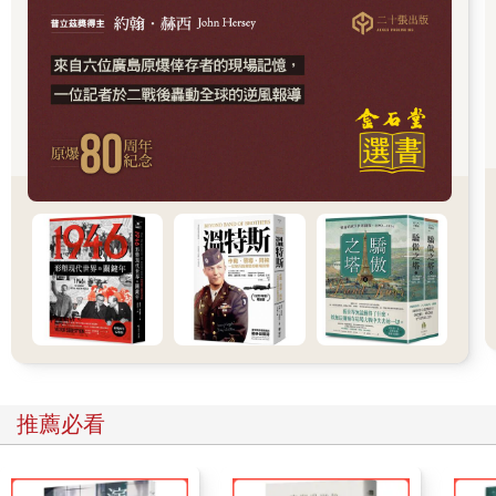
情，以增強台灣民主體制防禦認知作戰與防止網路濫用自由的能
力與韌性，媒體也應積極進行自律，而公民社會則應推動民主防
衛與公民自省。從個別公民的角度，我們應該要重新省思言論自
由是一種公共性的自由，其享有與行使受到公共倫理的制約，即
使當代公共論壇的主要場域逐漸轉移到網路，也應體認在民主社
會網民不是網軍或酸民，而是網路上的公民（netizen），主要審
議場域或許轉移了，但公共討論、溝通的倫理規範不變—不只不
變，事實上對網路公民之自律、知識、媒體識讀能力的要求更高
了。最終，網路時代新的公共溝通倫理的重建，除了政府、媒
體、公民社會團體的努力之外，還是需要台灣人的全面自覺與自
律。網路時代，台灣公民必須進化成網路的「好民」。
這是鄭南榕「好國好民」願景實踐的全新階段，一次新的、巨大
的挑戰。這個時候，或許我們都應該重新閱讀當年Nylon素樸美麗
的夢想，重溫他為信念獻身的故事，甚至重新想像那殉道烈火的
灼熱與疼痛，讓疼痛刺激我們記憶，記憶那段不自由的歲月，刺
激我們醒悟，醒悟到言論自由從來不是理所當然，台灣獨立從來
不是上天賦予，而是眾多的先行者以生命血淚換來的珍寶。如此
推薦必看
我們將再也不敢濫用、惡用它；相反地，我們將會更謹慎自覺地
行使這得來不易的言論自由，拚命地護衛它，同時用盡一切智慧
延續、壯大它在新時代的生命力。那麼，一種獲得新生的，高度