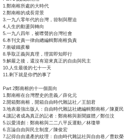
1.鄭南榕所處的大時代
2.鄭南榕的成長背景
3.一九八零年代的台灣，箝制與壓迫
4.人生的動盪與轉向
5.一九八四年，被噤聲的台灣社會
6.本刊文責一律由總編輯鄭南榕負責
7.衝破鐵蒺藜
8.爭取正義與真理，理當即知即行
9.解嚴之後，還沒有迎來真正的自由與民主
10.人生最後的七十一天
11.剩下就是你們的事了
Part 2鄭南榕的十一個面向
1.鄭南榕在台灣歷史的意義／薛化元
2.開箱鄭南榕，開箱自由時代雜誌社／王韶君
3.地表最強出版人：自由時代雜誌社總編輯鄭南榕／陳夏民
4.讓記者成為真正的記者：鄭南榕與新聞媒體／鄭任汶
5.以愛清創：鄭南榕與二二八平反運動／林瓊華
6.言論自由與民主制度／陳俊宏
7.記得自由遺產的紋理：自由時代雜誌社與自由巷／曹欽榮