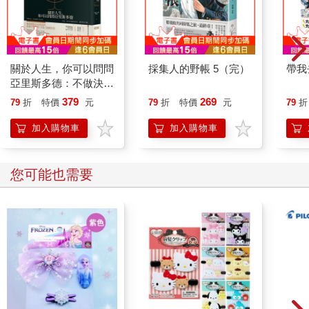
關於人生，你可以問問
採集人的野帳 5（完）
帶我
亞里斯多德：不做決
定，等於讓別人決定
379
269
79
折
特價
元
79
折
特價
元
79
折
你。幸福，是有意識的
思考、選擇和行動。
加入購物車
加入購物車
【暢銷典藏版】
您可能也需要