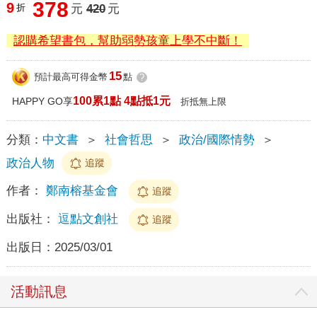
378
9
折
元
420
元
認購希望書包，幫助弱勢孩童上學不中斷！
15
預計最高可得金幣
點
?
100累1點 4點抵1元
HAPPY GO享
折抵無上限
分類：
中文書
＞
社會哲思
＞
政治/國際情勢
＞
政治人物
追蹤
作者：
鄭南榕基金會
追蹤
出版社：
逗點文創社
追蹤
出版日：
2025/03/01
活動訊息