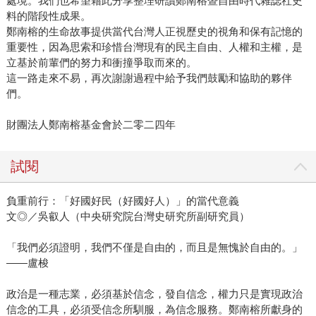
處境。我們也希望藉此分享整理研讀鄭南榕暨自由時代雜誌社史
料的階段性成果。
鄭南榕的生命故事提供當代台灣人正視歷史的視角和保有記憶的
重要性，因為思索和珍惜台灣現有的民主自由、人權和主權，是
立基於前輩們的努力和衝撞爭取而來的。
這一路走來不易，再次謝謝過程中給予我們鼓勵和協助的夥伴
們。
財團法人鄭南榕基金會於二零二四年
試閱
負重前行：「好國好民（好國好人）」的當代意義
文◎／吳叡人（中央研究院台灣史研究所副研究員）
「我們必須證明，我們不僅是自由的，而且是無愧於自由的。」
——盧梭
政治是一種志業，必須基於信念，發自信念，權力只是實現政治
信念的工具，必須受信念所馴服，為信念服務。鄭南榕所獻身的