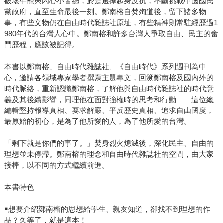
破壞牢籠與內心小警總，於是選擇起身反抗，不斷挑戰中國國民
黨政府，直至生命最後一刻。鄭南榕自焚殉道後，留下諸多物
事，有些文物仍在自由時代雜誌社原址，有些精神則常駐經歷過1
980年代的台灣人心中。鄭南榕和許多台灣人爭取自由、民主的奮
鬥歷程，應該被記得。
本書以鄭南榕、自由時代雜誌社、《自由時代》系列週刊為中
心，邀請各領域專家學者撰寫主題專文，回溯鄭南榕及國內外的
時代脈絡，重新認識鄭南榕，了解他與自由時代雜誌社的時代意
義及其後續影響，同理他在面對強權時的思考和行動——這位總
編輯堅持報導真相、要求解嚴、平反歷史真相、追求自由國度，
最原始的初心，是為了他所愛的人，為了他所愛的台灣。
「剩下就是你們的事了。」焚身烈火熄滅後，深化民主、自由的
理想並未停滯。鄭南榕的理念和自由時代雜誌社的空間，由大家
接棒，以不同的方式繼續前進。
本書特色
￭想要介紹鄭南榕的思想給學生、親友知道，卻找不到理想的作
品？久等了，就是這本！