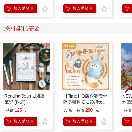
加入購物車
加入購物車
您可能也需要
Reading Journal閱讀
【Timo】Q版企鵝安全
NE
筆記 [科幻]
隨身警報器 130超大分
約筆
貝企鵝警報器 造型隨
125
290
特價
元
59
折
特價
元
特價
身安全防狼神器
加入購物車
加入購物車