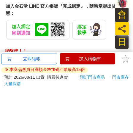
加入金石堂 LINE 官方帳號『完成綁定』，隨時掌握出貨動
會
態：
員
日
提醒您！！
金石堂及銀行均不會請您操作ATM! 如接獲電話要求您前往
ATM提款機，請不要聽從指示，以免受騙上當！
退換貨須知：
**提醒您，鑑賞期不等於試用期，退回商品須為全新狀態**
依據「消費者保護法」第19條及行政院消費者保護處公告之
「通訊交易解除權合理例外情事適用準則」，以下商品購買
後，除商品本身有瑕疵外，將不提供7天的猶豫期：
易於腐敗、保存期限較短或解約時即將逾期。（如：生
鮮食品）
依消費者要求所為之客製化給付。（客製化商品）