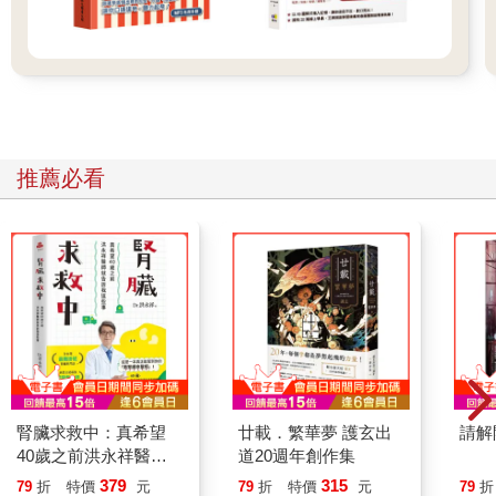
推薦必看
腎臟求救中：真希望
廿載．繁華夢 護玄出
請解
40歲之前洪永祥醫師
道20週年創作集
就告訴我這些事
379
315
79
折
特價
元
79
折
特價
元
79
折