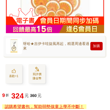
呀哈★吉伊卡哇旋風再起，精選周邊看過
加購
來
寫評價
喜歡+1
賺金幣
324
9
折
元
360
元
認購希望書包，幫助弱勢孩童上學不中斷！