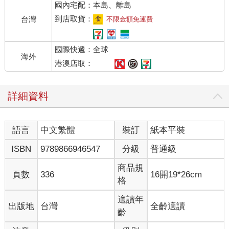
國內宅配：本島、離島
到店取貨：
台灣
不限金額免運費
國際快遞：全球
海外
港澳店取：
詳細資料
語言
中文繁體
裝訂
紙本平裝
ISBN
9789866946547
分級
普通級
商品規
頁數
336
16開19*26cm
格
適讀年
出版地
台灣
全齡適讀
齡