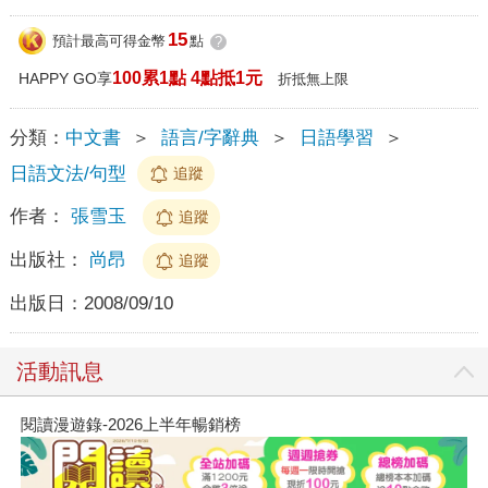
15
預計最高可得金幣
點
?
100累1點 4點抵1元
HAPPY GO享
折抵無上限
分類：
中文書
＞
語言/字辭典
＞
日語學習
＞
日語文法/句型
追蹤
作者：
張雪玉
追蹤
出版社：
尚昂
追蹤
出版日：
2008/09/10
活動訊息
閱讀漫遊錄-2026上半年暢銷榜