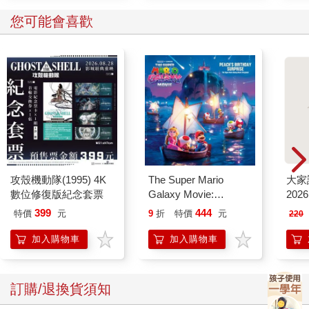
您可能會喜歡
攻殼機動隊(1995) 4K
The Super Mario
大家
數位修復版紀念套票
Galaxy Movie:
202
Peach`s Birthday
399
444
特價
元
9
折
特價
元
220
Surprise: The Super
Mario Galaxy Movie
加入購物車
加入購物車
Storybook
訂購/退換貨須知