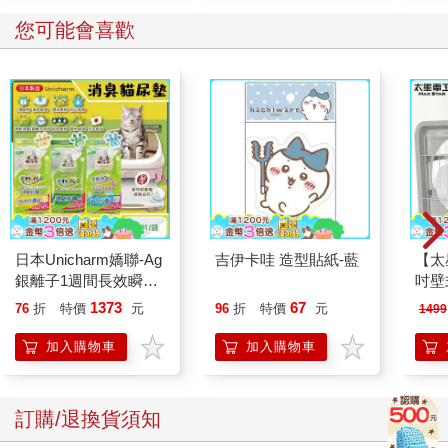
您可能會喜歡
日本Unicharm嬌聯-Ag
吉伊卡哇 造型貼紙-藍
【太
銀離子1週間長效瞬吸
吋壁
乾爽寵物消臭大師貓尿
機)
1373
67
76
折
特價
元
96
折
特價
元
1499
墊20片/袋(大容量吸水
防滲漏貓尿布/可觀察
加入購物車
加入購物車
尿色貓潔墊補充包/本
品不含貓砂盆)
訂購/退換貨須知