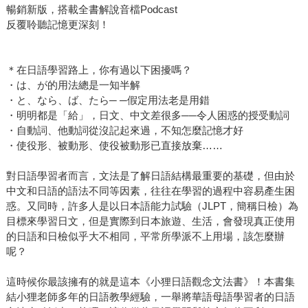
暢銷新版，搭載全書解說音檔Podcast
反覆聆聽記憶更深刻！
＊在日語學習路上，你有過以下困擾嗎？
・は、が的用法總是一知半解
・と、なら、ば、たら─ ─假定用法老是用錯
・明明都是「給」，日文、中文差很多──令人困惑的授受動詞
・自動詞、他動詞從沒記起來過，不知怎麼記憶才好
・使役形、被動形、使役被動形已直接放棄……
對日語學習者而言，文法是了解日語結構最重要的基礎，但由於
中文和日語的語法不同等因素，往往在學習的過程中容易產生困
惑。又同時，許多人是以日本語能力試驗（JLPT，簡稱日檢）為
目標來學習日文，但是實際到日本旅遊、生活，會發現真正使用
的日語和日檢似乎大不相同，平常所學派不上用場，該怎麼辦
呢？
這時候你最該擁有的就是這本《小狸日語觀念文法書》！本書集
結小狸老師多年的日語教學經驗，一舉將華語母語學習者的日語