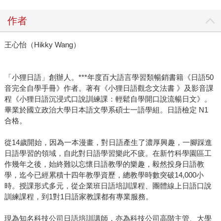
作者
王心怡（Hikky Wang）
「小狸日語」創辦人。***年度百大語言學習類暢銷書籍《日語50
音完全自學手冊》作者。著有《小狸日語觀念文法書 》及影音課
程《小狸日語沉浸式口說訓練課：輕鬆自學開口說流暢日文》。
畢業於國立政治大學日本語文學系碩士一語學組。日語檢定 N1
合格。
從14歲開始，因為一本漫畫，對日語產生了濃厚興趣，一腳踩進
日語學習的領域，自此對日語學習樂此不疲。在新竹科學園區工
作幾年之後，始終難以忘懷日語教學的樂趣，毅然投身日語教
學，迄今已經累積十四年教學資歷，總教學時數突破14,000小
時。授課形式多元，從企業班日語培訓課程、團體線上日語口說
訓練課程，到1對1日語家教課都有專業服務。
現為知名科技公司日語培訓講師，亦為科技公司高階主管、大學