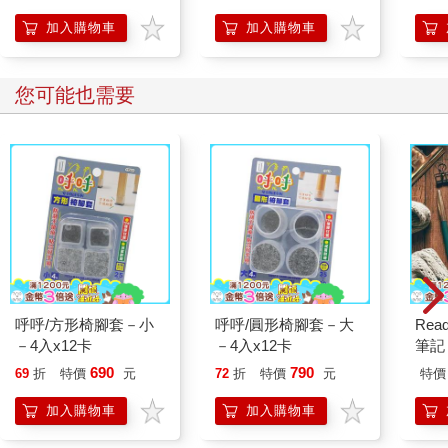
加入購物車
加入購物車
您可能也需要
呼呼/方形椅腳套－小
呼呼/圓形椅腳套－大
Read
－4入x12卡
－4入x12卡
筆記 
690
790
69
折
特價
元
72
折
特價
元
特價
加入購物車
加入購物車