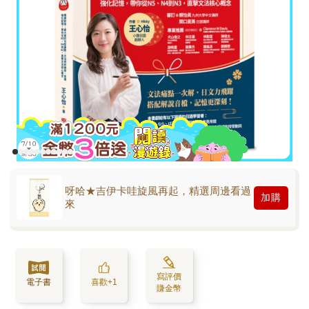
呀哈★吉伊卡哇旋風再起，精選周邊看過
加購
來
寫評價
電子書
喜歡+1
賺金幣