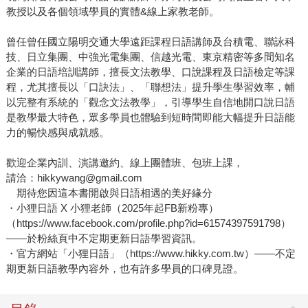
教授以及各個領域學員的實體&線上家教老師。
曾任曾任國立陽明交通大學遠距課程日語講師及台積電、聯詠科
技、日立集團、中強光電集團、信越光電、東京精密等多間知名
企業的日語培訓講師，擅長文法教學、口說課程及日語檢定等課
程，尤其擅長以「口訣法」、「聯想法」提升學生學習效率，輔
以完整有系統的「觀念文法教學」，引導學生自信地開口說日語
是教學最大特色，眾多學員也體驗到短時間即能大幅提升日語能
力的暢快感與成就感。
歡迎企業內訓、演講邀約、線上團體班、包班上課，
請洽：hikkywang@gmail.com
期待您因這本書開啟與日語相遇的美好緣分
・小狸日語 X 小狸老師（2025年起FB新粉專）
（https://www.facebook.com/profile.php?id=61574397591798）
——於粉絲頁中不定期更新日語學習資訊。
・官方網站「小狸日語」（https://www.hikky.com.tw）——不定
期更新日語教學內容外，也有許多學員的口碑見證。