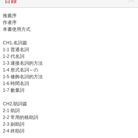
目錄
推薦序
作者序
本書使用方式
CH1.名詞篇
1-1 普通名詞
1-2 代名詞
1-3 連接名詞的方法
1-4 形式名詞～の
1-5 修飾名詞的方法
1-6 時間名詞
1-7 數量詞
CH2.助詞篇
2-1 助詞
2-2 常用的格助詞
2-3 副助詞
2-4 終助詞