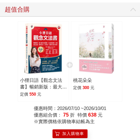
超值合購
小狸日語【觀念文法
桃花朵朵
書】暢銷新版：最大量
定價
300
元
的句型彙整、文法辨析
定價
550
元
練習、音檔強化記憶，
帶你從N5、N4到N3，
優惠時間：2026/07/10 ~2026/10/01
直擊文法核心概念
優惠組合價：
75
折
特價
638
元
※實際價格依購物車結帳為主
加入購物車