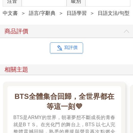
注音
級別
中文書
＞
語言/字辭典
＞
日語學習
＞
日語文法/句型
商品評價
寫評價
相關主題
BTS全體集合回歸，全世界都在
等這一刻💜
BTS是ARMY的世界，朝著夢想不斷成長的青春
就是BＴＳ。在光化門 的舞台上，BTS 以七人完
整體震撼回歸，熟悉的應援與聲音再次點燃全