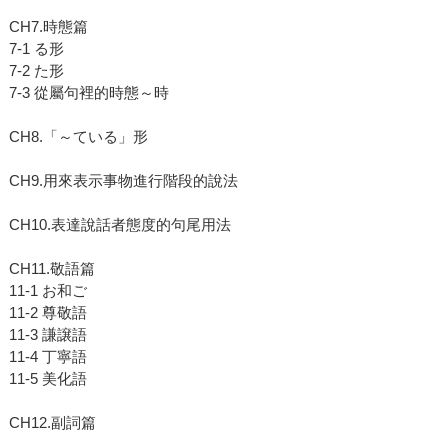
CH7.時態篇
7-1 る形
7-2 た形
7-3 從屬句裡的時態～時
CH8.「～ている」形
CH9.用來表示事物進行階段的說法
CH10.表達說話者態度的句尾用法
CH11.敬語篇
11-1 お和ご
11-2 尊敬語
11-3 謙譲語
11-4 丁寧語
11-5 美化語
CH12.副詞篇