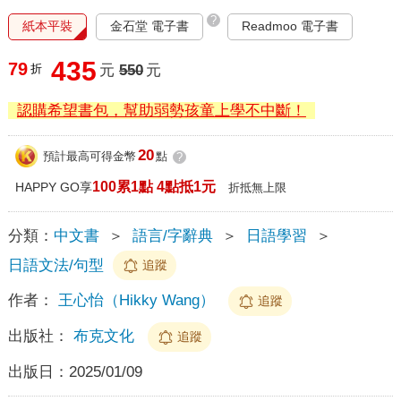
?
紙本平裝
金石堂 電子書
Readmoo 電子書
435
79
折
元
550
元
認購希望書包，幫助弱勢孩童上學不中斷！
20
預計最高可得金幣
點
?
100累1點 4點抵1元
HAPPY GO享
折抵無上限
分類：
中文書
＞
語言/字辭典
＞
日語學習
＞
日語文法/句型
追蹤
作者：
王心怡（Hikky Wang）
追蹤
出版社：
布克文化
追蹤
出版日：
2025/01/09