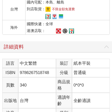
國內宅配：本島、離島
到店取貨：
台灣
不限金額免運費
國際快遞：全球
海外
港澳店取：
詳細資料
語言
中文繁體
裝訂
紙本平裝
ISBN
9786267518748
分級
普通級
商品規
頁數
340
0*0*0
格
適讀年
出版地
台灣
全齡適讀
齡