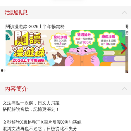
活動訊息
閱讀漫遊錄-2026上半年暢銷榜
飛
新
內容簡介
文法痛點一次解，日文力飛躍
搭配解說音檔，記憶更深刻！
文型解說X表格整理X圖片引導X例句演練
混淆文法再也不迷惑，日檢從此不失分 !