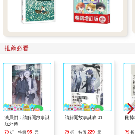
推薦必看
演員們：請解開故事謎
請解開故事謎底 01
刪掉
底外傳
95
229
79
折
特價
元
79
折
特價
元
79
折