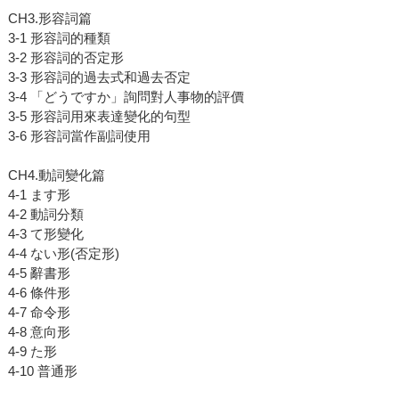
CH3.形容詞篇
3-1 形容詞的種類
3-2 形容詞的否定形
3-3 形容詞的過去式和過去否定
3-4 「どうですか」詢問對人事物的評價
3-5 形容詞用來表達變化的句型
3-6 形容詞當作副詞使用
CH4.動詞變化篇
4-1 ます形
4-2 動詞分類
4-3 て形變化
4-4 ない形(否定形)
4-5 辭書形
4-6 條件形
4-7 命令形
4-8 意向形
4-9 た形
4-10 普通形