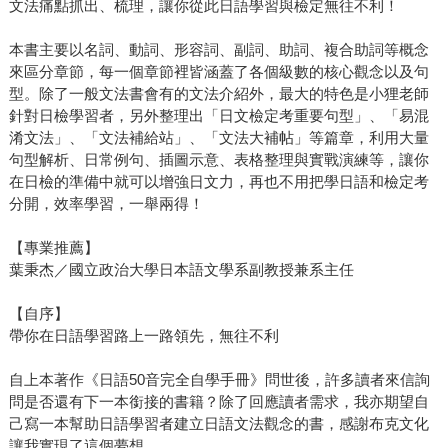
文法痛點抓出、梳理，讓你從此日語學習與檢定無往不利！
本書主要以名詞、動詞、形容詞、副詞、助詞、複合助詞等概念
來區分章節，每一個章節裡皆涵蓋了各個級數的核心觀念以及句
型。除了一般文法書會有的文法介紹外，最大的特色是小狸老師
針對日檢學習者，另外整理出「日文檢定考重要句型」、「易混
淆文法」、「文法補給站」、「文法大補帖」等篇章，利用大量
句型解析、日常例句、插圖示意、表格整理與實戰演練等，讓你
在日檢的準備中就可以增強日文力，再也不用把學日語和檢定考
分開，效率學習，一舉兩得！
【專業推薦】
葉秉杰／國立政治大學日本語文學系副教授兼系主任
【自序】
帶你在日語學習路上一路領先，無往不利
自上本著作《日語50音完全自學手冊》問世後，許多讀者來信詢
問是否還有下一本銜接的書籍？除了回應讀者需求，我亦期望自
己寫一本幫助日語學習者建立日語文法觀念的書，感謝布克文化
讓我實現了這個夢想。