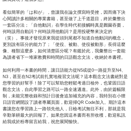
看似簡單的「は和が」，曾讓我在論文撰寫時受挫，因而痛下決
心閱讀許多相關的專業書籍，甚至做了上千道題目，終於彙整出
一套區分法；「自他動詞」在學生時代初接觸時真是囫圇吞棗，
何時該用自動詞？何時該用他動詞？是用投硬幣來決定的
（笑）。事後才發現原來我從頭到尾都不知道自他動詞的概念，
更別說有區分的能力了；「使役、被動、使役被動形」長得這麼
像、種類這麼多，如何清楚區分呢？有鑑於此，我彙整出一套能
為讀者省下一堆家教費和時間的日語觀念文法，收納於本書裡。
如何利用一本書的時間，讓日語能力從N5或從0一路提升至N4、
N3，甚至在N2考試前扎實地複習文法呢？這本觀念文法書絕對是
您學習的好幫手！除了可以幫助您輕鬆考過日檢外，也鞏固日語
觀念文法，自此學習之路可以一路全速邁進。此外，由於篇幅限
制，未能完整收錄和預計日後會追加補充的內容，我特別在小狸
日語官網開設了讀者專屬頁面，歡迎掃QR Code加入。期許這本
書讓您在學習路上一路領先他人，日檢考試無往不利，那就是我
辛勤筆耕最大的回報了。如果您因這本書而有所收穫，歡迎私訊
給我或於粉專留言給我，祝您展閱愉快。