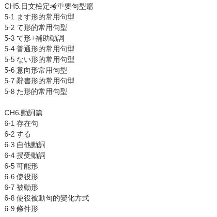
CH5.日文檢定考重要句型篇
5-1 ます形的常用句型
5-2 て形的常用句型
5-3 て形+補助動詞
5-4 普通形的常用句型
5-5 ない形的常用句型
5-6 意向形常用句型
5-7 辭書形的常用句型
5-8 た形的常用句型
CH6.動詞篇
6-1 存在句
6-2 する
6-3 自他動詞
6-4 授受動詞
6-5 可能形
6-6 使役形
6-7 被動形
6-8 使役被動句的變化方式
6-9 條件形