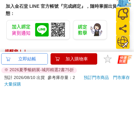
加入金石堂 LINE 官方帳號『完成綁定』，隨時掌握出貨動
態：
提醒您！！
金石堂及銀行均不會請您操作ATM! 如接獲電話要求您前往
立即結帳
加入購物車
ATM提款機，請不要聽從指示，以免受騙上當！
※ 2026夏季暢銷展-城邦精選2書75折
退換貨須知：
預計 2026/08/10 出貨
參考庫存量：2
預訂門市商品
門市庫存
大量採購
**提醒您，鑑賞期不等於試用期，退回商品須為全新狀態**
依據「消費者保護法」第19條及行政院消費者保護處公告之
「通訊交易解除權合理例外情事適用準則」，以下商品購買
後，除商品本身有瑕疵外，將不提供7天的猶豫期：
易於腐敗、保存期限較短或解約時即將逾期。（如：生
鮮食品）
依消費者要求所為之客製化給付。（客製化商品）