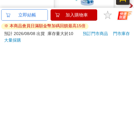
任天堂 NS Switch 皮
Skater直飲冷水壺
Ska
立即結帳
加入購物車
克敏3 豪華版（中文
(480ml)史迪奇ALOHA
(48
※ 本商品會員日滿額金幣加碼回饋最高15倍
版）
1350
420
特價
元
53
折
特價
元
53
折
1690
預計 2026/08/08 出貨
庫存量大於10
預訂門市商品
門市庫存
大量採購
加入購物車
加入購物車
您可能會喜歡
悠遊卡錶帶－黑色
16647 Birthday Cake
【預