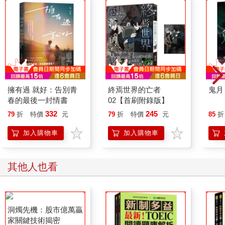
擁有過 就好：告別青
終焉世界的亡者
鬼月
春的最後一封情書
02【首刷附錄版】
332
245
79
折
特價
元
79
折
特價
元
85
折
加入購物車
加入購物車
其他人也看