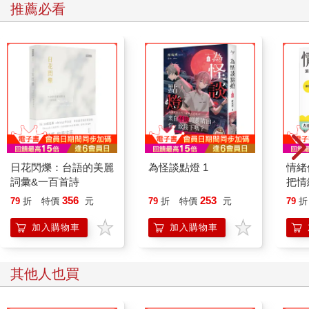
推薦必看
日花閃爍：台語的美麗
為怪談點燈 1
情緒
詞彙&一百首詩
把情
誰都
356
253
79
折
特價
元
79
折
特價
元
79
折
加入購物車
加入購物車
其他人也買