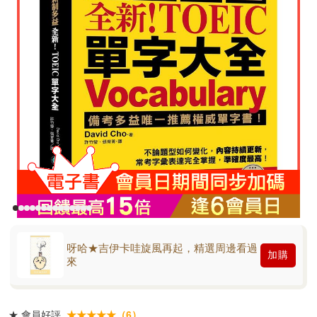
呀哈★吉伊卡哇旋風再起，精選周邊看過
加購
來
★
會員好評
★★★★★（6）