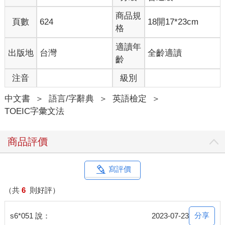
商品規
頁數
624
18開17*23cm
格
適讀年
出版地
台灣
全齡適讀
齡
注音
級別
中文書
＞
語言/字辭典
＞
英語檢定
＞
TOEIC字彙文法
商品評價
寫評價
（共
6
則好評）
分享
s6*051 說：
2023-07-23