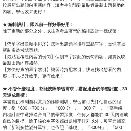
按最新出題傾向更新內容，讓考生能讀到最貼近最新出題趨勢的
內容、學習效果更好！
★
編排設計，跟以前一樣好學好用！
除了更新的部分之外，以往為考生著想的編排設計一樣保留：
【依單字出題頻率排序】按照出題頻率排序重點單字，更快掌握
新制多益考試重點。
【最貼近考題內容的例句】個別單字搭配的例句內容，如實反映
最新出題內容趨勢。
【方便好查的單字索引】複習時搭配索引，快速找出想看的內
容，不只提升效率、更有效果！
★
不管什麼程度，都能按照學習需求，搭配適合的學習計畫，30
天達成目標！
本書提供檢測自我實力的診斷測驗，學習前可先評估自己的程
度，從「600 ~ 700 分」、「800 分」、「900 分」、「高手級」
四種計畫中選擇適合自己的學習深度，任何人都能在 30 天內達成
自己的目標。除了核心單字依照出題頻率排列以外，每單元補充
的「新制多益滿分單字」也依照「基礎」、「800分」、「900