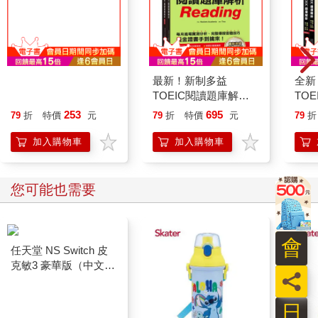
洞燭先機：股市億萬贏
最新！新制多益
全新
家關鍵技術揭密
TOEIC閱讀題庫解
TO
析：最新收錄精準 10
準 
253
695
79
折
特價
元
79
折
特價
元
79
折
回模擬試題！每月進場
擬試
實測分析、完整傳授答
命題
加入購物車
加入購物車
題技巧，黃金證書手到
新制
擒來！（雙書裝＋單字
音檔下載QR碼）
您可能也需要
會
員
日