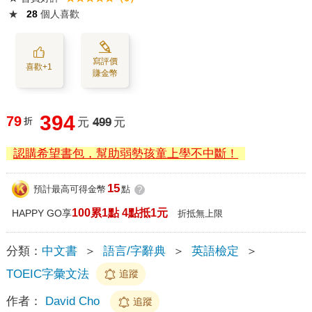
★
28
個人喜歡
寫評價
喜歡+1
賺金幣
394
79
折
元
499
元
認購希望書包，幫助弱勢孩童上學不中斷！
15
預計最高可得金幣
點
?
100累1點 4點抵1元
HAPPY GO享
折抵無上限
分類：
中文書
＞
語言/字辭典
＞
英語檢定
＞
TOEIC字彙文法
追蹤
作者：
David Cho
追蹤