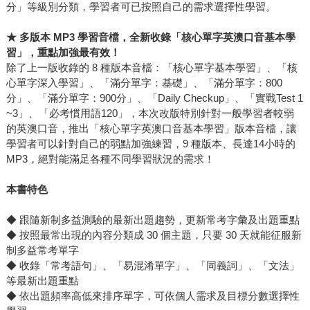
分」等級別分類，學習者可已按照自己的需求選擇性學習。
★
多版本 MP3 學習音檔，全新收錄「核心單字英澳口音基本學
習」，重點加強最有效！
除了上一版收錄的 8 種版本音檔：「核心單字基本學習」、「核
心單字深入學習」、「滿分單字：基礎」、「滿分單字：800
分」、「滿分單字：900分」、「Daily Checkup」、「實戰Test 1
~3」、「必考慣用語120」，本次改版特別針對一般學習者較弱
的英澳口音，推出「核心單字英澳口音基本學習」版本音檔，讓
學習者可以針對自己的弱點加強練習，9 種版本、長達14小時的
MP3，絕對能滿足各種不同學習狀況的需求！
本書特色
◆ 跟隨新制多益測驗的最新出題趨勢，更新常考字彙及出題重點
◆ 按照最常出現的內容分類成 30 個主題，只要 30 天就能征服新
制多益常考單字
◆ 收錄「常考語句」、「易混淆單字」、「同義詞」、「文法」
等最新出題重點
◆ 依出題頻率高低來排序單字，可依個人需求及目標分數選擇性