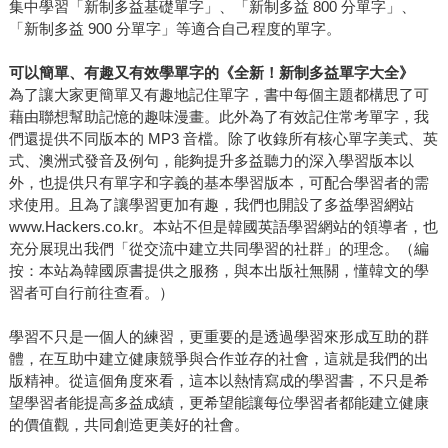
集中學習「新制多益基礎單字」、「新制多益 800 分單字」、
「新制多益 900 分單字」等適合自己程度的單字。
可以簡單、有趣又有效學單字的《全新！新制多益單字大全》
為了讓大家更簡單又有趣地記住單字，書中每個主題都構思了可
藉由聯想幫助記憶的趣味漫畫。此外為了有效記住常考單字，我
們還提供不同版本的 MP3 音檔。除了收錄所有核心單字美式、英
式、澳洲式發音及例句，能夠提升多益聽力的深入學習版本以
外，也提供只有單字和字義的基本學習版本，可配合學習者的需
求使用。且為了讓學習更加有趣，我們也開設了多益學習網站
www.Hackers.co.kr。本站不但是韓國英語學習網站的領導者，也
充分展現出我們「從交流中建立共同學習的社群」的理念。（編
按：本站為韓國原書提供之服務，與本出版社無關，懂韓文的學
習者可自行前往查看。）
學習不只是一個人的練習，更重要的是透過學習來形成互助的群
體，在互助中建立健康競爭與合作並存的社會，這就是我們的出
版精神。從這個角度來看，這本以熱情寫成的學習書，不只是希
望學習者能提高多益成績，更希望能讓每位學習者都能建立健康
的價值觀，共同創造更美好的社會。