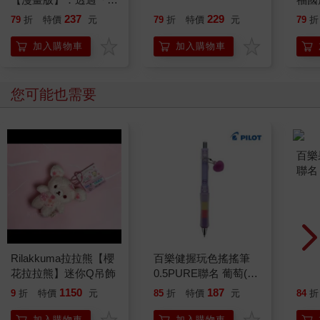
行動」打開大腦的行動
237
229
79
折
特價
元
79
折
特價
元
79
折
開關，懶人也能變身
「行動派」的37個科
加入購物車
加入購物車
學方法
您可能也需要
Rilakkuma拉拉熊【櫻
百樂健握玩色搖搖筆
百樂果
花拉拉熊】迷你Q吊飾
0.5PURE聯名 葡萄(限
聯名
量)
1150
187
9
折
特價
元
85
折
特價
元
84
折
加入購物車
加入購物車