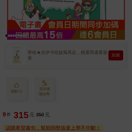
呀哈★吉伊卡哇旋風再起，精選周邊看過
加購
來
寫評價
喜歡+1
賺金幣
315
9
折
元
350
元
認購希望書包，幫助弱勢孩童上學不中斷！