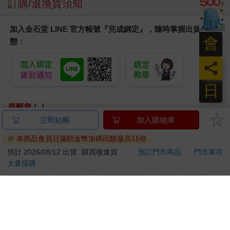
訂購/退換貨須知
加入金石堂 LINE 官方帳號『完成綁定』，隨時掌握出貨動
會
態：
員
日
提醒您！！
金石堂及銀行均不會請您操作ATM! 如接獲電話要求您前往
ATM提款機，請不要聽從指示，以免受騙上當！
退換貨須知：
**提醒您，鑑賞期不等於試用期，退回商品須為全新狀態**
依據「消費者保護法」第19條及行政院消費者保護處公告之
「通訊交易解除權合理例外情事適用準則」，以下商品購買
後，除商品本身有瑕疵外，將不提供7天的猶豫期：
易於腐敗、保存期限較短或解約時即將逾期。（如：生
鮮食品）