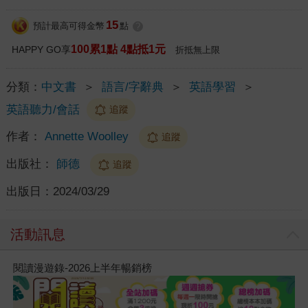
15
預計最高可得金幣
點
?
100累1點 4點抵1元
HAPPY GO享
折抵無上限
分類：
中文書
＞
語言/字辭典
＞
英語學習
＞
英語聽力/會話
追蹤
作者：
Annette Woolley
追蹤
出版社：
師德
追蹤
出版日：
2024/03/29
活動訊息
閱讀漫遊錄-2026上半年暢銷榜