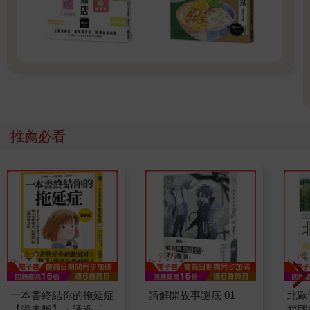
推薦必看
一本書終結你的拖延症
請解開故事謎底 01
北歐
【漫畫版】：透過「小
福國