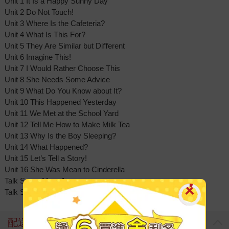
Unit 1 It Is a Happy Sunny Day
Unit 2 Do Not Touch!
Unit 3 Where Is the Cafeteria?
Unit 4 What Is This For?
Unit 5 They Are Similar but Diﬀerent
Unit 6 Imagine This!
Unit 7 I Would Rather Choose This
Unit 8 She Needs Some Advice
Unit 9 What Do You Know about It?
Unit 10 This Happened Yesterday
Unit 11 We Met at the School Yard
Unit 12 Tell Me How to Make Milk Tea
Unit 13 Why Is the Boy Sleeping?
Unit 14 What Happened?
Unit 15 Let’s Tell a Story!
Unit 16 She Was Mean to Cinderella
Talk Some More 1
Talk Some More 2
配送方式