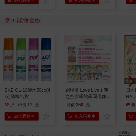
您可能會喜歡
SKB GL-10膠水50cc(4
劇場版 Love Live！蓮
日本
版)隨機出貨
之空女學院學園偶像俱
HA
樂部 Bloom Garden
金緻
11
350
92
折
特價
元
特價
元
65
折
Party單人套票
濕潤
140
加入購物車
加入購物車
臉部
顏保