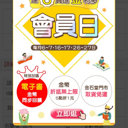
國內宅配：本島、離島
到店取貨：
台灣
不限金額免運費
國際快遞：全球
海外
港澳店取：
詳細資料
語言
中文繁體
裝訂
紙本平裝
ISBN
9786267114568
分級
普通級
商品規
頁數
80
菊8開21*28cm
格
適讀年
出版地
台灣
全齡適讀