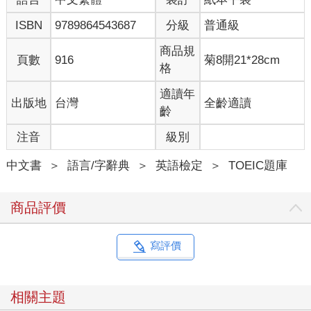
ISBN
9789864543687
分級
普通級
商品規
頁數
916
菊8開21*28cm
格
適讀年
出版地
台灣
全齡適讀
齡
注音
級別
中文書
＞
語言/字辭典
＞
英語檢定
＞
TOEIC題庫
商品評價
寫評價
相關主題