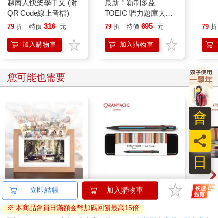
越南人快樂學中文 (附
最新！新制多益
大家
QR Code線上音檔)
TOEIC 聽力題庫大
級本
全：與時俱進的多益應
雙書
316
695
79
折
特價
元
79
折
特價
元
79
折
考必備寶典！（雙書裝
說、
＋音檔下載 QR 碼）
AP
加入購物車
加入購物車
即聽
片）i
您可能也需要
會
員
日
【Kodak 柯達】7吋
卡達CARAN D'ACHE
卡達C
IPS高清電子相框智能
849 Paul Smith 原子筆
Paul
電子雲數位相框 RCF-
ED.5 條紋黑
鉛筆
3799
2560
特價
元
特價
元
特價
3999