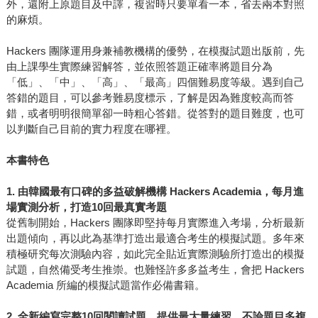
外，還附上原題目及中譯，複習時只要單看一本，省去兩本對照
的麻煩。
Hackers 團隊運用身兼補教機構的優勢，在模擬試題出版前，先
由上課學生實際練習解答，並依照答題正確率將題目分為
「低」、「中」、「高」、「最高」四個難易度等級。遇到自己
答錯的題目，可以參考難易度標示，了解是因為難度較高而答
錯，或者明明很簡單卻一時粗心答錯。從答對的題目難度，也可
以判斷自己目前的實力程度在哪裡。
本書特色
1. 由韓國最有口碑的多益破解機構 Hackers Academia，每月進
場實測分析，打造10回最真實考題
從舊制開始，Hackers 團隊即堅持每月實際進入考場，分析最新
出題傾向，再以此為基準打造出最適合考生的模擬試題。多年來
積極研究每次測驗內容，如此完全貼近實際測驗所打造出的模擬
試題，自然備受考生推崇。也難怪許多多益考生，會把 Hackers
Academia 所編的模擬試題當作必備書籍。
2.
全新編寫完整10回閱讀試題，提供最大量練習。不論題目多複