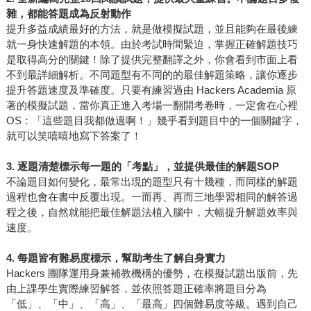
雜，都能答題成為反射動作
提升多益成績最好的方法，就是做模擬試題，並且能夠在最後練
就一身快速解題的本領。由於考試時間緊迫，掌握正確解題技巧
是取得高分的關鍵！除了提供完整翻譯之外，你會看到市面上看
不到最詳細解析。不同題型有不同的的最佳解題策略，讓你逐步
提升答題速度及準確度。只要有練習過由 Hackers Academia 原
著的模擬試題，當你真正進入考場一翻開考卷時，一定會在心裡
OS：「這些題目我都做過啊！」幾乎看到題目中的一個關鍵字，
就可以笑嘻嘻地寫下答案了！
3.
逐題清楚標示每一題的「考點」，並提供最佳的解題SOP
不論題目如何變化，最常出現的題型只有十幾種，而同樣的解題
過程也會在書中反覆出現。一而再、再而三地學習相同的解答過
程之後，自然就能把最佳解題法植入腦中，大幅提升解題效率與
速度。
4.
每題皆有難易度標示，幫助考生了解自身實力
Hackers 團隊運用身兼補教機構的優勢，在模擬試題出版前，先
由上課學生實際練習解答，並依照答題正確率將題目分為
「低」、「中」、「高」、「最高」四個難易度等級。遇到自己