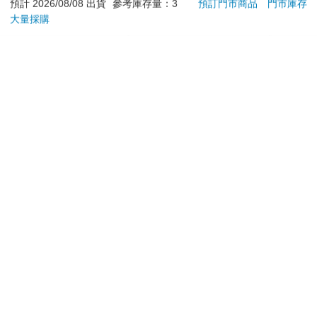
702W
加入購物車
加入購物車
您可能會喜歡
World of Eric Carle-
今周刊07月2026第
【電
My First Library Board
1546期
子
Book Block Set
581
94
9
折
特價
元
特價
元
特價
99
立即代訂
加入購物車