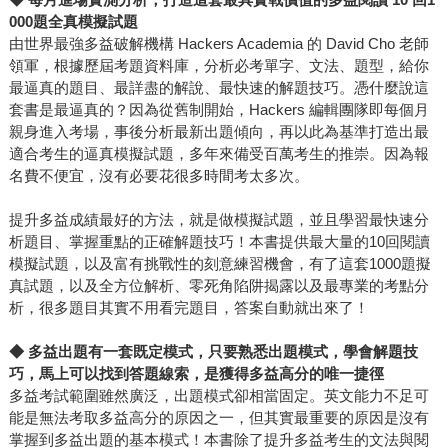
000題全真模擬試題
由世界最強多益破解機構 Hackers Academia 的 David Cho 老師
領軍，根據歷屆考題資料庫，分析必考單字、文法、題型，給你
最逼真的題目、最詳盡的解說、最快速的解題技巧。憑什麼說這
套書是最逼真的？因為從舊制開始，Hackers 編輯團隊即每個月
親身進入考場，事後分析最新出題傾向，再以此為基準打造出最
適合考生的逼真模擬試題，多年來備受百萬考生的推崇。因為報
名費不便宜，沒有必要花很多時間考太多次。
提升多益成績最好的方法，就是做模擬試題，並且學習最快速分
析題目、掌握重點的正確解題技巧！本書提供最大量的10回閱讀
模擬試題，以及富有挑戰性的刻意練習機會，有了這套1000題擬
真試題，以及全方位解析、零死角陷阱揭露以及最專業的考點分
析，很多題目其實不用看完題目，答案自動就出來了！
◆
多益出題有一套既定模式，只要熟悉出題模式，學會解題技
巧，馬上可以找到答題線索，是獲得多益高分的唯一捷徑
多益考試範圍雖然廣泛，出題模式卻相當固定。英文能力不足可
能是無法考取多益高分的原因之一，但其實最重要的原因是沒有
掌握到多益出題的基本模式！本書除了提升多益考生的文法與閱