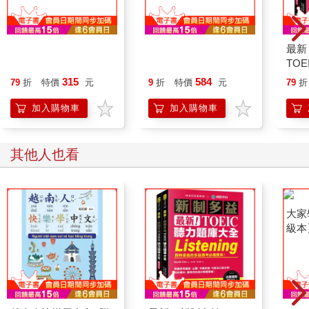
全新！NEW GEPT 全
新制多益TOEIC聽力
最新
民英檢單字大全【初級
測驗總整理：只要一個
TO
＆中級】：備考全民英
月，多益聽力進步300
全：
315
584
79
折
特價
元
9
折
特價
元
79
折
檢唯一推薦單字書！精
分！出題重點分析＋解
考必
選必考 12 大主題分
題策略分析＋練習題
＋音
加入購物車
加入購物車
類，抓準出題傾向、掌
（雙書裝＋1 MP3光碟
握考點，不論程度，完
＋全書音檔下載QR
整照顧考生需求
碼）
其他人也看