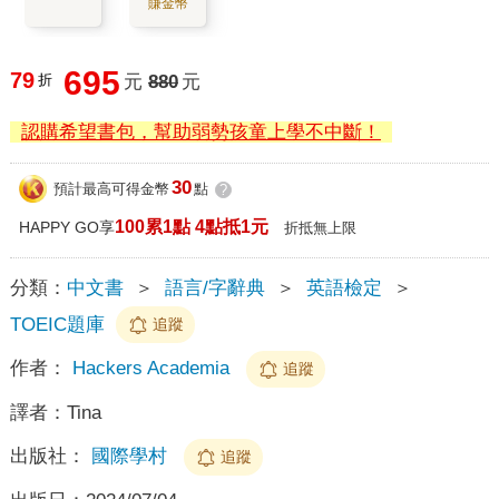
賺金幣
695
79
折
元
880
元
認購希望書包，幫助弱勢孩童上學不中斷！
30
預計最高可得金幣
點
?
100累1點 4點抵1元
HAPPY GO享
折抵無上限
分類：
中文書
＞
語言/字辭典
＞
英語檢定
＞
TOEIC題庫
追蹤
作者：
Hackers Academia
追蹤
譯者：
Tina
出版社：
國際學村
追蹤