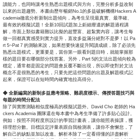
讀能力，也同時讓考生熟悉出題模式與方向，完整分析多益改制
以來的出題趨勢。本書由歷年暢銷No.1的多益破解機構Hackers A
cademia徹底分析新制出題傾向，為考生呈現最真實、最準確、
最有效的模擬試題！全新10回試題加上鉅細靡遺的解題過程講
解，市面上類似書籍難以比擬的超豐富、超紮實內容，讓考生每
做一回都真實感受到實力提升，直攻多益滿分絕對不是夢！以 Pa
rt 5~Pat 7 的測驗來說，如果想要快速提升閱讀成績，除了必須先
熟悉出題模式，更重要是，當你第一眼看到題目時，就能掌握那
樣的題目要在哪個部分找答案。另外，Part 5的文法出題傾向較為
穩定，通常都是固定的問題會反覆不斷出現，所以即使對於文法
概念不是很熟悉的考生，只要先把這些問題的出題及解題模式記
起來，保證可以在短時間內確實地拉高得分。
◆
全新編寫的新制多益應考策略、難易度標示、傳授答題技巧與
每題的時間分配法
除了與實際測驗相似度極高的模擬試題外。David Cho 老師的 Ha
ckers Academia 團隊還在每本書中為考生準備了許多貼心設計。
例如：按照不同程度所設計的學習計畫表，讓你能照表操課，獲
得理想分數。目標設定評量表跟自我檢測表，讓你不會懈怠，了
解自己的缺點並加以改進。解析本除了一定看得懂的詳盡解析