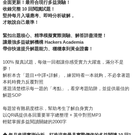
全面更新！最符合現行多益測驗！
收錄完整 10 回閱讀試題！
堅持每月入場應考、即時分析破解，
才敢說自己最準！
緊扣出題核心、精準模擬實際測驗、解答詳盡清楚！
讓最強多益破解機構 Hackers Academia
帶你快速提升解題能力、穩穩拿到黃金證書！
100% 擬真試題，每做一回都讓你感受實力大躍進，滿分不是
夢！
解析本含「題目+中譯+詳解」，練習時看一本就夠，不必拿著題
本耗時費力反覆對照
逐題清楚標示每一題的「考點」，看穿考題陷阱，並提供最佳的
解題SOP
每題皆有難易度標示，幫助考生了解自身實力
以QR碼提供各回重要單字總整理 + 英中對照MP3
輕鬆掌握多益閱讀關鍵的2000字
◆
每月進場實測分析，打造這套最具實戰價值的多益閱讀 10 回1