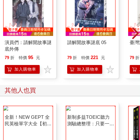
演員們：請解開故事謎
請解開故事謎底 05
臺灣
底外傳
95
221
79
折
特價
元
79
折
特價
元
79
折
加入購物車
加入購物車
其他人也買