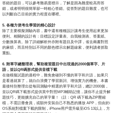
答錯的題目，可以參考難易度標示，了解是因為難度較高而答
錯，或者明明很簡單卻一時粗心答錯。從答對的題目難度，也可
以判斷自己目前的實力程度在哪裡。
5.
各種方便考生學習的精心設計
除了主要模擬測驗內容，書中還有種種設計讓考生使用起來更加
便利。相關的設計有：目標設定評量表、自我檢測表、答案紙、
分數換算表。除了詳細解析外亦附有題目及中譯，省去兩書對照
的麻煩，而且特別以不同的顏色標示出解題線索，便利讀者抓取
重點。
6.
附單字總整理表，幫助複習題目中出現過的2000個單字、片
語，並以QR碼形式提供音檔下載
在做模擬試題的過程中，難免會碰到不懂的單字和片語，如果只
是看過就算了，就白白浪費了學習新詞、增強實力的機會。本書
最後特別整理出從每回測驗中精選的單字和片語，總計2000個，
並以QR碼下載形式提供英中對照MP3輔助記憶，讓你不止提升解
題技巧，更能擴充自己的單字量！（註：QR 碼下載為ZIP壓縮
檔，不需註冊會員，或額外安裝自己不熟悉的播放 APP，但由於i
OS系統對檔案下載的限制，iPhone用戶需升級至iOS 13以上，方