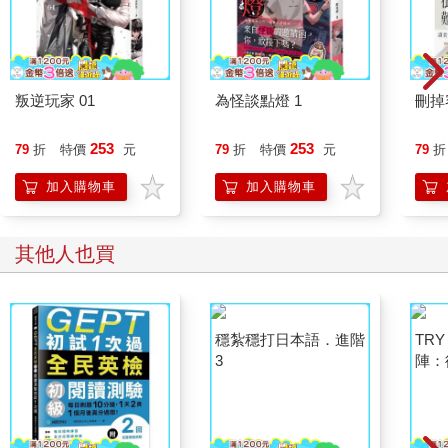
叛逆玩家 01
為怪談點燈 1
刪掉
253
253
79
折
特價
元
79
折
特價
元
79
折
加入購物車
加入購物車
其他人也買