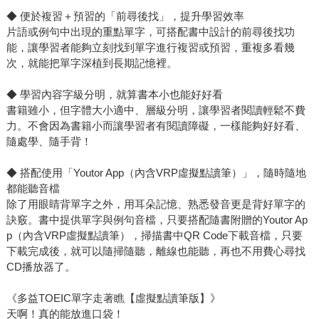
◆ 便於複習＋預習的「前尋後找」，提升學習效率
片語或例句中出現的重點單字，可搭配書中設計的前尋後找功
能，讓學習者能夠立刻找到單字進行複習或預習，重複多看幾
次，就能把單字深植到長期記憶裡。
◆ 學習內容字級分明，就算書本小也能好好看
書籍雖小，但字體大小適中、層級分明，讓學習者閱讀輕鬆不費
力。不會因為書籍小而讓學習者有閱讀障礙，一樣能夠好好看、
隨處學、隨手背！
◆ 搭配使用「Youtor App（內含VRP虛擬點讀筆）」，隨時隨地
都能聽音檔
除了用眼睛背單字之外，用耳朵記憶、熟悉發音更是背好單字的
訣竅。書中提供單字與例句音檔，只要搭配隨書附贈的Youtor Ap
p（內含VRP虛擬點讀筆），掃描書中QR Code下載音檔，只要
下載完成後，就可以隨掃隨聽，離線也能聽，再也不用費心尋找
CD播放器了。
《多益TOEIC單字走著瞧【虛擬點讀筆版】》
天啊！真的能放進口袋！