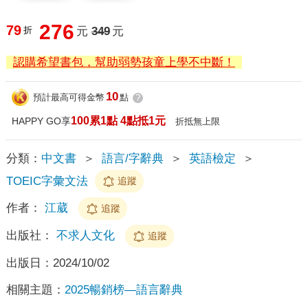
276
79
折
元
349
元
認購希望書包，幫助弱勢孩童上學不中斷！
10
預計最高可得金幣
點
?
100累1點 4點抵1元
HAPPY GO享
折抵無上限
分類：
中文書
＞
語言/字辭典
＞
英語檢定
＞
TOEIC字彙文法
追蹤
作者：
江葳
追蹤
出版社：
不求人文化
追蹤
出版日：
2024/10/02
相關主題：
2025暢銷榜—語言辭典