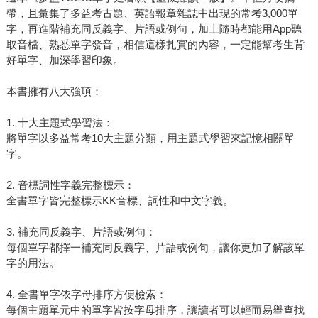
帶，且彙集了多益考古題、英語報章雜誌中出現的常考3,000單
字，再進階補充同反義字、片語或例句，加上隨時都能用App聽
取音檔、熟悉單字發音，相信這樣扎實的內容，一定能幫考生背
好單字、加深學習印象。
本書擁有八大強項：
1. 十大主題式學習法：
將單字以多益常考10大主題分類，用主題式學習來記憶相關單
字。
2. 音標詞性字義完整標示：
全書單字皆完整標示KK音標、詞性和中文字義。
3. 補充同反義字、片語或例句：
每個單字都擇一補充同反義字、片語或例句，讓你更加了解該單
字的用法。
4. 全書單字依字母排序方便檢索：
每個主題單元中的單字皆按字母排序，讓讀者可以輕而易舉查找