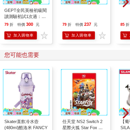
GEPT全民英檢初級閱
穩紮穩打日本語．進階
TR
讀測驗初試1次過：每
3
陣：
日刷題10分鐘，1天2
方位
300
237
79
折
特價
元
79
折
特價
元
85
折
頁，1個月後高分過
文」
關！
加入購物車
加入購物車
您可能也需要
Skater直飲冷水壺
任天堂 NS2 Switch 2
【葡
(480ml)酷洛米 FANCY
星際火狐 Star Fox 重
SI