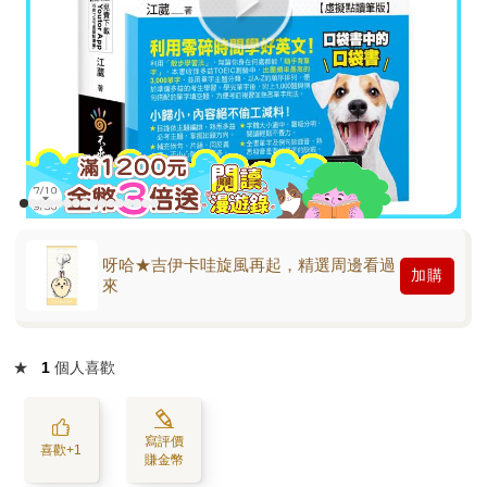
呀哈★吉伊卡哇旋風再起，精選周邊看過
加購
來
★
1
個人喜歡
寫評價
喜歡+1
賺金幣