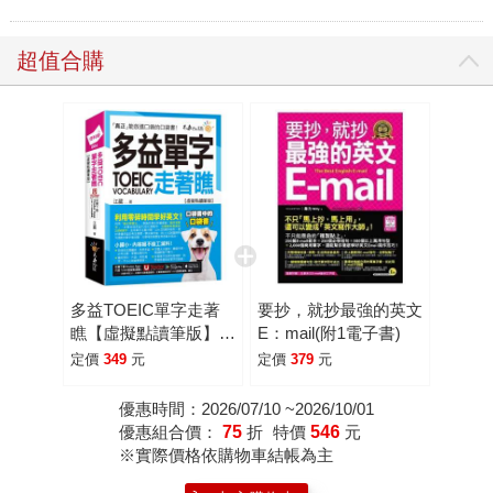
超值合購
多益TOEIC單字走著
要抄，就抄最強的英文
瞧【虛擬點讀筆版】
E：mail(附1電子書)
(附「Youtor App」內
定價
349
元
定價
379
元
含VRP虛擬點讀筆＋
防水書套)
優惠時間：2026/07/10 ~2026/10/01
優惠組合價：
75
折
特價
546
元
※實際價格依購物車結帳為主