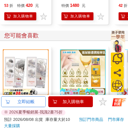
製版（中文版）
不銹
420
1480
53
折
特價
元
特價
元
42
折
加入購物車
加入購物車
您可能會喜歡
16647 Birthday Cake
日本ROHTO樂敦-
吉伊
立即結帳
加入購物車
拍貼風小卡組
HADALABO肌研極潤
※ 2026夏季暢銷展-我識2書75折
金緻7重玻尿酸高效保
120
976
特價
元
65
折
特價
元
96
折
濕潤澤特濃精華乳液
預計 2026/08/08 出貨
庫存量大於10
預訂門市商品
門市庫存
140ml/金瓶(Premium
大量採購
加入購物車
加入購物車