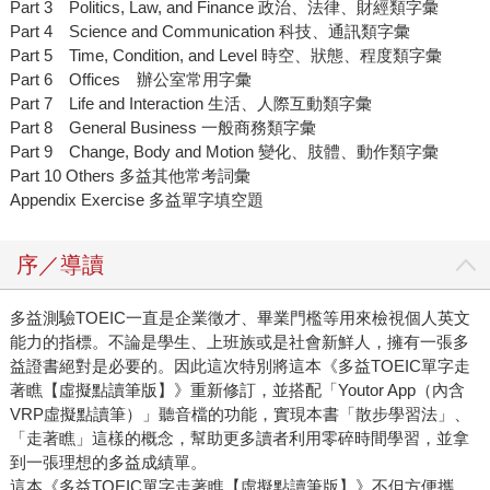
Part 3 Politics, Law, and Finance 政治、法律、財經類字彙
Part 4 Science and Communication 科技、通訊類字彙
Part 5 Time, Condition, and Level 時空、狀態、程度類字彙
Part 6 Offices 辦公室常用字彙
Part 7 Life and Interaction 生活、人際互動類字彙
Part 8 General Business 一般商務類字彙
Part 9 Change, Body and Motion 變化、肢體、動作類字彙
Part 10 Others 多益其他常考詞彙
Appendix Exercise 多益單字填空題
序／導讀
多益測驗TOEIC一直是企業徵才、畢業門檻等用來檢視個人英文
能力的指標。不論是學生、上班族或是社會新鮮人，擁有一張多
益證書絕對是必要的。因此這次特別將這本《多益TOEIC單字走
著瞧【虛擬點讀筆版】》重新修訂，並搭配「Youtor App（內含
VRP虛擬點讀筆）」聽音檔的功能，實現本書「散步學習法」、
「走著瞧」這樣的概念，幫助更多讀者利用零碎時間學習，並拿
到一張理想的多益成績單。
這本《多益TOEIC單字走著瞧【虛擬點讀筆版】》不但方便攜