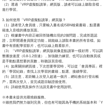
（2）透過「VRP虛擬點讀筆」網頁版，讀者可以線上聽取音檔，
進行學習。
3. 如何使用「VRP虛擬點讀筆」網頁版？
（1）讀者登入會員後，只要輸入書名或ISBN檢索書籍，點選書
籍進入音檔的播放頁面。
（2）根據書中內容正確回答隨機出現的2個問題，完成答題認
證，立即開通會員限定功能，就能線上讀取本書的所有音檔。如
書中有搭配學習影片，也可以線上觀看影片。
（3）「VRP虛擬點讀筆」網頁版就像是點讀筆一樣好用，可以調
整播放速度（0.8-1.2倍速），加強聽力練習。也可以自動換頁或
是手動點選想要的頁數，聆聽該頁音檔。
（4）如果關掉網頁後，下次想要學習時，可以從「會員專區」裡
的「學習紀錄」查找上次學習的書籍，點選、接續學習。
（5）請注意，若距離上次登入超過一個月，網站會自行登出帳
戶，需再次登入，並完成題目驗證後使用。
（6）詳細使用及操作方法請見書中使用說明。
※本書未提供光碟燒錄服務。
※雖然我們努力做到完美，但也有可能因為手機的系統版本和「Y