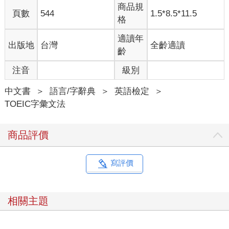
商品規
頁數
544
1.5*8.5*11.5
格
適讀年
出版地
台灣
全齡適讀
齡
注音
級別
中文書
＞
語言/字辭典
＞
英語檢定
＞
TOEIC字彙文法
商品評價
寫評價
相關主題