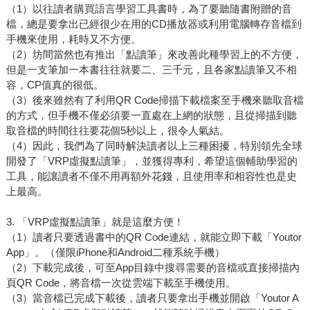
（1）以往讀者購買語言學習工具書時，為了要聽隨書附贈的音
檔，總是要拿出已經很少在用的CD播放器或利用電腦轉存音檔到
手機來使用，耗時又不方便。
（2）坊間當然也有推出「點讀筆」來改善此種學習上的不方便，
但是一支筆加一本書往往就要二、三千元，且各家點讀筆又不相
容，CP值真的很低。
（3）後來雖然有了利用QR Code掃描下載檔案至手機來聽取音檔
的方式，但手機不僅必須要一直處在上網的狀態，且從掃描到聽
取音檔的時間往往要花個5秒以上，很令人氣結。
（4）因此，我們為了同時解決讀者以上三種困擾，特別領先全球
開發了「VRP虛擬點讀筆」，並獲得專利，希望這個輔助學習的
工具，能讓讀者不僅不用再額外花錢，且使用率和相容性也是史
上最高。
3. 「VRP虛擬點讀筆」就是這麼方便！
（1）讀者只要透過書中的QR Code連結，就能立即下載「Youtor
App」。（僅限iPhone和Android二種系統手機）
（2）下載完成後，可至App目錄中搜尋需要的音檔或直接掃描內
頁QR Code，將音檔一次從雲端下載至手機使用。
（3）當音檔已完成下載後，讀者只要拿出手機並開啟「Youtor A