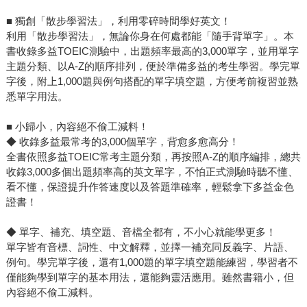
■ 獨創「散步學習法」，利用零碎時間學好英文！
利用「散步學習法」，無論你身在何處都能「隨手背單字」。本
書收錄多益TOEIC測驗中，出題頻率最高的3,000單字，並用單字
主題分類、以A-Z的順序排列，便於準備多益的考生學習。學完單
字後，附上1,000題與例句搭配的單字填空題，方便考前複習並熟
悉單字用法。
■ 小歸小，內容絕不偷工減料！
◆ 收錄多益最常考的3,000個單字，背愈多愈高分！
全書依照多益TOEIC常考主題分類，再按照A-Z的順序編排，總共
收錄3,000多個出題頻率高的英文單字，不怕正式測驗時聽不懂、
看不懂，保證提升作答速度以及答題準確率，輕鬆拿下多益金色
證書！
◆ 單字、補充、填空題、音檔全都有，不小心就能學更多！
單字皆有音標、詞性、中文解釋，並擇一補充同反義字、片語、
例句。學完單字後，還有1,000題的單字填空題能練習，學習者不
僅能夠學到單字的基本用法，還能夠靈活應用。雖然書籍小，但
內容絕不偷工減料。