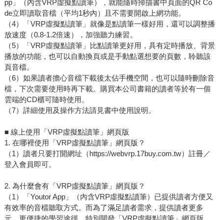
pp」（內含VRP虛擬點讀筆），就能隨時掃描書中頁面的QR Co
de立即讀取音檔（平均1秒內）且不需要開啟上網功能。
（4）「VRP虛擬點讀筆」就像是點讀筆一樣好用，還可以調整播
放速度（0.8-1.2倍速），加強聽力練習。
（5）「VRP虛擬點讀筆」比點讀筆更好用，具有定時播放、背景
播放的功能，也可以自動換頁或是手動點選想要的頁數，聆聽該
頁音檔。
（6）如果讀者擔心音檔下載後太佔手機空間，也可以隨時刪除音
檔，下次需要使用時再下載。購買本公司書籍的讀者等於有一個
雲端的CD櫃可隨時使用。
（7）詳細使用及操作方法請見書中使用說明。
■ 線上使用「VRP虛擬點讀筆」網頁版
1. 在哪裡使用「VRP虛擬點讀筆」網頁版？
（1）讀者只要打開網址（https://webvrp.17buy.com.tw）註冊／
登入會員即可。
2. 為什麼會有「VRP虛擬點讀筆」網頁版？
（1）「Youtor App」（內含VRP虛擬點讀筆）已提供讀者方便又
有效率的音檔聽取方式。而為了滿足讀者需求，提供讀者更多
元、更便捷的學習途徑，特別開發「VRP虛擬點讀筆」網頁版。