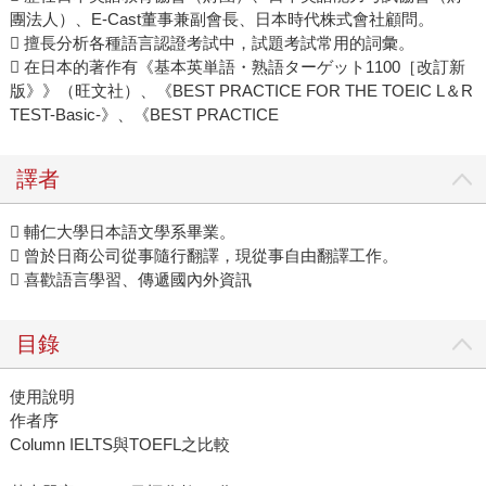
團法人）、E-Cast董事兼副會長、日本時代株式會社顧問。
 擅長分析各種語言認證考試中，試題考試常用的詞彙。
 在日本的著作有《基本英単語・熟語ターゲット1100［改訂新
版》》（旺文社）、《BEST PRACTICE FOR THE TOEIC L＆R
TEST-Basic-》、《BEST PRACTICE
譯者
 輔仁大學日本語文學系畢業。
 曾於日商公司從事隨行翻譯，現從事自由翻譯工作。
 喜歡語言學習、傳遞國內外資訊
目錄
使用說明
作者序
Column IELTS與TOEFL之比較