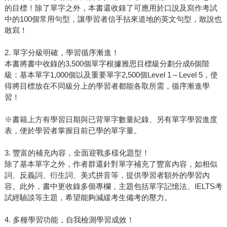
的目標！除了單字之外，本書還收錄了可應用於口說及寫作考試
中的100個常用句型，讓學習者信手拈來道地的英文句型，敢說也
敢寫！
2. 單字分級明確，學習循序漸進！
本書將書中收錄的3,500個單字根據雅思目標級分劃分成6個階
級：基本單字1,000個以及重要單字2,500個Level 1～Level 5，使
得將目標放在不同級分上的學習者都能各取所需，循序漸進學
習！
※書籍上方有學習日期與已背單字數量紀錄、另有單字學習進度
表，便於學習者掌握目前已學的單字量。
3. 豐富的補充內容，全面迎戰多樣化題型！
除了基本單字之外，作者群還針對單字補充了豐富內容，如相似
詞、反義詞、衍生詞、美式拼音等，提供學習者額外的學習內
容。此外，書中更收錄多個專欄，主題包括單字記憶法、IELTS考
試經驗談等主題，希望能夠減緩考生備考的壓力。
4. 多種學習功能，自我檢測學習成效！