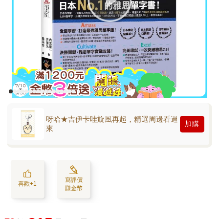
呀哈★吉伊卡哇旋風再起，精選周邊看過
加購
來
寫評價
喜歡+1
賺金幣