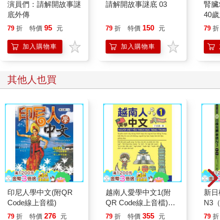
演員們：請解開故事謎
請解開故事謎底 03
腎臟
底外傳
40
就告
95
150
79
折
特價
元
79
折
特價
元
79
折
加入購物車
加入購物車
其他人也買
印尼人學中文(附QR
越南人愛學中文1(附
新日
Code線上音檔)
QR Code線上音檔)
N3（
Ng??i Vi?t yeu thich h?
載）
276
355
79
折
特價
元
79
折
特價
元
79
折