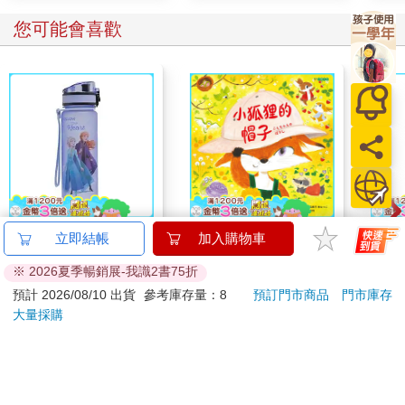
您可能會喜歡
IMPACT冰雪奇緣水壺
【電子書】小狐狸的帽
山毛
立即結帳
加入購物車
(500ML)#紫色
子
※ 2026夏季暢銷展-我識2書75折
IMDSB01PL
539
259
特價
元
特價
元
66
折
預計 2026/08/10 出貨
參考庫存量：8
預訂門市商品
門市庫存
大量採購
加入購物車
電子書
訂購/退換貨須知