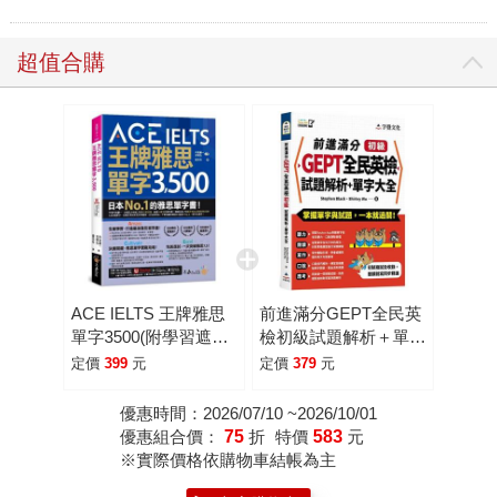
超值合購
ACE IELTS 王牌雅思
前進滿分GEPT全民英
單字3500(附學習遮色
檢初級試題解析＋單字
片＋單字複習表下載＋
大全(附「Youtor
定價
399
元
定價
379
元
「Youtor App」內含
App」內含VRP虛擬點
VRP虛擬點讀筆)
讀筆)
優惠時間：2026/07/10 ~2026/10/01
優惠組合價：
75
折
特價
583
元
※實際價格依購物車結帳為主