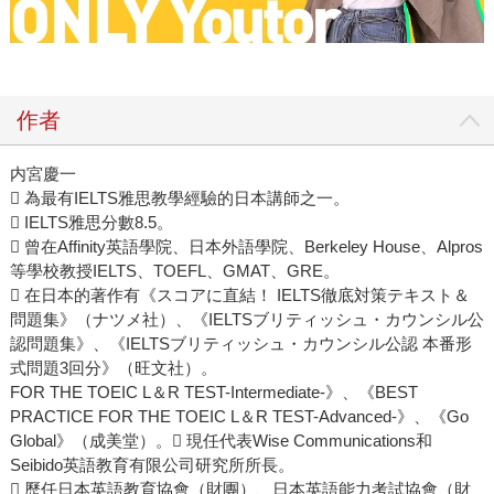
作者
内宮慶一
 為最有IELTS雅思教學經驗的日本講師之一。
 IELTS雅思分數8.5。
 曾在Affinity英語學院、日本外語學院、Berkeley House、Alpros
等學校教授IELTS、TOEFL、GMAT、GRE。
 在日本的著作有《スコアに直結！ IELTS徹底対策テキスト＆
問題集》（ナツメ社）、《IELTSブリティッシュ・カウンシル公
認問題集》、《IELTSブリティッシュ・カウンシル公認 本番形
式問題3回分》（旺文社）。
FOR THE TOEIC L＆R TEST-Intermediate-》、《BEST
PRACTICE FOR THE TOEIC L＆R TEST-Advanced-》、《Go
Global》（成美堂）。
 現任代表Wise Communications和
Seibido英語教育有限公司研究所所長。
 歷任日本英語教育協會（財團）、日本英語能力考試協會（財