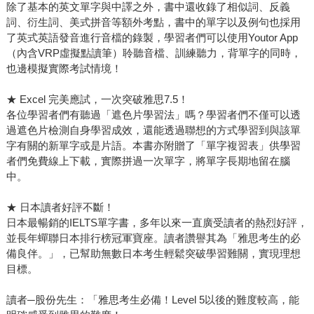
除了基本的英文單字與中譯之外，書中還收錄了相似詞、反義
詞、衍生詞、美式拼音等額外考點，書中的單字以及例句也採用
了英式英語發音進行音檔的錄製，學習者們可以使用Youtor App
（內含VRP虛擬點讀筆）聆聽音檔、訓練聽力，背單字的同時，
也邊模擬實際考試情境！
★ Excel 完美應試，一次突破雅思7.5！
各位學習者們有聽過「遮色片學習法」嗎？學習者們不僅可以透
過遮色片檢測自身學習成效，還能透過聯想的方式學習到與該單
字有關的新單字或是片語。本書亦附贈了「單字複習表」供學習
者們免費線上下載，實際拼過一次單字，將單字長期地留在腦
中。
★ 日本讀者好評不斷！
日本最暢銷的IELTS單字書，多年以來一直廣受讀者的熱烈好評，
並長年蟬聯日本排行榜冠軍寶座。讀者讚譽其為「雅思考生的必
備良伴。」，已幫助無數日本考生輕鬆突破學習難關，實現理想
目標。
讀者─股份先生：「雅思考生必備！Level 5以後的難度較高，能