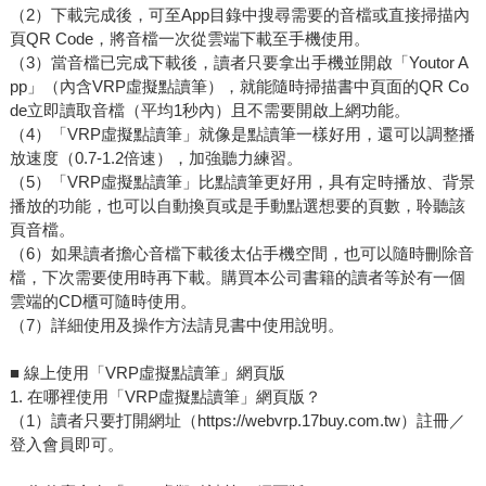
（2）下載完成後，可至App目錄中搜尋需要的音檔或直接掃描內
頁QR Code，將音檔一次從雲端下載至手機使用。
（3）當音檔已完成下載後，讀者只要拿出手機並開啟「Youtor A
pp」（內含VRP虛擬點讀筆），就能隨時掃描書中頁面的QR Co
de立即讀取音檔（平均1秒內）且不需要開啟上網功能。
（4）「VRP虛擬點讀筆」就像是點讀筆一樣好用，還可以調整播
放速度（0.7-1.2倍速），加強聽力練習。
（5）「VRP虛擬點讀筆」比點讀筆更好用，具有定時播放、背景
播放的功能，也可以自動換頁或是手動點選想要的頁數，聆聽該
頁音檔。
（6）如果讀者擔心音檔下載後太佔手機空間，也可以隨時刪除音
檔，下次需要使用時再下載。購買本公司書籍的讀者等於有一個
雲端的CD櫃可隨時使用。
（7）詳細使用及操作方法請見書中使用說明。
■ 線上使用「VRP虛擬點讀筆」網頁版
1. 在哪裡使用「VRP虛擬點讀筆」網頁版？
（1）讀者只要打開網址（https://webvrp.17buy.com.tw）註冊／
登入會員即可。