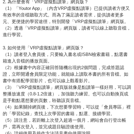
2. 為什麼會有「VRP虛擬點讀筆」網頁版？
（1）「Youtor App」（內含VRP虛擬點讀筆）已提供讀者方便又
有效率的音檔聽取方式。而為了滿足讀者需求，提供讀者更多
元、更便捷的學習途徑，特別開發「VRP虛擬點讀筆」網頁版。
（2）透過「VRP虛擬點讀筆」網頁版，讀者可以線上聽取音檔，
進行學習。
3. 如何使用「VRP虛擬點讀筆」網頁版？
（1）讀者登入會員後，只要輸入書名或ISBN檢索書籍，點選書
籍進入音檔的播放頁面。
（2）根據書中內容正確回答隨機出現的2個問題，完成答題認
證，立即開通會員限定功能，就能線上讀取本書的所有音檔。如
書中有搭配學習影片，也可以線上觀看影片。
（3）「VRP虛擬點讀筆」網頁版就像是點讀筆一樣好用，可以調
整播放速度（0.8-1.2倍速），加強聽力練習。也可以自動換頁或
是手動點選想要的頁數，聆聽該頁音檔。
（4）如果關掉網頁後，下次想要學習時，可以從「會員專區」裡
的「學習紀錄」查找上次學習的書籍，點選、接續學習。
（5）請注意，若距離上次登入超過一個月，網站會自行登出帳
戶，需再次登入，並完成題目驗證後使用。
（6）詳細使用及操作方法請見書中使用說明。