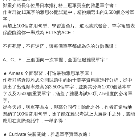
鄭重介紹長年位居日本排行榜上冠軍寶座的雅思單字書！
作者群從10萬字的雅思公開試題中，精挑細選出的3,500個必考單
字，
再加上100個常用句型、學習遮色片、道地英式發音、單字複習表
保證能讓你一舉成為IELTS的ACE！
不再死背，不再迷茫，讓每個單字都成為你的分數保證！
A、C、E，三個面向一次掌握，全面征服雅思單字！
★ Amass 全面學習，打造最強雅思單字庫！
作者群將近期雅思公開試題中的約十萬字資料庫進行分析，從中
挑出了出現頻率最高的3,500個單字，並將其分為1,000個基本單
字以及2,500個重要單字，涵蓋了雅思考試5.0到7.5程度的必考單
字。
從今天起，與單字為友，與高分同行！除此之外，作者群還特地
歸納了100個常用句型，除了能在雅思考試上大展身手之外，還能
應用在實際會話中，一舉多得！
★ Cultivate 決勝關鍵，雅思單字實戰攻略！