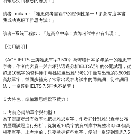
明確感受到雅思的難度！」
讀者─mikan：「雅思備考書籍中的壓倒性第一！多虧有這本書，
我成功克服了雅思考試！」
讀者─系統工程師：「超高命中率！實際考試中都有出現！」
【使用說明】
《ACE IELTS 王牌雅思單字3,500》為蟬聯日本多年第一的雅思單
字書，作者内宮慶一與吉塚弘透過分析IELTS近年的公開試題，從
超過10萬字的資料庫中精挑細選出雅思考試中最常出現的3,500個
高頻單字，並同步補充了常常出現在考試中的同義詞、衍生詞用
法，一舉達到IELTS 7.5再也不是夢！
５大特色，準備雅思輕鬆不費力！
1. 考前必備的單字與句型！
為了讓讀者最有效率地把握雅思單字，作者群針對雅思近年公布
的歷屆試題進行分析，從將近10萬字的資料庫中統整出3,500個高
頻率單字。上考場前，只要掌握這些單字，便能一舉達到雅思7.5