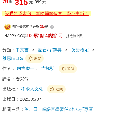
315
79
折
元
399
元
認購希望書包，幫助弱勢孩童上學不中斷！
15
預計最高可得金幣
點
?
100累1點 4點抵1元
HAPPY GO享
折抵無上限
分類：
中文書
＞
語言/字辭典
＞
英語檢定
＞
雅思IELTS
追蹤
作者：
内宮慶一
、
吉塚弘
追蹤
譯者：
姜采伶
出版社：
不求人文化
追蹤
出版日：
2025/05/07
相關主題：
英、日、韓語言學習任2本75折專區