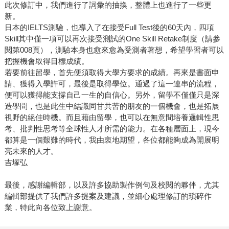
此次修訂中，我們進行了詞彙的抽換，整體上也進行了一些更
新。
日本的IELTS測驗，也導入了在接受Full Test後的60天內，四項
Skill其中僅一項可以再次接受測試的One Skill Retake制度（請參
閱第008頁），測驗本身也愈來愈為受測者著想，希望學習者可以
把握機會取得目標成績。
若要前往留學，首先便須取得大學方要求的成績。再來是書面申
請、獲得入學許可，最後是取得學位。通過了這一連串的流程，
便可以獲得能支撐自己一生的自信心。另外，留學不僅僅只是深
造學問，也是此生中結識同甘共苦的朋友的一個機會，也是拓展
視野的絕佳時機。而且藉由留學，也可以在無意間培養邏輯性思
考、批判性思考等全球性人才所需的能力。在各種層面上，現今
都算是一個艱難的時代，我由衷地期望，各位都能夠成為開展明
亮未來的人才。
吉塚弘
最後，感謝編輯部，以及許多協助製作例句及校閱的夥伴，尤其
編輯部提供了我們許多提案及建議，並細心處理修訂的瑣碎作
業，特此向各位致上謝意。