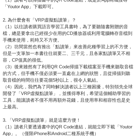
「Youtor App」下載即可。
2. 為什麼會有「VRP虛擬點讀筆」？
（1）以往讀者購買語言學習工具書時，為了要聽隨書附贈的音
檔，總是要拿出已經很少在用的CD播放器或利用電腦轉存音檔到
手機來使用，耗時又不方便。
（2）坊間當然也有推出「點讀筆」來改善此種學習上的不方便，
但是一支筆加一本書往往就要二、三千元，且各家點讀筆又不相
容，CP值真的很低。
（3）後來雖然有了利用QR Code掃描下載檔案至手機來聽取音檔
的方式，但手機不僅必須要一直處在上網的狀態，且從掃描到聽
取音檔的時間往往要花個5秒以上，很令人氣結。
（4）因此，我們為了同時解決讀者以上三種困擾，特別領先全球
開發了「VRP虛擬點讀筆」，並獲得專利，希望這個輔助學習的
工具，能讓讀者不僅不用再額外花錢，且使用率和相容性也是史
上最高。
3. 「VRP虛擬點讀筆」就是這麼方便！
（1）讀者只要透過書中的QR Code連結，就能立即下載「Youtor
App」。（僅限iPhone和Android二種系統手機）