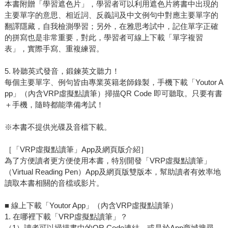
本書附贈「學習遮色片」，學習者可以利用遮色片將書中出現的
主要單字的意思、相近詞、反義詞及中文例句中對應主要單字的
翻譯隱藏，自我檢測學習；另外，在雅思考試中，記住單字正確
的拼寫也是非常重要，對此，學習者可線上下載「單字複習
表」，實際手寫、重複練習。
5. 聆聽英式發音，鍛鍊英文聽力！
每個主要單字、例句皆由專業英籍老師錄製，手機下載「Youtor A
pp」（內含VRP虛擬點讀筆）掃描QR Code 即可聽取。只要有書
＋手機，隨時都能準備考試！
※本書不提供光碟及音檔下載。
［「VRP虛擬點讀筆」App及網頁版介紹］
為了方便讀者更方便使用本書，特別開發「VRP虛擬點讀筆」
（Virtual Reading Pen）App及網頁版雙版本，幫助讀者有效率地
讀取本書相關的音檔或影片。
■ 線上下載「Youtor App」（內含VRP虛擬點讀筆）
1. 在哪裡下載「VRP虛擬點讀筆」？
（1）讀者可以掃描書中的QR Code連結，或是於App商城搜尋