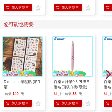
c ti?ng Trung 1
加入購物車
加入購物車
您可能也需要
Dimanche感壓貼 [喵生
百樂果汁筆0.5 PURE
百樂果
活]
聯名 頂級白桃(限量)
聯名
140
38
特價
元
84
折
特價
元
84
折
加入購物車
加入購物車