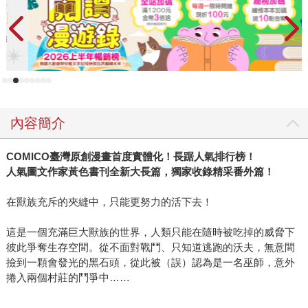
底打破。 雖然如此，在第二部作品、也是第一次嘗試長篇連
載的《W1》集結出版的作業期間，黃色書刊為了重新將長條
型的手機閱讀版面修改成適合書本閱讀形式的分鏡，也常常
熬夜到天亮。即使進度再急再趕，早上上班時我總能如期收
到稿件（寄件時間通常是凌晨五點）。因此當《W1》終於付
印的那一刻，我恭喜他：「從今天開始終於可以早睡了！」
真心替他高興，也十足佩服他的認真。 一不小心爆了太多
內容簡介
料，不知道會不會破壞他一向想維持的神秘形象？不過，即
使看見黃色書刊私下的另一面，反倒更讓我印證：正是這樣
COMICO臺灣原創漫畫首度實體化！長踞人氣排行榜！
的一個人，才能畫出如此的作品。 無論是《哀傷浮游》或是
人氣圖文作家黃色書刊全新大長篇，獨家收錄精采番外篇！
《W1》，在看似簡單的架構下，實則想要表達的意涵卻十分
豐富。黃色書刊透過他的眼睛，將對這個世界的觀察，直接
在獸族充斥的夾縫中，只能更努力的活下去！
用畫作表現出來。很多讀者都覺得他的風格很深奧，其實，
我認為他的作品再清澈不過了──端看你願不願意看清，願不
這是一個充滿巨大獸族的世界，人類只能在隨時被吃掉的威脅下
願意相信自己當下第一秒鐘的直覺。 新作《W1》建構了一個
彼此爭奪生存空間。從不面對戰鬥、只知道逃跑的沃夫，無意間
撿到一顆會發光的黑石頭，從此被（誤）認為是一名巫師，意外
與現代不同、獸比人強的世界觀，卻能從中看到許多隱喻、
捲入兩個村莊的鬥爭中……
批判、思考，其實與現在所處的世界再相似不過了。我們不
只在與真實的野蠻對抗，更得面對無形暗影的壓迫，也許我