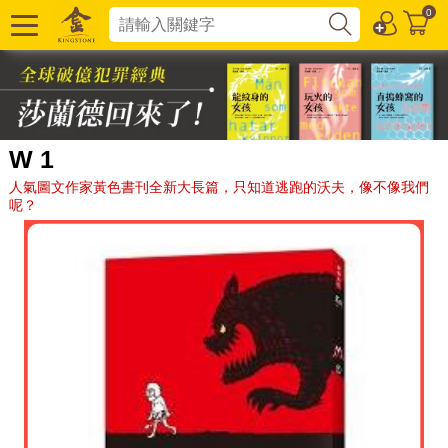
0
W 1
人氣圖文作家黃色書刊全新大長篇，只知道逃跑的沃夫，像不像我們
呢？