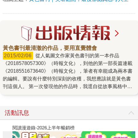
黃色書刊最清澈的作品，要用直覺體會
2015/02/06
從人氣圖文作家黃色書刊的第一本作品
《2018578057300》（時報文化），到他的第一部長篇連載
《2018551673640》（時報文化），筆者有幸能成為兩本書
的編輯。要說有什麼特別深刻的收穫，我想應該就是黃色書
刊這個人。 第一次發現他的作品時，我逕自從故事風格中，
想像他是個性深沉、每天進行哲學思考的文藝青年。我承認
一開始確實很緊張──會不會是個很難相處的作家呢？沒想到
本人卻彬彬有禮，完全打破我的疑慮！每次與他討論內容
活動訊息
時，還會冷不防冒出幾句讓人驚訝（嚇）的笑話。而在我心
中漫畫家總是熬夜爆肝畫畫、作息日夜顛倒的形象，也被黃
閱讀漫遊錄-2026上半年暢銷榜
飢
色書刊習慣午夜十二點就上床睡覺的灰姑娘（？）作息給徹