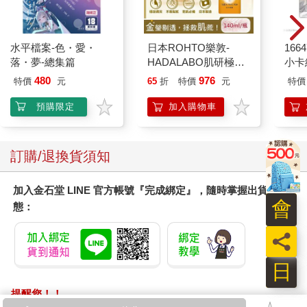
水平檔案-色・愛・
日本ROHTO樂敦-
1664
落・夢-總集篇
HADALABO肌研極潤
小卡
金緻7重玻尿酸高效保
480
976
特價
元
65
折
特價
元
特價
濕潤澤特濃精華乳液
140ml/金瓶(Premium
預購限定
加入購物車
臉部肌膚護理乳霜,素
顏保養乾肌水凝乳)
訂購/退換貨須知
加入金石堂 LINE 官方帳號『完成綁定』，隨時掌握出貨動
會
態：
員
日
提醒您！！