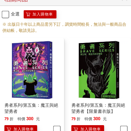
全選
加入購物車
※ 出版日十年以上商品需另下訂，調貨時間較長，無法與一般商品合
併結帳，敬請見諒。
勇者系列/第五集：魔王與絕
勇者系列/第五集：魔王與絕
望勇者
望勇者【限量書衣版】
300
300
79
折
特價
元
79
折
特價
元
加入購物車
加入購物車