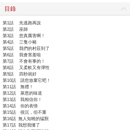
們都是生存在夾縫中、與獸鬥爭的人類──當然，這只是我的
目錄
解讀，他想給予你的，需要你自己來發掘。 ＊文中黃色書刊
照片，由時報文化提供。
第1話 先逃跑再說
第2話 巫師
第3話 您真厲害啊！
第4話 三隻小豬
第5話 我們的村莊到了
第6話 我會害羞啦
第7話 不會有事的！
第8話 又柔軟又有彈性
第9話 四秒就好
第10話 請您放棄它吧！
第11話 無禮！
第12話 萊恩的味道
第13話 我相信你！
第14話 你的表情
第15話 很沉，但不重
第16話 無人知曉的猛獸
第17話 我想我懂了