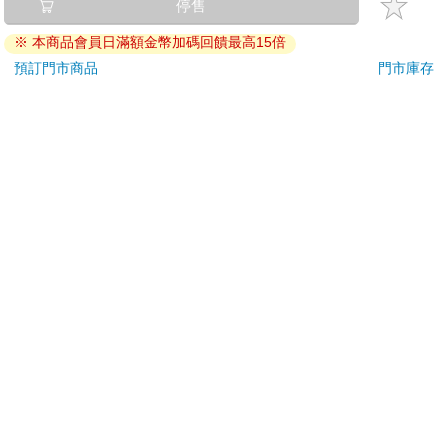
金石堂及銀行均不會請您操作ATM! 如接獲電話要求您前往
停售
ATM提款機，請不要聽從指示，以免受騙上當！
※ 本商品會員日滿額金幣加碼回饋最高15倍
退換貨須知：
預訂門市商品
門市庫存
**提醒您，鑑賞期不等於試用期，退回商品須為全新狀態**
依據「消費者保護法」第19條及行政院消費者保護處公告之
「通訊交易解除權合理例外情事適用準則」，以下商品購買
後，除商品本身有瑕疵外，將不提供7天的猶豫期：
易於腐敗、保存期限較短或解約時即將逾期。（如：生
鮮食品）
依消費者要求所為之客製化給付。（客製化商品）
報紙、期刊或雜誌。（含MOOK、外文雜誌）
經消費者拆封之影音商品或電腦軟體。
非以有形媒介提供之數位內容或一經提供即為完成之線
上服務，經消費者事先同意始提供。（如：電子書、電
子雜誌、下載版軟體、虛擬商品…等）
已拆封之個人衛生用品。（如：內衣褲、刮鬍刀、除毛
刀…等）
若非上列種類商品，均享有到貨7天的猶豫期（含例假