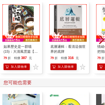
如果歷史是一群喵
底層邏輯：看清這個世
情緒
(15)：大清風雲篇【萌
界的底牌
把情
貓漫畫學歷史】
誰都
387
316
79
折
特價
元
79
折
特價
元
79
折
加入購物車
加入購物車
您可能也需要