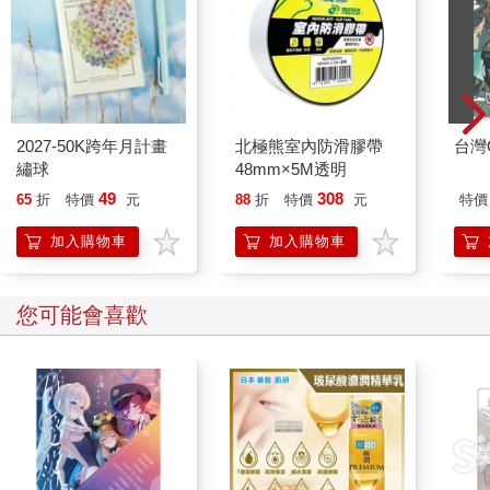
2027-50K跨年月計畫
北極熊室內防滑膠帶
台灣O
繡球
48mm×5M透明
49
308
65
折
特價
元
88
折
特價
元
特價
加入購物車
加入購物車
您可能會喜歡