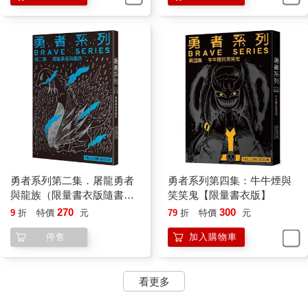
勇者系列第二集．屠龍勇者
勇者系列第四集：牛牛煙與
與龍族（限量書衣版隨書贈
笑笑鬼【限量書衣版】
送特典版書衣）
270
300
9
折
特價
元
79
折
特價
元
停售
加入購物車
看更多