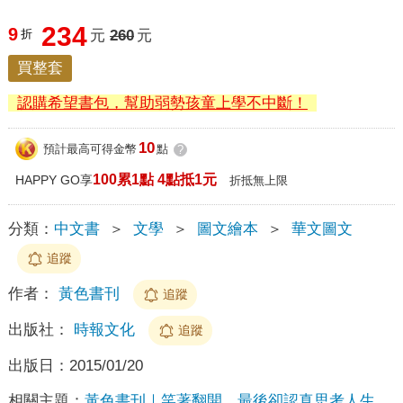
234
9
折
元
260
元
買整套
認購希望書包，幫助弱勢孩童上學不中斷！
10
預計最高可得金幣
點
?
100累1點 4點抵1元
HAPPY GO享
折抵無上限
分類：
中文書
＞
文學
＞
圖文繪本
＞
華文圖文
追蹤
作者：
黃色書刊
追蹤
出版社：
時報文化
追蹤
出版日：
2015/01/20
相關主題：
黃色書刊｜笑著翻開，最後卻認真思考人生