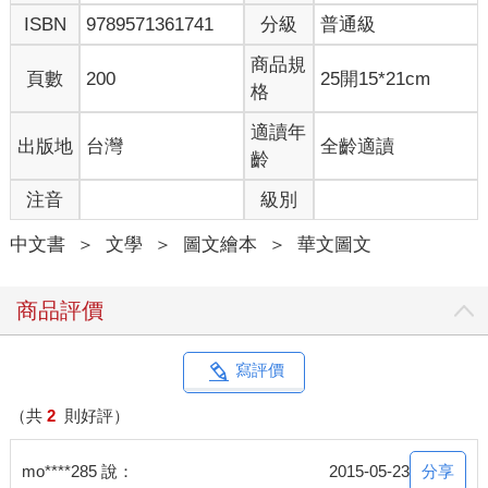
ISBN
9789571361741
分級
普通級
商品規
頁數
200
25開15*21cm
格
適讀年
出版地
台灣
全齡適讀
齡
注音
級別
中文書
＞
文學
＞
圖文繪本
＞
華文圖文
商品評價
寫評價
（共
2
則好評）
分享
mo****285 說：
2015-05-23