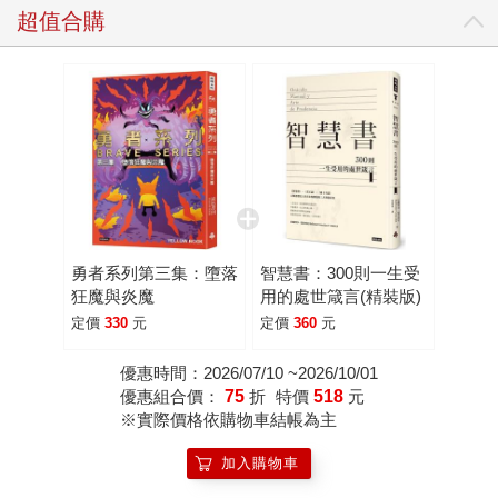
超值合購
勇者系列第三集：墮落
智慧書：300則一生受
狂魔與炎魔
用的處世箴言(精裝版)
定價
330
元
定價
360
元
優惠時間：2026/07/10 ~2026/10/01
優惠組合價：
75
折
特價
518
元
※實際價格依購物車結帳為主
加入購物車