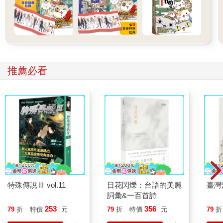
推薦必看
特殊傳說Ⅲ vol.11
日花閃爍：台語的美麗
臺灣
詞彙&一百首詩
253
356
79
折
特價
元
79
折
特價
元
79
折