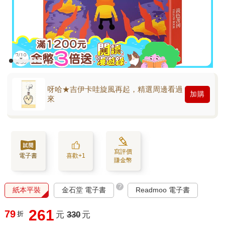
呀哈★吉伊卡哇旋風再起，精選周邊看過
加購
來
寫評價
電子書
喜歡+1
賺金幣
?
紙本平裝
金石堂 電子書
Readmoo 電子書
261
79
折
元
330
元