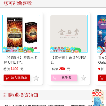
您可能會喜歡
【預購8月】遊戲王卡
【電子書】蔬菜的理髮
The 
牌 UTILITY
店
Gala
SELECTION UT-01 補
Peac
1490
259
特價
元
特價
元
9
折
充包 決鬥場景包 代理
Surpri
日文版（一盒）
Mari
加入購物車
電子書
Stor
訂購/退換貨須知