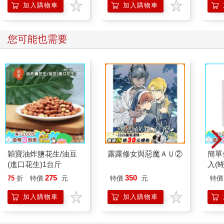
加入購物車
加入購物車
您可能也需要
穎寶油炸鹽花生/油豆
露露修女與惡魔ＡＵ②
簡單
(進口花生)1台斤
入(
275
350
75
折
特價
元
特價
元
特價
加入購物車
加入購物車