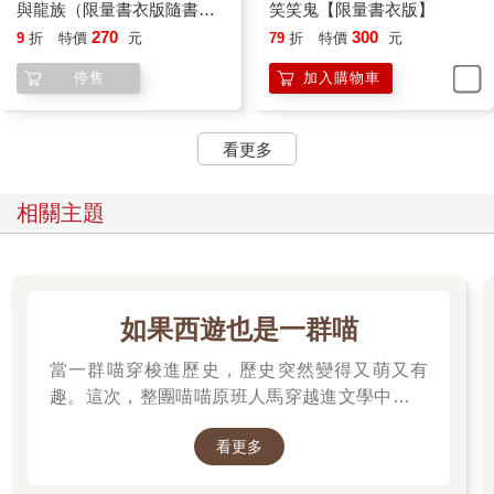
與龍族（限量書衣版隨書贈
笑笑鬼【限量書衣版】
送特典版書衣）
270
300
9
折
特價
元
79
折
特價
元
停售
加入購物車
看更多
相關主題
如果西遊也是一群喵
當一群喵穿梭進歷史，歷史突然變得又萌又有
趣。這次，整團喵喵原班人馬穿越進文學中，開
始前往西天取經啦～
看更多