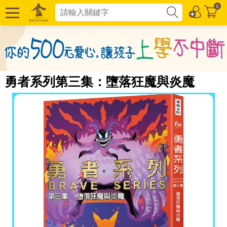
0
勇者系列第三集：墮落狂魔與炎魔