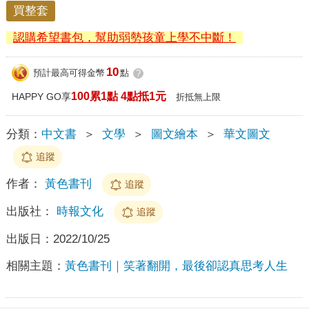
買整套
認購希望書包，幫助弱勢孩童上學不中斷！
10
預計最高可得金幣
點
?
100累1點 4點抵1元
HAPPY GO享
折抵無上限
分類：
中文書
＞
文學
＞
圖文繪本
＞
華文圖文
追蹤
作者：
黃色書刊
追蹤
出版社：
時報文化
追蹤
出版日：
2022/10/25
相關主題：
黃色書刊｜笑著翻開，最後卻認真思考人生