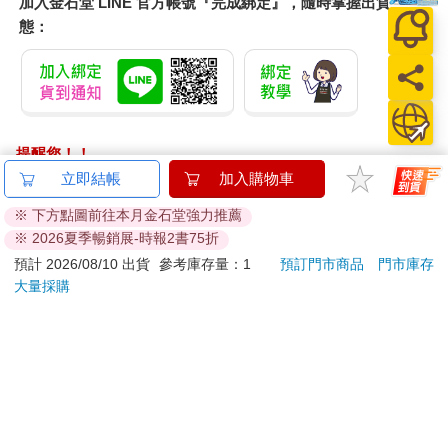
加入金石堂 LINE 官方帳號『完成綁定』，隨時掌握出貨動
態：
提醒您！！
金石堂及銀行均不會請您操作ATM! 如接獲電話要求您前往
立即結帳
加入購物車
ATM提款機，請不要聽從指示，以免受騙上當！
※ 下方點圖前往本月金石堂強力推薦
※ 2026夏季暢銷展-時報2書75折
退換貨須知：
**提醒您，鑑賞期不等於試用期，退回商品須為全新狀態**
預計 2026/08/10 出貨
參考庫存量：1
預訂門市商品
門市庫存
大量採購
依據「消費者保護法」第19條及行政院消費者保護處公告之
「通訊交易解除權合理例外情事適用準則」，以下商品購買
後，除商品本身有瑕疵外，將不提供7天的猶豫期：
易於腐敗、保存期限較短或解約時即將逾期。（如：生
鮮食品）
依消費者要求所為之客製化給付。（客製化商品）
報紙、期刊或雜誌。（含MOOK、外文雜誌）