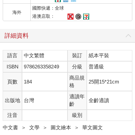
國際快遞：全球
海外
港澳店取：
詳細資料
語言
中文繁體
裝訂
紙本平裝
ISBN
9786263358249
分級
普通級
商品規
頁數
184
25開15*21cm
格
適讀年
出版地
台灣
全齡適讀
齡
注音
級別
中文書
＞
文學
＞
圖文繪本
＞
華文圖文