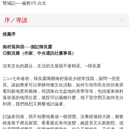
雙城記──倫敦VS.台北
序／導讀
推薦序
南村落與我──側記韓良露
◎劉克襄（作家、中央通訊社董事長）
沒有文化的露台，生活的主屋就不會精采。─韓良露
二○○七年春初，韓良露籌辦南村落前夕經常找我，探問一些意
見。諸如將來可以舉辦何種文化活動，如何引領市民在街坊巷弄
看到新地景和風物，何謂南台北盆地的美學等等，包括後來南村
落坐落的地理位置，後院可以栽種什麼，地下室空間又如何充分
利用，我們熱烈又興奮地討論著。
討論多回後，我不知覺地養成一個習慣。沒事經過師大路，都會
繞進巷子裡去探望。看看最近有何改變，她是否又出新創想。或