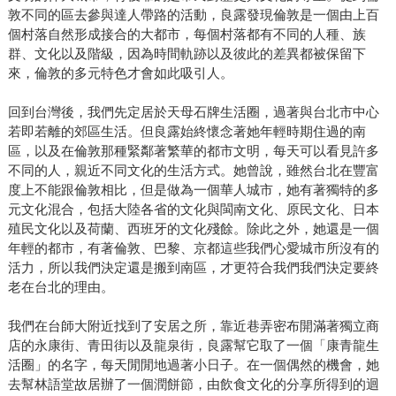
敦不同的區去參與達人帶路的活動，良露發現倫敦是一個由上百
個村落自然形成接合的大都市，每個村落都有不同的人種、族
群、文化以及階級，因為時間軌跡以及彼此的差異都被保留下
來，倫敦的多元特色才會如此吸引人。
回到台灣後，我們先定居於天母石牌生活圈，過著與台北市中心
若即若離的郊區生活。但良露始終懷念著她年輕時期住過的南
區，以及在倫敦那種緊鄰著繁華的都市文明，每天可以看見許多
不同的人，親近不同文化的生活方式。她曾說，雖然台北在豐富
度上不能跟倫敦相比，但是做為一個華人城市，她有著獨特的多
元文化混合，包括大陸各省的文化與閩南文化、原民文化、日本
殖民文化以及荷蘭、西班牙的文化殘餘。除此之外，她還是一個
年輕的都市，有著倫敦、巴黎、京都這些我們心愛城市所沒有的
活力，所以我們決定還是搬到南區，才更符合我們我們決定要終
老在台北的理由。
我們在台師大附近找到了安居之所，靠近巷弄密布開滿著獨立商
店的永康街、青田街以及龍泉街，良露幫它取了一個「康青龍生
活圈」的名字，每天閒閒地過著小日子。在一個偶然的機會，她
去幫林語堂故居辦了一個潤餅節，由飲食文化的分享所得到的迴