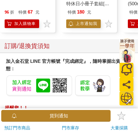
於台北南區的旅館入住後，一直到第四天離開，中間三天的旅程
特休日小冊子套組[限
(50
完全不曾用到交通工具，全都是安步當車。第一天下午先在「北
加購]
IMC
67
180
96
折
特價
元
特價
元
特價
區光點計劃」中為境外旅客所設立的免費的旅人茶房喝下午茶，
看了些以永康街、青田街、龍泉街為主軸的台北「康青龍」街區
加入購物車
上市通知我
的紀錄短片，短片的內容是二十家以賺生活而不只是賺錢的工作
哲學為核心價的店家。
訂購/退換貨須知
看完了短片，我知道香港的獨立咖啡店和二手書店的數量微乎極
微，因此當我告訴這些香港人，光是在康青龍這一帶直線走路不
加入金石堂 LINE 官方帳號『完成綁定』，隨時掌握出貨動
過四十分的距離內，就有二十多家的獨立咖啡店與近十家的二手
態：
書店時，這些旅客都忍不住驚歎出聲，於是我們就開始展開我們
的咖啡店、書店的旅程，原本只計劃二小時的漫步，卻因為不斷
地拍照、詢問、互相交談而延長至三個多小時，晚餐時有些曾經
來過台北觀光的老師、學生說，光是當天下午所體驗的台北已經
和他們以前所經驗的一○一、士林夜市、西門町大不相同，有位女
老師表示春節就想帶她在香港中學擔任校長的先生來從事這種有
提醒您！！
文化魅力的漫步旅行。
金石堂及銀行均不會請您操作ATM! 如接獲電話要求您前往
貨到通知
ATM提款機，請不要聽從指示，以免受騙上當！
第二天也是從旅館走路到旅人茶房集合後，先散步十來分到殷海
預訂門市商品
門市庫存
大量採購
光故居，有學生表示他們在中學時讀過殷先生的文章，殷海光在
退換貨須知：