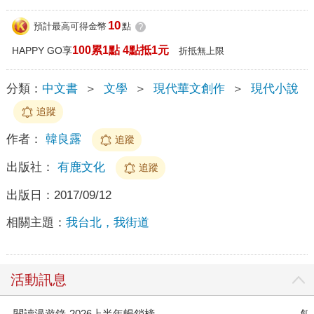
10
預計最高可得金幣
點
?
100累1點 4點抵1元
HAPPY GO享
折抵無上限
分類：
中文書
＞
文學
＞
現代華文創作
＞
現代小說
追蹤
作者：
韓良露
追蹤
出版社：
有鹿文化
追蹤
出版日：
2017/09/12
相關主題：
我台北，我街道
活動訊息
閱讀漫遊錄-2026上半年暢銷榜
飢