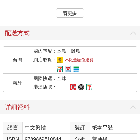
二、三十年前，住在東門臨沂街的我，有可能去東門市場走走，
五、六點的早市總有種精神抖擻的氣氛，通常最早工作的一定是
看更多
肉鋪，大隻豬在木板上，肉販神準地下快刀切割，雖然是無聲的
演出，卻彷彿聽得到肅殺之聲。
配送方式
雞攤總是較聒噪，關在鐵籠中的紅冠公雞仍盡當日最後職責地叫
晨，母雞也嘰嘰地呼應著，隔鄰的魚販將剛運到的大草魚倒進小
國內宅配：本島、離島
魚池中，過多的魚嘩啦地在淺水中掙扎吐氣，早出局的魚其實也
早輕鬆。
到店取貨：
台灣
不限金額免運費
菜販來得較晚，但也慢慢擺好了菜攤，講究者會灑水好讓菜蔬看
國際快遞：全球
來像沾著露珠，清晨的菜總看來很有朝氣的樣子，也較能讓疲倦
海外
而發紅的眼睛看著覺得舒適。
港澳店取：
市場裡有一攤米粉湯，當年顧客還不像今日這般擁擠，可以清閒
詳細資料
地吃碗米粉
配兩塊油豆腐，睜著已經逐漸要闔上的雙眼，有一種恍惚的倦
語言
中文繁體
裝訂
紙本平裝
意，但吃著微飽再回家上床會更容易入眠也保證不會大上午突然
餓得醒過來。
ISBN
9789869510844
分級
普通級