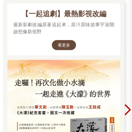
我的水草處是在東區的巷弄中，從晚上十點左右入駐，先喝咖
啡、吃點心、打電動玩具，打混久後開始專心寫劇本，中間偶爾
【一起追劇】最熱影視改編
還會接到劇組的人來電詢問進度，碰上趕錄影時，有時清晨六點
最新影劇改編原著追起來，原汁原味故事宇宙開
助理還會來咖啡館拿剛填完格子的稿件。
啟想像新視野
當時也是未禁菸的時代，二十四小時咖啡館就如同今天的機場吸
菸室，如今想來何等烏煙瘴氣，但當時人在霧中卻不見霧，直到
看更多
人走出屋外，吸了幾口薄涼的空氣，竟然有種泫然的感覺，是菸
醉後又清醒的片刻，聽著巷道中大樹上小鳥的啼叫，霎時覺得出
一夜汙泥。
從清晨咖啡館出來，再也喝不得咖啡，吃不下麵包等等西式口
味，都是去當時延吉街上一家豆漿攤，單喝鹹豆漿，燒餅油條也
免了，鹹豆漿中放下不少辣油，吃了可振提精神，再沿著仁愛路
步行回東豐街的家。
夜貓生活在我開始製作清晨新聞節目後告終，節目六點播出，我
得五點到電視台，只好成了早鳥族，清晨四點就得起床，四點半
出門，還是清晨光音，卻是不同風景了，一夜未眠與一覺初醒的
台北是不同的台北。