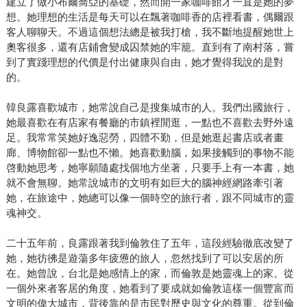
建立了做小布爾喬亞的基礎，然而開一家咖啡館才一直是她的夢
想。她理想的生活是每天可以在飄著咖啡香的店裡看書，偶爾跟
客人聊聊天。不過這個想法總是被我打槍，我不斷地提醒她世上
奧客很多，還有店鋪會變成囚禁她的牢籠。直到有了南村落，嘗
到了實踐理想的代價是付出健康與自由，她才覺得我說的是對
的。
韓良露喜歡城市，她常說自己是搜集城市的人。我們出國旅行，
她最喜歡在有店家有餐廳的市鎮裡閒逛，一點也不喜歡去野外遠
足。我常常笑她好逸惡勞，四體不勤，但是她逛起書店或者畫
廊、博物館卻一點也不懶。她喜歡動腦，如果接觸到的事物不能
啓動她思考，她寧願隨處找個地方坐著，只要手上有一本書，她
就不會無聊。她常說城市的文明有如巨大的腦神經網路牽引著
她，在旅途中，她總可以像一個時空的旅行者，跟不同城市的靈
魂神交。
二十五年前，良露跟著我到倫敦住了五年，這段經驗徹底改變了
她，她彷彿是遊蕩多年疲憊的旅人，忽然找到了可以安居的所
在。她曾說，台北是她感情上的家，而倫敦是她靈魂上的家。從
一個外來者客居的角度，她看到了要成就如倫敦這樣一個豐富而
文明的偉大城市，背後靠的是市民對歷史與文化的尊重。從到倫