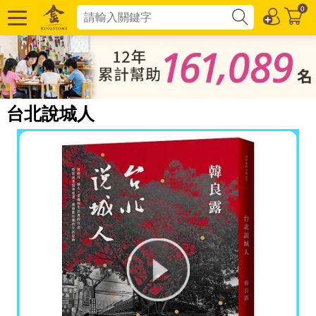
0
台北說城人