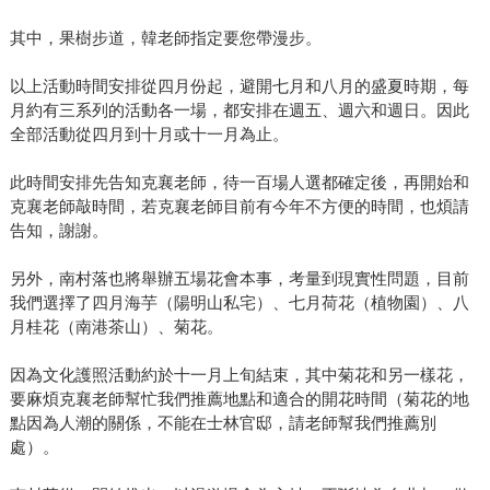
其中，果樹步道，韓老師指定要您帶漫步。
以上活動時間安排從四月份起，避開七月和八月的盛夏時期，每
月約有三系列的活動各一場，都安排在週五、週六和週日。因此
全部活動從四月到十月或十一月為止。
此時間安排先告知克襄老師，待一百場人選都確定後，再開始和
克襄老師敲時間，若克襄老師目前有今年不方便的時間，也煩請
告知，謝謝。
另外，南村落也將舉辦五場花會本事，考量到現實性問題，目前
我們選擇了四月海芋（陽明山私宅）、七月荷花（植物園）、八
月桂花（南港茶山）、菊花。
因為文化護照活動約於十一月上旬結束，其中菊花和另一樣花，
要麻煩克襄老師幫忙我們推薦地點和適合的開花時間（菊花的地
點因為人潮的關係，不能在士林官邸，請老師幫我們推薦別
處）。