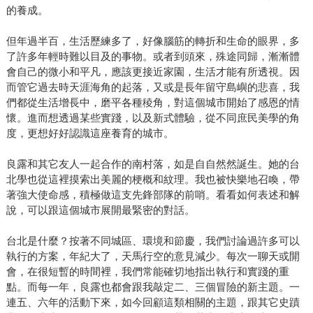
的養成。
但年過半百，生活歷練多了，好像腦筋的轉折和生命的眼界，多
了許多年輕時難以目及的事物。或者到頭來，殊途同歸，漸漸體
會自己的微小和平凡，應該更接近家園，生活才能有所透視。因
而管它過去時天涯海角的起落，又或是長年留守島嶼的悲喜，我
們都從生活增長中，磨平各種稜角，對這個城市開始了感恩的情
懷。進而想透過某些實踐，以及新式體驗，從不同庶民美學的角
度，更想好好認識這座養育的城市。
良露和其它友人一起合作的南村落，如是自自然然誕生。她的台
北學也從這裡摸索出美麗的梗概和紋理。我也被快樂地召喚，帶
著強大使命感，積極做這支先鋒部隊的前哨。看看如何表述和解
說，可以跟這個城市展開最緊密的對話。
台北是什麼？按著不同城區、環境和節慶，我們討論過許多可以
執行的方案，年紀大了，天馬行空的意見減少。每次一聊天或開
會，在很短暫的時間裡，我們常能確切地指出執行和實踐的重
點。而每一年，良露也都會跟我敲定二、三個冒險的新主題。一
連五、六年的活動下來，如今回顧這類相關的主題，跟其它史蹟