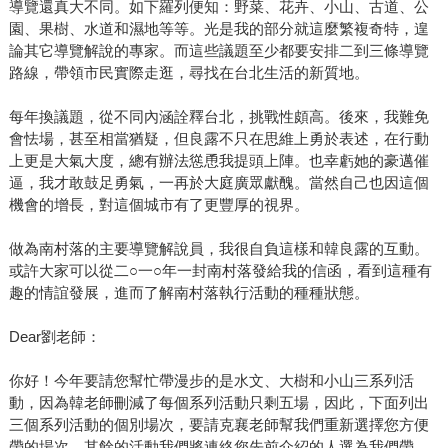
導覽還真大不同。如下羅列便知：野菜、花卉、小山、古道、公
園、果樹、水道和濕地等等。光是我的部分就這麼繁複奇特，遑
論其它導覽解說的專家。而這些議題至少都要安排二到三條導覽
路線，帶領市民實際走逛，尋找在台北生活的新質地。
每年換議題，從不同內涵詮釋台北，挑戰性頗高。後來，我難免
會怯場，甚至相當猶疑，但良露不只在思維上勇於表述，在行動
上更是大氣大度，總有辦法慫恿我提頭上陣。也幸虧她的豪邁催
逼，我才敢鼓足勇氣，一再於大庭廣眾獻醜。當然自己也因這個
機會的增長，對這個城市有了更豐厚的視界。
做為南村落的主要導覽解說員，我很自負這樣和韓良露的互動。
或許大家可以從二○一○年一封南村落發給我的信函，看到這種有
趣的情誼發展，進而了解南村落執行活動的種種狀態。
Dear劉老師：
你好！今年要請您幫忙帶漫步的是水文、大樹和小山三系列活
動，因為韓老師刪減了每個系列活動只剩五場，因此，下面列出
三個系列活動的個別場次，要請克襄老師幫我們重新選擇您方便
帶的場次，其餘的活動我們將連絡您先前介紹的人選為我們帶