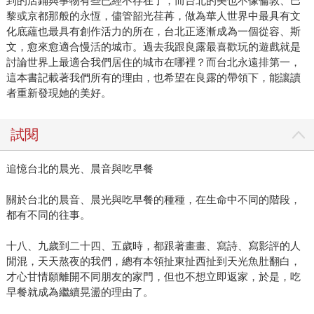
到的店鋪與事物有些已經不存在了，而台北的美也不像倫敦、巴
黎或京都那般的永恆，儘管韶光荏苒，做為華人世界中最具有文
化底蘊也最具有創作活力的所在，台北正逐漸成為一個從容、斯
文，愈來愈適合慢活的城市。過去我跟良露最喜歡玩的遊戲就是
討論世界上最適合我們居住的城市在哪裡？而台北永遠排第一，
這本書記載著我們所有的理由，也希望在良露的帶領下，能讓讀
者重新發現她的美好。
試閱
追憶台北的晨光、晨音與吃早餐
關於台北的晨音、晨光與吃早餐的種種，在生命中不同的階段，
都有不同的往事。
十八、九歲到二十四、五歲時，都跟著畫畫、寫詩、寫影評的人
閒混，天天熬夜的我們，總有本領扯東扯西扯到天光魚肚翻白，
才心甘情願離開不同朋友的家門，但也不想立即返家，於是，吃
早餐就成為繼續晃盪的理由了。