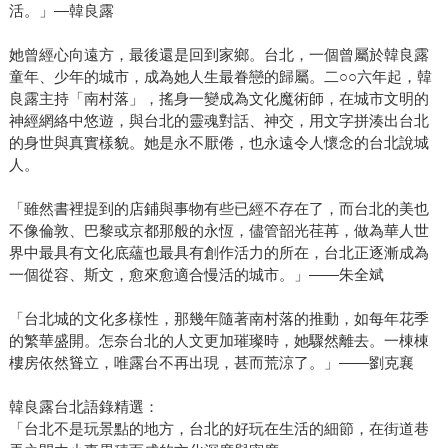
活。」—韓良露
她曾經心向遠方，最後還是回到家鄉。台北，一個曾屬於韓良露
童年、少年的城市，成為她人生最眷戀的歸屬。二○○六年起，韓
良露主持「南村落」，搖身一變成為文化魔術師，在城市文明的
神經網絡中悠遊，與台北的靈魂對話、神交，用文字拼湊出台北
的身世與真實樣貌。她是永不厭倦，也永遠令人懷念的台北說城
人。
「雖然書裡提到的店鋪與事物有些已經不存在了，而台北的美也
不像倫敦、巴黎或京都那般的永恆，儘管韶光荏苒，做為華人世
界中最具有文化底蘊也最具有創作活力的所在，台北正逐漸成為
一個從容、斯文，愈來愈適合慢活的城市。」——朱全斌
「台北城的文化多樣性，那幾年隨著南村落的推動，如每年花季
的繁華盛開。怎奈台北的人文更加璀璨時，她驟然離去。一棟棟
樓房依然聳立，唯露台不再出現，甚而荒涼了。」——劉克襄
韓良露台北語錄精選：
「台北不是玩景點的地方，台北的好玩在生活的細節，在街道巷