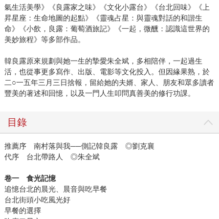
氣生活美學》《良露家之味》《文化小露台》《台北回味》《上
昇星座：生命地圖的起點》《靈魂占星：與靈魂對話的和諧生
命》《小飲，良露：葡萄酒旅記》《一起，微醺：認識這世界的
美妙旅程》等多部作品。
韓良露原來規劃與她一生的摯愛朱全斌，多相陪伴，一起過生
活，也從事更多寫作、出版、電影等文化投入。但因緣果熟，於
二○一五年三月三日捨報，留給她的夫婿、家人、朋友和眾多讀者
豐美的著述和回憶，以及一門人生叩問真善美的修行功課。
目錄
推薦序 南村落與我──側記韓良露 ◎劉克襄
代序 台北帶路人 ◎朱全斌
卷一 食光記憶
追憶台北的晨光、晨音與吃早餐
台北街頭小吃風光好
早餐的選擇