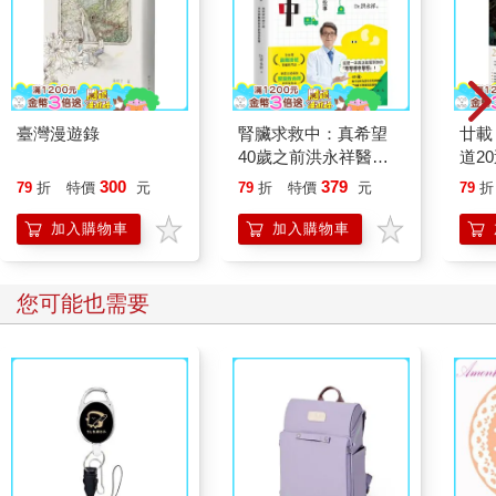
當年吃怕了。
出國七年間，雖然也常在倫敦、紐約、巴黎、羅馬、京都遇見一
些優質的早餐，但台北獨特的早餐光景卻一直讓我追憶不已。
回台北定居後，選擇過悠閒的生活，也意味著可以選擇過不同的
臺灣漫遊錄
腎臟求救中：真希望
廿載
早餐生活。
40歲之前洪永祥醫師
道2
就告訴我這些事
300
379
79
折
特價
元
79
折
特價
元
79
折
興致一起，不管是坐捷運或坐小黃，隨時可以在清晨六、七點到
廣州街去吃周記肉粥配紅糟肉，或去永樂市場吃旗魚米粉，這都
加入購物車
加入購物車
是童年阿帶著我走的路線，吃早餐順便拜早香，祭完五臟廟後再
去龍山寺或霞海城隍廟。
您可能也需要
艋舺、大稻埕老街區，如今還留有較多的早市，店家多五、六點
就開市，在甘州街上還有兩處賣了四十多年的清粥小菜攤和炸油
條攤，皆因循傳統農業生活日出而作的節奏。清晨的小攤，冒著
煮白粥的白煙與米香，七十多歲的老阿吃著沾著醬油膏的脆油
條，吃的也是陳年的記憶滋味。
有時，一大早去小南門旁吃一碗福州麵當早餐也別有風味，在這
種地方，會遇見的都是同我族類的懷舊者，加烏醋、加辣油，也