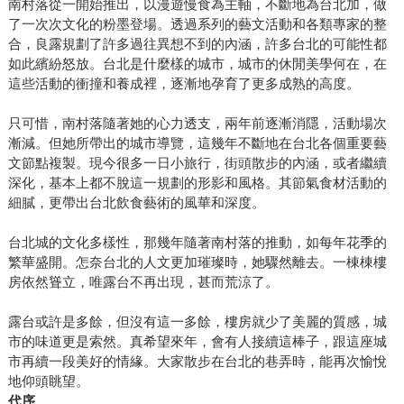
南村落從一開始推出，以漫遊慢食為主軸，不斷地為台北加，做
了一次次文化的粉墨登場。透過系列的藝文活動和各類專家的整
合，良露規劃了許多過往異想不到的內涵，許多台北的可能性都
如此繽紛怒放。台北是什麼樣的城市，城市的休閒美學何在，在
這些活動的衝撞和養成裡，逐漸地孕育了更多成熟的高度。
只可惜，南村落隨著她的心力透支，兩年前逐漸消隱，活動場次
漸減。但她所帶出的城市導覽，這幾年不斷地在台北各個重要藝
文節點複製。現今很多一日小旅行，街頭散步的內涵，或者繼續
深化，基本上都不脫這一規劃的形影和風格。其節氣食材活動的
細膩，更帶出台北飲食藝術的風華和深度。
台北城的文化多樣性，那幾年隨著南村落的推動，如每年花季的
繁華盛開。怎奈台北的人文更加璀璨時，她驟然離去。一棟棟樓
房依然聳立，唯露台不再出現，甚而荒涼了。
露台或許是多餘，但沒有這一多餘，樓房就少了美麗的質感，城
市的味道更是索然。真希望來年，會有人接續這棒子，跟這座城
市再續一段美好的情緣。大家散步在台北的巷弄時，能再次愉悅
地仰頭眺望。
代序