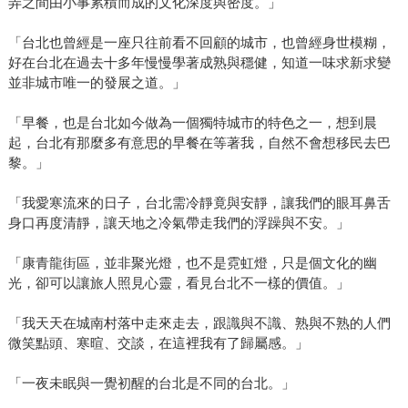
弄之間由小事累積而成的文化深度與密度。」
「台北也曾經是一座只往前看不回顧的城市，也曾經身世模糊，
好在台北在過去十多年慢慢學著成熟與穩健，知道一味求新求變
並非城市唯一的發展之道。」
「早餐，也是台北如今做為一個獨特城市的特色之一，想到晨
起，台北有那麼多有意思的早餐在等著我，自然不會想移民去巴
黎。」
「我愛寒流來的日子，台北需冷靜竟與安靜，讓我們的眼耳鼻舌
身口再度清靜，讓天地之冷氣帶走我們的浮躁與不安。」
「康青龍街區，並非聚光燈，也不是霓虹燈，只是個文化的幽
光，卻可以讓旅人照見心靈，看見台北不一樣的價值。」
「我天天在城南村落中走來走去，跟識與不識、熟與不熟的人們
微笑點頭、寒暄、交談，在這裡我有了歸屬感。」
「一夜未眠與一覺初醒的台北是不同的台北。」