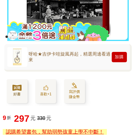
呀哈★吉伊卡哇旋風再起，精選周邊看過
加購
來
寫評價
好書
喜歡+1
賺金幣
297
9
折
元
330
元
認購希望書包，幫助弱勢孩童上學不中斷！