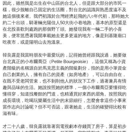
因此，雖然我是出生在中山區的台北人，但是跟大部分的市民一
樣，很少脫離自己固定的生活圈，對台北的認識與熟悉度遠不及
她這個後來者。我們初識於台灣經濟起飛的八○年代初，那時她大
約二十出頭，騎著輛光陽佳人50大街小巷地跑，基本的原型還是
在北投喜歡到處跑的那個野丫頭。她發現我有一輛二手的小喜
美，便常慫恿著我開車載她去更多更遠的地方，像是到基隆廟口
吃夜市，或是陽明山去泡溫泉。
韓良露是我當時朋友中最愛玩的，記得她曾經跟我說過，她要做
台北真正的小布爾喬亞（Petite Bourgeoisie），這個又稱為小資
產階級的名稱源自於馬克思主義的階級劃分，指的是用小筆資金
自己創業的人，擁有自己的資產（如房地產），可以自由自在，
在既不受老闆管束，也不剝削他人的狀況下工作，過著兼具有情
趣與品味的生活。她說按照她的標準，一個小布爾喬亞要懂得吃
懂得穿，知道找餐館的門道，也精通買好東西的眉角。按照我的
成長環境，吃喝玩樂屬生活中的末節細行，怎麼會拿這些小事來
當作志向討論呢？但不可否認，跟著她走，生活的確變得比較有
滋有味。
才二十八歲，韓良露就靠著寫電視劇本存錢買了房子，算是初步