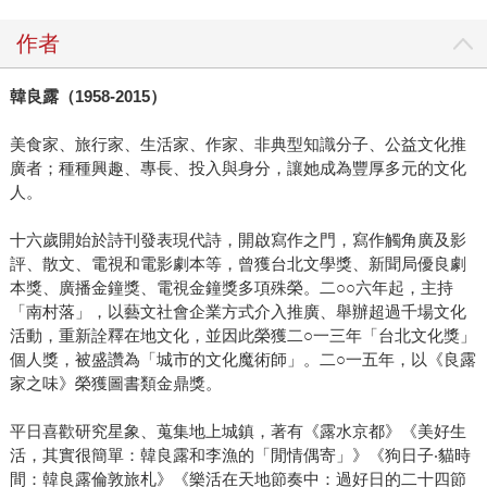
作者
韓良露（
1958-2015
）
美食家、旅行家、生活家、作家、非典型知識分子、公益文化推
廣者；種種興趣、專長、投入與身分，讓她成為豐厚多元的文化
人。
十六歲開始於詩刊發表現代詩，開啟寫作之門，寫作觸角廣及影
評、散文、電視和電影劇本等，曾獲台北文學獎、新聞局優良劇
本獎、廣播金鐘獎、電視金鐘獎多項殊榮。二○○六年起，主持
「南村落」，以藝文社會企業方式介入推廣、舉辦超過千場文化
活動，重新詮釋在地文化，並因此榮獲二○一三年「台北文化獎」
個人獎，被盛讚為「城市的文化魔術師」。二○一五年，以《良露
家之味》榮獲圖書類金鼎獎。
平日喜歡研究星象、蒐集地上城鎮，著有《露水京都》《美好生
活，其實很簡單：韓良露和李漁的「閒情偶寄」》《狗日子‧貓時
間：韓良露倫敦旅札》《樂活在天地節奏中：過好日的二十四節