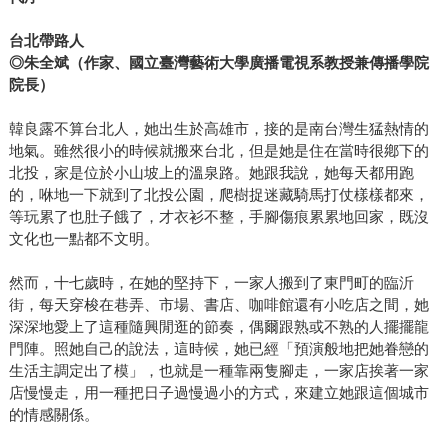
台北帶路人
◎朱全斌（作家、國立臺灣藝術大學廣播電視系教授兼傳播學院
院長）
韓良露不算台北人，她出生於高雄市，接的是南台灣生猛熱情的
地氣。雖然很小的時候就搬來台北，但是她是住在當時很鄕下的
北投，家是位於小山坡上的溫泉路。她跟我說，她每天都用跑
的，咻地一下就到了北投公園，爬樹捉迷藏騎馬打仗樣樣都來，
等玩累了也肚子餓了，才衣衫不整，手腳傷痕累累地回家，既沒
文化也一點都不文明。
然而，十七歲時，在她的堅持下，一家人搬到了東門町的臨沂
街，每天穿梭在巷弄、市場、書店、咖啡館還有小吃店之間，她
深深地愛上了這種隨興閒逛的節奏，偶爾跟熟或不熟的人擺擺龍
門陣。照她自己的說法，這時候，她已經「預演般地把她眷戀的
生活主調定出了模」，也就是一種靠兩隻腳走，一家店挨著一家
店慢慢走，用一種把日子過慢過小的方式，來建立她跟這個城市
的情感關係。