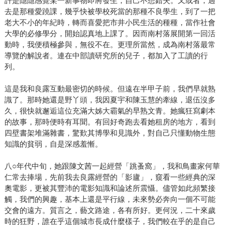
許是隱隱感覺某一新事物即將發生，自己不想錯失。又或者，過
去是那種愛蹺課，幾乎快被學校死當的那種不良學生，到了一把
老大不小的年紀時，轉而喜愛把市井小民生活的種種，當作社會
大學的必修學分，開始認真地上課了。因而南村落展開第一回活
動時，我便積極參與，無役不在。更理所當然，成為南村落最常
導覽的解說者。連在中部讀研究所的兒子，都加入了工讀的行
列。
這是我和良露互動最密切的時候。但遠在半甲子前，我們早就熟
識了。那時她還是野丫頭，我因夏宇和陳玉慧的牽線，退伍沒多
久，很快就邂逅這位充滿大姊大霸氣的早熟文青。她瘋狂寫劇本
的故事，那時便時有耳聞。有回好奇跑去看她租房的地方，看到
四壁書架堆滿雜書，驚歎其博學和見識外，對自己只懂動物生態
知識的貧弱，自是深感羞慚。
八○年代中旬，她跟陳文茜一起經營「跳蚤窩」，我和鳥畫家何華
仁常去捧場，先前我去良露經營的「影廬」，窺看一些經典的深
奧電影，更被其豐沛的電影知識和論述所震懾。儘管如此頻繁接
觸，我們的興趣，基本上還是平行線，未來勢必奔向一個不可能
交會的遠方。質言之，藝文路途，各有所好。更何況，二十來歲
時的狂野，誰在乎這個城市長成什麼樣子，我們較在乎的是自己