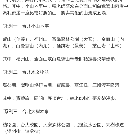
路。其中，小山本事中，韓老師請您在金面山和白鷺鷥山兩者中
為我們選一座比較好爬的山，將與其他的山湊成五場。
˙系列一—台北小山本事
虎山（信義）、福州山—富陽森林公園（大安）、金面山（內
湖）、白鷺鷥山（內湖）、仙跡岩（景美）、芝山岩（士林）
其中，福州山、金面山或白鷺鷥山韓老師指定要您帶漫步。
˙系列二—台北水文物語
瑠公圳、陽明山坪頂古圳、寶藏巖、華江橋、三腳渡基隆河
其中，寶藏巖、陽明山坪頂古圳，韓老師指定要您帶漫步。
˙系列三—台北大樹本事
植物園、台大校園、大安森林公園、北投親水公園、果樹步道
（溫州街、連雲街）