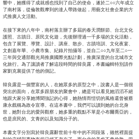
響中，她獲得了成就感也找到了自己的使命，遂於二○○六年成立
了南村落，從倫敦觀摩到的達人帶路做起，用藝文社會企業的方
式推廣人文活動。
在接下來的八年中，南村落主辦了多屆的春天潤餅節、台北文化
護照、古蹟日、原民文化遊，先後辦理過一千多場的文化活動，
包含了展覽、導覽、設計、講座、散步、古蹟培訓、文化夜宴、
文創嘉年華、小農市集、紀錄片拍攝等，並自二○○九年至二○一
三年與交通部觀光局推廣國際光點計劃，推廣深度的台北城市文
化旅行。為了讓讀者了解這段時間的韓良露，本書編輯特別請作
家劉克襄提供了他的側記。
韓良露是一個豐富的人，在她眾多的原型之中，說書人是一個很
突出的面向，在眾多跟朋友的聚會中，總是可以看見她滔滔不絕
地跟大家分享她博聞強記的心得，她熱情而愷切的風格還曾被蔡
康永戲稱為政令宣導。在這本書中，我們可以讀到她的台北身
世，她對台北的愛與觀察，她多重的觀點不單是小布爾喬亞的，
也是庶民的、文青的以及知識分子的。
本書文字分別寫於韓良露辭世前十年中的不同段落，雖然裡面提