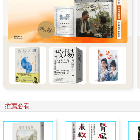
清晨出門工作的我，反而沒了那種費里尼式甜美生活的悠然，當
年也沒美而美星巴克，較多是跟小販順手買個飯，路上的一切似
乎都變得匆匆，看到的都是工作的人，清潔工正在洗街，水聲嘩
啦嘩啦，單車後載著豆腐木盒送貨一路按著車鈴，深怕被行人撞
翻了豆腐，每個行人都彷彿有下一個目標，早鳥兒面對的是一天
的開始。
我的正式早餐時間是節目八點結束後，有時會去當時才開幕不久
的凱悅飯店吃自助早餐，先喝一杯現榨的橙汁，吃雙蛋、火腿、
楓糖薄餅，凱菲屋內坐著的也是八○年代的起飛族，這些人才會想
吃、才吃得下自助早餐這樣的能量早餐。
五星級飯店的早餐，是另一種光音，有人發出迅速翻閱《華爾街
日報》的翻報聲，外國財經報紙的紙張特別緊脆，翻起來會有颯
推薦必看
颯聲，煮咖啡機的蒸氣聲、刀叉在白磁盤上刮動的聲音、不同國
籍的語言的交談聲、道早安的中英文聲音。我到底在五星級飯店
吃了多久的自助早餐？如今在記憶中幾乎已成謎，因為都是千篇
一律的食物，常常吃到一半就開始覺得睏了起來，後來就厭了，
直到今日，我連住大飯店都會捨免費的自助早餐不吃，可能就是