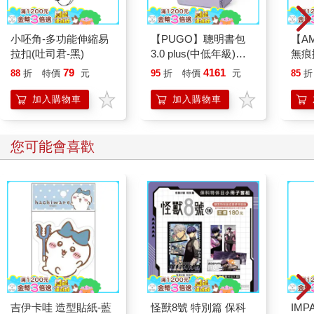
加入消逝青春的滋味。
小呸角-多功能伸縮易
【PUGO】聰明書包
【A
如今住在台北南區的我，清晨早起，走路五分鐘處的龍泉市場內
拉扣(吐司君-黑)
3.0 plus(中低年級)雪
無痕
有家清晨六時就賣現煮雞湯米粉的小攤，冬日寒索時打一碗熱湯
紫 全新進化玩美上市
（蕾
79
4161
下肚最溫心也溫肚，散步得遠些可去杭州南路去吃燒餅油條配甜
88
折
特價
元
95
折
特價
元
85
折
入
漿，或去金華街榕樹下的小攤吃碗花枝羹，這些市井早餐，都是
加入購物車
加入購物車
庶民才能享有的自在生活。
當我想知道別人在過什麼樣的生活時，問他們吃什麼早餐，最能
您可能會喜歡
描繪出他們生活的光景。在一日三餐中，中餐、晚餐是必須，只
有那些肯在早餐花時間、變花樣，尋找清晨風光的人，大都是還
能小隱於台北仍不失閒情的生活者。早餐，也是台北如今做為一
個獨特城市的特色之一，想到晨起，台北有那麼多有意思的早餐
在等著我，自然不會想移民去巴黎。台北康青龍街區的修學之旅
前不久，任教於香港中文大學傳播學院的馬傑偉教授，帶了學院
師生二十八人來台北體驗一場不尋常的修學之旅。
負責接待的南村落安排了四天三夜的不一樣的台北體驗，怎麼不
一樣呢？首先，第一天中午從機場接到這些貴客，坐巴士來到位
吉伊卡哇 造型貼紙-藍
怪獸8號 特別篇 保科
IM