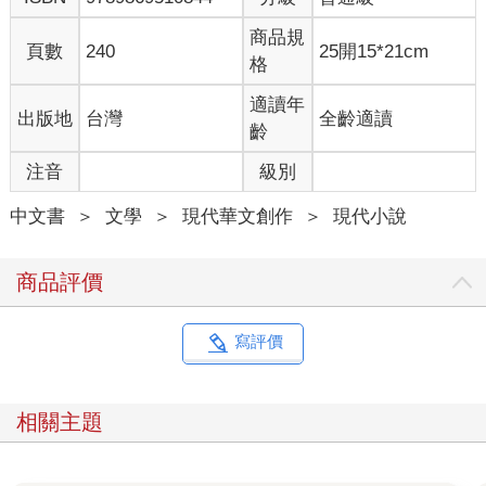
或有時會去信義路華南銀行旁的小巷中吃壽司、味噌湯、脆腸排
商品規
頁數
240
25開15*21cm
骨冬粉，當時的中年老板人極沉靜，常常小吃做得好的攤家都不
格
呼，靜心專注者才能料理細節吧！這家小攤我起碼吃了十年，但
後來老老板不在了，口味也跟著變差，如今每回忍不住去一趟就
適讀年
出版地
台灣
全齡適讀
只好再失望一回。
齡
注音
級別
念大學時，有一陣子搬出臨沂街的家，在復興南路底與人合租公
寓過起獨立時代的生活，當時天天深夜在信義路國際學舍對面的
中文書
＞
文學
＞
現代華文創作
＞
現代小說
影評人朋友家大擺龍門陣，總是清談到清晨三、四點再沿著信義
路復興南路走回租屋處，當時復興南路還未變身為二十四小時清
粥小菜街，整條復興南路入夜很冷清，但在瑞安街口卻有一處清
商品評價
粥攤，賣簡單的台式清粥小菜，一盤菜當時只賣二元，吸引一些
夜工族及起早做運動的老人，我常擠身其間，在微微的天光下，
吃著傳統的煮芋莖、煎鹹帶魚，喝著暖呼呼的米粥，清晨時光總
寫評價
有種特別清明寧靜的時刻，是整晚說了太多的話倒盡了思緒雜質
後的空白。之後開始為電視台寫劇本，再也沒時間徹夜空談，但
仍習慣做夜貓子，當時是台北八○年代經濟大躍進的年代，流行二
相關主題
十四小時咖啡座，每張桌子上還有獨立電話，是前手機時代都會
居民最早能享受的隨身電話，但你得先覓得水草游牧處。