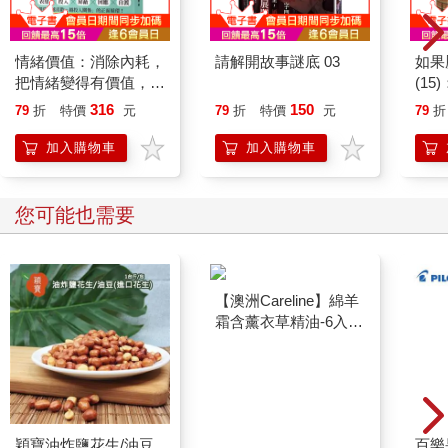
情緒價值：消除內耗，
請解開故事謎底 03
如果
把情緒變得有價值，跟
(1
誰都能自在相處
貓漫
316
150
79
折
特價
元
79
折
特價
元
79
折
加入購物車
加入購物車
您可能也需要
穎寶油炸鹽花生/油豆
【澳洲Careline】綿羊
百樂果