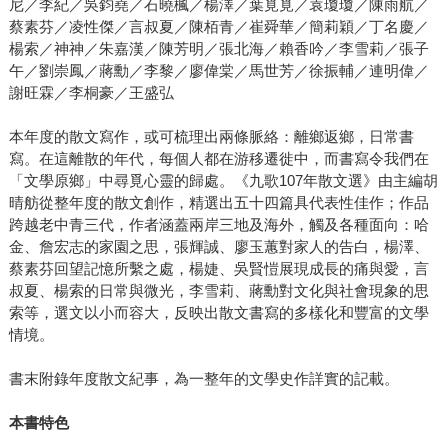
尼／李紀／吳鈞堯／石曉楓／楊澤／葉覓覓／袁瓊瓊／陳雨航／
蔡素芬／凌性傑／言叔夏／陳栢青／崔舜華／簡莉穎／丁名慶／
楊索／神神／朱嘉漢／陳芳明／張北海／賴香吟／李雪莉／張子
午／劉崇鳳／蔣勳／李黎／廖偉棠／馬世芳／徐振輔／連明偉／
謝旺霖／李桐豪／王盛弘
本年度的散文寫作，或可梳理出兩條脈絡：離鄉返鄉，日常書
寫。在這離散的年代，每個人都在游移遷徙中，而書寫令我們在
「文學原鄉」中尋覓心靈的歸處。《九歌107年散文選》由主編胡
晴舫從整年度的散文創作，精選出五十四篇具代表性佳作；作品
跨越老中青三代，作者涵蓋兩岸三地及海外，觸及各種面向：哈
金、詹宏志的家園之思，張輝誠、廖玉蕙對家人的告白，楊澤、
蔡素芬回望記憶所繫之處，楊婕、吳賢愷展現成長的痛與愛，言
叔夏、楊索的日常與微光，李雪莉、蔣勳對文化與社會現象的思
索等，選文以小而容大，反映出散文書寫的多樣化和豐富的文學
情境。
書末附錄年度散文紀事，為一整年的文學史作詳實的記載。
本書特色