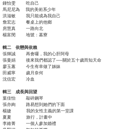
鍾怡雯 吃自己
馬尼尼為 我的美術系少年
洪滋敏 我只能成為我自己
詹宏志 餐桌上的他鄉
房慧真 一路向北
楊富閔 地號：墓寮
輯二 依戀與依賴
張輝誠 再會囉，我的心肝阿母
張曼娟 後來我們都認了──關於五十歲而知天命
廖玉蕙 今生有幸做了姊妹
田威寧 歲月奈何
沈信宏 冷血
輯三 成長與回望
葉佳怡 敲碎鋼琴
張亦絢 路易想到她們的下面
楊婕 我的女性主義的第一堂課
夏夏 旅行，計畫中
李維菁 一個人參加婚禮