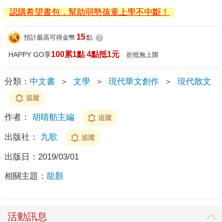
認購希望書包，幫助弱勢孩童上學不中斷！
15
預計最高可得金幣
點
?
100累1點 4點抵1元
HAPPY GO享
折抵無上限
分類：
中文書
＞
文學
＞
現代華文創作
＞
現代散文
追蹤
作者：
胡晴舫主編
追蹤
出版社：
九歌
追蹤
出版日：
2019/03/01
相關主題：
龍顏
活動訊息