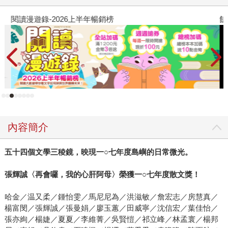
閱讀漫遊錄-2026上半年暢銷榜
飢
內容簡介
五十四個文學三稜鏡，映現一○七年度島嶼的日常微光。
張輝誠〈再會囉，我的心肝阿母〉榮獲一○七年度散文獎！
哈金／温又柔／鍾怡雯／馬尼尼為／洪滋敏／詹宏志／房慧真／
楊富閔／張輝誠／張曼娟／廖玉蕙／田威寧／沈信宏／葉佳怡／
張亦絢／楊婕／夏夏／李維菁／吳賢愷／祁立峰／林孟寰／楊邦