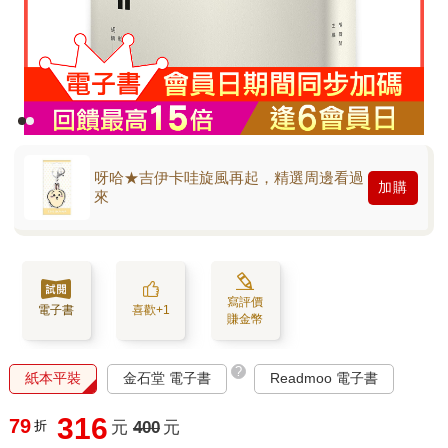
呀哈★吉伊卡哇旋風再起，精選周邊看過
加購
來
寫評價
電子書
喜歡+1
賺金幣
?
紙本平裝
金石堂 電子書
Readmoo 電子書
316
79
折
元
400
元