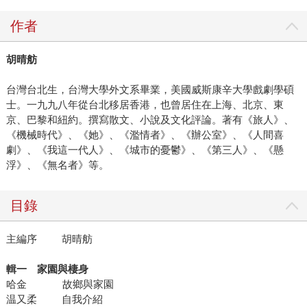
作者
胡晴舫
台灣台北生，台灣大學外文系畢業，美國威斯康辛大學戲劇學碩
士。一九九八年從台北移居香港，也曾居住在上海、北京、東
京、巴黎和紐約。撰寫散文、小說及文化評論。著有《旅人》、
《機械時代》、《她》、《濫情者》、《辦公室》、《人間喜
劇》、《我這一代人》、《城市的憂鬱》、《第三人》、《懸
浮》、《無名者》等。
目錄
主編序 胡晴舫
輯一 家園與棲身
哈金 故鄉與家園
温又柔 自我介紹