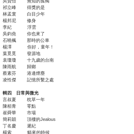
吳賢愷 無知的孤獨
祁立峰 得獎的是
林孟寰 白目少年
楊邦尼 修身
李紀 浮雲
吳鈞堯 你也來了
石曉楓 那時的公車
楊澤 你好，童年！
葉覓覓 發源地
袁瓊瓊 十九歲的台南
陳雨航 歸鄉
蔡素芬 港邊煙塵
凌性傑 記憶所繫之處
輯四 日常與微光
言叔夏 枕草一年
陳栢青 零點
崔舜華 市場
簡莉穎 頂樓的Jealous
丁名慶 遲紀
楊索 貓來的時候