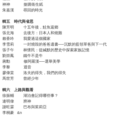
神神 搶購衛生紙
朱嘉漢 尋回的時光
輯五 時代與省思
陳芳明 十五年後，鮭魚返鄉
張北海 去後方：日本人和燒雞
賴香吟 我愛過這個國家
李雪莉 一封燒毀的爸爸遺書──沉默的藍領單爸與下一代
張子午 林懷民：從緘默的歷史中探索家族記憶
劉崇鳳 鐵牛不是牛
蔣勳 修阿羅漢──選舉美學
李黎 迴音
廖偉棠 洛夫的得失，我們的得失
馬世芳 曾經少年
輯六 上路與觀看
徐振輔 湖泊會記得哪些事？
連明偉 辨神
謝旺霖 巴布與茱莉亞
李桐豪 &n