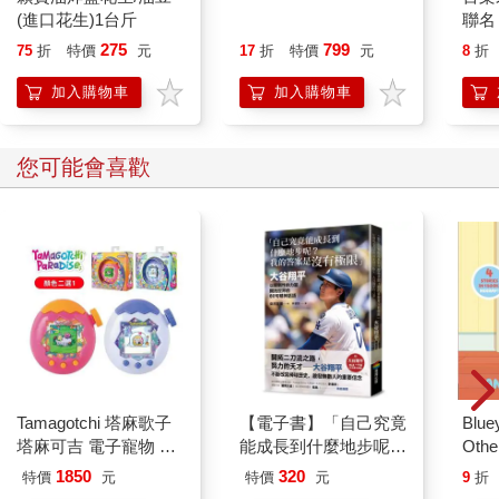
(進口花生)1台斤
霜含薰衣草精油-6入組
聯名
100ml/瓶
275
799
75
折
特價
元
17
折
特價
元
8
折
加入購物車
加入購物車
您可能會喜歡
Tamagotchi 塔麻歌子
【電子書】「自己究竟
Blue
塔麻可吉 電子寵物 樂
能成長到什麼地步呢？
Other
園系列（熱帶橙果／極
我的答案是沒有極限」
Stori
1850
320
特價
元
特價
元
9
折
地冰雪）
Hoor