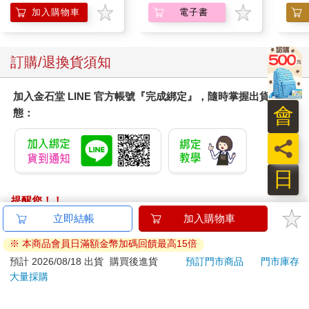
加入購物車
電子書
訂購/退換貨須知
加入金石堂 LINE 官方帳號『完成綁定』，隨時掌握出貨動
會
態：
員
日
提醒您！！
金石堂及銀行均不會請您操作ATM! 如接獲電話要求您前往
立即結帳
加入購物車
ATM提款機，請不要聽從指示，以免受騙上當！
※ 本商品會員日滿額金幣加碼回饋最高15倍
退換貨須知：
預計 2026/08/18 出貨
購買後進貨
預訂門市商品
門市庫存
大量採購
**提醒您，鑑賞期不等於試用期，退回商品須為全新狀態**
依據「消費者保護法」第19條及行政院消費者保護處公告之