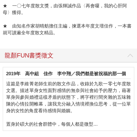
★ 一〇七年度散文獎，由張輝誠作品〈再會囉，我的心肝阿
母〉獲得。
★ 由知名作家胡晴舫擔任主編，揀選本年度文壇佳作，一本書
就可讀遍全年度散文精品。
龍顏FUN書獎徵文
2019年
高中組
佳作
李中翔／我們都是被祝福的那一個
這篇是李維菁老師生前的散文作品，收錄於九歌一零七年度散
文選。描述單身女性面對感情的無奈與社會給予的壓力，藉著
單身與參與婚禮這樣矛盾的狀態下，將字裡行間夾雜的五味雜
陳的心情拉開帷幕，讓我充分融入情境裡換位思考，從一位單
身的女性的角度看待感情與婚姻。
置身於碩大的社會群體中，每個人都是微型…