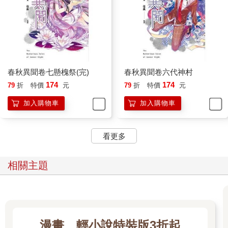
春秋異聞卷七懸槐祭(完)
春秋異聞卷六代神村
174
174
79
折
特價
元
79
折
特價
元
加入購物車
加入購物車
看更多
相關主題
漫畫、輕小說特裝版3折起