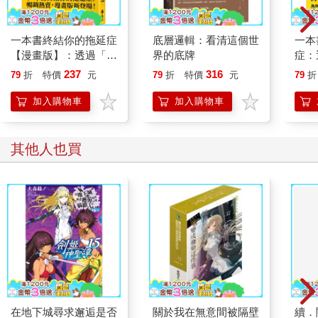
一本書終結你的拖延症
底層邏輯：看清這個世
一本
【漫畫版】：透過「小
界的底牌
症：
行動」打開大腦的行動
開大
237
316
79
折
特價
元
79
折
特價
元
79
折
開關，懶人也能變身
人也
「行動派」的37個科
的3
加入購物車
加入購物車
學方法
其他人也買
在地下城尋求邂逅是否
關於我在無意間被隔壁
續．