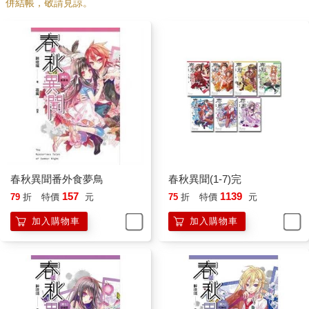
併結帳，敬請見諒。
春秋異聞番外食夢鳥
春秋異聞(1-7)完
157
1139
79
折
特價
元
75
折
特價
元
加入購物車
加入購物車