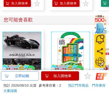
加入購物車
加入購物車
您可能會喜歡
【預購27年5月暫定】
World of Eric Carle-
幻獸
立即結帳
加入購物車
threeMega閃電霹靂車
My First Library Board
一彈 
預計 2026/08/10 出貨
參考庫存量：2
預訂門市商品
門市庫存
VA Hi-SPEC UNITED
Book Block Set
Pal
16980
581
特價
元
9
折
特價
元
特價
阿斯拉 G.S.X RS
盒）
大量採購
SIREN 黑色限定
加入購物車
立即代訂