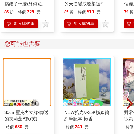
搞錯了什麼(外傳)劍姬
的天使變成廢柴這件事
個漂
神聖譚(15)限定版
(首刷限定版) 12
後，
229
510
85
折
特價
元
85
折
特價
元
79
折
找上
加入購物車
加入購物車
您可能也需要
30cm壓克力立牌-葬送
NEW拾光V-25K橫線簡
對常
的芙莉蓮B款(芙)
約筆記本-橄香
欲為 
680
240
特價
元
特價
元
特價