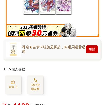
呀哈★吉伊卡哇旋風再起，精選周邊看過
加購
來
★
5
個人喜歡
寫評價
喜歡+1
賺金幣