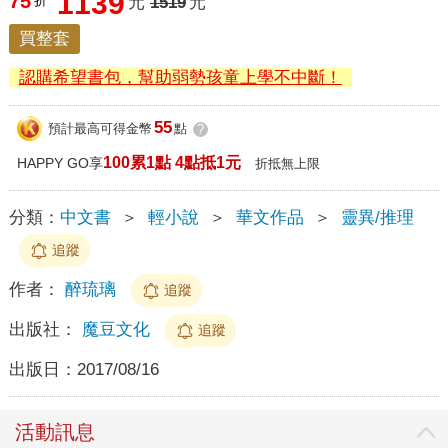
1139
75
折
元
1519
元
買整套
認購希望書包，幫助弱勢孩童上學不中斷！
55
預計最高可得金幣
點
?
100累1點 4點抵1元
HAPPY GO享
折抵無上限
分類：
中文書
＞
輕小說
＞
華文作品
＞
靈異/推理
追蹤
作者：
醉琉璃
追蹤
出版社：
魔豆文化
追蹤
出版日：
2017/08/16
活動訊息