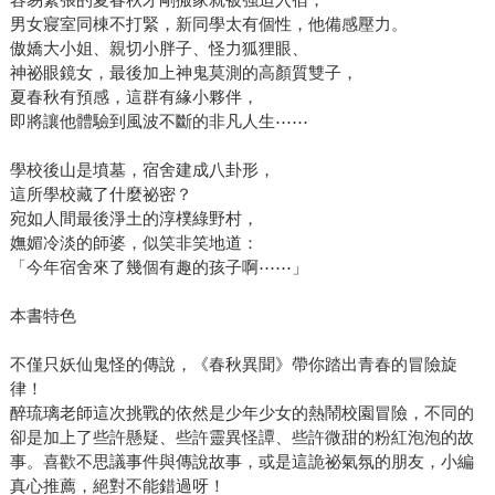
男女寢室同棟不打緊，新同學太有個性，他備感壓力。
傲嬌大小姐、親切小胖子、怪力狐狸眼、
神祕眼鏡女，最後加上神鬼莫測的高顏質雙子，
夏春秋有預感，這群有緣小夥伴，
即將讓他體驗到風波不斷的非凡人生⋯⋯
學校後山是墳墓，宿舍建成八卦形，
這所學校藏了什麼祕密？
宛如人間最後淨土的淳樸綠野村，
嫵媚冷淡的師婆，似笑非笑地道：
「今年宿舍來了幾個有趣的孩子啊⋯⋯」
本書特色
不僅只妖仙鬼怪的傳說，《春秋異聞》帶你踏出青春的冒險旋
律！
醉琉璃老師這次挑戰的依然是少年少女的熱鬧校園冒險，不同的
卻是加上了些許懸疑、些許靈異怪譚、些許微甜的粉紅泡泡的故
事。喜歡不思議事件與傳說故事，或是這詭祕氣氛的朋友，小編
真心推薦，絕對不能錯過呀！