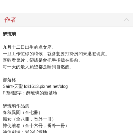
作者
醉琉璃
九月十二日出生的處女座。
一旦工作忙碌的時候，就會想要打掃房間來逃避現實。
喜歡看鬼片，卻總是會把手指擋在眼前。
每一天的最大願望都是睡到自然醒。
部落格
Saint-天聖 loli1613.pixnet.net/blog
FB關鍵字：醉琉璃的新基地
醉琉璃作品集
春秋異聞（全七冊）
織女（全八冊，番外一冊）
神使繪卷（全十六冊，番外一冊）
神使劇場：愛的試煉地