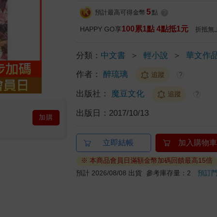
5
預計最高可得金幣
點
?
100累1點 4點抵1元
HAPPY GO享
折抵無
分類：
中文書
＞
輕小說
＞
華文作
作者：
醉琉璃
追蹤
?
出版社：
魔豆文化
追蹤
?
出版日：
2017/10/13
加購
立即結帳
加入購物車
※ 本商品會員日滿額金幣加碼回饋最高15倍
預計 2026/08/08 出貨
參考庫存量：2
預訂