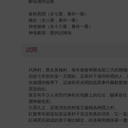
醉琉璃作品集
春秋異聞（全七冊，番外一冊）
織女（全八冊，番外一冊）
神使繪卷（全十六冊，番外一冊）
神使劇場：愛的試煉地
試閱
代神村，舊名黃槐村，每年都會舉辦為期三天的懸槐
但從七年前的某一天開始，這座村子連同村裡的人，
在媒體的報導下，這個前所未聞的詭異事件轟動整個
眾說紛紜。
甚至有不少人依照代神村在地圖上的位址，驅車前往
層神祕色彩。
久而久之，這座消失的村落又被稱為神隱之村。
紅髮青年卻是知道這座村子並沒有真的消失，它一直
紅磚黑瓦砌成的屋子櫛比鱗次，街道兩旁懸掛著一盞
紅髮青年面無表情地開著車子駛過那些被紅燈籠映得