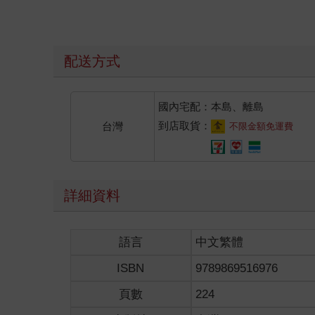
年越來越接近了。
由於這座山上種植了許多槐樹，故稱為槐山，山裡住
每當懸槐祭即將到來，通往山神所在的小路上，路旁
紅髮青年將車子停在山腳處，開門下車，這些動作都
配送方式
他的神色看不出什麼異常，只有垂在身側的手握成拳
前方是重重樹影，耳邊是風聲與枝葉摩挲的聲音，可
就算已經七個年頭過去了，他永遠也不會忘記那時候
國內宅配：本島、離島
他說過要保護她的……
到店取貨：
台灣
不限金額免運費
他說過她害怕時要尖叫出來，然後他就會……
就會如何？他終究還是什麼也做不到，只能看著她消
青年喉嚨發澀，薄薄的唇抿成了一條直線。他飛快閉
他只需要想著她綻放在臉上的小小笑靨，想著那雙又
詳細資料
七年的時間說長不長、說短不短，可以讓一個人的思
他有了力量，而現在還出現了轉機。
那個不知身分與來歷的守樹人派了一隻小妖怪來傳話
語言
中文繁體
他怎會不想？他想了整整七年。
青年做了個深呼吸，慢慢將手指一根根鬆開，不再緊
ISBN
9789869516976
有著棕紅色背羽的鳥兒在青年頭頂盤旋了數分鐘，見
「臭老頭，你拖拖拉拉的做什麼？還不快走！」
頁數
224
「閉嘴。」青年給出簡短的兩個字，掃向對方的眼神