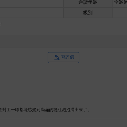
適讀年齡
全齡
反應感到惱怒地嘎嘎兩聲，揮動著翅膀往前飛。
兒振翅的聲音清晰地迴盪在林間。
級別
盞盞紅燈籠，那些朦朧的紅光除了照亮了幽暗的山路，也將青年的髮
走著，都會不由得產生永遠走不到盡頭的錯覺。
理
眼前延展出去的是一塊略顯平坦的空地，綠草鋪滿地面，一棵棵槐樹
要往它走去，甚至顧不上這個地方根本不見鳥兒所說的守樹人身影。
寫評價
，緊隨在後的則是一道緩緩步出的身影。
臉孔與紅髮青年記憶裡的一模一樣，時間並沒有在上頭留下任何痕跡
現在這裡？
輕點了下頭。
與對方並非初次見面。
髻的女人，不是人類，但也感受不到任何污穢之氣，乾淨得就像身旁
，再吐出一個輕飄飄的煙圈，「二十年前，我的主人用槐樹枝製作了
守護這裡，有個人類的模樣總是比較方便，所以我就借用了岳堇的形
化，只是句裡三番兩次出現的人名卻是左易所陌生的。