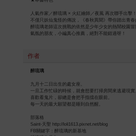
人氣作家／醉琉璃 × 火紅繪師／夜風 再次聯手出擊
不僅只妖仙鬼怪的傳說，《春秋異聞》帶你踏出青春
醉琉璃老師這次挑戰的依然是少年少女的熱鬧校園冒
氣氛的朋友，小編真心推薦，絕對不能錯過呀！
作者
醉琉璃
九月十二日出生的處女座。
一旦工作忙碌的時候，就會想要打掃房間來逃避現實
喜歡看鬼片，卻總是會把手指擋在眼前。
每一天的最大願望都是睡到自然醒。
部落格
Saint-天聖 http://loli1613.pixnet.net/blog
FB關鍵字：醉琉璃的新基地