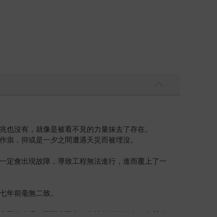
兆也沒有，就像是被看不見的力量抹去了存在。
作祟，抑或是一夕之間遭遇天災而被埋沒。
一定會出現故障，導致工程無法進行，進而覆上了一
七年前毫無二致。
農田的出現，而那座矗立在代神村後頭的山，也與青