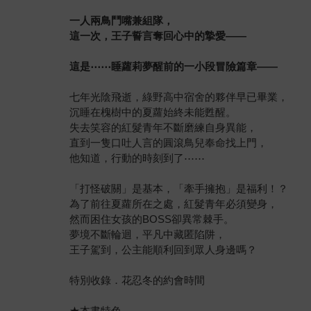
一人兩鳥鬥嘴兼組隊，
這一次，王子誓言奪回心中的摯愛——
這是⋯⋯睡蘿莉夢醒前的一小段冒險篇章——
七年光陰飛逝，綠野高中宿舍的夥伴早已畢業，
沉睡在槐樹中的夏蘿始終未能甦醒。
失去笑容的紅髮青年不斷磨練自身異能，
直到一隻口吐人言的圓滾鳥兒奉命找上門，
他知道，行動的時刻到了⋯⋯
「打怪破關」是基本，「牽手擁抱」是福利！？
為了前往夏蘿所在之處，紅髮青年必須變身，
然而困住女孩的BOSS卻異常棘手。
夢境不斷輪迴，平凡中藏匿陷阱，
王子駕到，公主能順利回到眾人身邊嗎？
特別收錄．花忍冬的約會時間
★本書特色