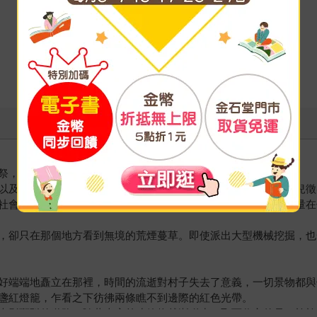
祭，以酬謝山神庇佑。
以及那些前來參加祭典的遊客，徹底消失在人們的視線裡。一點兒徵
社會，有人說代神村定是被屠戮一空了，也有人說是超自然的力量在
，卻只在那個地方看到無境的荒煙蔓草。即使派出大型機械挖掘，也
好端端地矗立在那裡，時間的流逝對村子失去了意義，一切景物都與
盞紅燈籠，乍看之下彷彿兩條瞧不到邊際的紅色光帶。
光影斑駁的道路，隨著車窗外建築物越漸稀少，取而代之的是一畝畝