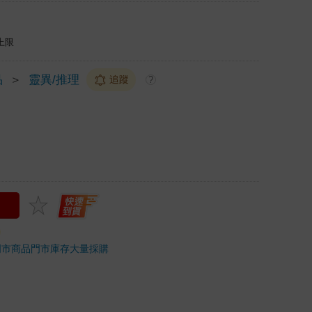
上限
品
＞
靈異/推理
追蹤
?
門市商品
門市庫存
大量採購