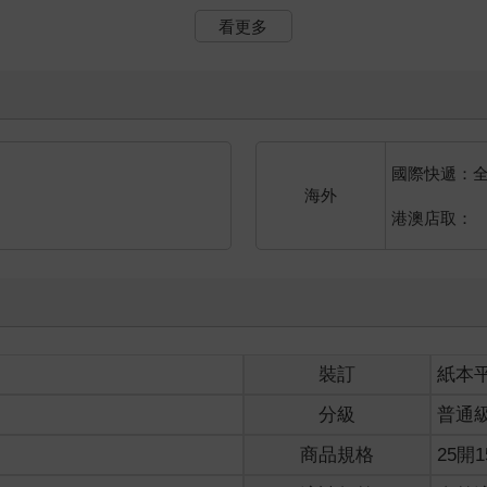
看更多
著村人們信奉的神明大人。
種植的槐樹都會掛上紅燈籠，那是一條由燈火指引的神明小道。
極為流暢，偏偏當他走到鋪著石板的山路入口時，卻驟然停下腳步。
狀，他沒有意識到自己攥緊手指的力道有多大，指關節都微微泛白了
是青年卻好似又看見那一天的血花四濺，聽到那一天的慘叫聲此起彼
的他們是那麼天真又愚蠢，只能眼睜睜看著悲劇的發生。
國際快遞：
海外
港澳店取：
失在眼前，憎恨自己的無能為力。
了下眼再睜開，讓自己從過於殘酷的血色回憶裡掙脫出來。
圓又黑、彷彿會說話的眸子，想著她全然信賴地牽住自己的手。
念成災，也可以讓一個默默無聞的袪鬼師再不復當年的弱小。
，問他想不想讓她提早甦醒。
裝訂
紙本
握成拳，那些起伏的心緒也被他壓了下來。
分級
普通
他遲遲沒有動作，反倒像根柱子般佇在原地，忍不住出聲催促。
商品規格
25開1
卻是陰沉又冷厲。