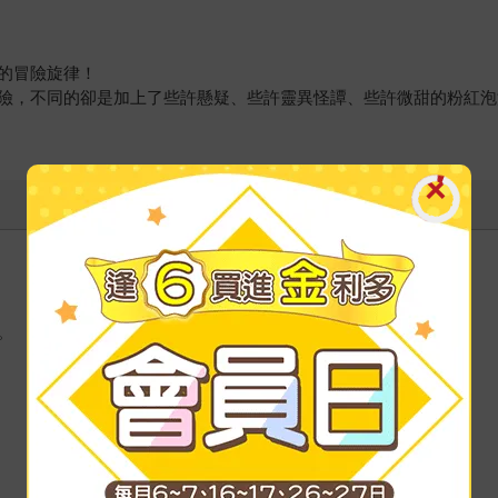
！
的冒險旋律！
險，不同的卻是加上了些許懸疑、些許靈異怪譚、些許微甜的粉紅泡
。