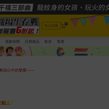
0
登入/註冊
電
居家休閒
日用食品
影音
售票
奪回心中的摯愛——
中斷！