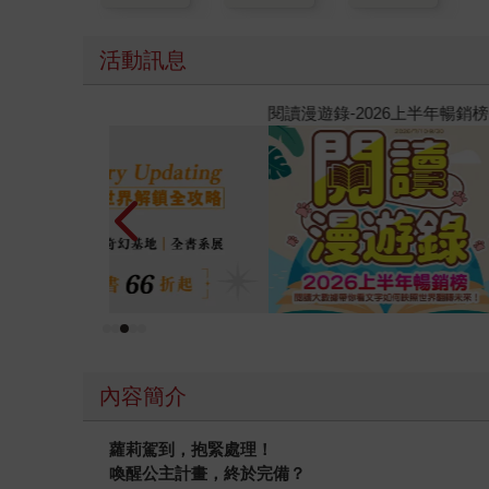
活動訊息
2026金石堂暑假漫博〈你好，我吃一點〉第二波
內容簡介
蘿莉駕到，抱緊處理！
喚醒公主計畫，終於完備？