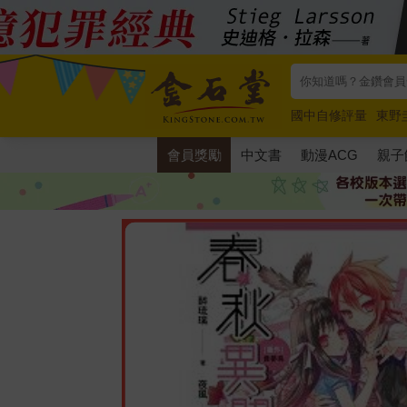
國中自修評量
東野
唯紅花綻放
奧德賽
會員獎勵
中文書
動漫ACG
親子