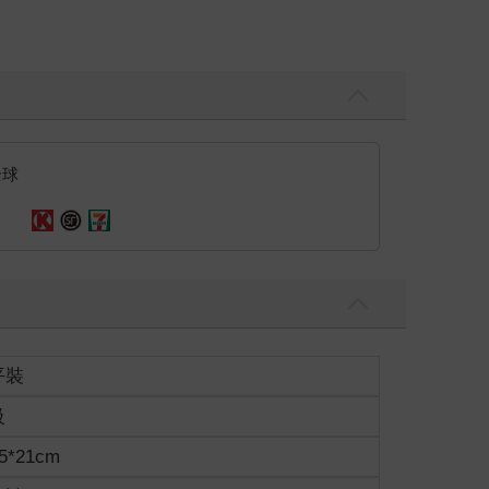
。
落。
全球
平裝
級
5*21cm