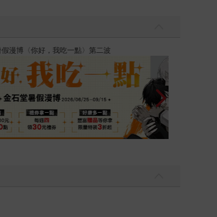
彼此摯友的戀愛煩惱，不知不覺間她竟成為我最親近
台灣角川2026