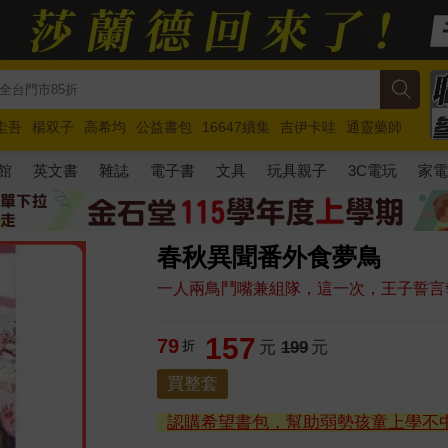
圭吾
楊双子
高希均
公益書包
16647續集
吉伊卡哇
通靈藥師
路邊攤新作
馬斯克
玩具總動員5
超慢跑
館
英文書
雜誌
電子書
文具
玩具親子
3C電玩
家
春秋異聞番外食夢鳥
一人兩鳥鬥嘴兼組隊，這一次，王子誓言
157
79
折
元
199
元
買整套
認購希望書包，幫助弱勢孩童上學不