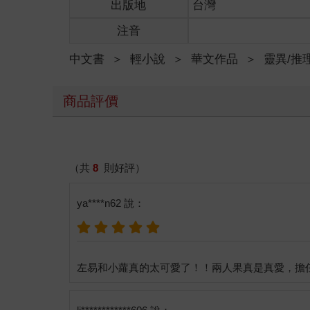
出版地
台灣
鳥兒覺得自己的羽毛又要蓬得豎起來了，牠為自己的
槐山小路很安靜，青年上山的腳步聲也很小，只剩鳥
注音
一人一鳥來到槐山中段時，兩側的槐樹上開始出現一
山路漫長，石板一階階往上延伸，若是一般人，走著
中文書
＞
輕小說
＞
華文作品
＞
靈異/推
但是錯覺終究只是錯覺。
紅髮青年仍是踏上了最後一階石板，月光照耀下，從
是一棵比其他樹木高大不知多少倍的古老槐樹。
商品評價
當那棵參天大樹映入眼裡，青年幾乎是控制不住地就
然而從樹後飄出的裊裊白煙卻釘住了他的步伐。
那些煙氣一絲絲、一縷縷，細長又蜿蜒地迴繞在周遭
那人手執菸管，長髮在腦後盤成髻，風韻猶存的嫵媚
（共
8
則好評）
但是，為什麼本應待在綠野村的師婆兼守墓人，會出
「堇姨。」他吃驚地低喊一聲。
ya****n62 說：
「第一次見面，左家小子。」被喊作堇姨的女人朝他
紅髮青年，也就是左易，忍不住為這句話而皺眉，他
「妳是誰？」他瞇起眼，仔細審視起那名將長髮盤成
這個認知讓左易心裡一凜。
「我是守樹人。」女人倚著槐樹，慢條斯理抽了口菸
有一天她的兒女被槐樹承認血脈，就將我送回來。要
女人這段話明顯說明了她是由寄宿在菸管中的靈力所