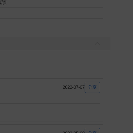
適讀
色映襯得像是血般鮮艷。
則是呈圓環狀地將這塊地包圍起來。而在空地中央，
。
分享
2022-07-07
的古老槐樹……
一根菸管，將部分力量封在裡頭。她交代岳堇，如果
貌。」