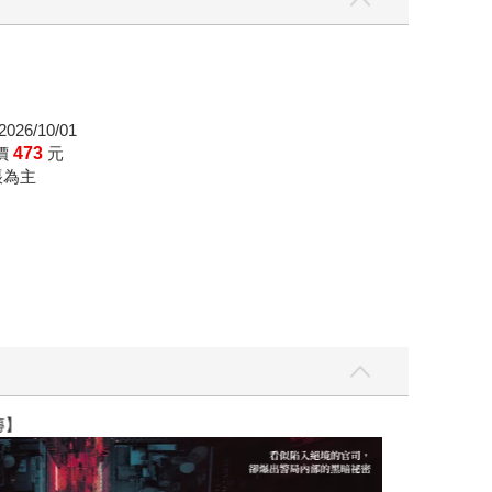
026/10/01
價
473
元
帳為主
】
世界上最透明的