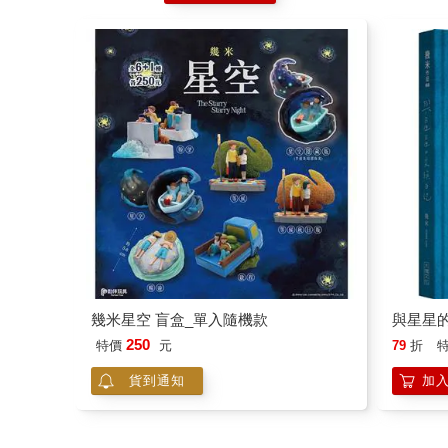
幾米星空 盲盒_單入隨機款
與星星
250
特價
元
79
折
貨到通知
加