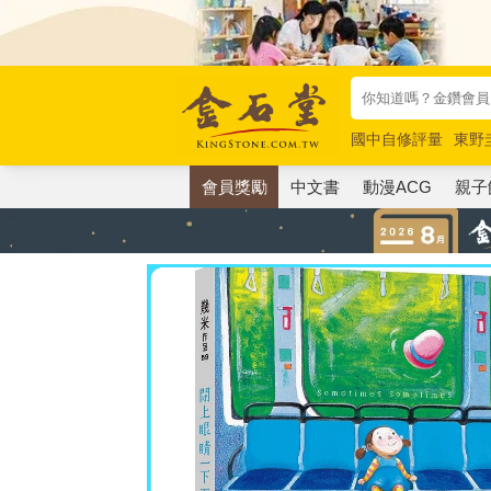
國中自修評量
東野
唯紅花綻放
奧德賽
會員獎勵
中文書
動漫ACG
親子