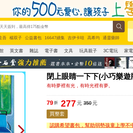
圭吾
楊双子
公益書包
16647續集
吉伊卡哇
高希均
通靈藥師
路邊攤新作
馬斯克
玩具總動員5
超慢跑
館
英文書
雜誌
電子書
文具
玩具親子
3C電玩
家
閉上眼睛一下下(小巧樂遊
有時夢裡有光，有時光裡有夢。
277
79
折
元
350
元
買整套
認購希望書包，幫助弱勢孩童上學不