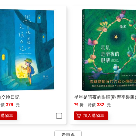
的交換日記
星星是暗夜的眼睛(歡聚平裝版
379
332
特價
元
79
折
特價
元
入購物車
加入購物車
看更多