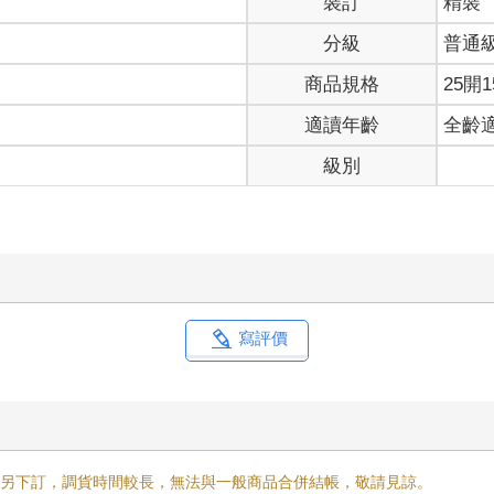
裝訂
精裝
分級
普通
商品規格
25開1
適讀年齡
全齡
級別
寫評價
需另下訂，調貨時間較長，無法與一般商品合併結帳，敬請見諒。