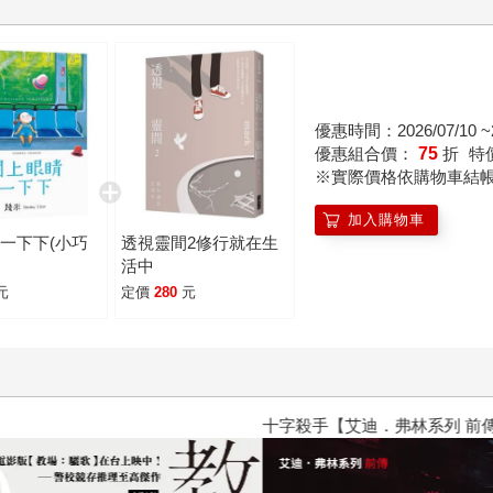
優惠時間：2026/07/10 ~2
優惠組合價：
75
折
特
※實際價格依購物車結
加入購物車
一下下(小巧
透視靈間2修行就在生
活中
元
定價
280
元
十字殺手【艾迪．弗林系列 前傳