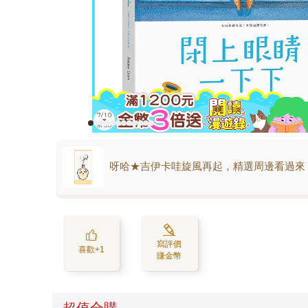
呀哈★吉伊卡哇旋風再起，精選周邊看過來
寫評價
喜歡+1
賺金幣
超值合購