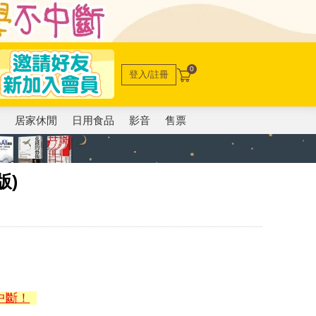
0
登入/註冊
電
居家休閒
日用食品
影音
售票
版)
中斷！