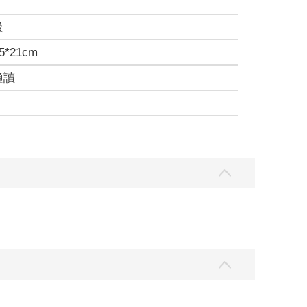
級
5*21cm
適讀