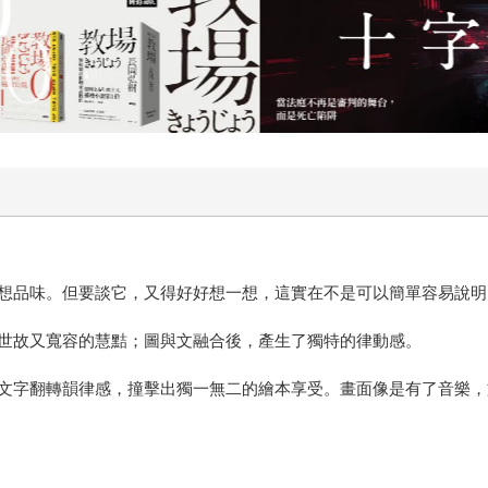
想品味。但要談它，又得好好想一想，這實在不是可以簡單容易說明
世故又寬容的慧黠；圖與文融合後，產生了獨特的律動感。
文字翻轉韻律感，撞擊出獨一無二的繪本享受。畫面像是有了音樂，