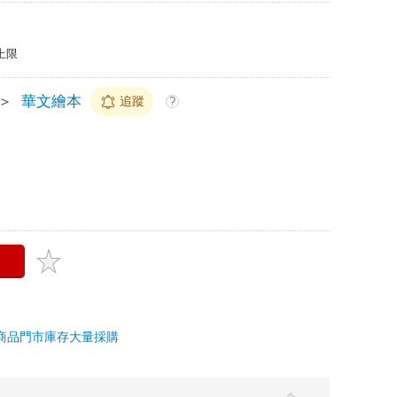
上限
＞
華文繪本
追蹤
?
商品
門市庫存
大量採購