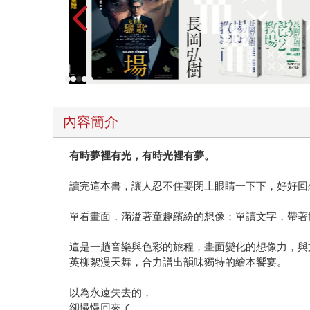
內容簡介
有時夢裡有光，有時光裡有夢。
讀完這本書，讓人忍不住要閉上眼睛一下下，好好回
單看畫面，滿溢著童趣繽紛的想像；單讀文字，帶著
這是一趟音樂與色彩的旅程，畫面變化的想像力，與
英柳絮漫天舞，合力譜出韻味獨特的繪本饗宴。
以為永遠失去的，
卻慢慢回來了。