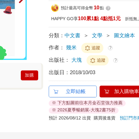
10
預計最高可得金幣
點
?
100累1點 4點抵1元
HAPPY GO享
折抵無
分類：
中文書
＞
文學
＞
圖文繪本
作者：
幾米
追蹤
?
出版社：
大塊
追蹤
?
出版日：
2018/10/03
加購
立即結帳
加入購物車
※ 下方點圖前往本月金石堂強力推薦
※ 2026夏季暢銷展-大塊2書75折
預計 2026/08/12 出貨
購買後進貨
預訂門市