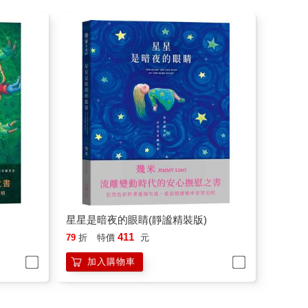
)
星星是暗夜的眼睛(靜謐精裝版)
411
79
折
特價
元
加入購物車