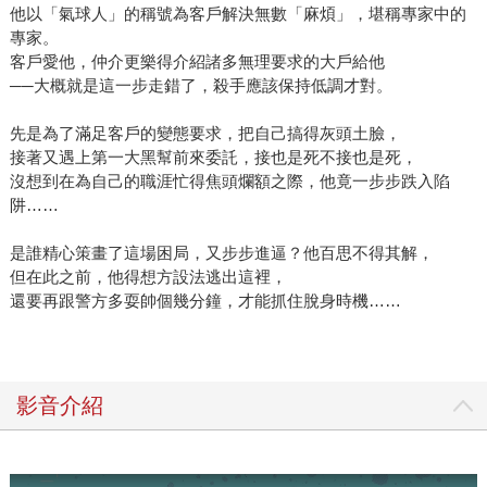
他以「氣球人」的稱號為客戶解決無數「麻煩」，堪稱專家中的
專家。
客戶愛他，仲介更樂得介紹諸多無理要求的大戶給他
──大概就是這一步走錯了，殺手應該保持低調才對。
先是為了滿足客戶的變態要求，把自己搞得灰頭土臉，
接著又遇上第一大黑幫前來委託，接也是死不接也是死，
沒想到在為自己的職涯忙得焦頭爛額之際，他竟一步步跌入陷
阱……
是誰精心策畫了這場困局，又步步進逼？他百思不得其解，
但在此之前，他得想方設法逃出這裡，
還要再跟警方多耍帥個幾分鐘，才能抓住脫身時機……
影音介紹