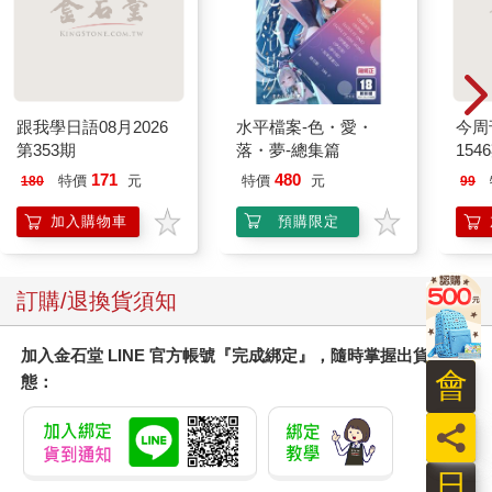
跟我學日語08月2026
水平檔案-色・愛・
今周
第353期
落・夢-總集篇
154
171
480
特價
元
特價
元
180
99
加入購物車
預購限定
訂購/退換貨須知
加入金石堂 LINE 官方帳號『完成綁定』，隨時掌握出貨動
會
態：
員
日