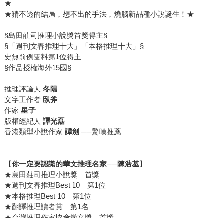
★
★猜不透的結局，想不出的手法，燒腦新品種小說誕生！★
§島田莊司推理小說獎首獎得主§
§「週刊文春推理十大」「本格推理十大」§
史無前例雙料第1位得主
§作品授權海外15國§
推理評論人
冬陽
文字工作者
臥斧
作家
星子
版權經紀人
譚光磊
香港類型小說作家
譚劍
──驚嘆推薦
【
你一定要認識的華文推理名家──陳浩基
】
★島田莊司推理小說獎 首獎
★週刊文春推理Best 10 第1位
★本格推理Best 10 第1位
★翻譯推理讀者賞 第1名
★台灣推理作家協會徵文獎 首獎