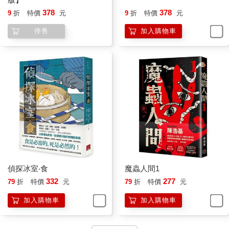
378
378
9
折
特價
元
9
折
特價
元
停售
加入購物車
偵探冰室‧食
魔蟲人間1
332
277
79
折
特價
元
79
折
特價
元
加入購物車
加入購物車