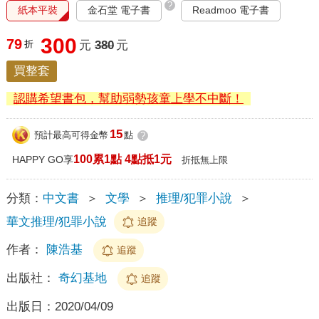
?
紙本平裝
金石堂 電子書
Readmoo 電子書
300
79
折
元
380
元
買整套
認購希望書包，幫助弱勢孩童上學不中斷！
15
預計最高可得金幣
點
?
100累1點 4點抵1元
HAPPY GO享
折抵無上限
分類：
中文書
＞
文學
＞
推理/犯罪小說
＞
華文推理/犯罪小說
追蹤
作者：
陳浩基
追蹤
出版社：
奇幻基地
追蹤
出版日：
2020/04/09