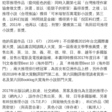
犯罪推理作品〈窺伺藍色的藍〉同時入圍第七屆「台灣推理作家
協會徵文獎」決選，並以〈藍鬍子的密室〉贏得首獎。之後，以
推理小說《合理推論》獲得「可米瑞智百萬電影小說獎」第三
名，以科幻短篇〈時間就是金錢〉獲得第十屆「倪匡科幻獎」三
獎。2011年，他再以《遺忘．刑警》榮獲第二屆「島田莊司推理
小說獎」首獎。
他的長篇作品《13．67》（2014年）不但榮獲2015年台北國際書
展大獎、誠品書店閱讀職人大賞、第一屆香港文學季推薦獎，更
售出美、英、法、加、義、荷、德、韓、日、泰、越等十多國版
權，並售出電影及電視劇版權。本書同時獲得2017年度日本「週
刊文春推理Best 10（海外部門）」及「本格推理Best 10（海外部
門）」兩大推理排行榜冠軍，為首次有亞洲作品上榜，另外亦獲
得2018年本屋大賞翻譯部門第二名、第六回翻譯推理讀者賞第一
名及第六回Booklog大賞海外小說部門大賞。
2017年出版以網上欺凌、社交網絡、黑客及復仇為主題的推理小
說《網內人》，該作亦已售出英、美、韓、日等多國版權。另著
有科技推理小說《S.T.E.P.》（與寵物先生合著）、科幻作品《闇
黑密使》（與高普合著）、異色小說《倖存者》、《氣球人》、