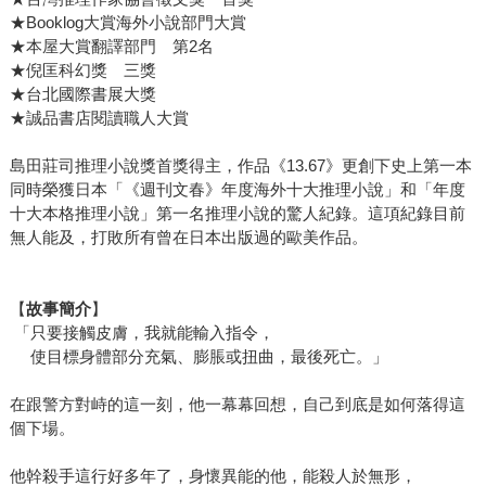
★Booklog大賞海外小說部門大賞
★本屋大賞翻譯部門 第2名
★倪匡科幻獎 三獎
★台北國際書展大獎
★誠品書店閱讀職人大賞
島田莊司推理小說獎首獎得主，作品《13.67》更創下史上第一本
同時榮獲日本「《週刊文春》年度海外十大推理小說」和「年度
十大本格推理小說」第一名推理小說的驚人紀錄。這項紀錄目前
無人能及，打敗所有曾在日本出版過的歐美作品。
【
故事簡介
】
「只要接觸皮膚，我就能輸入指令，
使目標身體部分充氣、膨脹或扭曲，最後死亡。」
在跟警方對峙的這一刻，他一幕幕回想，自己到底是如何落得這
個下場。
他幹殺手這行好多年了，身懷異能的他，能殺人於無形，