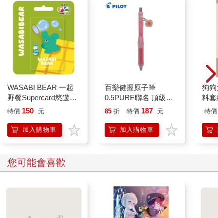
WASABI BEAR 一起
百樂健握原子筆
狗狗
野餐Supercard悠遊卡-
0.5PURE聯名 頂級白
料套
芥末熊【受託代銷】
桃(限量)
針，
150
187
特價
元
85
折
特價
元
特價
加入購物車
加入購物車
您可能會喜歡