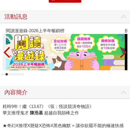
活動訊息
閱讀漫遊錄-2026上半年暢銷榜
飢
內容簡介
耗時9年！繼《13.67》《筷：怪談競演奇物語》
華文推理鬼才
陳浩基
超越自我顛峰之作
★奇幻X推理X懸疑X恐怖X黑色幽默 = 讓你欲罷不能的極速快感