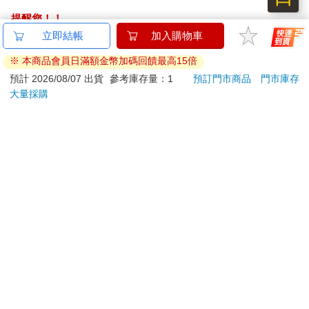
提醒您！！
金石堂及銀行均不會請您操作ATM! 如接獲電話要求您前往
立即結帳
加入購物車
ATM提款機，請不要聽從指示，以免受騙上當！
※ 本商品會員日滿額金幣加碼回饋最高15倍
退換貨須知：
預計 2026/08/07 出貨
參考庫存量：1
預訂門市商品
門市庫存
大量採購
**提醒您，鑑賞期不等於試用期，退回商品須為全新狀態**
依據「消費者保護法」第19條及行政院消費者保護處公告之
「通訊交易解除權合理例外情事適用準則」，以下商品購買
後，除商品本身有瑕疵外，將不提供7天的猶豫期：
易於腐敗、保存期限較短或解約時即將逾期。（如：生
鮮食品）
依消費者要求所為之客製化給付。（客製化商品）
報紙、期刊或雜誌。（含MOOK、外文雜誌）
經消費者拆封之影音商品或電腦軟體。
非以有形媒介提供之數位內容或一經提供即為完成之線
上服務，經消費者事先同意始提供。（如：電子書、電
子雜誌、下載版軟體、虛擬商品…等）
已拆封之個人衛生用品。（如：內衣褲、刮鬍刀、除毛