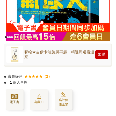
呀哈★吉伊卡哇旋風再起，精選周邊看過
加購
來
★
會員好評
★★★★★（2）
★
1
個人喜歡
寫評價
電子書
喜歡+1
賺金幣