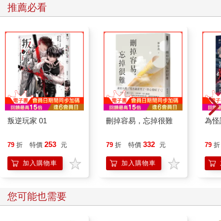
推薦必看
叛逆玩家 01
刪掉容易，忘掉很難
為怪
253
332
79
折
特價
元
79
折
特價
元
79
折
加入購物車
加入購物車
您可能也需要