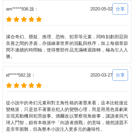
分享
am*****936 說：
2020-05-02
揉合奇幻、懸疑、推理、恐怖、犯罪等元素，同時刻劃邪惡與
良善之間的矛盾，亦描繪著世界的混亂與秩序，加上每個章節
間不連續的時間軸，使得整部作品充滿峰迴路轉，極為引人入
分享
id*****582 說：
2020-03-27
從小說中的奇幻元素和對主角性格的著墨來看，這本比較接近
變格派，只是並不著重在犯人的變態心理，而是用黑色喜劇來
呈現其動機與犯罪故事。偶爾改以警察視角敘事，讓讀者與汽
球人鬥智，頗有本格派中「向讀者挑戰」的意味，雖然謎題不