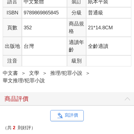
語言
中文繁體
裝訂
紙本平裝
ISBN
9789869865845
分級
普通級
商品規
頁數
352
21*14.8CM
格
適讀年
出版地
台灣
全齡適讀
齡
注音
級別
中文書
＞
文學
＞
推理/犯罪小說
＞
華文推理/犯罪小說
商品評價
寫評價
（共
2
則好評）