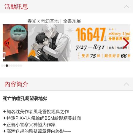
活動訊息
春光ｘ奇幻基地｜全書系展
閱
內容簡介
死亡的瞳孔凝望著地獄
✦知名耽美作者風花雪悅經典之作
✦特邀PIXVI人氣繪師BSM繪製精美封面
✦正義小警察╳神祕大作家
✦高潮迭起的懸疑篇章迎向終點──