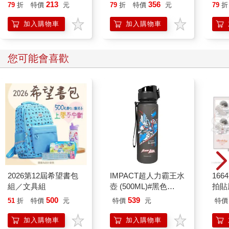
213
356
79
折
特價
元
79
折
特價
元
79
折
加入購物車
加入購物車
您可能會喜歡
2026第12屆希望書包
IMPACT超人力霸王水
1664
組／文具組
壺 (500ML)#黑色
拍貼
IMUTB01BK
500
539
51
折
特價
元
特價
元
特價
加入購物車
加入購物車