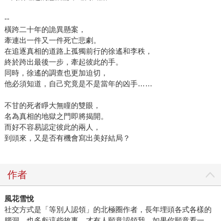
--
橫跨二十年的詭異懸案，
牽連出一件又一件死亡悲劇。
在追逐真相的道路上孤獨前行的徐遙和李秩，
終於跨出最後一步，牽起彼此的手。
同時，徐遙的調查也更加迫切，
他必須知道，自己究竟是不是當年的凶手……
不甘的死者睜大無瞳的雙眼，
名為真相的地獄之門即將揭開。
而好不容易認定彼此的兩人，
到頭來，又是否有機會寫出美好結局？
作者
風花雪悅
社交方式是「等別人認領」的北極圈作者，長年埋頭各式各樣的
腦洞，也多虧這些故事，才有人願意認領我。如果你願意看一