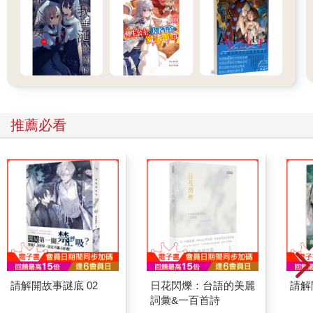
推薦必看
請解開故事謎底 02
日花閃爍：台語的美麗
請解
詞彙&一百首詩