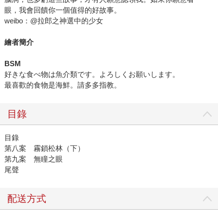
眼，我會回饋你一個值得的好故事。
weibo：@拉郎之神選中的少女
繪者簡介
BSM
好きな食べ物は魚介類です。よろしくお願いします。
最喜歡的食物是海鮮。請多多指教。
目錄
目錄
第八案 霧鎖松林（下）
第九案 無瞳之眼
尾聲
配送方式