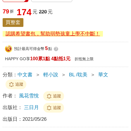
174
79
折
元
220
元
買整套
認購希望書包，幫助弱勢孩童上學不中斷！
5
預計最高可得金幣
點
?
100累1點 4點抵1元
HAPPY GO享
折抵無上限
分類：
中文書
＞
輕小說
＞
BL /耽美
＞
華文
追蹤
作者：
風花雪悅
追蹤
出版社：
三日月
追蹤
出版日：
2021/05/26