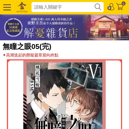
0
無瞳之眼05(完)
✦高潮迭起的懸疑篇章迎向終點