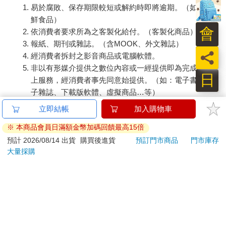
易於腐敗、保存期限較短或解約時即將逾期。（如：生
鮮食品）
會
依消費者要求所為之客製化給付。（客製化商品）
報紙、期刊或雜誌。（含MOOK、外文雜誌）
員
經消費者拆封之影音商品或電腦軟體。
非以有形媒介提供之數位內容或一經提供即為完成之線
日
上服務，經消費者事先同意始提供。（如：電子書、電
子雜誌、下載版軟體、虛擬商品…等）
已拆封之個人衛生用品。（如：內衣褲、刮鬍刀、除毛
立即結帳
加入購物車
刀…等）
※ 本商品會員日滿額金幣加碼回饋最高15倍
若非上列種類商品，均享有到貨7天的猶豫期（含例假
日）。
預計 2026/08/14 出貨
購買後進貨
預訂門市商品
門市庫存
大量採購
辦理退換貨時，商品（組合商品恕無法接受單獨退貨）必須
是您收到商品時的原始狀態（包含商品本體、配件、贈品、
保證書、所有附隨資料文件及原廠內外包裝…等），請勿直
接使用原廠包裝寄送，或於原廠包裝上黏貼紙張或書寫文
字。
退回商品若無法回復原狀，將請您負擔回復原狀所需費用，
嚴重時將影響您的退貨權益。