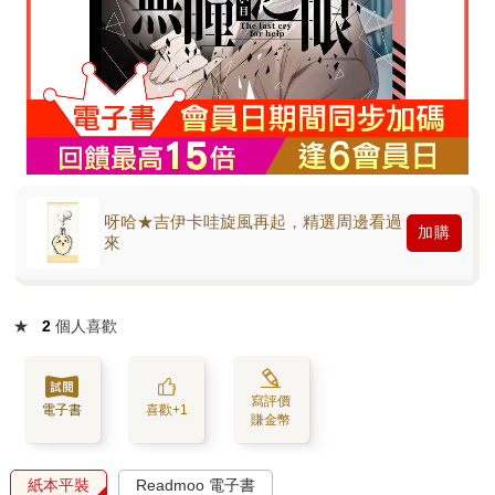
呀哈★吉伊卡哇旋風再起，精選周邊看過
加購
來
★
2
個人喜歡
寫評價
電子書
喜歡+1
賺金幣
紙本平裝
Readmoo 電子書