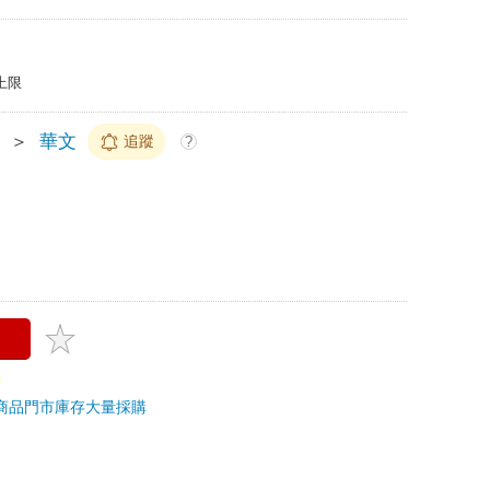
上限
＞
華文
追蹤
?
商品
門市庫存
大量採購