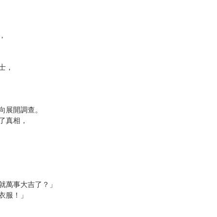
，
士，
向展開調查。
了真相，
就萬事大吉了？」
衣服！」