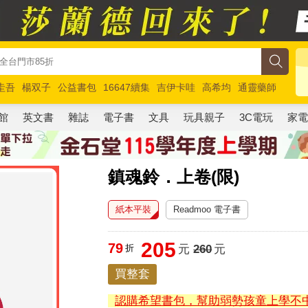
圭吾
楊双子
公益書包
16647續集
吉伊卡哇
高希均
通靈藥師
路邊攤新作
馬斯克
玩具總動員5
超慢跑
館
英文書
雜誌
電子書
文具
玩具親子
3C電玩
家
鎮魂鈴．上卷(限)
紙本平裝
Readmoo 電子書
205
79
折
元
260
元
買整套
認購希望書包，幫助弱勢孩童上學不