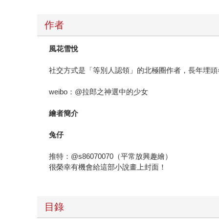
作者
風花雪悅
社交方式是「等別人認領」的北極圈作者，長年埋頭
weibo：@拉郎之神選中的少女
繪者簡介
兔仔
推特：@s86070070（平常放興趣繪）
很榮幸有機會給這部小說畫上封面！
目錄