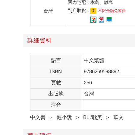
國內宅配：本島、離島
到店取貨：
台灣
不限金額免運費
詳細資料
語言
中文繁體
ISBN
9786269598892
頁數
256
出版地
台灣
注音
中文書
＞
輕小說
＞
BL /耽美
＞
華文