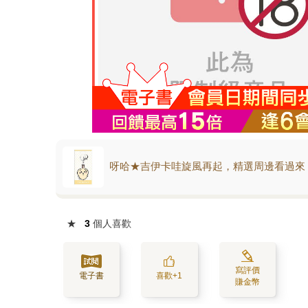
呀哈★吉伊卡哇旋風再起，精選周邊看過來
★
3
個人喜歡
寫評價
電子書
喜歡+1
賺金幣