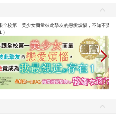
彼此摯友的戀愛煩惱，不知不覺間她竟成為我最親近
台灣角川2026