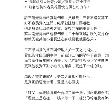
✦ 瀟灑路痴大理寺少卿╳善良呆萌小道長
✦ 知名耽美作者風花雪悅古風玄幻力作！
許三清覺得自己真是倒楣，父母雙亡三餐不繼就算了
好不容易拜入道門，結果朝廷就打壓道教，
他還身負找回鎮教之寶、光復門楣的重責大任！
蘇星南覺得自己也很倒楣，二十年來最討厭的就是道
卻整天被某個小道長追在身後要收他當徒弟？
玉石礦場裡的原石與管理人於一夜之間消失，
看似監守自盜的事件，卻在許三清的堅持下往另一方
而束縛住蘇星南的過去，竟也在誤打誤撞之間被撕破
更讓他改變了對小道長的印象，更起了一絲心動。
鎮教之寶尚未露面，奇異之事卻不斷浮出，
是真正的惡鬼當道，還是人心叵測……
「師父，你說陰陽相合會壞了童子身，那兩陽相合不
「理論上是這樣……咦？等一下，徒兒你幹嘛脫為師