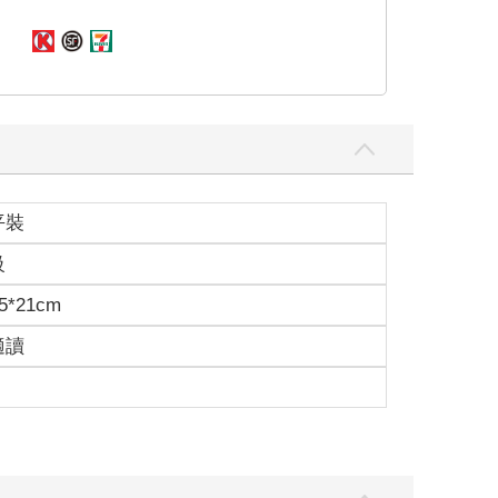
平裝
級
5*21cm
適讀