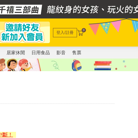
0
登入/註冊
電
居家休閒
日用食品
影音
售票
中斷！