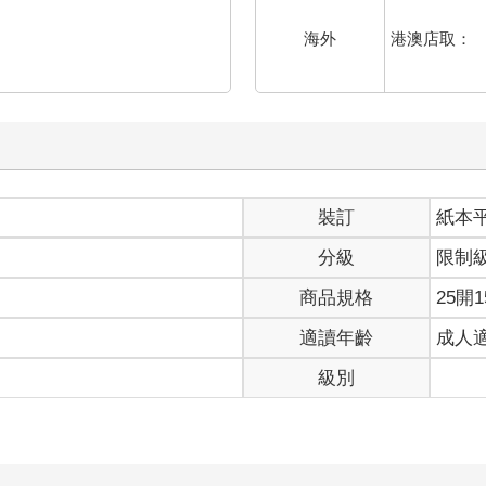
港澳店取：
海外
裝訂
紙本
分級
限制
商品規格
25開1
適讀年齡
成人
級別