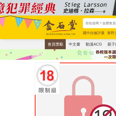
國中自修評量
東野
唯紅花綻放
奧德賽
會員獎勵
中文書
動漫ACG
親子