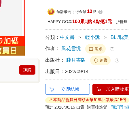
10
預計最高可得金幣
點
?
100累1點 4點抵1元
HAPPY GO享
折抵無
分類：
中文書
＞
輕小說
＞
BL /耽美
作者：
風花雪悅
追蹤
?
出版社：
朧月書版
追蹤
?
加購
出版日：
2022/09/14
立即結帳
加入購物車
※ 本商品會員日滿額金幣加碼回饋最高15倍
預計 2026/08/15 出貨
購買後進貨
預訂門市