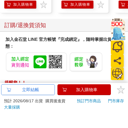
加入購物車
加入購物車
訂購/退換貨須知
加入金石堂 LINE 官方帳號『完成綁定』，隨時掌握出貨動
態：
提醒您！！
金石堂及銀行均不會請您操作ATM! 如接獲電話要求您前往
立即結帳
加入購物車
ATM提款機，請不要聽從指示，以免受騙上當！
預計 2026/08/17 出貨
購買後進貨
預訂門市商品
門市庫存
退換貨須知：
大量採購
**提醒您，鑑賞期不等於試用期，退回商品須為全新狀態**
依據「消費者保護法」第19條及行政院消費者保護處公告之
「通訊交易解除權合理例外情事適用準則」，以下商品購買