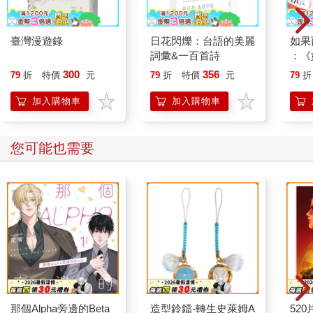
臺灣漫遊錄
日花閃爍：台語的美麗
如果
詞彙&一百首詩
：《
喵》
300
356
79
折
特價
元
79
折
特價
元
79
折
【首
加入購物車
加入購物車
您可能也需要
那個Alpha旁邊的Beta
造型鈴鐺-轉生史萊姆A
52