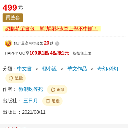
499
元
買整套
認購希望書包，幫助弱勢孩童上學不中斷！
20
預計最高可得金幣
點
?
100累1點 4點抵1元
HAPPY GO享
折抵無上限
分類：
中文書
＞
輕小說
＞
華文作品
＞
奇幻/科幻
追蹤
作者：
微混吃等死
追蹤
出版社：
三日月
追蹤
出版日：
2021/08/11