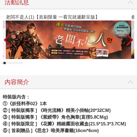
活動訊息
春光ｘ奇幻基地｜全書系展
閱
內容簡介
特裝版內含：
①
《妖怪料亭02》1本
② [
特裝版獨享 ] 《時光流轉》精美小掛軸(20*32CM)
③ [
特裝版獨享 ] 《紫綬帶》角色胸章(直徑5.8CMg)
④ [
特裝版限定 ] 《花瓣》精緻霧面收藏盒(21.5*15.3*3.7CM)
⑤ [
首刷贈品 ]《思念》唯美厚書籤(16cm*6cm)