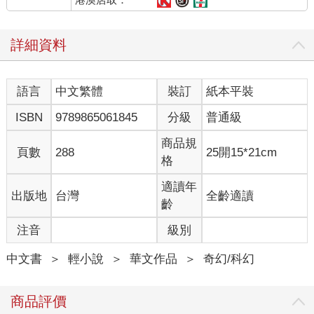
詳細資料
語言
中文繁體
裝訂
紙本平裝
ISBN
9789865061845
分級
普通級
商品規
頁數
288
25開15*21cm
格
適讀年
出版地
台灣
全齡適讀
齡
注音
級別
中文書
＞
輕小說
＞
華文作品
＞
奇幻/科幻
商品評價