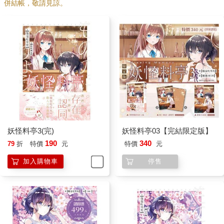
併結帳，敬請見諒。
妖怪料亭3(完)
妖怪料亭03【完結限定版】
190
340
79
折
特價
元
特價
元
加入購物車
停售