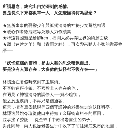
所謂思念，終究出自於深刻的感情。
要是長久下來都孤單一人，又怎麼懂得何為思念？
★無所事事的憂鬱少年與孤獨清冷的神祕少女驀然相遇
★暖心作者微混吃等死動人力作續集
★特邀韓國新星繪師iren，揭開人妖共存世界的綺麗面貌
★繼《迷途之羊》和《青雨之絆》，再次帶來動人心弦的微憂物
語──
「妖怪這樣的靈體，是由人類的思念積累而成。
要是沒有人類存在，大多數的妖怪都不復存在──」
林隱逸在暑假時來到了玉溪鎮。
不喜歡這座小鎮、不喜歡非人存在的他，
在遇見了神祕清冷的調停人──姚令瑄後，
他之於玉溪鎮，不再只是個過客。
這天，擁有筆墨紙硯等四個守護神的老書生走進妖怪料亭，
林隱逸與姚令瑄從他口中得知了金蟬衝進料亭的原因，
並承接了委託──從金蟬手中救出老書生的弟子。
與此同時，兩人也從老書生手中收下了前往海底鬼市的地圖，