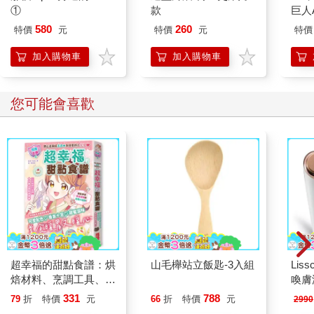
①
款
巨人
580
260
特價
元
特價
元
特價
加入購物車
加入購物車
您可能會喜歡
超幸福的甜點食譜：烘
山毛櫸站立飯匙-3入組
Liss
焙材料、烹調工具、可
喚膚
愛配色【閃亮女孩6】
儀
331
788
79
折
特價
元
66
折
特價
元
2990