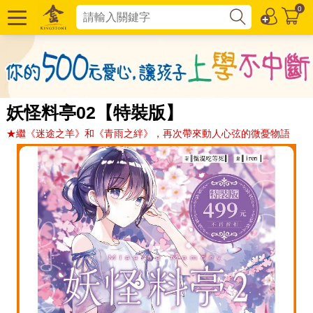
0
妖怪料亭02【特裝版】
★繼《迷途之羊》和《青雨之絆》，再次帶來動人心弦的微憂物語