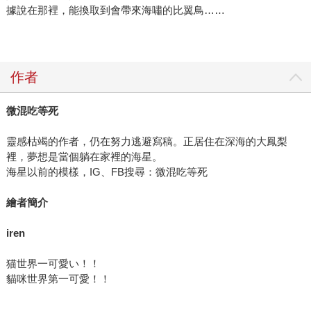
據說在那裡，能換取到會帶來海嘯的比翼鳥……
作者
微混吃等死
靈感枯竭的作者，仍在努力逃避寫稿。正居住在深海的大鳳梨
裡，夢想是當個躺在家裡的海星。
海星以前的模樣，IG、FB搜尋：微混吃等死
繪者簡介
iren
猫世界一可愛い！！
貓咪世界第一可愛！！