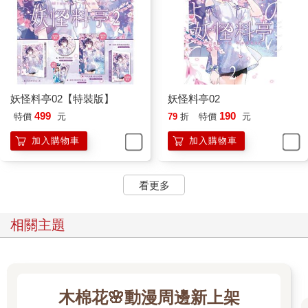
妖怪料亭02【特裝版】
妖怪料亭02
499
190
特價
元
79
折
特價
元
加入購物車
加入購物車
看更多
相關主題
木棉花🌸動漫周邊新上架