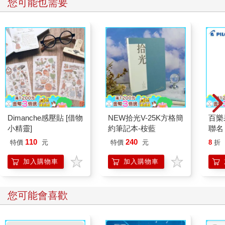
您可能也需要
Dimanche感壓貼 [借物
NEW拾光V-25K方格簡
百樂果
小精靈]
約筆記本-桉藍
聯名
110
240
特價
元
特價
元
8
折
加入購物車
加入購物車
您可能會喜歡