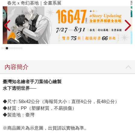
春光ｘ奇幻基地｜全書系展
閱
內容簡介
臺灣知名繪者手刀葉傾心繪製
水下透明世界──
◆尺寸: 58x42公分（海報筒大小：直徑4公分，長48公分）
◆材質：PP（塑膠材質，不易損傷）
◆製造地：臺灣
※商品圖片為示意圖，出貨請以實物為準。