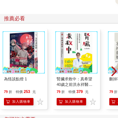
推薦必看
為怪談點燈 1
腎臟求救中：真希望
刪掉
40歲之前洪永祥醫師
就告訴我這些事
253
379
79
折
特價
元
79
折
特價
元
79
折
加入購物車
加入購物車