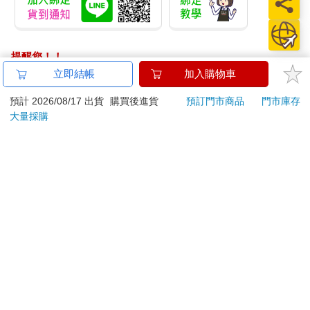
提醒您！！
金石堂及銀行均不會請您操作ATM! 如接獲電話要求您前往
立即結帳
加入購物車
ATM提款機，請不要聽從指示，以免受騙上當！
預計 2026/08/17 出貨
購買後進貨
預訂門市商品
門市庫存
退換貨須知：
大量採購
**提醒您，鑑賞期不等於試用期，退回商品須為全新狀態**
依據「消費者保護法」第19條及行政院消費者保護處公告之
「通訊交易解除權合理例外情事適用準則」，以下商品購買
後，除商品本身有瑕疵外，將不提供7天的猶豫期：
易於腐敗、保存期限較短或解約時即將逾期。（如：生
鮮食品）
依消費者要求所為之客製化給付。（客製化商品）
報紙、期刊或雜誌。（含MOOK、外文雜誌）
經消費者拆封之影音商品或電腦軟體。
非以有形媒介提供之數位內容或一經提供即為完成之線
上服務，經消費者事先同意始提供。（如：電子書、電