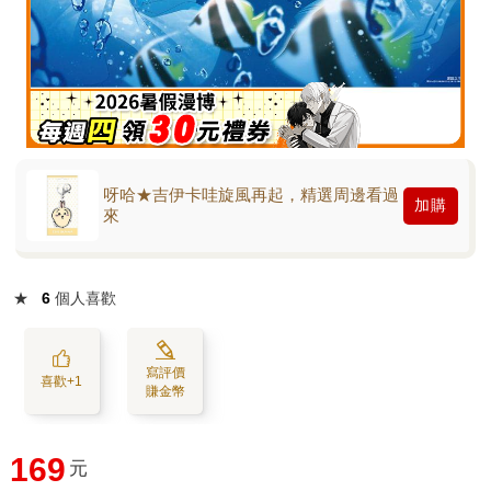
呀哈★吉伊卡哇旋風再起，精選周邊看過
加購
來
★
6
個人喜歡
寫評價
喜歡+1
賺金幣
169
元