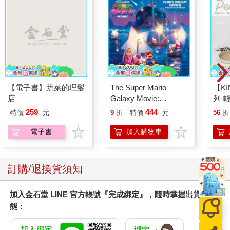
【電子書】蔬菜的理髮
The Super Mario
【KI
店
Galaxy Movie:
列-
Peach`s Birthday
平煎
259
444
特價
元
9
折
特價
元
56
折
Surprise: The Super
Mario Galaxy Movie
電子書
加入購物車
Storybook
訂購/退換貨須知
加入金石堂 LINE 官方帳號『完成綁定』，隨時掌握出貨動
態：