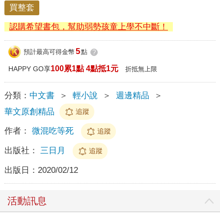
買整套
認購希望書包，幫助弱勢孩童上學不中斷！
5
預計最高可得金幣
點
?
100累1點 4點抵1元
HAPPY GO享
折抵無上限
分類：
中文書
＞
輕小說
＞
週邊精品
＞
華文原創精品
追蹤
作者：
微混吃等死
追蹤
出版社：
三日月
追蹤
出版日：
2020/02/12
活動訊息