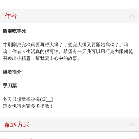
作者
微混吃等死
才剛剛寫完稿就要再想大綱了，想完大綱又要開始寫稿了。嗚
嗚，作者ㄉ生活真的很可怕。希望有一天我可以用巧克力跟餅乾
召喚出小精靈，幫我寫出心中的故事。
繪者簡介
手刀葉
冬天只想當棉被捲(:3[__]
這次也請大家多多指教！
配送方式