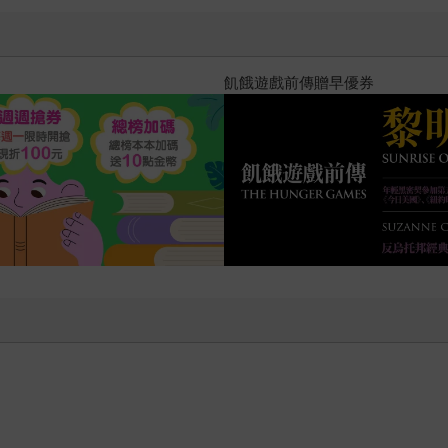
體》可以看做劉慈欣嘗試回答一些我們從未仔細思考的問題：如
十字殺手【艾迪．弗林系列 前傳