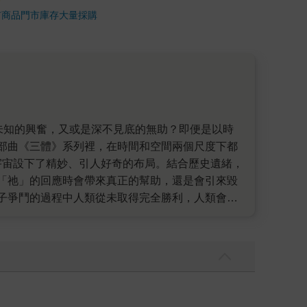
市商品
門市庫存
大量採購
部曲《三體》系列裡，在時間和空間兩個尺度下都
宇宙設下了精妙、引人好奇的布局。結合歷史遺緒，
「祂」的回應時會帶來真正的幫助，還是會引來毀
子爭鬥的過程中人類從未取得完全勝利，人類會像
，生存是文明的第一需要。第二，文明不斷增長和擴
《三體》系列宇宙的規模開始急遽擴大。在廣袤的
素融合進了人類面對困境的反應：試圖生存，不論
。人類首次真正開始面對整個未知的宇宙。前面說過
感將推至極致，彷彿是對地球、對太陽系還有宇宙
邦到宇宙恐怖，這套故事承載著經典科幻的脈絡，也