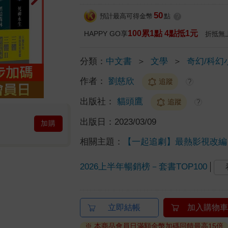
50
預計最高可得金幣
點
?
100累1點 4點抵1元
HAPPY GO享
折抵無
分類：
中文書
＞
文學
＞
奇幻/科幻
作者：
劉慈欣
追蹤
?
出版社：
貓頭鷹
追蹤
?
出版日：
2023/03/09
加購
相關主題：
【一起追劇】最熱影視改編
2026上半年暢銷榜－套書TOP100
立即結帳
加入購物車
※ 本商品會員日滿額金幣加碼回饋最高15倍