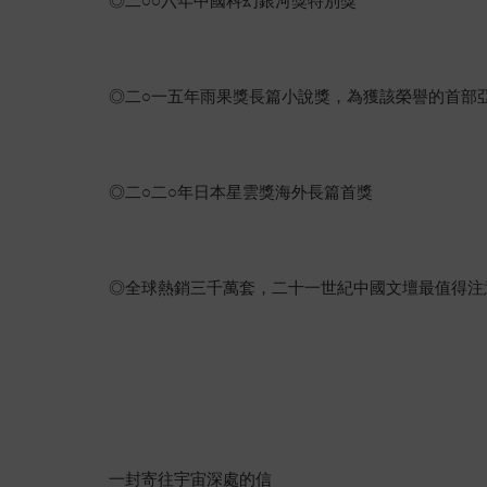
◎二○○六年中國科幻銀河獎特別獎
◎二○一五年雨果獎長篇小說獎，為獲該榮譽的首部
◎二○二○年日本星雲獎海外長篇首獎
◎全球熱銷三千萬套，二十一世紀中國文壇最值得注
一封寄往宇宙深處的信