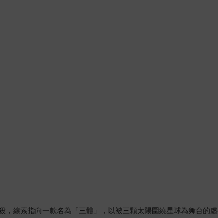
殺，線索指向一款名為「三體」，以被三顆太陽圍繞星球為舞台的虛