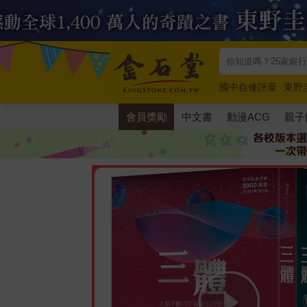
國中自修評量
東野
唯紅花綻放
奧德賽
會員獎勵
中文書
動漫ACG
親子