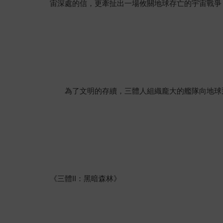
宙深處的信，更牽扯出一場攸關地球存亡的宇宙戰爭
為了文明的存續，三體人組織龐大的艦隊向地球飛
《三體II：黑暗森林》