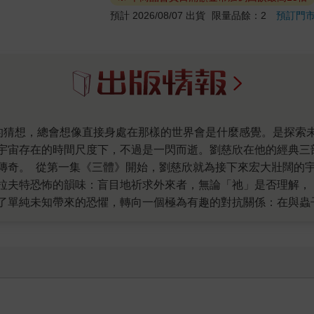
預計 2026/08/07 出貨
限量品餘：2
預訂門
宇宙存在的時間尺度下，不過是一閃而逝。劉慈欣在他的經典三
傳奇。 從第一集《三體》開始，劉慈欣就為接下來宏大壯闊的
拉夫特恐怖的韻味：盲目地祈求外來者，無論「祂」是否理解，
了單純未知帶來的恐懼，轉向一個極為有趣的對抗關係：在與蟲
，劉慈欣寫下他對於宇宙文明的重要理論：宇宙文明公理：第一
似限制了宇宙的尺度，但由這兩個簡單但大膽的假設開始，整個
是生存的根本。也是在這第二集裡，劉慈欣將許多科幻的經典元
第三部曲《死神永生》，劉慈欣繼續擴大了他想像中的宏大世界
最後也是最龐大的篇章裡，那種無法控制也無法確認對象的恐懼
部曲》，是劉慈欣最重要的科幻巨著。從歷史到政治、從反烏托