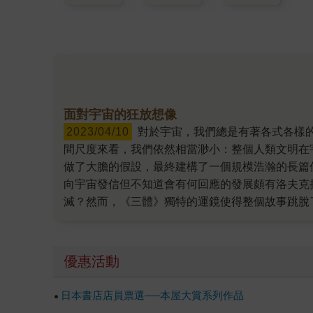
面對宇宙的狂放想像
2023/04/10
對於宇宙，我們總是有著各式各樣的猜想，總會想像直接身處在那樣的世界會是什麼感覺。是探索未知的興奮，又或是深不見底的無助？即便是以時
間尺度來看，我們依然相當渺小：整個人類文明在
做了大膽的假設，最終建構了一個規模浩瀚的長篇
向宇宙發信但不知道會有何回應的發展頗有洛夫克
滅？然而，《三體》獨特的運鏡使得整個故事跳脫
蟲子一樣開出生路嗎？ 在第二集《黑暗森林》裡
張，但宇宙中的物質總量保持不變。雖然第二條看
宇宙裡，獵人獵物都在一線之間，隱藏自己的存在
優惠活動
後果是好是壞。 故事至此宇宙已深不見底，但在
《三體》帶有一絲洛夫克拉夫特恐怖的韻味，在這
日本書店店員票選──本屋大賞系列作品
的一首輓歌。 《三體》系列，又稱《地球往事三