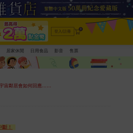
0
登入/註冊
電
居家休閒
日用食品
影音
售票
宇宙鄰居會如何回應……
中斷！