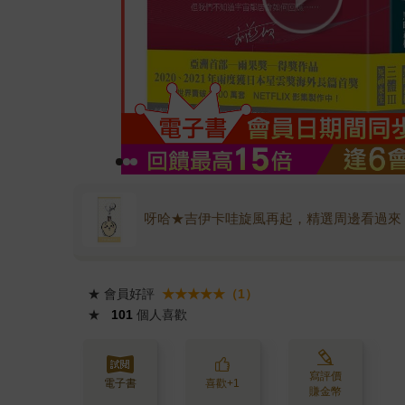
呀哈★吉伊卡哇旋風再起，精選周邊看過來
★
會員好評
★★★★★（1）
★
101
個人喜歡
寫評價
電子書
喜歡+1
賺金幣