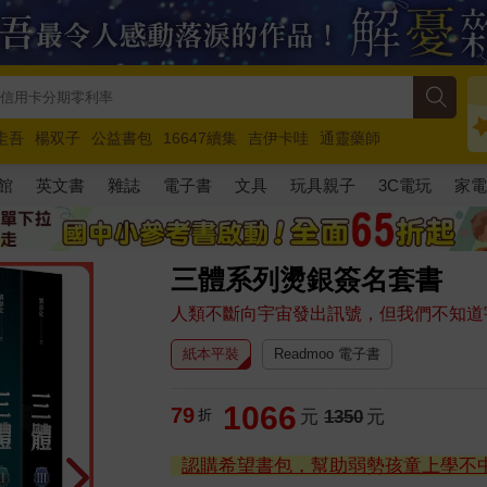
圭吾
楊双子
公益書包
16647續集
吉伊卡哇
通靈藥師
路邊攤新作
馬斯克
玩具總動員5
超慢跑
館
英文書
雜誌
電子書
文具
玩具親子
3C電玩
家
三體系列燙銀簽名套書
人類不斷向宇宙發出訊號，但我們不知道
紙本平裝
Readmoo 電子書
1066
79
折
元
1350
元
認購希望書包，幫助弱勢孩童上學不