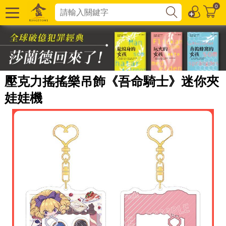
0
壓克力搖搖樂吊飾《吾命騎士》迷你夾
娃娃機