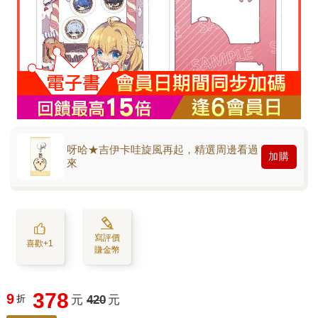
呀哈★吉伊卡哇旋風再起，精選周邊看過
加購
來
寫評價
喜歡+1
賺金幣
378
9
折
元
420
元