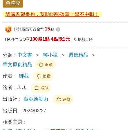
買整套
認購希望書包，幫助弱勢孩童上學不中斷！
15
預計最高可得金幣
點
?
100累1點 4點抵1元
HAPPY GO享
折抵無上限
分類：
中文書
＞
輕小說
＞
週邊精品
＞
華文原創精品
追蹤
作者：
御我
追蹤
繪者：
J.U.
追蹤
出版社：
蓋亞原動力
追蹤
出版日：
2024/02/27
相關主題：