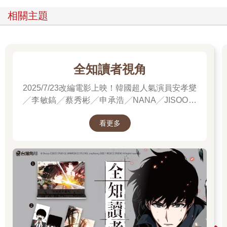
相關主題
全知讀者視角
2025/7/23改編電影上映！韓國超人氣演員安孝燮
╱李敏鎬╱蔡秀彬╱申承浩╱NANA╱JISOO領
銜主演！進電影院前，先看原著才能當全知讀
看更多
者！