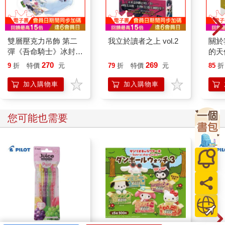
雙層壓克力吊飾 第二
我立於讀者之上 vol.2
關於
彈《吾命騎士》冰封殿
的天
男
(首刷
270
269
9
折
特價
元
79
折
特價
元
85
折
加入購物車
加入購物車
您可能也需要