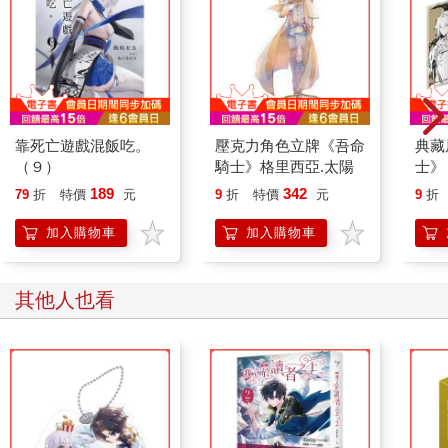
靠死亡遊戲混飯吃。
壓克力角色立牌《吾命
典藏
（９）
騎士》格里西亞.太陽
士》
189
342
79
折
特價
元
9
折
特價
元
9
折
加入購物車
加入購物車
其他人也看