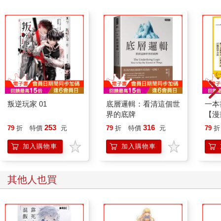
叛逆玩家 01
底層邏輯：看清這個世
一本
界的底牌
【漫
行動
253
316
79
折
特價
元
79
折
特價
元
79
折
開關
「行
加入購物車
加入購物車
學方
其他人也買