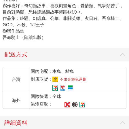
寫作喜好：奇幻類故事，喜歡刻畫角色，愛情類、戰爭類苦手，
目前對懸疑、恐怖詭譎類故事躍躍欲試中。
作品集：終疆、幻虛真、公華、非關英雄、玄日狩、吾命騎士、
GOD、不殺、1/2王子
御我作品集
吾命騎士（陸續出版）
配送方式
國內宅配：本島、離島
到店取貨：
台灣
不限金額免運費
國際快遞：全球
海外
港澳店取：
詳細資料