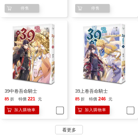
停售
停售
39中卷吾命騎士
39上卷吾命騎士
221
246
85
折
特價
元
85
折
特價
元
加入購物車
加入購物車
看更多