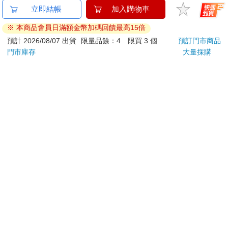
百樂果汁筆0.5 PURE
全套5款 三麗鷗 角色
百樂
立即結帳
加入購物車
聯名 4色組(限量)
紙箱時鐘 P3 扭蛋 轉蛋
0.5
※ 本商品會員日滿額金幣加碼回饋最高15倍
電子鐘 凱蒂貓 美樂蒂
量)
144
699
8
折
特價
元
9
折
特價
元
85
折
酷洛米 帕恰狗 大耳狗
預計 2026/08/07 出貨
限量品餘：4 限買 3 個
預訂門市商品
KITAN 奇譚
門市庫存
大量採購
加入購物車
貨到通知
您可能會喜歡
【Timo】星光遊樂場
IMPACT 獨角獸水壺
20
系列 積木旋轉音樂盒
500ML#粉色
組／
禮物
IM00B11PK
390
359