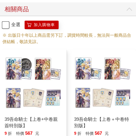
相關商品
全選
加入購物車
※ 出版日十年以上商品需另下訂，調貨時間較長，無法與一般商品合
併結帳，敬請見諒。
39吾命騎士【上卷+中卷親
39吾命騎士【上卷＋中卷特
簽特別版】
別版】
567
567
9
折
特價
元
9
折
特價
元