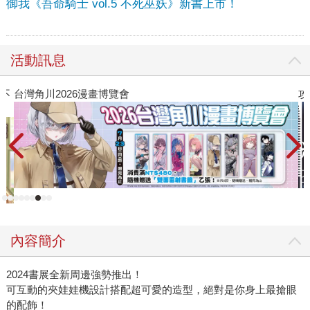
御我《吾命騎士 vol.5 不死巫妖》新書上市！
活動訊息
不
台灣角川2026漫畫博覽會
攻
內容簡介
2024書展全新周邊強勢推出！
可互動的夾娃娃機設計搭配超可愛的造型，絕對是你身上最搶眼
的配飾！