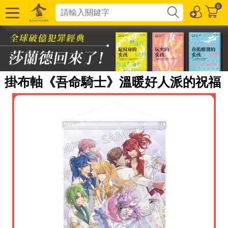
0
掛布軸《吾命騎士》溫暖好人派的祝福