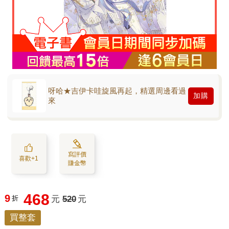
呀哈★吉伊卡哇旋風再起，精選周邊看過
加購
來
寫評價
喜歡+1
賺金幣
468
9
折
元
520
元
買整套