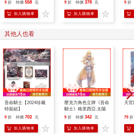
558
378
9
折
特價
元
9
折
特價
元
9
折
加入購物車
加入購物車
其他人也看
吾命騎士【2024珍藏
壓克力角色立牌《吾命
天官
特裝組】
騎士》格里西亞.太陽
702
342
9
折
特價
元
9
折
特價
元
79
折
加入購物車
加入購物車