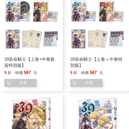
39吾命騎士【上卷+中卷親
39吾命騎士【上卷＋中卷特
簽特別版】
別版】
567
567
9
折
特價
元
9
折
特價
元
停售
停售