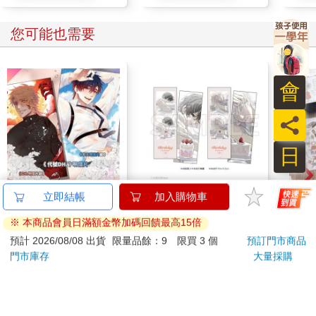
您可能也需要
會
員
日
《代號DH.》明信片組
16647 Birthday Cake
Dim
立即結帳
加入購物車
(黎天)
拍貼風小卡組
小精
※ 本商品會員日滿額金幣加碼回饋最高15倍
70
120
特價
元
特價
元
特價
預計 2026/08/08 出貨
限量品餘：9 限買 3 個
預訂門市商品
門市庫存
大量採購
加入購物車
加入購物車
您可能會喜歡