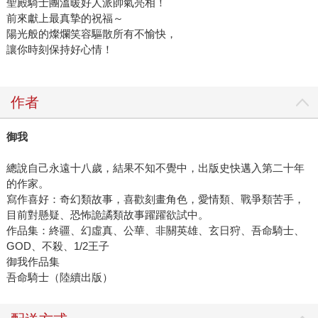
聖殿騎士團溫暖好人派帥氣亮相！
前來獻上最真摯的祝福～
陽光般的燦爛笑容驅散所有不愉快，
讓你時刻保持好心情！
作者
御我
總說自己永遠十八歲，結果不知不覺中，出版史快邁入第二十年
的作家。
寫作喜好：奇幻類故事，喜歡刻畫角色，愛情類、戰爭類苦手，
目前對懸疑、恐怖詭譎類故事躍躍欲試中。
作品集：終疆、幻虛真、公華、非關英雄、玄日狩、吾命騎士、
GOD、不殺、1/2王子
御我作品集
吾命騎士（陸續出版）