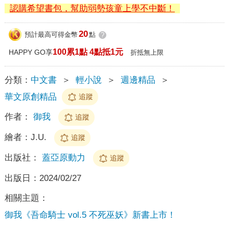
認購希望書包，幫助弱勢孩童上學不中斷！
20
預計最高可得金幣
點
?
100累1點 4點抵1元
HAPPY GO享
折抵無上限
分類：
中文書
＞
輕小說
＞
週邊精品
＞
華文原創精品
追蹤
作者：
御我
追蹤
繪者：
J.U.
追蹤
出版社：
蓋亞原動力
追蹤
出版日：
2024/02/27
相關主題：
御我《吾命騎士 vol.5 不死巫妖》新書上市！