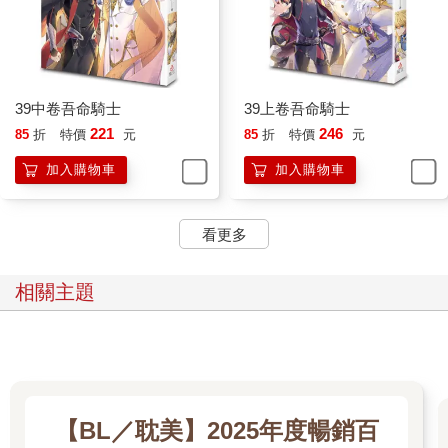
39中卷吾命騎士
39上卷吾命騎士
221
246
85
折
特價
元
85
折
特價
元
加入購物車
加入購物車
看更多
相關主題
【BL／耽美】2025年度暢銷百