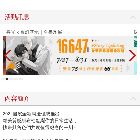
活動訊息
春光ｘ奇幻基地｜全書系展
閱
內容簡介
2024書展全新周邊強勢推出！
精美質感掛布軸點綴你的日常生活，
快來與角色們共度值得紀念的一刻～