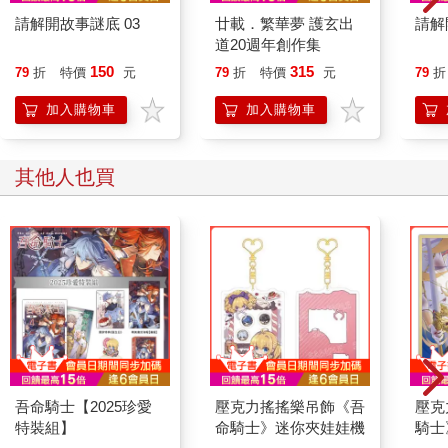
請解開故事謎底 03
廿載．繁華夢 護玄出
請解
道20週年創作集
150
315
79
折
特價
元
79
折
特價
元
79
折
加入購物車
加入購物車
其他人也買
吾命騎士【2025珍愛
壓克力搖搖樂吊飾《吾
壓克
特裝組】
命騎士》迷你夾娃娃機
騎士