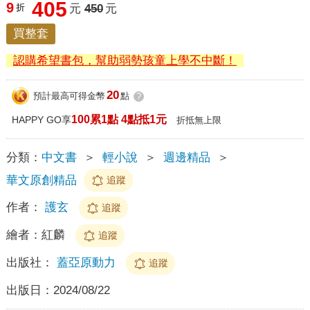
405
9
折
元
450
元
買整套
認購希望書包，幫助弱勢孩童上學不中斷！
20
預計最高可得金幣
點
?
100累1點 4點抵1元
HAPPY GO享
折抵無上限
分類：
中文書
＞
輕小說
＞
週邊精品
＞
華文原創精品
追蹤
作者：
護玄
追蹤
繪者：
紅麟
追蹤
出版社：
蓋亞原動力
追蹤
出版日：
2024/08/22