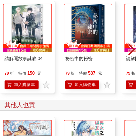
請解開故事謎底 04
祕密中的祕密
請解
150
537
79
折
特價
元
79
折
特價
元
79
折
加入購物車
加入購物車
其他人也買