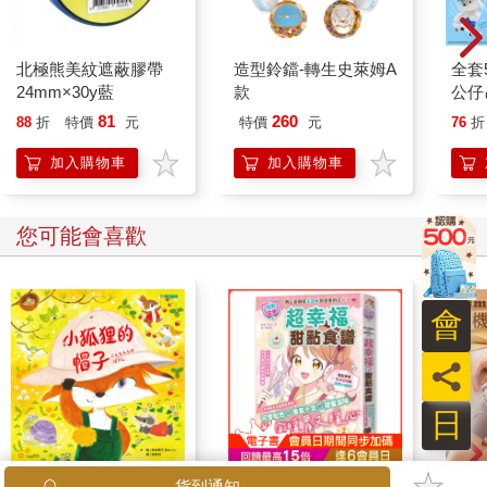
北極熊美紋遮蔽膠帶
造型鈴鐺-轉生史萊姆A
全套5
24mm×30y藍
款
公仔
型 
81
260
88
折
特價
元
特價
元
76
折
小狗
BUS
加入購物車
加入購物車
您可能會喜歡
會
員
日
【電子書】小狐狸的帽
超幸福的甜點食譜：烘
【T
貨到通知