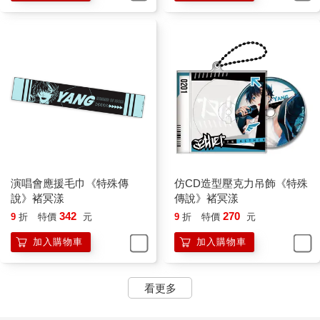
演唱會應援毛巾《特殊傳
仿CD造型壓克力吊飾《特殊
說》褚冥漾
傳說》褚冥漾
342
270
9
折
特價
元
9
折
特價
元
加入購物車
加入購物車
看更多