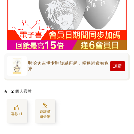
呀哈★吉伊卡哇旋風再起，精選周邊看過
加購
來
★
2
個人喜歡
寫評價
喜歡+1
賺金幣