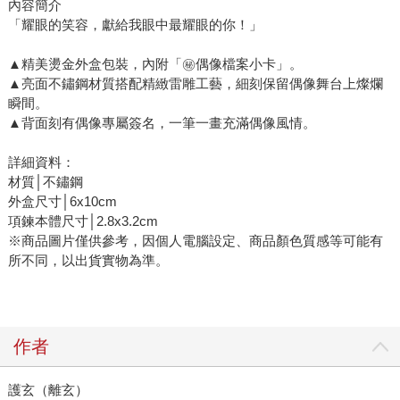
內容簡介
「耀眼的笑容，獻給我眼中最耀眼的你！」
▲精美燙金外盒包裝，內附「㊙️偶像檔案小卡」。
▲亮面不鏽鋼材質搭配精緻雷雕工藝，細刻保留偶像舞台上燦爛
瞬間。
▲背面刻有偶像專屬簽名，一筆一畫充滿偶像風情。
詳細資料：
材質│不鏽鋼
外盒尺寸│6x10cm
項鍊本體尺寸│2.8x3.2cm
※商品圖片僅供參考，因個人電腦設定、商品顏色質感等可能有
所不同，以出貨實物為準。
作者
護玄（離玄）