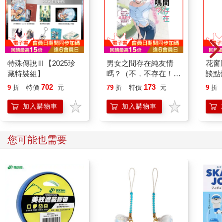
特殊傳說Ⅲ【2025珍
男女之間存在純友情
花窗
藏特裝組】
嗎？（不，不存在！）
談點
Flag 11. 那麼，就算無
702
173
9
折
特價
元
79
折
特價
元
9
折
法與我並肩前行，你還
會繼續相信我嗎？
加入購物車
加入購物車
您可能也需要