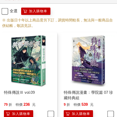
全選
加入購物車
※ 出版日十年以上商品需另下訂，調貨時間較長，無法與一般商品合
併結帳，敬請見諒。
特殊傳說Ⅲ vol.09
特殊傳說漫畫：學院篇 07 珍
藏特典組
236
539
79
折
特價
元
9
折
特價
元
加入購物車
加入購物車