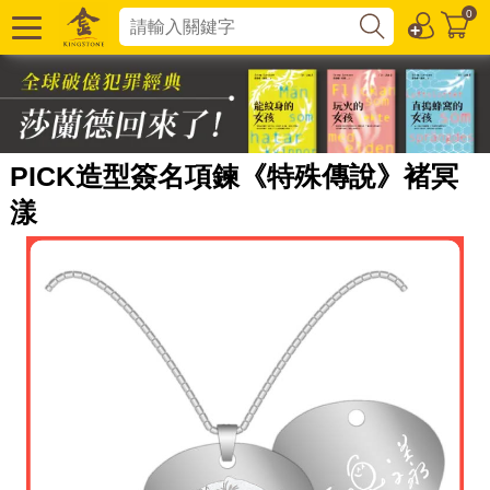
0
PICK造型簽名項鍊《特殊傳說》褚冥
漾