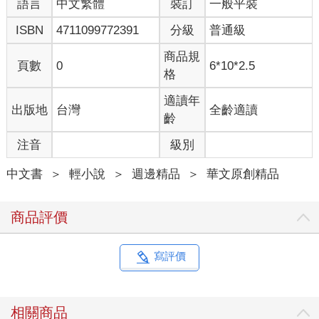
語言
中文繁體
裝訂
一般平裝
ISBN
4711099772391
分級
普通級
商品規
頁數
0
6*10*2.5
格
適讀年
出版地
台灣
全齡適讀
齡
注音
級別
中文書
＞
輕小說
＞
週邊精品
＞
華文原創精品
商品評價
寫評價
相關商品