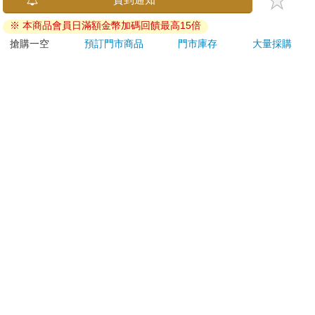
子
焙材料、烹調工具、可
恆溫
※ 本商品會員日滿額金幣加碼回饋最高15倍
愛配色【閃亮女孩6】
肩/
259
331
特價
元
79
折
特價
元
2190
加熱
搶購一空
預訂門市商品
門市庫存
大量採購
膝熱
電子書
加入購物車
訂購/退換貨須知
加入金石堂 LINE 官方帳號『完成綁定』，隨時掌握出貨動
態：
提醒您！！
金石堂及銀行均不會請您操作ATM! 如接獲電話要求您前往
ATM提款機，請不要聽從指示，以免受騙上當！
退換貨須知：