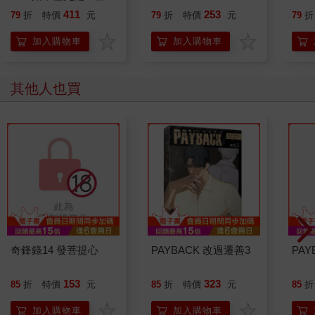
喵》作者最新力作，附
411
253
79
折
特價
元
79
折
特價
元
79
折
【首卷特典】拉頁
加入購物車
加入購物車
其他人也買
奇鋒錄14 發菩提心
PAYBACK 改過遷善3
PAY
153
323
85
折
特價
元
85
折
特價
元
85
折
加入購物車
加入購物車