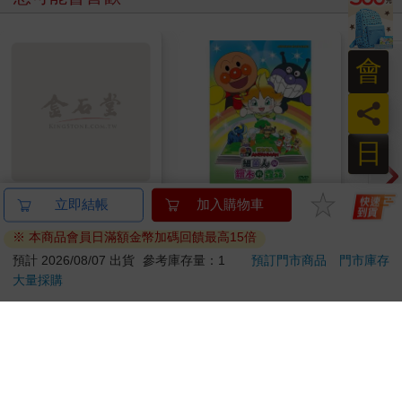
會
員
日
寶島少年2026第36+37
麵包超人電影版：細菌
BLO
立即結帳
加入購物車
期
人與繪本的露露DVD-
AB
※ 本商品會員日滿額金幣加碼回饋最高15倍
平裝版
90
450
特價
元
特價
元
特價
95
預計 2026/08/07 出貨
參考庫存量：1
預訂門市商品
門市庫存
大量採購
加入購物車
加入購物車
訂購/退換貨須知
加入金石堂 LINE 官方帳號『完成綁定』，隨時掌握出貨動