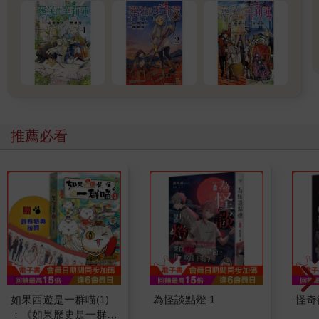
推薦必看
如果西遊是一群喵(1)
為怪談點燈 1
怪奇
：《如果歷史是一群