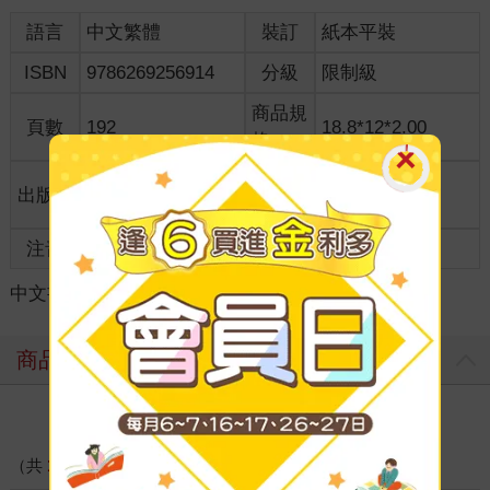
語言
中文繁體
裝訂
紙本平裝
ISBN
9786269256914
分級
限制級
商品規
頁數
192
18.8*12*2.00
格
適讀年
出版地
台灣
成人適讀
齡
注音
級別
中文書
＞
輕小說
＞
華文作品
＞
仙俠/武俠
商品評價
寫評價
（共
1
則好評）