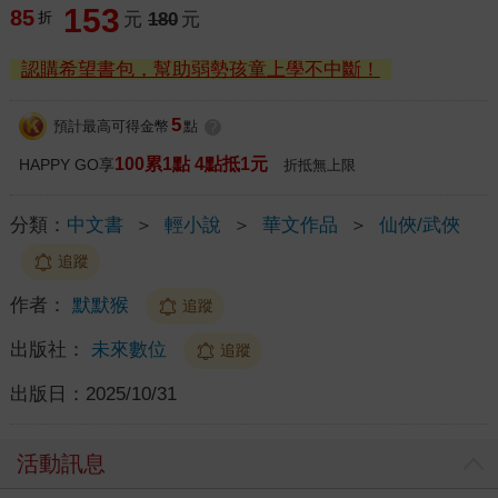
153
85
折
元
180
元
認購希望書包，幫助弱勢孩童上學不中斷！
5
預計最高可得金幣
點
?
100累1點 4點抵1元
HAPPY GO享
折抵無上限
分類：
中文書
＞
輕小說
＞
華文作品
＞
仙俠/武俠
追蹤
作者：
默默猴
追蹤
出版社：
未來數位
追蹤
出版日：
2025/10/31
活動訊息