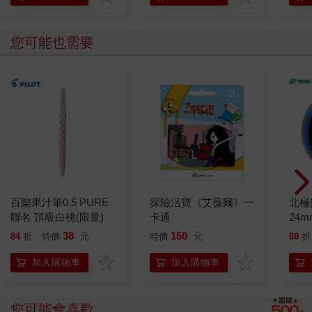
您可能也需要
百樂果汁筆0.5 PURE
探險活寶《艾薇爾》一
北極
聯名 頂級白桃(限量)
卡通
24m
38
150
84
折
特價
元
特價
元
88
折
加入購物車
加入購物車
您可能會喜歡