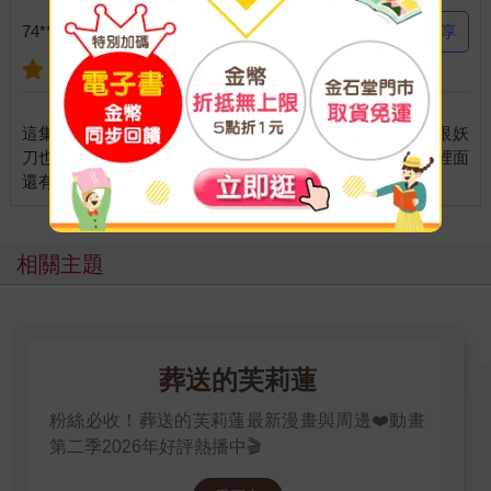
分享
74********182 說：
2025-12-25
這集揭漏了獸禽相血食的起源跟最後的獎賞 沒想到起源跟妖
刀也有關係 最後的獎賞很像李奧納多演的那部全面啟動 裡面
相關主題
葬送的芙莉蓮
粉絲必收！葬送的芙莉蓮最新漫畫與周邊❤️動畫
第二季2026年好評熱播中🎬