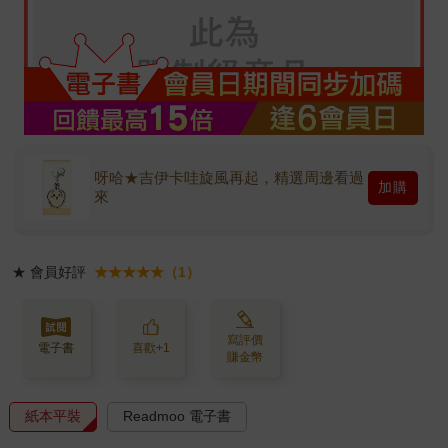
呀哈★吉伊卡哇旋風再起，精選周邊看過
加購
來
★
會員好評
★★★★★（1）
寫評價
電子書
喜歡+1
賺金幣
紙本平裝
Readmoo 電子書