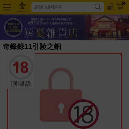
0
奇鋒錄11引陵之鈿