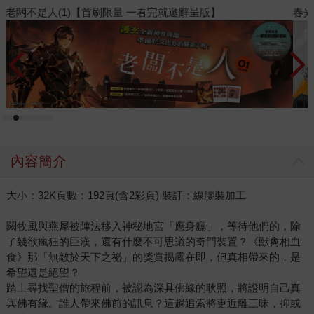
春光ｘ奇幻基地｜全書系展
內容簡介
大小：32K頁數：192頁(含2彩頁) 裝訂：線膠裝加工
闕牧風與燕犀被陣法移入神秘地宮「應身廳」，等待他們的，除
了幾欲瘋狂的巨漢，還有什麼不可思議的奇門裝置？《獸禽相血
食》那「無敵於天下之祕」的獎賞揭露在即，但真相帶來的，是
希望還是絕望？
踏上尋找聖僧的旅程前，被認為深具佛緣的耿照，將證明自己真
與佛有緣。誰人帶來佛前的訊息？這趟追索將更近離三昧，抑或