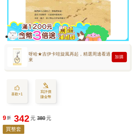
呀哈★吉伊卡哇旋風再起，精選周邊看過
加購
來
寫評價
喜歡+1
賺金幣
342
9
折
元
380
元
買整套