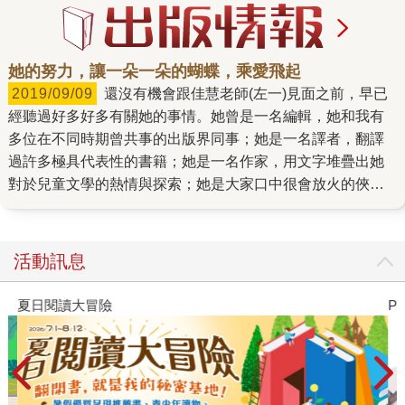
她的努力，讓一朵一朵的蝴蝶，乘愛飛起
2019/09/09
還沒有機會跟佳慧老師(左一)見面之前，早已
經聽過好多好多有關她的事情。她曾是一名編輯，她和我有
多位在不同時期曾共事的出版界同事；她是一名譯者，翻譯
過許多極具代表性的書籍；她是一名作家，用文字堆疊出她
對於兒童文學的熱情與探索；她是大家口中很會放火的俠
女，燃起大眾關注兒童權的熱情。 第一次和佳慧老師的
email來往，是邀請她擔任新書的推薦人，她很快回信告訴
我，「實在不該再接任何推薦邀請，但是看了書立刻有強烈
活動訊息
感受，實在是本很棒也很重要的書，反而要感謝你們想到
我、看重我了，也敬佩你們願意引進這類視野廣闊的書。」
夏日閱讀大冒險
P
字畝的出版品，一直希望能多納入一些放眼世界、關懷人權
的選題，而佳慧老師就是我們第一個想要邀請來與讀者分
享、介紹這些書的人。很感謝佳慧老師陸續為字畝的讀者，
撰寫多篇深入淺出的文章，說說她讀這些書的感受。何其有