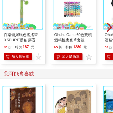
百樂健握玩色搖搖筆
Ohuhu Oahu 60色雙頭
Ohu
0.5PURE聯名 麝香葡
酒精性麥克筆套組
酒精
萄(限量)
187
1280
85
折
特價
元
65
折
特價
元
57
折
加入購物車
加入購物車
您可能會喜歡