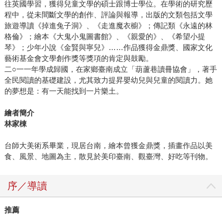
往英國學習，獲得兒童文學的碩士跟博士學位。在學術的研究歷
程中，從未間斷文學的創作、評論與報導，出版的文類包括文學
旅遊導讀《掉進兔子洞》、《走進魔衣櫥》；傳記類《永遠的林
格倫》；繪本《大鬼小鬼圖書館》、《親愛的》、《希望小提
琴》；少年小說《金賢與寧兒》……作品獲得金鼎獎、國家文化
藝術基金會文學創作獎等獎項的肯定與鼓勵。
二○一一年學成歸國，在家鄉臺南成立「葫蘆巷讀冊協會」，著手
全民閱讀的基礎建設，尤其致力提昇嬰幼兒與兒童的閱讀力。她
的夢想是：有一天能找到一片樂土。
繪者簡介
林家棟
台師大美術系畢業，現居台南，繪本曾獲金鼎獎，插畫作品以美
食、風景、地圖為主，散見於美印臺南、觀臺灣、好吃等刊物。
序／導讀
推薦