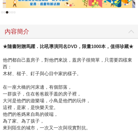
幸，身為責任編輯，總能在第一時間享受閱讀佳慧老師的文
字。 特別想要分享，佳慧老師替這些推薦文下的標題總是能
直搗人心，不難想像在下筆之前，她是如何用心研究這些書
及創作者的背景資料，替讀者拆解圖像的意涵、解碼文字所
內容簡介
要傳達、或隱喻其中的重要訊息。「拆下圍牆將照見偉大的
燦爛」，體現了包容多元、接納他人的人道精神；「如果我
★隨書附贈馬躍．比吼導演同名DVD，限量1000本，值得珍藏★
們珍視家園的溫暖，更要凝視他人的痛苦」，將我們帶入故
事中的場景，不以旁觀者自居，將彼此休戚與共的生命體，
他們都自己蓋房子，對他們來說，蓋房子很簡單，只需要四樣東
活得更坦然；「內在的仁慈善意，是最關鍵的力量」，讓我
西：
們明白改變的關鍵並不需要費力外求，而是人人內在即有。
木材、槌子、釘子與心目中家的樣子。
國內第一本擬真故事繪本《蝴蝶朵朵》，談的則是佳慧老師
長期以來關心的「兒童遭受性侵」問題。從文字撰寫、尋找
在一座大橋的河床邊，有個部落，
一群孩子，住在爸爸親手蓋的房子裡，
插畫家、諮詢專業機構第一線工作者意見、線稿呈現方式、
大河是他們的遊樂場，小鳥是他們的玩伴，
圖文整合後再度諮詢專業意見、版面調整與溝通、應用指導
這裡，是家，是快樂天堂。
手冊邀稿、出版後如何推廣這本書到相關單位與教育界，每
他們的爸媽來自島的彼端，
一個環節、每一次信件的往來溝通，佳慧老師始終仔細且周
為了家、為了孩子，
全的說明她所有考量，也給予繪者潔?、思寧極大的自由度與
來到陌生的城市，一次又一次與現實對抗。
尊重。回顧過往的信件中，我翻找到一句話，佳慧老師提