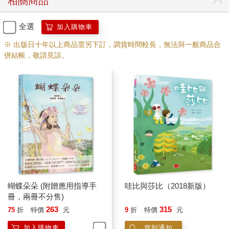
相關商品
全選
加入購物車
※ 出版日十年以上商品需另下訂，調貨時間較長，無法與一般商品合
併結帳，敬請見諒。
蝴蝶朵朵 (附贈應用指導手
哇比與莎比（2018新版）
冊，兩冊不分售)
263
315
75
折
特價
元
9
折
特價
元
加入購物車
貨到通知