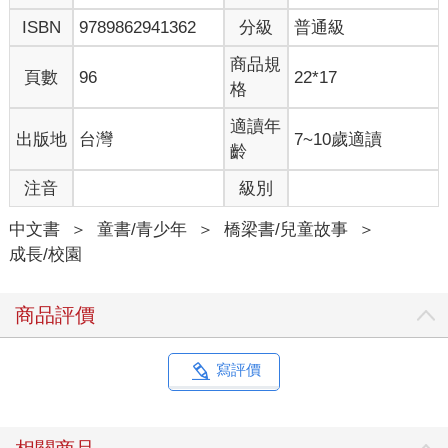
ISBN
9789862941362
分級
普通級
商品規
頁數
96
22*17
格
適讀年
出版地
台灣
7~10歲適讀
齡
注音
級別
中文書
＞
童書/青少年
＞
橋梁書/兒童故事
＞
成長/校園
商品評價
寫評價