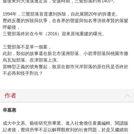
最後來到大漢溪邊定居，全盛時期，三鶯部落約有140戶。
1994年，三鶯部落首度遭到拆除，自此展開20年的拆遷史。
歷經反覆的拆除與抗爭，在各界的聲援與知名導演侯孝賢的落髮
呼籲後，
三鶯部落終於在今年（2016）迎來原地重建的曙光。
三鶯部落不是單一個案，
此刻，類似的故事還在新北市溪洲部落、小碧潭部落與桃園市撒
烏瓦知部落、崁津部落上演。
當轉型正義的號角響起，散居在都市河岸部落的原住民是否終於
不必再和怪手對抗？
作者
幸嘉惠
成大中文系、藝術研究所畢業。進入社會擔任童書編輯、閱讀版
記者後，覺得所學不足以解釋觀察到的社會問題，於是又繼續前