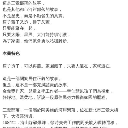
到：「這本書不該是被動躺在書店的商品，而是一個社會議
這是三鶯部落的故事，
題的發端。」在書出版後的幾個月以來，這場喚醒大眾尊重
也是其他都市河岸部落的故事，
不是歷史，而是不斷發生的真實。
兒童權，防治性侵的社會運動，也漸漸朝著老師期待的方向
房子蓋了又拆，拆了又蓋，
前進。 第一次有機會見到佳慧老師，卻是在臺大醫院的病房
只要能聚在一起，
內。她用輕鬆的口氣，說著入院以來的各種治療方案，關心
只要太陽、星辰、大河能持續守護，
她的朋友怎麼樣一波又一波送來幫她補元氣的膳食。即便是
為了家園，他們就會勇敢站穩腳步。
病榻上的她，俠女英風颯颯的魅力不減絲毫。她念念不忘關
心的，則是怎麼讓每個孩子都能讀到《蝴蝶朵朵》，讓這本
本書特色
書真正發揮防治與教育的工作。離開病房前，她對我說：
房子拆了，可以再蓋。家園毀了，只要人還在，家就還在。
「我還沒看過你的樣子，你把口罩拿下來。好，我記住你
了。」 替我們寫下這麼多重要作品的佳慧老師，我們也都記
這是一部關於居住正義的故事。
住你了。 前往→ 「第43屆金鼎獎」
但是，這不是一部充滿譴責的故事。
金鼎獎作家、兒童文學工作者——幸佳慧以孩子們為視角，
靜靜地、溫柔地，訴說一段原住民努力捍衛家園的歷程。
三鶯部落，一個屬於阿美族的河岸聚落，位在新北市三鶯大橋
下、大漢溪河邊。
1984年，海山煤礦爆炸，頓時失去工作的阿美族人輾轉遷移，