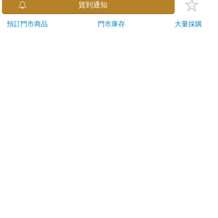
金石堂及銀行均不會請您操作ATM! 如接獲電話要求您前往
貨到通知
ATM提款機，請不要聽從指示，以免受騙上當！
預訂門市商品
門市庫存
大量採購
退換貨須知：
**提醒您，鑑賞期不等於試用期，退回商品須為全新狀態**
依據「消費者保護法」第19條及行政院消費者保護處公告之
「通訊交易解除權合理例外情事適用準則」，以下商品購買
後，除商品本身有瑕疵外，將不提供7天的猶豫期：
易於腐敗、保存期限較短或解約時即將逾期。（如：生
鮮食品）
依消費者要求所為之客製化給付。（客製化商品）
報紙、期刊或雜誌。（含MOOK、外文雜誌）
經消費者拆封之影音商品或電腦軟體。
非以有形媒介提供之數位內容或一經提供即為完成之線
上服務，經消費者事先同意始提供。（如：電子書、電
子雜誌、下載版軟體、虛擬商品…等）
已拆封之個人衛生用品。（如：內衣褲、刮鬍刀、除毛
刀…等）
若非上列種類商品，均享有到貨7天的猶豫期（含例假