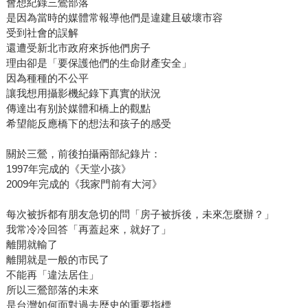
會想紀錄三鶯部落
是因為當時的媒體常報導他們是違建且破壞市容
受到社會的誤解
還遭受新北市政府來拆他們房子
理由卻是「要保護他們的生命財產安全」
因為種種的不公平
讓我想用攝影機紀錄下真實的狀況
傳達出有别於媒體和橋上的觀點
希望能反應橋下的想法和孩子的感受
關於三鶯，前後拍攝兩部紀錄片：
1997年完成的《天堂小孩》
2009年完成的《我家門前有大河》
每次被拆都有朋友急切的問「房子被拆後，未來怎麼辦？」
我常冷冷回答「再蓋起來，就好了」
離開就輸了
離開就是一般的市民了
不能再「違法居住」
所以三鶯部落的未來
是台灣如何面對過去歴史的重要指標