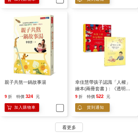
親子共熬一鍋故事湯
幸佳慧帶孩子認識「人權」
繪本(兩冊套書 )：《透明的
小孩》＋《我是小孩，我有
324
522
9
折
特價
元
9
折
特價
元
權利》
加入購物車
貨到通知
看更多