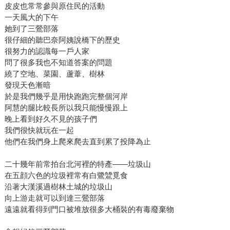
皮皮也常常參與原住民的活動
一天風大的下午
她到了三鶯部落
很仔細的聽巴奈阿姨說橋下的歷史
很努力的認識每一戶人家
問了很多我也不知道答案的問題
繞了空地、菜園、蘆葦、樹林
發現天色漸暗
於是我們幾乎是用快跑跑完整個河岸
阿慧的腿比較長所以我只能慢慢跟上
晚上看到好久不見的孩子們
我們很快就玩在一起
他們在我們身上爬來爬去直到累了投降為止
二十幾年前常拍台北河裡的特產——垃圾山
在五顔六色的垃圾裡常有白鷺鷥覓食
沿著大漢溪過樹林土城的垃圾山
向上游走就可以到達三鶯部落
遠遠就看得到門口被堆放很多大桶裝的有毒廢棄物