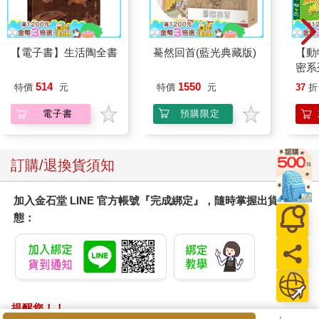
【電子書】生活陶全書
驀然回首(藍光典藏版)
【動
密系
型
514
1550
特價
元
特價
元
37
折
電子書
預購限定
訂購/退換貨須知
加入金石堂 LINE 官方帳號『完成綁定』，隨時掌握出貨動
態：
提醒您！！