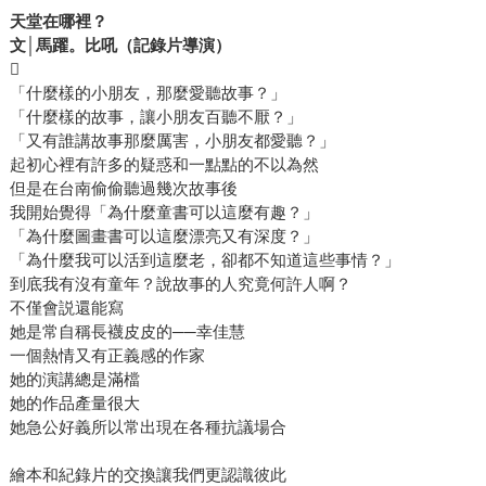
天堂在哪裡？
文│馬躍。比吼（記錄片導演）

「什麼樣的小朋友，那麼愛聽故事？」
「什麼樣的故事，讓小朋友百聽不厭？」
「又有誰講故事那麼厲害，小朋友都愛聽？」
起初心裡有許多的疑惑和一點點的不以為然
但是在台南偷偷聽過幾次故事後
我開始覺得「為什麼童書可以這麼有趣？」
「為什麼圖畫書可以這麼漂亮又有深度？」
「為什麼我可以活到這麼老，卻都不知道這些事情？」
到底我有沒有童年？說故事的人究竟何許人啊？
不僅會説還能寫
她是常自稱長襪皮皮的──幸佳慧
一個熱情又有正義感的作家
她的演講總是滿檔
她的作品產量很大
她急公好義所以常出現在各種抗議場合
繪本和紀錄片的交換讓我們更認識彼此