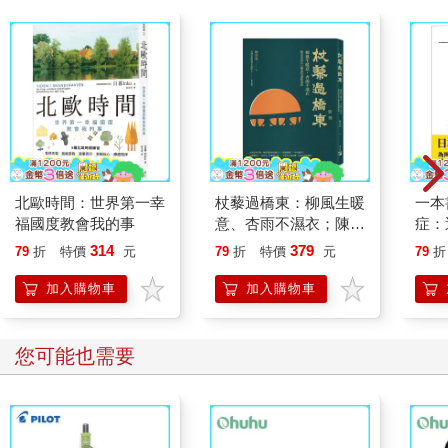
北歐時間：世界第一幸
杖藜過橋東：柳風生暖
一本
福國度教會我的事
意、杏雨不濕衣；陳亮
症：
恭談以心轉境的適齡漫
開大
314
379
79
折
特價
元
79
折
特價
元
79
折
想
人也
的3
加入購物車
加入購物車
您可能也需要