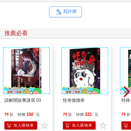
寫評價
相關主題
收到就開心的禮物
為小學生和爸媽精選，孩子拆開就有反應、當下
就能玩、不用說明書也懂得交換禮物。預算200-
400元。
看更多