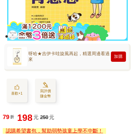
呀哈★吉伊卡哇旋風再起，精選周邊看過
加購
來
寫評價
喜歡+1
賺金幣
198
79
折
元
250
元
認購希望書包，幫助弱勢孩童上學不中斷！