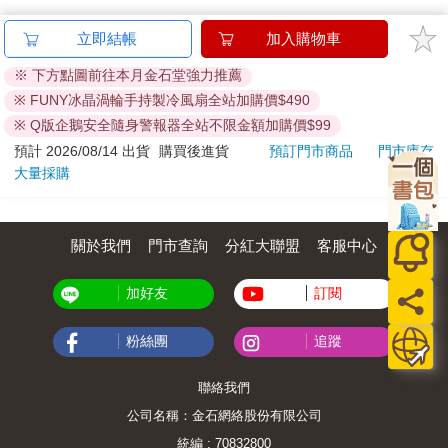
提醒您！！
金石堂及銀行均不會請您操作ATM! 如接獲電話要求您前往
ATM提款機，請不要聽從指示，以免受騙上當！
退換貨須知：
**提醒您，鑑賞期不等於試用期，退回商品須為全新狀態**
依據「消費者保護法」第19條及行政院消費者保護處公告之
「通訊交易解除權合理例外情事適用準則」，以下商品購買
後，除商品本身有瑕疵外，將不提供7天的猶豫期：
易於腐敗、保存期限較短或解約時即將逾期。（如：生
鮮食品）
依消費者要求所為之客製化給付。（客製化商品）
報紙、期刊或雜誌。（含MOOK、外文雜誌）
經消費者拆封之影音商品或電腦軟體。
非以有形媒介提供之數位內容或一經提供即為完成之線
上服務，經消費者事先同意始提供。（如：電子書、電
立即結帳
加入購物車
子雜誌、下載版軟體、虛擬商品…等）
※ 下方點圖前往本月金石堂強力推薦
已拆封之個人衛生用品。（如：內衣褲、刮鬍刀、除毛