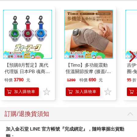
推薦必看
請解開故事謎底 03
怪奇微微疼
特殊傳
150
221
79
折
特價
元
79
折
特價
元
79
折
加入購物車
加入購物車
您可能也需要