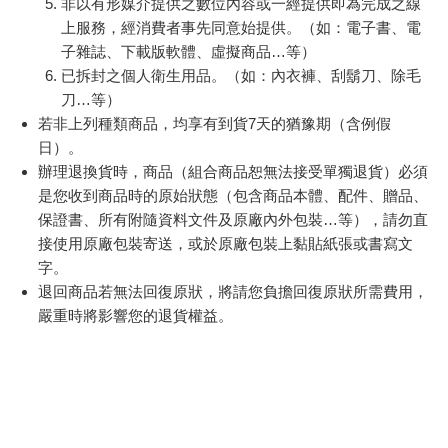
【預購8月暫定】萬代
【Timo】多功能震動
吉伊卡哇 
代理版 日本PB 魂商店
恆溫關節按摩 (膝蓋/
圈-
限定 數碼寶貝 D-ARK
肩/手肘通用) 無線充電
3790
690
特價
元
特價
元
95
折
1290
25周年彩色進化版
加熱護膝 智能震動護
膝熱敷 【單入組】
加入購物車
加入購物車
訂購/退換貨須知
加入金石堂 LINE 官方帳號『完成綁定』，隨時掌握出貨動
態：