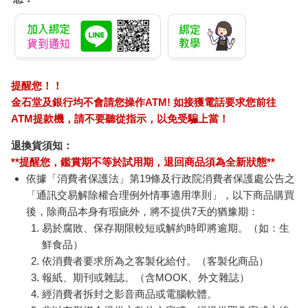
哆啦A夢大臉娃娃
百樂果汁筆0.5 PURE
百樂果
Supercard拉繩造型悠
聯名 頂級白桃(限量)
聯名
遊卡【受託代銷】
499
38
特價
元
84
折
特價
元
84
折
加入購物車
加入購物車
您可能會喜歡