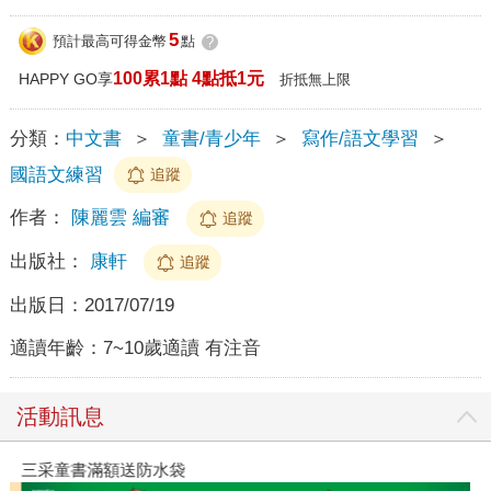
5
預計最高可得金幣
點
?
100累1點 4點抵1元
HAPPY GO享
折抵無上限
分類：
中文書
＞
童書/青少年
＞
寫作/語文學習
＞
國語文練習
追蹤
作者：
陳麗雲 編審
追蹤
出版社：
康軒
追蹤
出版日：
2017/07/19
適讀年齡：
7~10歲適讀 有注音
活動訊息
三采童書滿額送防水袋