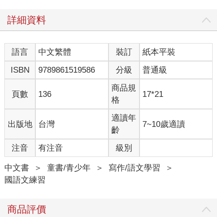
詳細資料
語言
中文繁體
裝訂
紙本平裝
ISBN
9789861519586
分級
普通級
商品規
頁數
136
17*21
格
適讀年
出版地
台灣
7~10歲適讀
齡
注音
有注音
級別
中文書
＞
童書/青少年
＞
寫作/語文學習
＞
國語文練習
商品評價