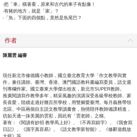
‧把「車」橫著看，原來和古代的車子有點像！
‧有豬的地方，就是「家」？
‧「魚」下面的四個點，竟然是魚尾巴？
作者
陳麗雲 編審
現任新北市修德國小教師，國立臺北教育大學「作文教學與實
作」兼任講師。臺灣、香港、澳門國語教科書編寫委員，語文週
刊專欄作家。國立臺東大學傑出校友，新北市SUPER教師。
推廣閱讀寫作教學多年，精采風趣的演講深受各級學校教師、家
長喜愛，陸續走過好幾百所學校，用雙腳愛臺灣。每月義務帶領
北區、中區兩個自主語文教學讀書會，熱情陪伴教師備課精進，
彷如天邊一抹美麗的雲彩，因此有「雲老師」之稱。
著有：《閱讀有妙招 教學馬上好》、《不再寫錯字》、《我會寫
日記》、《識字真容易》、《語文教學新智能》、《修辭遊戲放
大鏡》等。