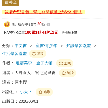
買整套
認購希望書包，幫助弱勢孩童上學不中斷！
30
預計最高可得金幣
點
?
100累1點 4點抵1元
HAPPY GO享
折抵無上限
分類：
中文書
＞
童書/青少年
＞
知識學習漫畫
＞
生活學習漫畫
追蹤
作者：
遠藤美季、金子大輔
追蹤
繪者：
大野直人、簑毛滿里香
追蹤
譯者：
原木櫻
出版社：
小天下
追蹤
出版日：
2020/06/01