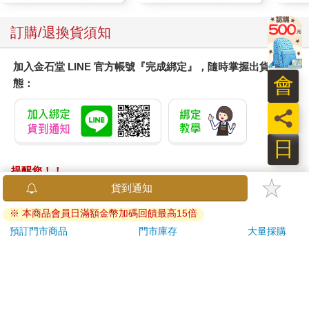
訂購/退換貨須知
加入金石堂 LINE 官方帳號『完成綁定』，隨時掌握出貨動
會
態：
員
日
提醒您！！
金石堂及銀行均不會請您操作ATM! 如接獲電話要求您前往
貨到通知
ATM提款機，請不要聽從指示，以免受騙上當！
※ 本商品會員日滿額金幣加碼回饋最高15倍
退換貨須知：
預訂門市商品
門市庫存
大量採購
**提醒您，鑑賞期不等於試用期，退回商品須為全新狀態**
依據「消費者保護法」第19條及行政院消費者保護處公告之
「通訊交易解除權合理例外情事適用準則」，以下商品購買
後，除商品本身有瑕疵外，將不提供7天的猶豫期：