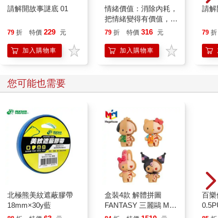
請解開故事謎底 01
情緒價值：消除內耗，
請解
把情緒變得有價值，跟
誰都能自在相處
229
316
79
折
特價
元
79
折
特價
元
79
折
加入購物車
加入購物車
您可能也需要
北極熊美紋遮蔽膠帶
盒裝4款 解體拼圖
百樂
18mm×30y藍
FANTASY 三麗鷗 Mix
0.5
熱帶櫻桃系列 立體拼
量)