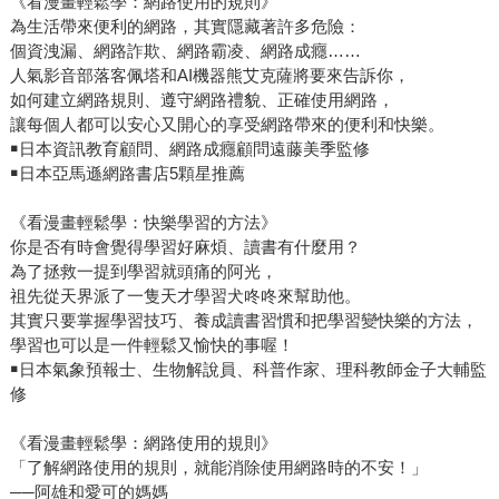
《看漫畫輕鬆學：網路使用的規則》
為生活帶來便利的網路，其實隱藏著許多危險：
個資洩漏、網路詐欺、網路霸凌、網路成癮……
人氣影音部落客佩塔和AI機器熊艾克薩將要來告訴你，
如何建立網路規則、遵守網路禮貌、正確使用網路，
讓每個人都可以安心又開心的享受網路帶來的便利和快樂。
￭日本資訊教育顧問、網路成癮顧問遠藤美季監修
￭日本亞馬遜網路書店5顆星推薦
《看漫畫輕鬆學：快樂學習的方法》
你是否有時會覺得學習好麻煩、讀書有什麼用？
為了拯救一提到學習就頭痛的阿光，
祖先從天界派了一隻天才學習犬咚咚來幫助他。
其實只要掌握學習技巧、養成讀書習慣和把學習變快樂的方法，
學習也可以是一件輕鬆又愉快的事喔！
￭日本氣象預報士、生物解說員、科普作家、理科教師金子大輔監
修
《看漫畫輕鬆學：網路使用的規則》
「了解網路使用的規則，就能消除使用網路時的不安！」
──阿雄和愛可的媽媽