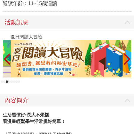
適讀年齡：
11~15歲適讀
活動訊息
夏日閱讀大冒險
飢
內容簡介
生活習慣好•長大不煩惱
看漫畫輕鬆學生活常規好簡單！