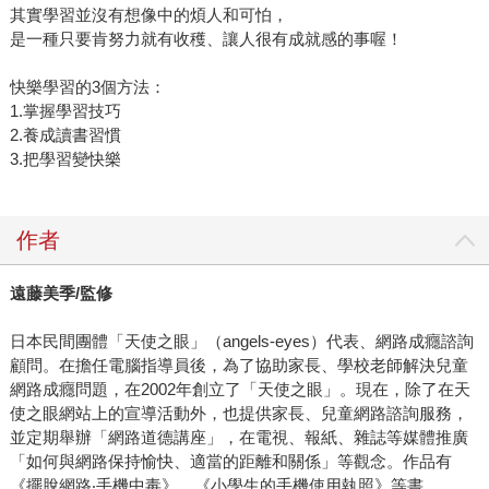
其實學習並沒有想像中的煩人和可怕，
是一種只要肯努力就有收穫、讓人很有成就感的事喔！
快樂學習的3個方法：
1.掌握學習技巧
2.養成讀書習慣
3.把學習變快樂
作者
遠藤美季/監修
日本民間團體「天使之眼」（angels-eyes）代表、網路成癮諮詢
顧問。在擔任電腦指導員後，為了協助家長、學校老師解決兒童
網路成癮問題，在2002年創立了「天使之眼」。現在，除了在天
使之眼網站上的宣導活動外，也提供家長、兒童網路諮詢服務，
並定期舉辦「網路道德講座」，在電視、報紙、雜誌等媒體推廣
「如何與網路保持愉快、適當的距離和關係」等觀念。作品有
《擺脫網路‧手機中毒》、《小學生的手機使用執照》等書。