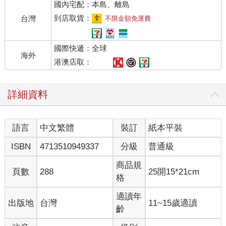
國內宅配：本島、離島
到店取貨：
台灣
不限金額免運費
國際快遞：全球
海外
港澳店取：
詳細資料
語言
中文繁體
裝訂
紙本平裝
ISBN
4713510949337
分級
普通級
商品規
頁數
288
25開15*21cm
格
適讀年
出版地
台灣
11~15歲適讀
齡