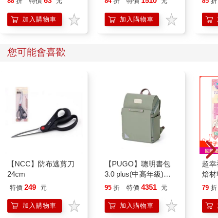
63
1510
88
折
特價
元
84
折
特價
元
85
折
圖 盒玩 公仔 模型 凱
蒂貓 酷洛米 帕恰狗 美
加入購物車
加入購物車
樂蒂 KAITAI
您可能會喜歡
【NCC】防布逃剪刀
【PUGO】聰明書包
超幸
24cm
3.0 plus(中高年級)沙
焙材
綠 全新進化玩美上市
愛配
249
4351
特價
元
95
折
特價
元
79
折
加入購物車
加入購物車