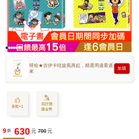
呀哈★吉伊卡哇旋風再起，精選周邊看過
加購
來
寫評價
喜歡+1
賺金幣
630
9
折
元
700
元