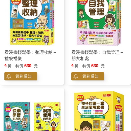
看漫畫輕鬆學：整理收納＋
看漫畫輕鬆學：自我管理＋
禮貌禮儀
朋友相處
630
630
9
折
特價
元
9
折
特價
元
貨到通知
貨到通知