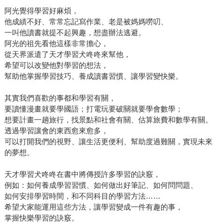
阿光覺得學習好麻煩，
他成績不好、常常忘記寫作業、老是被媽媽嘮叨、
一叫他讀書就提不起興趣，想盡辦法逃避。
阿光的祖先看他這樣非常擔心，
從天界派遣了天才學習犬咚咚來幫他，
希望可以改變他對學習的想法，
幫助他掌握學習技巧、養成讀書習慣、讓學習變快樂。
其實我們喜歡的事都和學習有關，
要讀懂漫畫就要學國語；打電玩要破關就要學會數學；
想要計畫一趟旅行，找景點和社會有關、估算旅費和數學有關。
透過學習讓會的東西愈來愈多，
可以打開我們的視野、讓生活更便利、幫助度過難關，實現未來
的夢想。
天才學習犬咚咚在書中將傳授許多學習的訣竅，
例如：如何養成學習習慣、如何做出好筆記、如何問問題、
如何安排學習時間，和不同科目的學習方法……
希望大家能運用這些方法，讓學習變成一件有趣的事，
掌握快樂學習的訣竅。