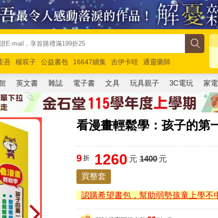
圭吾
楊双子
公益書包
16647續集
吉伊卡哇
通靈藥師
路邊攤新作
馬斯克
玩具總動員5
超慢跑
館
英文書
雜誌
電子書
文具
玩具親子
3C電玩
家
看漫畫輕鬆學：孩子的第一
1260
9
折
元
1400
元
買整套
認購希望書包，幫助弱勢孩童上學不