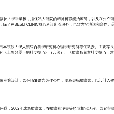
福祉大學畢業後，擔任私人醫院的精神科職能治療師，以及在公立醫院從
了在BESLI CLINIC身心科診所看診外，也致力於演講和寫作
日本筑波大學人類綜合科學研究科心理學研究所專任教授。主要專長
有《上司與屬下的社交技巧》（合著）、《插畫版兒童社交技巧：建
，主修商業設計，曾任職於廣告製作公司，現為專職插畫家。以設計人
司任職，2002年成為插畫家，在插畫和漫畫等領域相當活躍。曾參與