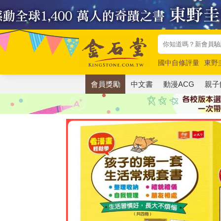
國中自修評量
東野
唯紅花綻放
奧德賽
會員獎勵
中文書
動漫ACG
親子