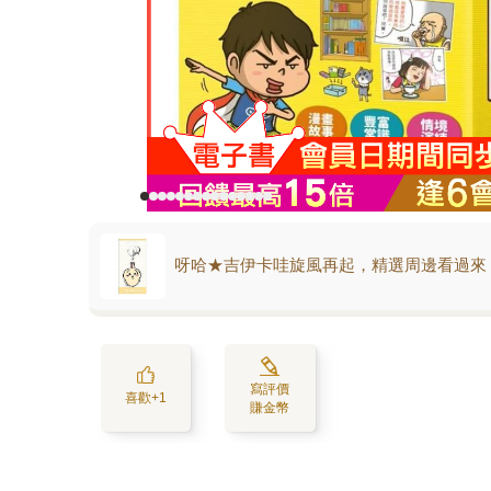
呀哈★吉伊卡哇旋風再起，精選周邊看過來
寫評價
喜歡+1
賺金幣