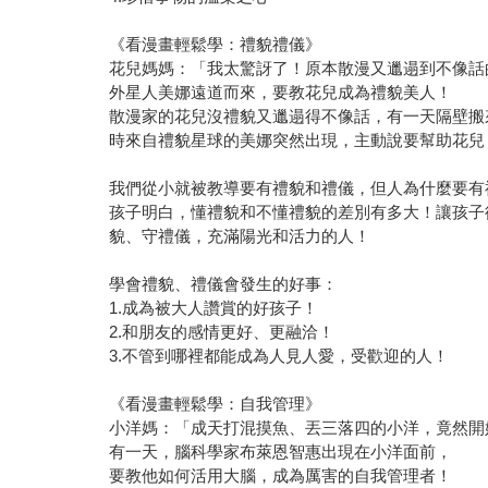
《看漫畫輕鬆學：禮貌禮儀》
花兒媽媽：「我太驚訝了！原本散漫又邋遢到不像話
外星人美娜遠道而來，要教花兒成為禮貌美人！
散漫家的花兒沒禮貌又邋遢得不像話，有一天隔壁搬
時來自禮貌星球的美娜突然出現，主動說要幫助花兒
我們從小就被教導要有禮貌和禮儀，但人為什麼要有
孩子明白，懂禮貌和不懂禮貌的差別有多大！讓孩子
貌、守禮儀，充滿陽光和活力的人！
學會禮貌、禮儀會發生的好事：
1.成為被大人讚賞的好孩子！
2.和朋友的感情更好、更融洽！
3.不管到哪裡都能成為人見人愛，受歡迎的人！
《看漫畫輕鬆學：自我管理》
小洋媽：「成天打混摸魚、丟三落四的小洋，竟然
有一天，腦科學家布萊恩智惠出現在小洋面前，
要教他如何活用大腦，成為厲害的自我管理者！