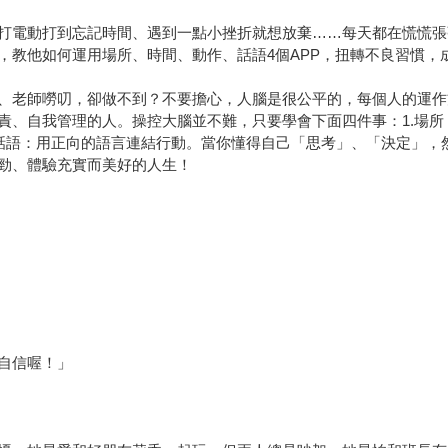
打電動打到忘記時間、遇到一點小挫折就想放棄……每天都在慌慌張
，教他如何運用場所、時間、動作、話語4個APP，扭轉不良習慣，
、老師嘮叨，卻做不到？不要擔心，人腦是很公平的，每個人的運作
責、自我管理的人。操控大腦並不難，只要學會下面四件事：1.場所
4.話語：用正向的語言連結行動。當你懂得自己「思考」、「決定」
勁、體驗充實而美好的人生！
和自信喔！」