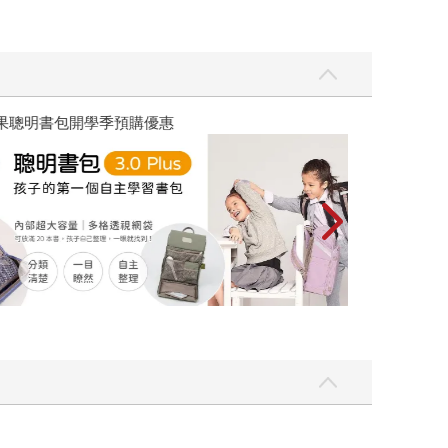
優惠
遠流童書展75折