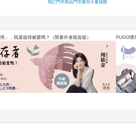
預訂門市商品
門市庫存
大量採購
？（限量作者親簽版）
PUGO噗果聰明書包開學季預購