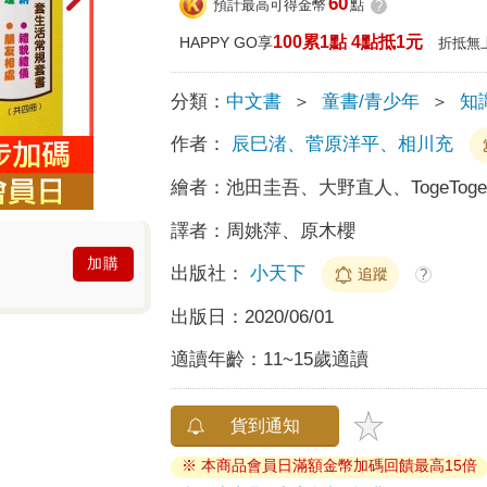
60
預計最高可得金幣
點
?
100累1點 4點抵1元
HAPPY GO享
折抵無
分類：
中文書
＞
童書/青少年
＞
知
作者：
辰巳渚、菅原洋平、相川充
繪者：
池田圭吾、大野直人、TogeTog
譯者：
周姚萍、原木櫻
加購
出版社：
小天下
追蹤
?
出版日：
2020/06/01
適讀年齡：
11~15歲適讀
貨到通知
※ 本商品會員日滿額金幣加碼回饋最高15倍