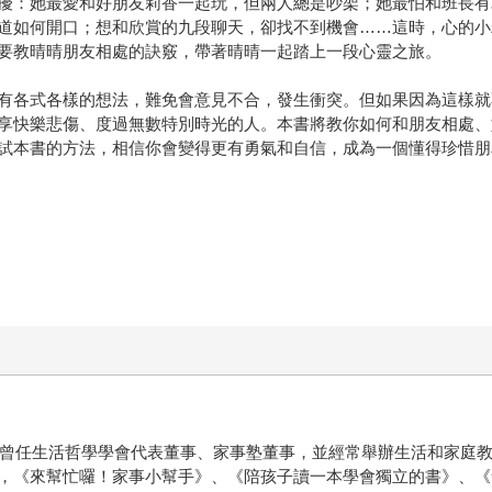
擾：她最愛和好朋友莉香一起玩，但兩人總是吵架；她最怕和班長有
道如何開口；想和欣賞的九段聊天，卻找不到機會……這時，心的小
要教晴晴朋友相處的訣竅，帶著晴晴一起踏上一段心靈之旅。
有各式各樣的想法，難免會意見不合，發生衝突。但如果因為這樣就
享快樂悲傷、度過無數特別時光的人。本書將教你如何和朋友相處、
試本書的方法，相信你會變得更有勇氣和自信，成為一個懂得珍惜朋
家，曾任生活哲學學會代表董事、家事塾董事，並經常舉辦生活和家庭
，《來幫忙囉！家事小幫手》、《陪孩子讀一本學會獨立的書》、《