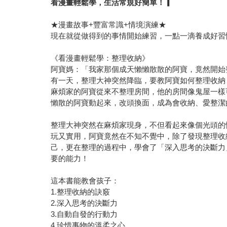
看漫畫輕鬆學，生活常規好簡單！▎
★漫畫故事+豐富常識+情境演練★
現在就從做得到的事情開始練習，一點一滴養成好習
《看漫畫輕鬆學：整理收納》
阿寶媽：「我家那個成天懶懶散散的阿寶，竟然開
有一天，整理大神突然降臨，要教阿寶如何整理收納
麻煩家的阿寶從來不整理房間，他的房間像鬼屋一樣
懶散的阿寶動起來，改頭換面，成為會收納、愛整潔
整理大神突然在麻煩家現身，不但看起來像個光頭的
玩又實用，阿寶竟然在不知不覺中，除了發現整理收
己，更在整理的過程中，學會了「深入思考的決斷力
要的能力！
這本書能教會孩子：
1.整理收納的訣竅
2.深入思考的決斷力
3.自動自發的行動力
4.珍惜事物的溫柔之心