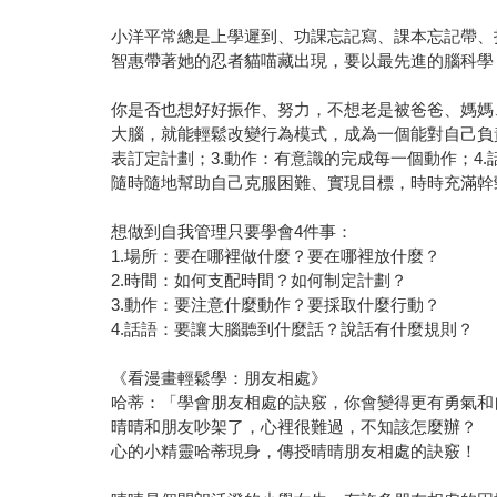
小洋平常總是上學遲到、功課忘記寫、課本忘記帶、
智惠帶著她的忍者貓喵藏出現，要以最先進的腦科學
你是否也想好好振作、努力，不想老是被爸爸、媽媽
大腦，就能輕鬆改變行為模式，成為一個能對自己負
表訂定計劃；3.動作：有意識的完成每一個動作；
隨時隨地幫助自己克服困難、實現目標，時時充滿幹
想做到自我管理只要學會4件事：
1.場所：要在哪裡做什麼？要在哪裡放什麼？
2.時間：如何支配時間？如何制定計劃？
3.動作：要注意什麼動作？要採取什麼行動？
4.話語：要讓大腦聽到什麼話？說話有什麼規則？
《看漫畫輕鬆學：朋友相處》
哈蒂：「學會朋友相處的訣竅，你會變得更有勇氣
晴晴和朋友吵架了，心裡很難過，不知該怎麼辦？
心的小精靈哈蒂現身，傳授晴晴朋友相處的訣竅！