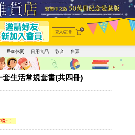
0
登入/註冊
電
居家休閒
日用食品
影音
售票
套生活常規套書(共四冊)
中斷！