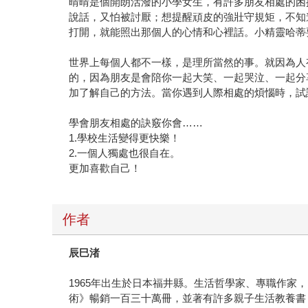
晴晴是個開朗活潑的小學女生，有許多朋友相處的困
說話，又怕被討厭；想提醒頑皮的強壯守規矩，不知
打開，就能照出那個人的心情和心裡話。小精靈哈蒂
世界上每個人都不一樣，是理所當然的事。就因為人
的，因為朋友是會陪你一起大笑、一起哭泣、一起分
加了解自己的方法。當你遇到人際相處的煩惱時，試
學會朋友相處的訣竅你會……
1.學校生活變得更快樂！
2.一個人獨處也很自在。
更加喜歡自己！
作者
辰巳渚
1965年出生於日本福井縣。生活哲學家、專職作
術》暢銷一百三十萬冊，並著有許多親子生活教養書